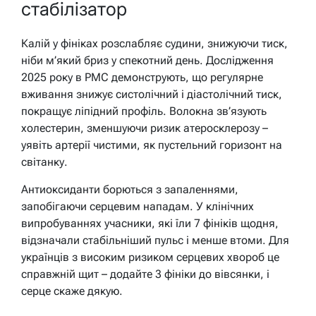
стабілізатор
Калій у фініках розслабляє судини, знижуючи тиск,
ніби м’який бриз у спекотний день. Дослідження
2025 року в PMC демонструють, що регулярне
вживання знижує систолічний і діастолічний тиск,
покращує ліпідний профіль. Волокна зв’язують
холестерин, зменшуючи ризик атеросклерозу –
уявіть артерії чистими, як пустельний горизонт на
світанку.
Антиоксиданти борються з запаленнями,
запобігаючи серцевим нападам. У клінічних
випробуваннях учасники, які їли 7 фініків щодня,
відзначали стабільніший пульс і менше втоми. Для
українців з високим ризиком серцевих хвороб це
справжній щит – додайте 3 фініки до вівсянки, і
серце скаже дякую.