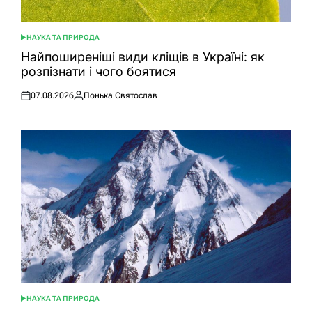
НАУКА ТА ПРИРОДА
ОПУБЛІКУВАТИ
У
Найпоширеніші види кліщів в Україні: як
розпізнати і чого боятися
07.08.2026
Понька Святослав
Оприлюднено
Опубліковано
НАУКА ТА ПРИРОДА
ОПУБЛІКУВАТИ