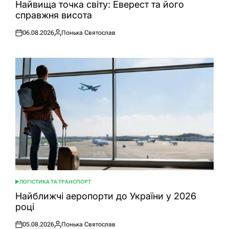
У
Найвища точка світу: Еверест та його
справжня висота
06.08.2026
Понька Святослав
Оприлюднено
Опубліковано
ЛОГІСТИКА ТА ТРАНСПОРТ
ОПУБЛІКУВАТИ
У
Найближчі аеропорти до України у 2026
році
05.08.2026
Понька Святослав
Оприлюднено
Опубліковано