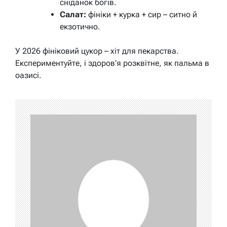
сніданок богів.
Салат:
фініки + курка + сир – ситно й
екзотично.
У 2026 фініковий цукор – хіт для пекарства.
Експериментуйте, і здоров’я розквітне, як пальма в
оазисі.