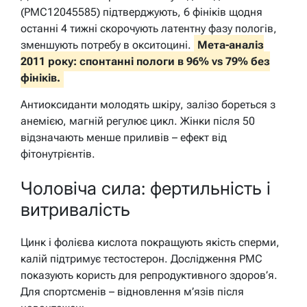
(PMC12045585) підтверджують, 6 фініків щодня
останні 4 тижні скорочують латентну фазу пологів,
зменшують потребу в окситоцині.
Мета-аналіз
2011 року: спонтанні пологи в 96% vs 79% без
фініків.
Антиоксиданти молодять шкіру, залізо бореться з
анемією, магній регулює цикл. Жінки після 50
відзначають менше приливів – ефект від
фітонутрієнтів.
Чоловіча сила: фертильність і
витривалість
Цинк і фолієва кислота покращують якість сперми,
калій підтримує тестостерон. Дослідження PMC
показують користь для репродуктивного здоров’я.
Для спортсменів – відновлення м’язів після