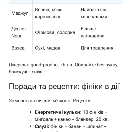
Великі, м’які,
Найбагатші
Меджул
карамельні
мінералами
Деглет
Більше
Фірмова, солодка
Noor
клітковини
Захеді
Сухі, медові
Для травлення
Джерела: good-product.kh.ua. Обирайте без цукру,
блискучі – свіжі.
Поради та рецепти: фініки в дії
Замочіть на ніч для м’якості. Рецепти:
Енергетичні кульки:
10 фініків +
мигдаль + какао – блендер, 20 хв.
Смузі:
фініки + банан + шпинат –