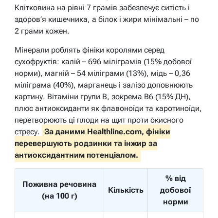
Клітковина на рівні 7 грамів забезпечує ситість і
здоров’я кишечника, а білок і жири мінімальні – по
2 грами кожен.
Мінерали роблять фініки королями серед
сухофруктів: калій – 696 міліграмів (15% добової
норми), магній – 54 міліграми (13%), мідь – 0,36
міліграма (40%), марганець і залізо доповнюють
картину. Вітаміни групи B, зокрема B6 (15% ДН),
плюс антиоксиданти як флавоноїди та каротиноїди,
перетворюють ці плоди на щит проти окисного
стресу.
За даними Healthline.com, фініки
перевершують родзинки та інжир за
антиоксидантним потенціалом.
% від
Поживна речовина
Кількість
добової
(на 100 г)
норми