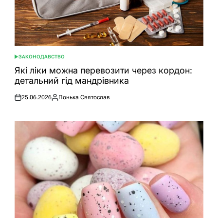
ЗАКОНОДАВСТВО
ОПУБЛІКУВАТИ
У
Які ліки можна перевозити через кордон:
детальний гід мандрівника
25.06.2026
Понька Святослав
Оприлюднено
Опубліковано