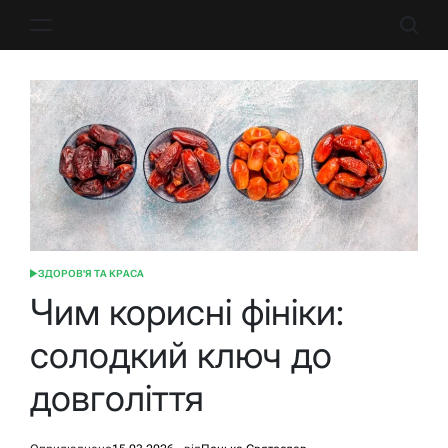
Перейти
до
вмісту
ЗДОРОВ'Я ТА КРАСА
ОПУБЛІКУВАТИ
У
Чим корисні фініки:
солодкий ключ до
довголіття