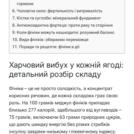
гормони
Чоловіча сила: фертильність і витривалість
Кістки та суглоби: мінеральний фундамент
Антиоксидантна фортеця: проти раку та старіння
Коли фініки можуть нашкодити: розумний баланс
Види фініків: обираємо переможця
Поради та рецепти: фініки в дії
Харчовий вибух у кожній ягоді:
детальний розбір складу
Фініки – це не просто солодкість, а концентрат
корисних речовин, де кожна складова грає свою
роль. На 100 грамів меджул фініків припадає
близько 277 калорій, здебільшого від вуглеводів –
75 грамів, включаючи 63 грами природних цукрів,
що дають швидку енергію без різких стрибків
інсуліну завдяки низькому глікемічному індексу.