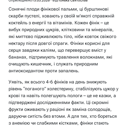
Оприлюднено
15.03.2026
від
Понька Святослав
Сонячні плоди фінікової пальми, ці бурштинові
скарби пустелі, ховають у своїй м’якоті справжній
коктейль з енергії та вітамінів. Кожен фінік – це
вибух природних цукрів, клітковини та мінералів,
які миттєво підживлюють тіло, ніби ковток свіжого
нектару після довгої спраги. Фініки корисні для
серця завдяки каліям, що перевершує вміст у
бананах, підтримують травлення волокнами, які
очищують кишечник, і служать природним
антиоксидантом проти запалень.
Уявіть, як всього 4-6 фініків на день знижують
рівень “поганого” холестерину, стабілізують цукор у
крові та навіть полегшують пологи – це не казки, а
підтверджені дослідженнями факти. Ці скромні
фрукти оживають у раціоні як заміна солодощів,
даруючи ситість без втоми. А для тих, хто бореться
з анемією чи слабкими кістками, фініки стають