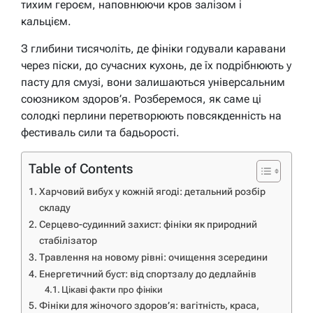
тихим героєм, наповнюючи кров залізом і
кальцієм.
З глибини тисячоліть, де фініки годували каравани
через піски, до сучасних кухонь, де їх подрібнюють у
пасту для смузі, вони залишаються універсальним
союзником здоров’я. Розберемося, як саме ці
солодкі перлини перетворюють повсякденність на
фестиваль сили та бадьорості.
Table of Contents
Харчовий вибух у кожній ягоді: детальний розбір
складу
Серцево-судинний захист: фініки як природний
стабілізатор
Травлення на новому рівні: очищення зсередини
Енергетичний буст: від спортзалу до дедлайнів
Цікаві факти про фініки
Фініки для жіночого здоров’я: вагітність, краса,