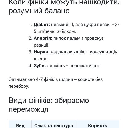
Коли фініки можуть нашкодити:
розумний баланс
Діабет:
низький ГІ, але цукри високі – 3-
5 шт/день, з білком.
Алергія:
пилок пальми провокує
реакції.
Нирки:
надлишок калію – консультація
лікаря.
Зуби:
липкість – полоскати рот.
Оптимально 4-7 фініків щодня – користь без
перебору.
Види фініків: обираємо
переможця
Вид
Смак та текстура
Користь