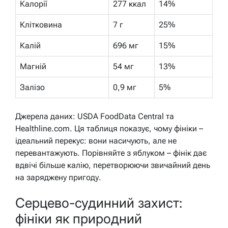
Калорії
277 ккал
14%
Клітковина
7 г
25%
Калій
696 мг
15%
Магній
54 мг
13%
Залізо
0,9 мг
5%
Джерела даних: USDA FoodData Central та
Healthline.com. Ця таблиця показує, чому фініки –
ідеальний перекус: вони насичують, але не
перевантажують. Порівняйте з яблуком – фінік дає
вдвічі більше калію, перетворюючи звичайний день
на заряджену пригоду.
Серцево-судинний захист:
фініки як природний