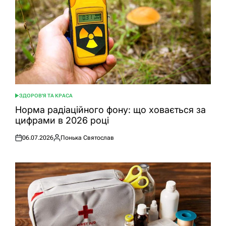
ЗДОРОВ'Я ТА КРАСА
ОПУБЛІКУВАТИ
У
Норма радіаційного фону: що ховається за
цифрами в 2026 році
06.07.2026
Понька Святослав
Оприлюднено
Опубліковано