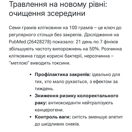
Травлення на новому рівні:
очищення зсередини
Семи грамів клітковини на 100 грамів – це ключ до
регулярного стільця без закрепів. Дослідження на
PubMed (26428278) показало: 21 день по 7 фініків
збільшують частоту випорожнень на 50%. Розчинна
клітковина годує корисні бактерії, нерозчинна –
“метлою” виводить токсини.
Профілактика закрепів:
ідеально для
тих, хто мало рухається, з ефектом за
тиждень.
Зниження ризику колоректального
раку:
антиоксиданти нейтралізують
канцерогени.
Контроль ваги:
ситість зменшує апетит
до шкідливих снеків.