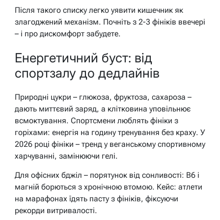
Після такого списку легко уявити кишечник як
злагоджений механізм. Почніть з 2-3 фініків ввечері
– і про дискомфорт забудете.
Енергетичний буст: від
спортзалу до дедлайнів
Природні цукри – глюкоза, фруктоза, сахароза –
дають миттєвий заряд, а клітковина уповільнює
всмоктування. Спортсмени люблять фініки з
горіхами: енергія на годину тренування без краху. У
2026 році фініки – тренд у веганському спортивному
харчуванні, замінюючи гелі.
Для офісних бджіл – порятунок від сонливості: B6 і
магній борються з хронічною втомою. Кейс: атлети
на марафонах їдять пасту з фініків, фіксуючи
рекорди витривалості.