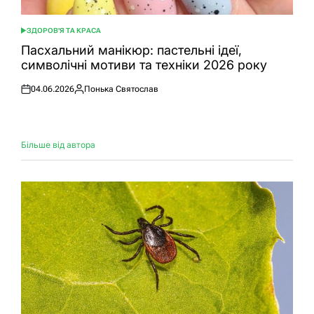
ЗДОРОВ'Я ТА КРАСА
ОПУБЛІКУВАТИ
У
Пасхальний манікюр: пастельні ідеї,
символічні мотиви та техніки 2026 року
04.06.2026
Понька Святослав
Оприлюднено
Опубліковано
Більше від автора