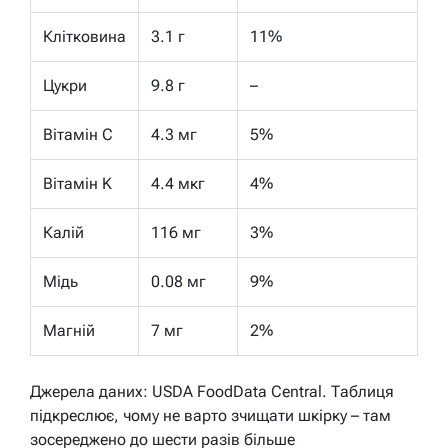
Клітковина
3.1 г
11%
Цукри
9.8 г
–
Вітамін C
4.3 мг
5%
Вітамін K
4.4 мкг
4%
Калій
116 мг
3%
Мідь
0.08 мг
9%
Магній
7 мг
2%
Джерела даних: USDA FoodData Central. Таблиця
підкреслює, чому не варто зчищати шкірку – там
зосереджено до шести разів більше