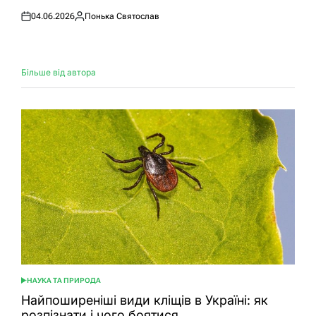
04.06.2026
Понька Святослав
Оприлюднено
Опубліковано
Більше від автора
НАУКА ТА ПРИРОДА
ОПУБЛІКУВАТИ
У
Найпоширеніші види кліщів в Україні: як
розпізнати і чого боятися