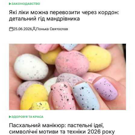
ЗАКОНОДАВСТВО
ОПУБЛІКУВАТИ
У
Які ліки можна перевозити через кордон:
детальний гід мандрівника
25.06.2026
Понька Святослав
Оприлюднено
Опубліковано
ЗДОРОВ'Я ТА КРАСА
ОПУБЛІКУВАТИ
У
Пасхальний манікюр: пастельні ідеї,
символічні мотиви та техніки 2026 року