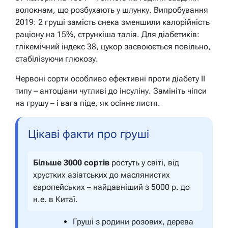
волокнам, що розбухають у шлунку. Випробування
2019: 2 груші замість снека зменшили калорійність
раціону на 15%, стрункіша талія. Для діабетиків:
глікемічний індекс 38, цукор засвоюється повільно,
стабілізуючи глюкозу.
Червоні сорти особливо ефективні проти діабету II
типу – антоціани чутливі до інсуліну. Замініть чіпси
на грушу – і вага піде, як осіннє листя.
Цікаві факти про груші
Більше 3000 сортів
ростуть у світі, від
хрустких азіатських до маслянистих
європейських – найдавніший з 5000 р. до
н.е. в Китаї.
Груші з родини розових, дерева