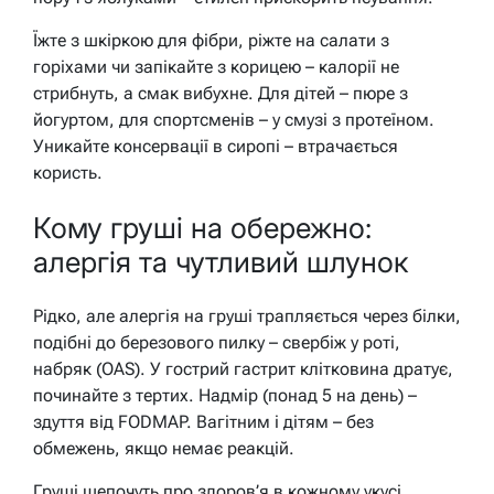
Їжте з шкіркою для фібри, ріжте на салати з
горіхами чи запікайте з корицею – калорії не
стрибнуть, а смак вибухне. Для дітей – пюре з
йогуртом, для спортсменів – у смузі з протеїном.
Уникайте консервації в сиропі – втрачається
користь.
Кому груші на обережно:
алергія та чутливий шлунок
Рідко, але алергія на груші трапляється через білки,
подібні до березового пилку – свербіж у роті,
набряк (OAS). У гострий гастрит клітковина дратує,
починайте з тертих. Надмір (понад 5 на день) –
здуття від FODMAP. Вагітним і дітям – без
обмежень, якщо немає реакцій.
Груші шепочуть про здоров’я в кожному укусі,