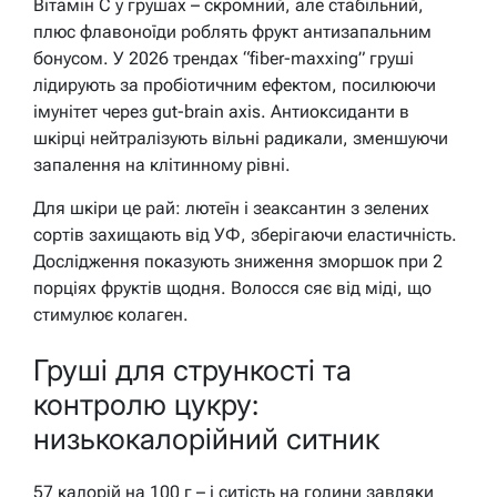
Вітамін C у грушах – скромний, але стабільний,
плюс флавоноїди роблять фрукт антизапальним
бонусом. У 2026 трендах “fiber-maxxing” груші
лідирують за пробіотичним ефектом, посилюючи
імунітет через gut-brain axis. Антиоксиданти в
шкірці нейтралізують вільні радикали, зменшуючи
запалення на клітинному рівні.
Для шкіри це рай: лютеїн і зеаксантин з зелених
сортів захищають від УФ, зберігаючи еластичність.
Дослідження показують зниження зморшок при 2
порціях фруктів щодня. Волосся сяє від міді, що
стимулює колаген.
Груші для стрункості та
контролю цукру:
низькокалорійний ситник
57 калорій на 100 г – і ситість на години завдяки