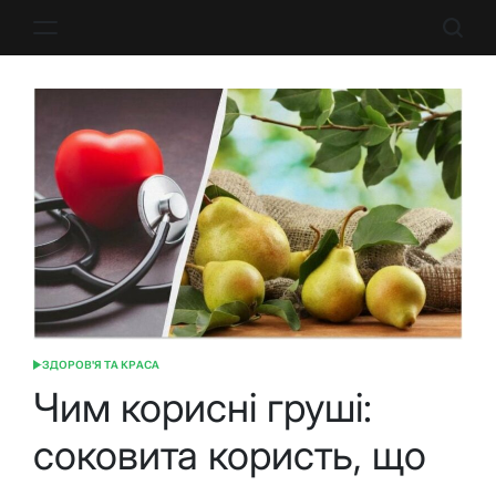
Перейти
до
вмісту
ЗДОРОВ'Я ТА КРАСА
ОПУБЛІКУВАТИ
У
Чим корисні груші:
соковита користь, що