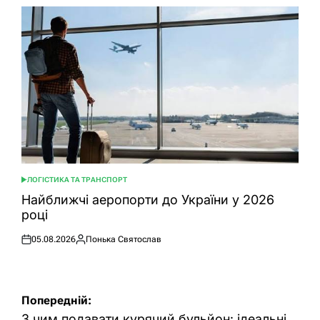
ЛОГІСТИКА ТА ТРАНСПОРТ
ОПУБЛІКУВАТИ
У
Найближчі аеропорти до України у 2026
році
05.08.2026
Понька Святослав
Оприлюднено
Опубліковано
Навігація
Попередній:
З чим подавати курячий бульйон: ідеальні