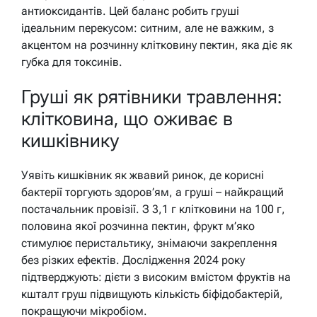
антиоксидантів. Цей баланс робить груші
ідеальним перекусом: ситним, але не важким, з
акцентом на розчинну клітковину пектин, яка діє як
губка для токсинів.
Груші як рятівники травлення:
клітковина, що оживає в
кишківнику
Уявіть кишківник як жвавий ринок, де корисні
бактерії торгують здоров’ям, а груші – найкращий
постачальник провізії. З 3,1 г клітковини на 100 г,
половина якої розчинна пектин, фрукт м’яко
стимулює перистальтику, знімаючи закреплення
без різких ефектів. Дослідження 2024 року
підтверджують: дієти з високим вмістом фруктів на
кшталт груш підвищують кількість біфідобактерій,
покращуючи мікробіом.