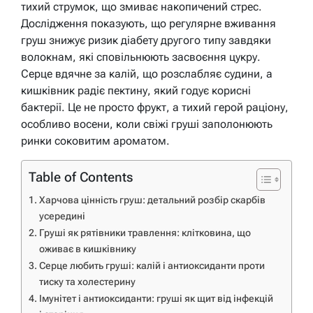
тихий струмок, що змиває накопичений стрес.
Дослідження показують, що регулярне вживання
груш знижує ризик діабету другого типу завдяки
волокнам, які сповільнюють засвоєння цукру.
Серце вдячне за калій, що розслабляє судини, а
кишківник радіє пектину, який годує корисні
бактерії. Це не просто фрукт, а тихий герой раціону,
особливо восени, коли свіжі груші заполонюють
ринки соковитим ароматом.
Table of Contents
Харчова цінність груш: детальний розбір скарбів
усередині
Груші як рятівники травлення: клітковина, що
оживає в кишківнику
Серце любить груші: калій і антиоксиданти проти
тиску та холестерину
Імунітет і антиоксиданти: груші як щит від інфекцій