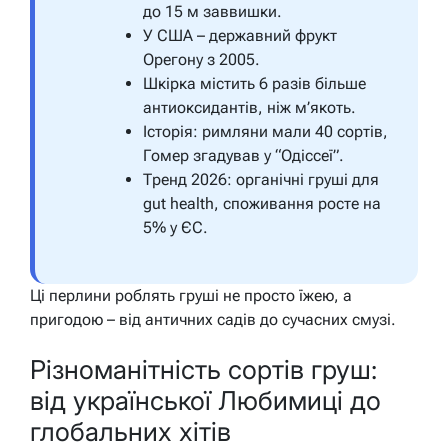
до 15 м заввишки.
У США – державний фрукт
Орегону з 2005.
Шкірка містить 6 разів більше
антиоксидантів, ніж м’якоть.
Історія: римляни мали 40 сортів,
Гомер згадував у “Одіссеї”.
Тренд 2026: органічні груші для
gut health, споживання росте на
5% у ЄС.
Ці перлини роблять груші не просто їжею, а
пригодою – від античних садів до сучасних смузі.
Різноманітність сортів груш:
від української Любимиці до
глобальних хітів