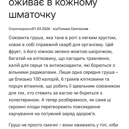
оживає в кожному
шматочку
Оприлюднено
01.03.2026
від
Понька Святослав
Соковита груша, яка тане в роті з легким хрустом,
ховає в собі справжній скарб для організму. Цей
фрукт, з його ніжною зелено-жовтою шкірочкою,
багатий на клітковину, що лагодить травлення,
калій для серця та антиоксиданти, які борються з
вільними радикалами. Лише одна середня груша –
це близько 100 калорій, 6 грамів клітковини та
порція вітамінів, що робить її ідеальним союзником
для тих, хто стежить за вагою чи бореться з
холестерином. А тепер розберемося, як саме ці
скромні плоди перетворюють повсякденне
харчування на потужний заряд здоров’я.
Груші не просто смачні – вони оживають у тілі, ніби