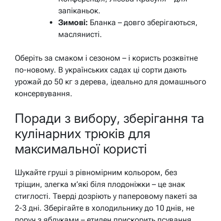
запіканьок.
Зимові:
Бланка – довго зберігаються,
маслянисті.
Оберіть за смаком і сезоном – і користь розквітне
по-новому. В українських садах ці сорти дають
урожай до 50 кг з дерева, ідеально для домашнього
консервування.
Поради з вибору, зберігання та
кулінарних трюків для
максимальної користі
Шукайте груші з рівномірним кольором, без
тріщин, злегка м’які біля плодоніжки – це знак
стиглості. Тверді дозріють у паперовому пакеті за
2-3 дні. Зберігайте в холодильнику до 10 днів, не
поруч з яблуками – етилен прискорить псування.