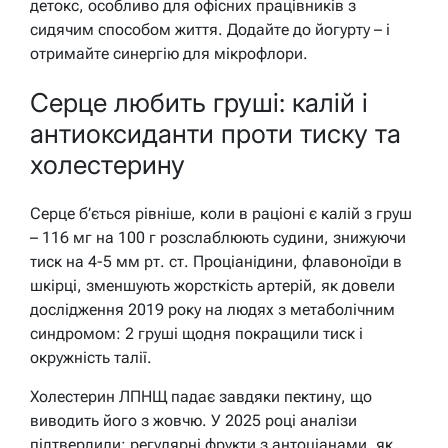
детокс, особливо для офісних працівників з
сидячим способом життя. Додайте до йогурту – і
отримайте синергію для мікрофлори.
Серце любить груші: калій і
антиоксиданти проти тиску та
холестерину
Серце б’ється рівніше, коли в раціоні є калій з груш
– 116 мг на 100 г розслаблюють судини, знижуючи
тиск на 4-5 мм рт. ст. Проціанідини, флавоноїди в
шкірці, зменшують жорсткість артерій, як довели
дослідження 2019 року на людях з метаболічним
синдромом: 2 груші щодня покращили тиск і
окружність талії.
Холестерин ЛПНЩ падає завдяки пектину, що
виводить його з жовчю. У 2025 році аналізи
підтвердили: регулярні фрукти з антоціанами, як