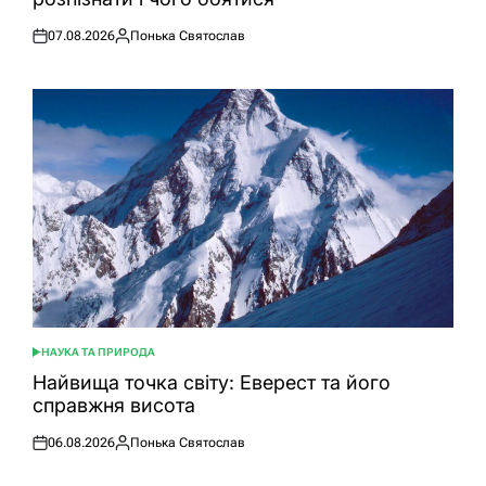
07.08.2026
Понька Святослав
Оприлюднено
Опубліковано
НАУКА ТА ПРИРОДА
ОПУБЛІКУВАТИ
У
Найвища точка світу: Еверест та його
справжня висота
06.08.2026
Понька Святослав
Оприлюднено
Опубліковано