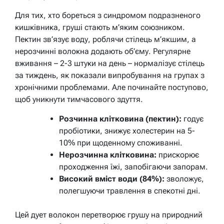
Для тих, хто бореться з синдромом подразненого
кишківника, груші стають м’яким союзником.
Пектин зв’язує воду, роблячи стілець м’якшим, а
нерозчинні волокна додають об’єму. Регулярне
вживання – 2-3 штуки на день – нормалізує стілець
за тиждень, як показали випробування на групах з
хронічними проблемами. Але починайте поступово,
щоб уникнути тимчасового здуття.
Розчинна клітковина (пектин):
годує
пробіотики, знижує холестерин на 5-
10% при щоденному споживанні.
Нерозчинна клітковина:
прискорює
проходження їжі, запобігаючи запорам.
Високий вміст води (84%):
зволожує,
полегшуючи травлення в спекотні дні.
Цей дует волокон перетворює грушу на природний