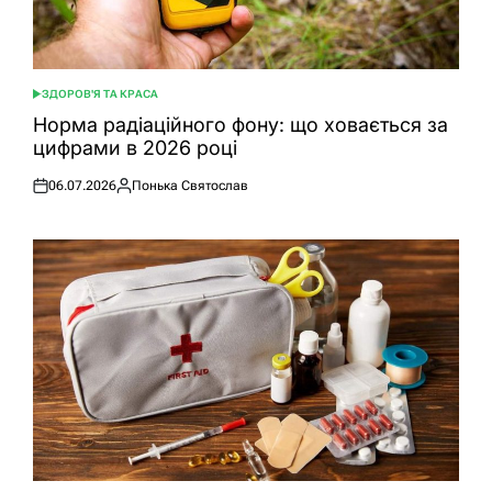
ЗДОРОВ'Я ТА КРАСА
ОПУБЛІКУВАТИ
У
Норма радіаційного фону: що ховається за
цифрами в 2026 році
06.07.2026
Понька Святослав
Оприлюднено
Опубліковано