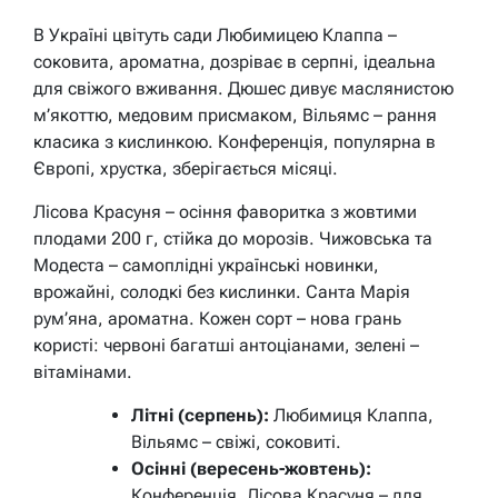
В Україні цвітуть сади Любимицею Клаппа –
соковита, ароматна, дозріває в серпні, ідеальна
для свіжого вживання. Дюшес дивує маслянистою
м’якоттю, медовим присмаком, Вільямс – рання
класика з кислинкою. Конференція, популярна в
Європі, хрустка, зберігається місяці.
Лісова Красуня – осіння фаворитка з жовтими
плодами 200 г, стійка до морозів. Чижовська та
Модеста – самоплідні українські новинки,
врожайні, солодкі без кислинки. Санта Марія
рум’яна, ароматна. Кожен сорт – нова грань
користі: червоні багатші антоціанами, зелені –
вітамінами.
Літні (серпень):
Любимиця Клаппа,
Вільямс – свіжі, соковиті.
Осінні (вересень-жовтень):
Конференція, Лісова Красуня – для