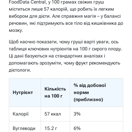
FoodData Central, у 100 грамах свіжих груш
міститься лише 57 калорій, що робить їх легким
вибором для дієти. Але справжня магія – у балансі
речовин, які підтримують все тіло від кишківника до
мозку.
Щоб наочно показати, чому груші варті уваги, ось
таблиця ключових нутрієнтів на 100 г сирого плоду.
Ці дані базуються на стандартних аналізах і
допомагають зрозуміти, чому фрукт рекомендують
дієтологи.
% від добової
Кількість
Нутрієнт
норми
на 100 г
(приблизно)
Калорії
57 ккал
3%
Вуглеводи
15.2 г
6%