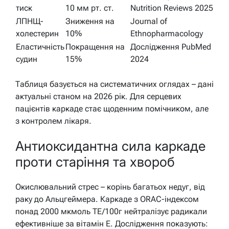
тиск
10 мм рт. ст.
Nutrition Reviews 2025
ЛПНЩ-
Зниження на
Journal of
холестерин
10%
Ethnopharmacology
Еластичність
Покращення на
Дослідження PubMed
судин
15%
2024
Таблиця базується на систематичних оглядах – дані
актуальні станом на 2026 рік. Для серцевих
пацієнтів каркаде стає щоденним помічником, але
з контролем лікаря.
Антиоксидантна сила каркаде
проти старіння та хвороб
Окислювальний стрес – корінь багатьох недуг, від
раку до Альцгеймера. Каркаде з ORAC-індексом
понад 2000 мкмоль TE/100г нейтралізує радикали
ефективніше за вітамін E. Дослідження показують: