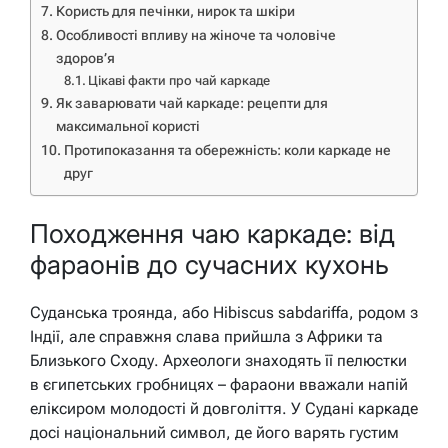
Користь для печінки, нирок та шкіри
Особливості впливу на жіноче та чоловіче
здоров’я
Цікаві факти про чай каркаде
Як заварювати чай каркаде: рецепти для
максимальної користі
Протипоказання та обережність: коли каркаде не
друг
Походження чаю каркаде: від
фараонів до сучасних кухонь
Суданська троянда, або Hibiscus sabdariffa, родом з
Індії, але справжня слава прийшла з Африки та
Близького Сходу. Археологи знаходять її пелюстки
в єгипетських гробницях – фараони вважали напій
еліксиром молодості й довголіття. У Судані каркаде
досі національний символ, де його варять густим