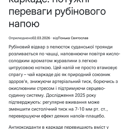
переваги рубінового
напою
Оприлюднено
02.03.2026
від
Понька Святослав
Рубіновий відвар з пелюсток суданської троянди
розливається по чашці, наповнюючи повітря кисло-
солодким ароматом журавлини з легкою
цитрусовою ноткою. Цей напій не просто втамовує
спрагу – чай каркаде діє як природний союзник
здоров’я, знижуючи артеріальний тиск, борючись з
окислювним стресом і підтримуючи серцево-
судинну систему. Дослідження 2025 року
підтверджують: регулярне вживання може
зменшити систолічний тиск на 7-10 мм рт. ст.,
перевершуючи ефект деяких напоїв-плацебо.
Антиоксиданти в каркаде перевищують вміст у