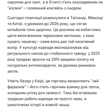
сиропом для свят, а в Єгипті п’ють охолодженим як
“космік” – газований коктейль з льодом.
Сьогодні плантації розкинулися в Таїланді, Мексиці
та Китаї, з урожаєм до 2026 року, що сягає
мільйонів тонн щорічно. Ця рослина не вибаглива:
цвіте величезними червоними квітками, з яких
сушать чашечку – саме вона дає той насичений
колір. У культурі каркаде еволюціонував від
ритуального напою до глобального тренду: у 2025
році продажі зросли на 20% завдяки попиту на
натуральні антиоксиданти, за даними ринкових
звітів.
Уявіть базар у Каїрі, де торговці вихваляють “чай
фараонів” – його п’ють гарячим взимку для тепла,
холодним улітку для свіжості. Така багатовікова
традиція робить каркаде не просто чаєм, а
шматочком історії в кожній чашці.