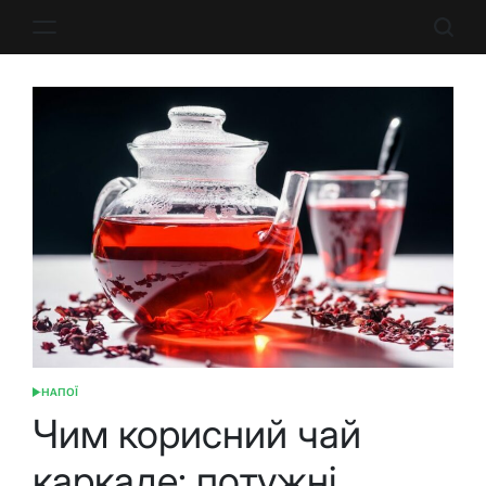
Перейти
до
вмісту
НАПОЇ
ОПУБЛІКУВАТИ
У
Чим корисний чай
каркаде: потужні