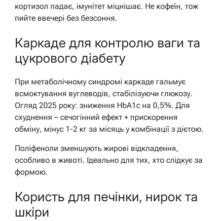
кортизол падає, імунітет міцнішає. Не кофеїн, тож
пийте ввечері без безсоння.
Каркаде для контролю ваги та
цукрового діабету
При метаболічному синдромі каркаде гальмує
всмоктування вуглеводів, стабілізуючи глюкозу.
Огляд 2025 року: зниження HbA1c на 0,5%. Для
схуднення – сечогінний ефект + прискорення
обміну, мінус 1-2 кг за місяць у комбінації з дієтою.
Поліфеноли зменшують жирові відкладення,
особливо в животі. Ідеально для тих, хто слідкує за
формою.
Користь для печінки, нирок та
шкіри