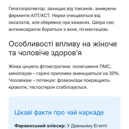
Гепатопротектор: захищає від токсинів, знижуючи
ферменти АЛТ/АСТ. Нирки очищаються від
оксалатів, але обережно при каменях. Шкіра сяє:
антиоксиданти борються з акне, пігментацією.
Особливості впливу на жіноче
та чоловіче здоров’я
Жінки цінують фітоестрогени: полегшення ПМС,
менопаузи – гарячі припливи зменшуються на 30%.
Чоловікам – потенція: флавоноїди покращують
кровотік, тестостерон стабілізується.
Цікаві факти про чай каркаде
Фараонський еліксир:
У Давньому Єгипті