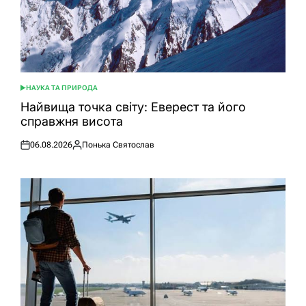
НАУКА ТА ПРИРОДА
ОПУБЛІКУВАТИ
У
Найвища точка світу: Еверест та його
справжня висота
06.08.2026
Понька Святослав
Оприлюднено
Опубліковано