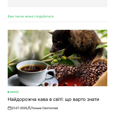
Вам також може сподобатися
НАПОЇ
ОПУБЛІКУВАТИ
У
Найдорожча кава в світі: що варто знати
23.07.2026
Понька Святослав
Оприлюднено
Опубліковано