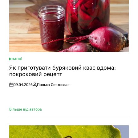
НАПОЇ
ОПУБЛІКУВАТИ
У
Як приготувати буряковий квас вдома:
покроковий рецепт
09.04.2026
Понька Святослав
Оприлюднено
Опубліковано
Більше від автора