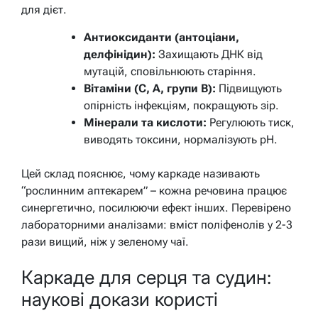
для дієт.
Антиоксиданти (антоціани,
делфінідин):
Захищають ДНК від
мутацій, сповільнюють старіння.
Вітаміни (C, A, групи B):
Підвищують
опірність інфекціям, покращують зір.
Мінерали та кислоти:
Регулюють тиск,
виводять токсини, нормалізують pH.
Цей склад пояснює, чому каркаде називають
“рослинним аптекарем” – кожна речовина працює
синергетично, посилюючи ефект інших. Перевірено
лабораторними аналізами: вміст поліфенолів у 2-3
рази вищий, ніж у зеленому чаї.
Каркаде для серця та судин:
наукові докази користі