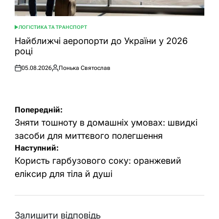
ЛОГІСТИКА ТА ТРАНСПОРТ
ОПУБЛІКУВАТИ
У
Найближчі аеропорти до України у 2026
році
05.08.2026
Понька Святослав
Оприлюднено
Опубліковано
Навігація
Попередній:
записів
Зняти тошноту в домашніх умовах: швидкі
засоби для миттєвого полегшення
Наступний:
Користь гарбузового соку: оранжевий
еліксир для тіла й душі
Залишити відповідь