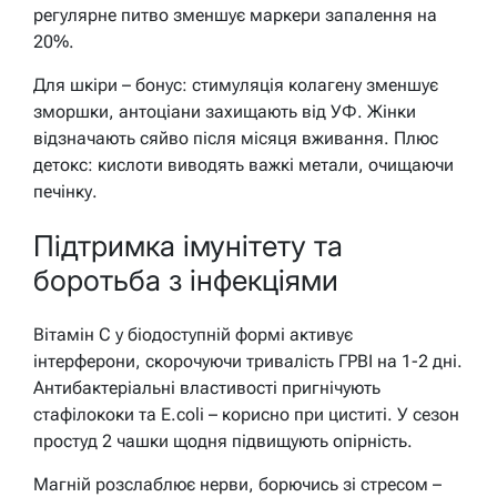
регулярне питво зменшує маркери запалення на
20%.
Для шкіри – бонус: стимуляція колагену зменшує
зморшки, антоціани захищають від УФ. Жінки
відзначають сяйво після місяця вживання. Плюс
детокс: кислоти виводять важкі метали, очищаючи
печінку.
Підтримка імунітету та
боротьба з інфекціями
Вітамін С у біодоступній формі активує
інтерферони, скорочуючи тривалість ГРВІ на 1-2 дні.
Антибактеріальні властивості пригнічують
стафілококи та E.coli – корисно при циститі. У сезон
простуд 2 чашки щодня підвищують опірність.
Магній розслаблює нерви, борючись зі стресом –