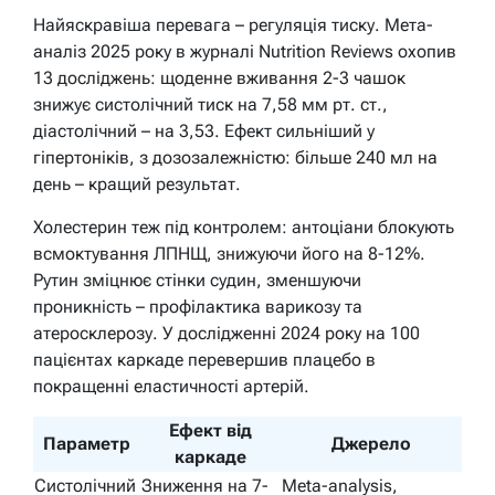
Найяскравіша перевага – регуляція тиску. Мета-
аналіз 2025 року в журналі Nutrition Reviews охопив
13 досліджень: щоденне вживання 2-3 чашок
знижує систолічний тиск на 7,58 мм рт. ст.,
діастолічний – на 3,53. Ефект сильніший у
гіпертоніків, з дозозалежністю: більше 240 мл на
день – кращий результат.
Холестерин теж під контролем: антоціани блокують
всмоктування ЛПНЩ, знижуючи його на 8-12%.
Рутин зміцнює стінки судин, зменшуючи
проникність – профілактика варикозу та
атеросклерозу. У дослідженні 2024 року на 100
пацієнтах каркаде перевершив плацебо в
покращенні еластичності артерій.
Ефект від
Параметр
Джерело
каркаде
Систолічний
Зниження на 7-
Meta-analysis,