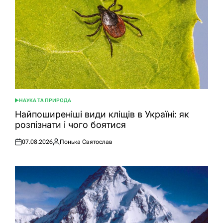
НАУКА ТА ПРИРОДА
ОПУБЛІКУВАТИ
У
Найпоширеніші види кліщів в Україні: як
розпізнати і чого боятися
07.08.2026
Понька Святослав
Оприлюднено
Опубліковано