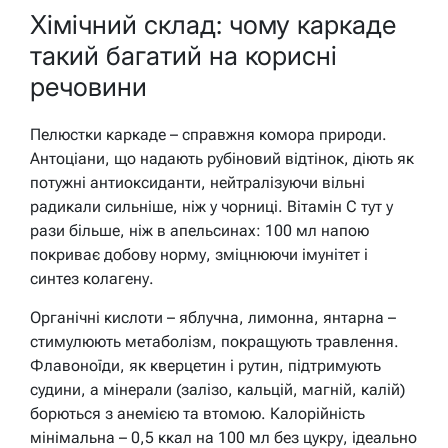
Хімічний склад: чому каркаде
такий багатий на корисні
речовини
Пелюстки каркаде – справжня комора природи.
Антоціани, що надають рубіновий відтінок, діють як
потужні антиоксиданти, нейтралізуючи вільні
радикали сильніше, ніж у чорниці. Вітамін С тут у
рази більше, ніж в апельсинах: 100 мл напою
покриває добову норму, зміцнюючи імунітет і
синтез колагену.
Органічні кислоти – яблучна, лимонна, янтарна –
стимулюють метаболізм, покращують травлення.
Флавоноїди, як кверцетин і рутин, підтримують
судини, а мінерали (залізо, кальцій, магній, калій)
борються з анемією та втомою. Калорійність
мінімальна – 0,5 ккал на 100 мл без цукру, ідеально