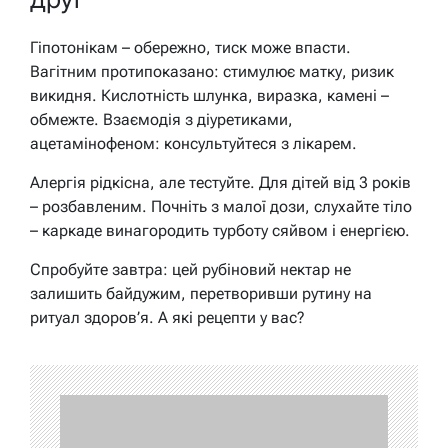
Гіпотонікам – обережно, тиск може впасти.
Вагітним протипоказано: стимулює матку, ризик
викидня. Кислотність шлунка, виразка, камені –
обмежте. Взаємодія з діуретиками,
ацетамінофеном: консультуйтеся з лікарем.
Алергія рідкісна, але тестуйте. Для дітей від 3 років
– розбавленим. Почніть з малої дози, слухайте тіло
– каркаде винагородить турботу сяйвом і енергією.
Спробуйте завтра: цей рубіновий нектар не
залишить байдужим, перетворивши рутину на
ритуал здоров’я. А які рецепти у вас?