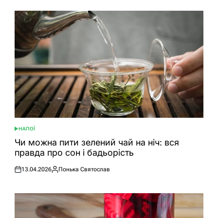
НАПОЇ
ОПУБЛІКУВАТИ
У
Чи можна пити зелений чай на ніч: вся
правда про сон і бадьорість
13.04.2026
Понька Святослав
Оприлюднено
Опубліковано