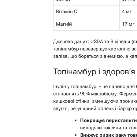
Вітамін C
4 мг
Магній
17 мг
Джерела даних: USDA та Вікіпедія (с
топінамбур перевершує картоплю за 
заліза, що бореться з анемією, а кал
Топінамбур і здоров’я
Інулін у топінамбурі – це паливо для 
становлять 90% мікробіому. Фермент
кишкової стінки, зменшуючи проникн
здуття, регулярний стілець і бар’єр п
Покращує перистальти
виводячи токсини та хол
Знижує ризик раку тов