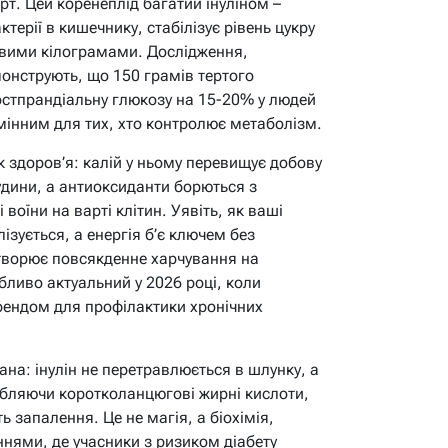
рт. Цей коренеплід багатий інуліном –
терії в кишечнику, стабілізує рівень цукру
йвими кілограмами. Дослідження,
емонструють, що 150 грамів тертого
остпрандіальну глюкозу на 15-20% у людей
мінним для тих, хто контролює метаболізм.
к здоров’я: калій у ньому перевищує добову
удини, а антиоксиданти борються з
воїни на варті клітин. Уявіть, як ваші
зується, а енергія б’є ключем без
етворює повсякденне харчування на
бливо актуальний у 2026 році, коли
рендом для профілактики хронічних
ана: інулін не перетравлюється в шлунку, а
обляючи коротколанцюгові жирні кислоти,
ь запалення. Це не магія, а біохімія,
нями, де учасники з ризиком діабету