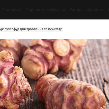
Подорожі
Поради та лайфхаки
Спорт
Фінанси
р: суперфуд для травлення та імунітету