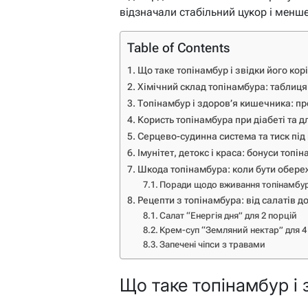
відзначали стабільний цукор і менше
Table of Contents
Що таке топінамбур і звідки його кор
Хімічний склад топінамбура: таблиця
Топінамбур і здоров’я кишечника: п
Користь топінамбура при діабеті та 
Серцево-судинна система та тиск під
Імунітет, детокс і краса: бонуси топі
Шкода топінамбура: коли бути обер
Поради щодо вживання топінамбу
Рецепти з топінамбура: від салатів до
Салат “Енергія дня” для 2 порцій
Крем-суп “Земляний нектар” для 4
Запечені чіпси з травами
Що таке топінамбур і 