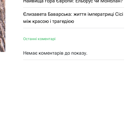
Найвища гора Європи: Ельбрус чи Монблан?
Єлизавета Баварська: життя імператриці Сісі
між красою і трагедією
Останні коментарі
Немає коментарів до показу.