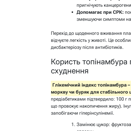
пригнічують канцерогени,
Допомагає при СРК:
пос
зменшуючи симптоми на 
Перехід до щоденного вживання плавн
відчуєте легкість у животі. Це особл
дисбактеріозу після антибіотиків.
Користь топінамбура п
схуднення
Глікемічний індекс топінамбура 
моркву чи буряк для стабільного 
предіабетиками підтвердило: 100 г п
що провокує накопичення жиру). Іну
запобігаючи гіперінсулінемії.
Замінює цукор: фруктоза 