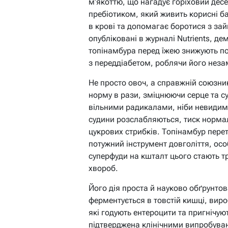
м’якоттю, що нагадує горіховий десе
пребіотиком, який живить корисні бак
в крові та допомагає боротися з за
опубліковані в журналі Nutrients, д
топінамбура перед їжею знижують п
з переддіабетом, роблячи його неза
Не просто овоч, а справжній союзни
норму в рази, зміцнюючи серце та с
вільними радикалами, ніби невидимі 
судини розслабляються, тиск нормалі
цукрових стрибків. Топінамбур пер
потужний інструмент довголіття, осо
суперфуди на кшталт цього стають т
хвороб.
Його дія проста й науково обґрунтов
ферментується в товстій кишці, вир
які годують ентероцити та пригнічуют
підтверджена клінічними випробуван