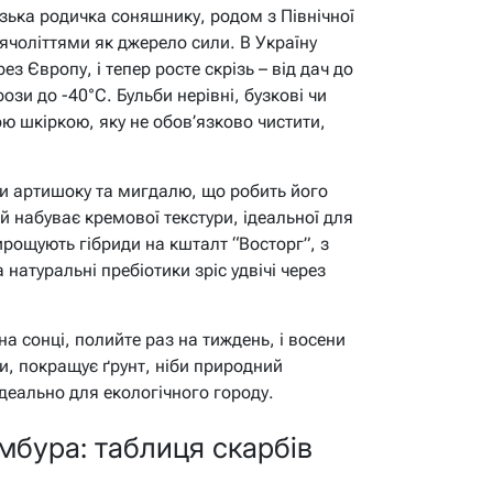
зька родичка соняшнику, родом з Північної
исячоліттями як джерело сили. В Україну
ез Європу, і тепер росте скрізь – від дач до
и до -40°C. Бульби нерівні, бузкові чи
ою шкіркою, яку не обов’язково чистити,
ми артишоку та мигдалю, що робить його
й набуває кремової текстури, ідеальної для
вирощують гібриди на кшталт “Восторг”, з
 натуральні пребіотики зріс удвічі через
на сонці, полийте раз на тиждень, і восени
ни, покращує ґрунт, ніби природний
 ідеально для екологічного городу.
мбура: таблиця скарбів