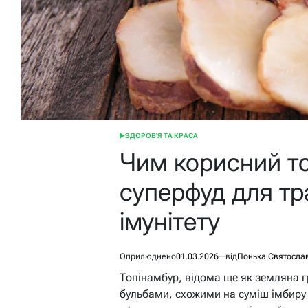
ЗДОРОВ'Я ТА КРАСА
ОПУБЛІКУВАТИ
У
Чим корисний то
суперфуд для тр
імунітету
Оприлюднено
01.03.2026
від
Понька Святосла
Топінамбур, відома ще як земляна 
бульбами, схожими на суміш імбиру 