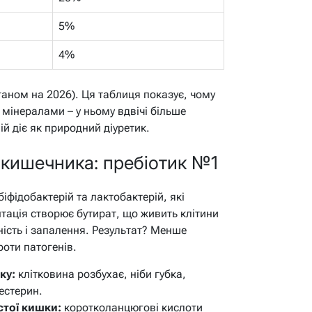
5%
4%
таном на 2026). Ця таблиця показує, чому
мінералами – у ньому вдвічі більше
ій діє як природний діуретик.
 кишечника: пребіотик №1
біфідобактерій та лактобактерій, які
ація створює бутират, що живить клітини
ість і запалення. Результат? Менше
роти патогенів.
ку:
клітковина розбухає, ніби губка,
естерин.
стої кишки:
коротколанцюгові кислоти