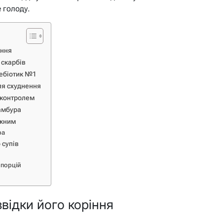
 голоду.
іння
 скарбів
ребіотик №1
для схуднення
 контролем
намбура
ежним
ра
 супів
 порцій
звідки його коріння