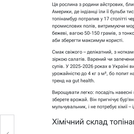
Ця рослина з родини айстрових, бли
Америки, де індіанці їли її бульби т
топінамбур потрапив у 17 столітті чер
промислових полів, витримуючи мороз
бежеві, вагою 50-150 грамів, з тонк
аби зберегти максимум користі.
Смак свіжого – делікатний, з нотка
зіркою салатів. Варений чи запечени
супів. У 2025-2026 роках в Україні 
урожайністю до 4 кг з м², бо попит на
тренд на gut health.
Вирощувати легко: посадіть навесні 
зберете врожай. Він пригнічує бур’я
мульчувальник, і не потребує хімії –
Хімічний склад топіна