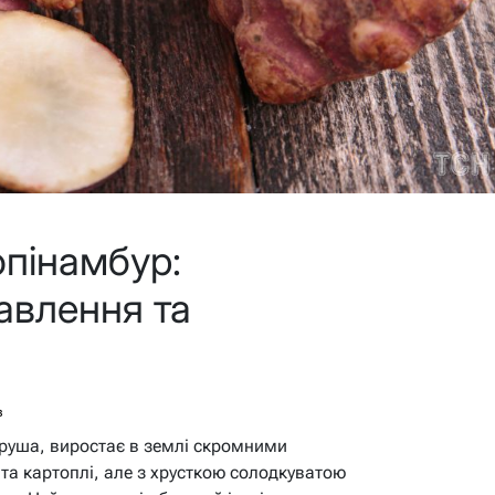
пінамбур:
авлення та
в
груша, виростає в землі скромними
та картоплі, але з хрусткою солодкуватою