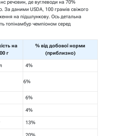
анс речовин, де вуглеводи на 70%
лю. За даними USDA, 100 грамів свіжого
ження на підшлункову. Ось детальна
ть топінамбур чемпіоном серед
кість на
% від добової норми
00 г
(приблизно)
л
4%
6%
6%
4%
г
13%
20%