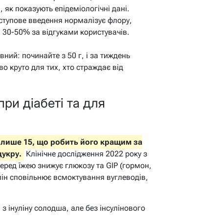
 як показують епідеміологічні дані.
тупове введення нормалізує флору,
30-50% за відгуками користувачів.
ий: починайте з 50 г, і за тиждень
иво круто для тих, хто страждає від
ри діабеті та для
– лише 15, що робить його кращим за
цукру.
Клінічне дослідження 2022 року з
еред їжею знижує глюкозу та GIP (гормон,
лін сповільнює всмоктування вуглеводів,
з інуліну солодша, але без інсулінового