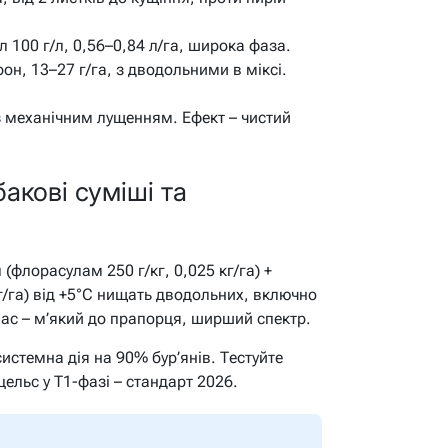
 100 г/л, 0,56–0,84 л/га, широка фаза.
н, 13–27 г/га, з дводольними в міксі.
 з механічним лущенням. Ефект – чистий
акові суміші та
(флорасулам 250 г/кг, 0,025 кг/га) +
г/га) від +5°C нищать дводольних, включно
ас – м’який до прапорця, ширший спектр.
системна дія на 90% бур’янів. Тестуйте
цельс у Т1-фазі – стандарт 2026.