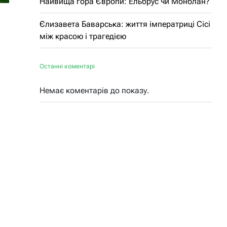
Найвища гора Європи: Ельбрус чи Монблан?
Єлизавета Баварська: життя імператриці Сісі
між красою і трагедією
Останні коментарі
Немає коментарів до показу.