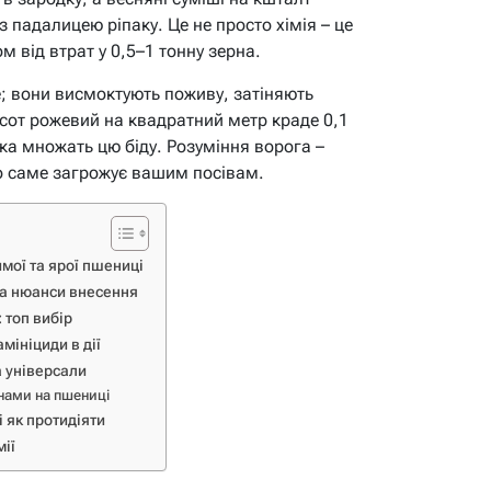
падалицею ріпаку. Це не просто хімія – це
ом від втрат у 0,5–1 тонну зерна.
; вони висмоктують поживу, затіняють
сот рожевий на квадратний метр краде 0,1
а множать цю біду. Розуміння ворога –
о саме загрожує вашим посівам.
мої та ярої пшениці
та нюанси внесення
 топ вибір
мініциди в дії
а універсали
янами на пшениці
і як протидіяти
мії