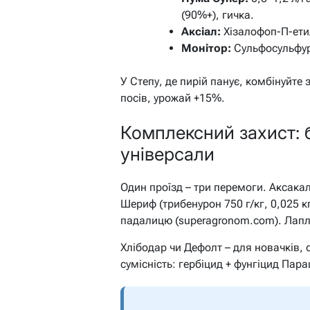
(90%+), гичка.
Аксіал:
Хізалофоп-П-етил
Монітор:
Сульфосульфуро
У Степу, де пирій панує, комбінуйте
посів, урожай +15%.
Комплексний захист: б
універсали
Один проїзд – три перемоги. Аксакал 
Шериф (трибенурон 750 г/кг, 0,025 к
падалицю (superagronom.com). Лапл
Хлібодар чи Дефолт – для новачків, 
сумісність: гербіцид + фунгіцид Пара