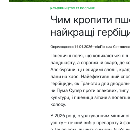
САДІВНИЦТВО ТА РОСЛИНИ
ОПУБЛІКУВАТИ
У
Чим кропити пше
найкращі гербіц
Оприлюднено
14.04.2026
від
Понька Святосла
Пшеничні поля, що колихаються під в
ландшафту, а справжній скарб, де к
Але бур’яни, ці невидимі злодії, кр
лани на хаос. Найефективніший спосі
гербіциди, як Гранстар для дводоль
чи Пума Супер проти злакових, типу п
культури, і пшениця зітхне з полег
колосу.
У 2026 році, з урахуванням мінливої 
успіху – точний вибір препарату й ф
з Тенерісом, душить зимуючі бур’яни