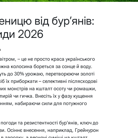
ницю від бур’янів:
иди 2026
в
ітром, – це не просто краса українського
ожна колосина бореться за сонце й воду.
адуть до 30% урожаю, перетворюючи золоті
б їх приборкати – селективні післясходові
них монстрів на кшталт осоту чи ромашки,
ирій чи гичка. Внесіть їх у фазу кущення
шенням, набираючи сили для потужного
погоди та резистентності бур’янів, ключ до
ази. Осіннє внесення, наприклад, Грейнурон
 в зародку, а весняні суміші на кшталт