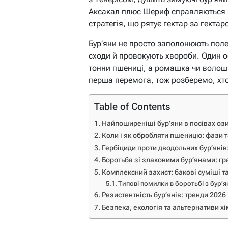
Аксакал плюс Шериф справляються з 
стратегія, що рятує гектар за гектар
Бур’яни не просто заполонюють поле
сходи й провокують хвороби. Один о
тонни пшениці, а ромашка чи волошк
перша перемога, тож розберемо, хт
Table of Contents
Найпоширеніші бур’яни в посівах ози
Коли і як обробляти пшеницю: фази 
Гербіциди проти дводольних бур’янів:
Боротьба зі злаковими бур’янами: гра
Комплексний захист: бакові суміші т
Типові помилки в боротьбі з бур’
Резистентність бур’янів: тренди 2026 
Безпека, екологія та альтернативи хі