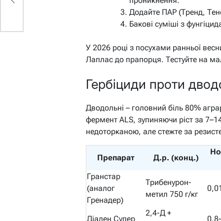
проникнення.
Додайте ПАР (Тренд, Тен
Бакові суміші з фунгіци
У 2026 році з посухами ранньої весн
Лаплас до прапорця. Тестуйте на мал
Гербіциди проти дводо
Дводольні – головний біль 80% аграр
фермент ALS, зупиняючи ріст за 7–1
недоторканою, але стежте за резист
Но
Препарат
Д.р. (конц.)
Гранстар
Трибенурон-
(аналог
0,0
метил 750 г/кг
Гренадер)
2,4-Д +
Діален Супер
0,8