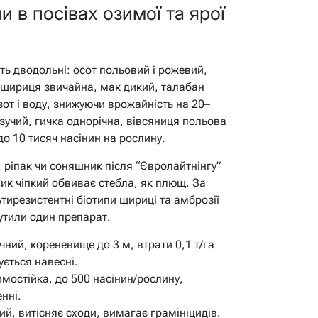
 в посівах озимої та ярої
ють дводольні: осот польовий і рожевий,
щириця звичайна, мак дикий, талабан
зот і воду, знижуючи врожайність на 20–
зучий, гичка однорічна, вівсяниця польова
 10 тисяч насінин на рослину.
 ріпак чи соняшник після “Євролайтнінгу”
нник чіпкий обвиває стебла, як плющ. За
тирезистентні біотипи щириці та амброзії
утили один препарат.
чний, кореневище до 3 м, втрати 0,1 т/га
ується навесні.
мостійка, до 500 насінин/рослину,
енні.
й, витісняє сходи, вимагає грамініцидів.