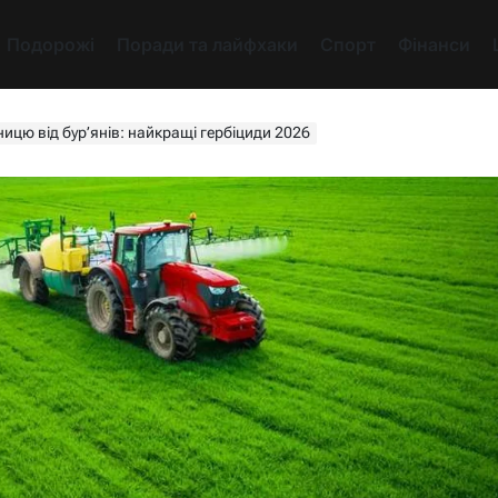
Подорожі
Поради та лайфхаки
Спорт
Фінанси
ицю від бур’янів: найкращі гербіциди 2026