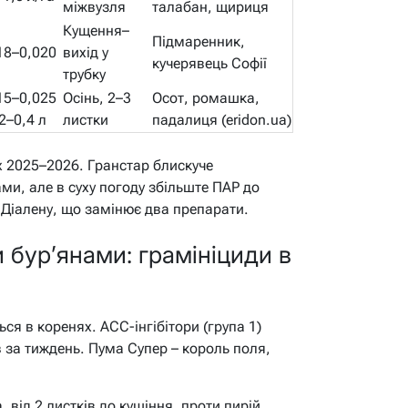
міжвузля
талабан, щириця
Кущення–
Підмаренник,
18–0,020
вихід у
кучерявець Софії
трубку
15–0,025
Осінь, 2–3
Осот, ромашка,
,2–0,4 л
листки
падалиця (eridon.ua)
х 2025–2026. Гранстар блискуче
ми, але в суху погоду збільште ПАР до
 Діалену, що замінює два препарати.
 бур’янами: грамініциди в
ься в коренях. ACC-інгібітори (група 1)
в за тиждень. Пума Супер – король поля,
, від 2 листків до кущіння, проти пирій