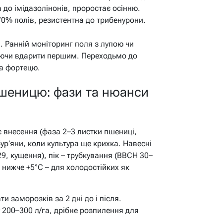
 до імідазолінонів, проростає осінню.
70% полів, резистентна до трибенурони.
и. Ранній моніторинг поля з лупою чи
яючи вдарити першим. Переходьмо до
на фортецю.
пшеницю: фази та нюанси
нє внесення (фаза 2–3 листки пшениці,
ур’яни, коли культура ще крихка. Навесні
29, кущення), пік – трубкування (ВВСН 30–
 нижче +5°C – для холодостійких як
и заморозків за 2 дні до і після.
200–300 л/га, дрібне розпилення для