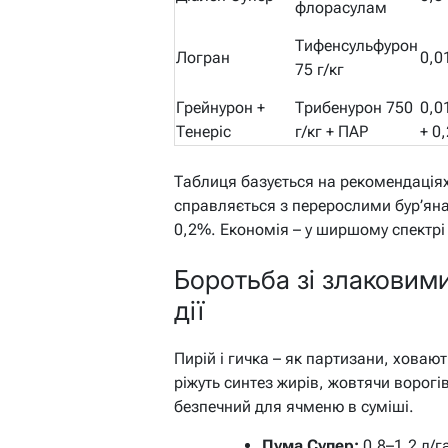
флорасулам
Тифенсульфурон
Логран
0,0
75 г/кг
Грейнурон +
Трибенурон 750
0,0
Тенеріс
г/кг + ПАР
+ 0
Таблиця базується на рекомендація
справляється з перерослими бур’яна
0,2%. Економія – у ширшому спектрі
Боротьба зі злаковими
дії
Пирій і гичка – як партизани, ховают
ріжуть синтез жирів, жовтячи ворогі
безпечний для ячменю в суміші.
Пума Супер:
0,8–1,2 л/га