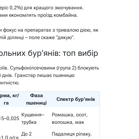
еріс 0,2%) для кращого змочування.
дами економлять проїзд комбайна.
и фокус на препаратах з тривалою дією, як
ій ділянці – поле скаже “дякую”.
льних бур’янів: топ вибір
іїв. Сульфонілсечовини (група 2) блокують
4 днів. Гранстар лишає пшеницю
ентністю.
рма, кг/
Фаза
Спектр бур’янів
га
пшениці
Кущення–
Ромашка, осот,
15–0,025
трубка
волошка, мак
До 2
Падалиця ріпаку,
–1,0 л/га