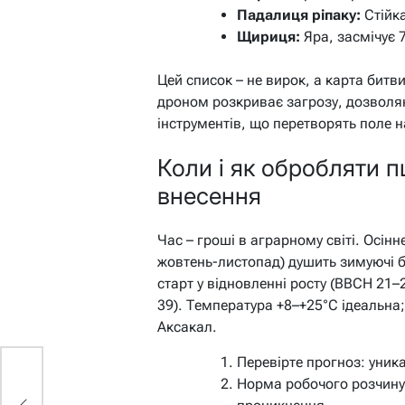
Падалиця ріпаку:
Стійка
Щириця:
Яра, засмічує 
Цей список – не вирок, а карта битв
дроном розкриває загрозу, дозвол
інструментів, що перетворять поле 
Коли і як обробляти 
внесення
Час – гроші в аграрному світі. Осін
жовтень-листопад) душить зимуючі б
старт у відновленні росту (ВВСН 21–
39). Температура +8–+25°C ідеальна;
Аксакал.
Перевірте прогноз: уникат
Норма робочого розчину 