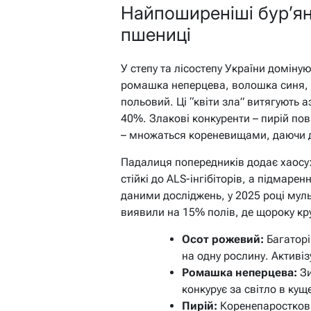
Найпоширеніші бур’яни
пшениці
У степу та лісостепу України доміну
ромашка неперцева, волошка синя, 
польовий. Ці “квіти зла” витягують а
40%. Злакові конкуренти – пирій пов
– множаться кореневищами, даючи до
Падалиця попередників додає хаосу:
стійкі до ALS-інгібіторів, а підмаре
даними досліджень, у 2025 році муль
виявили на 15% полів, де щороку кр
Осот рожевий:
Багаторі
на одну рослину. Активіз
Ромашка неперцева:
Зи
конкурує за світло в кущ
Пирій:
Коренепаросткови