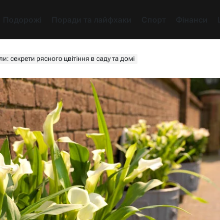
Подорожі
Поради та лайфхаки
Спорт
Фінанси
и: секрети рясного цвітіння в саду та домі