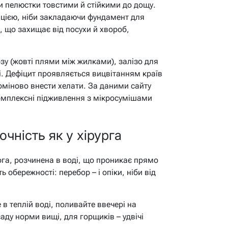
чи пелюстки товстими й стійкими до дощу.
ацією, ніби закладаючи фундамент для
ь, що захищає від посухи й хвороб,
зу (жовті плями між жилками), залізо для
і. Дефіцит проявляється вицвітанням країв
рміново внести хелати. За даними сайту
комплексні підживлення з мікросумішами
очність як у хірурга
га, розчинена в воді, що проникає прямо
ь обережності: перебор – і опіки, ніби від
в теплій воді, поливайте ввечері на
саду норми вищі, для горщиків – удвічі