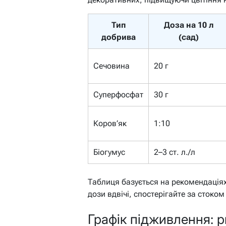
Тип
Доза на 10 л
добрива
(сад)
Сечовина
20 г
Суперфосфат
30 г
Коров’як
1:10
Біогумус
2–3 ст. л./л
Таблиця базується на рекомендаціях
дози вдвічі, спостерігайте за стоко
Графік підживлення: 