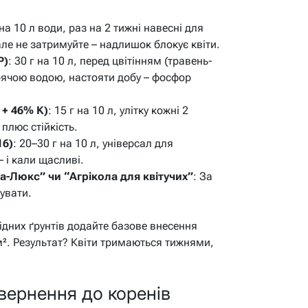
 на 10 л води, раз на 2 тижні навесні для
але не затримуйте – надлишок блокує квіти.
P)
: 30 г на 10 л, перед цвітінням (травень-
рячою водою, настояти добу – фосфор
 + 46% K)
: 15 г на 10 л, улітку кожні 2
 плюс стійкість.
16)
: 20–30 г на 10 л, універсал для
 – і кали щасливі.
а-Люкс” чи “Агрікола для квітучих”
: За
гувати.
ідних ґрунтів додайте базове внесення
м². Результат? Квіти тримаються тижнями,
овернення до коренів