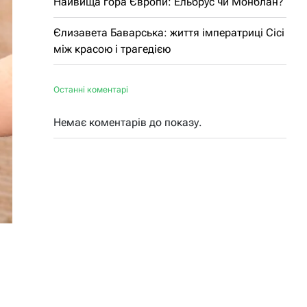
Найвища гора Європи: Ельбрус чи Монблан?
Єлизавета Баварська: життя імператриці Сісі
між красою і трагедією
Останні коментарі
Немає коментарів до показу.