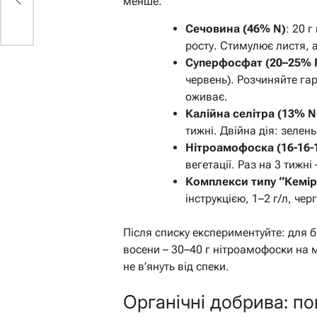
менше.
Сечовина (46% N)
: 20 г
росту. Стимулює листя, 
Суперфосфат (20–25% 
червень). Розчиняйте га
оживає.
Калійна селітра (13% N
тижні. Двійна дія: зелень
Нітроамофоска (16-16-
вегетації. Раз на 3 тижні
Комплекси типу “Кемір
інструкцією, 1–2 г/л, чер
Після списку експериментуйте: для б
восени – 30–40 г нітроамофоски на 
не в’януть від спеки.
Органічні добрива: п