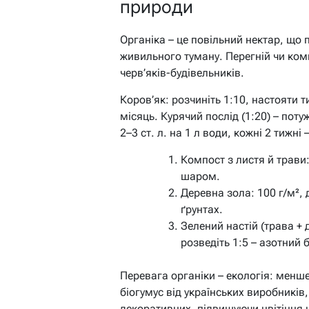
природи
Органіка – це повільний нектар, що 
живильного туману. Перегній чи ко
черв’яків-будівельників.
Коров’як: розчиніть 1:10, настояти т
місяць. Курячий послід (1:20) – пот
2–3 ст. л. на 1 л води, кожні 2 тижні
Компост з листя й трави:
шаром.
Деревна зола: 100 г/м², 
ґрунтах.
Зелений настій (трава + д
розведіть 1:5 – азотний б
Перевага органіки – екологія: менше
біогумус від українських виробників,
декоративних, підвищуючи цвітіння 