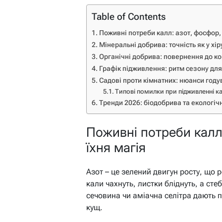
Table of Contents
Поживні потреби калл: азот, фосфор, 
Мінеральні добрива: точність як у хір
Органічні добрива: повернення до к
Графік підживлення: ритм сезону для
Садові проти кімнатних: нюанси год
Типові помилки при підживленні к
Тренди 2026: біодобрива та екологічн
Поживні потреби калл:
їхня магія
Азот – це зелений двигун росту, що р
кали чахнуть, листки бліднуть, а ст
сечовина чи аміачна селітра дають
кущ.