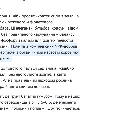
в
сонця, ніби просять ковток сили з землі, а
ками рожевого й фіолетового,
рв. Ці елегантні бульбові красуні, відомі
о без правильного харчування – балансу
, фосфору з калієм для довгих пелюсток
изни.
Почніть з комплексних NPK-добрив
чергуючи з органічними настоєм коров’яку,
авком.
 до товстого пальця садівника, жадібно
лі. Без нього листя жовтіє, а квіти
ки. Але з правильним підходом рослина
ра й цвіте хвилею до осені.
т, де ґрунт багатий гумусом, тому в наших
о середовища з pH 5,5–6,5, де елементи
аж і помірний полив – і шоу починається.