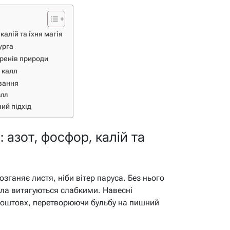
калій та їхня магія
урга
оренів природи
 калл
ування
алл
ий підхід
 азот, фосфор, калій та
озганяє листя, ніби вітер паруса. Без нього
ебла витягуються слабкими. Навесні
 поштовх, перетворюючи бульбу на пишний