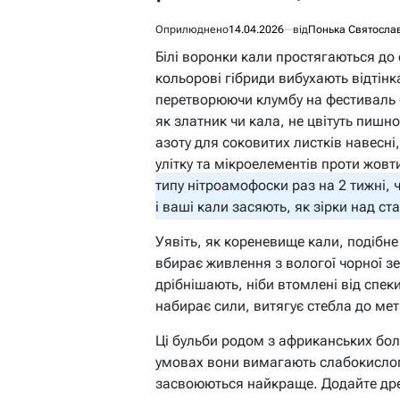
Оприлюднено
14.04.2026
від
Понька Святосла
Білі воронки кали простягаються до 
кольорові гібриди вибухають відтін
перетворюючи клумбу на фестиваль ба
як златник чи кала, не цвітуть пишн
азоту для соковитих листків навесні
улітку та мікроелементів проти жовт
типу нітроамофоски раз на 2 тижні, 
і ваші кали засяють, як зірки над ст
Уявіть, як кореневище кали, подібне
вбирає живлення з вологої чорної зем
дрібнішають, ніби втомлені від спе
набирає сили, витягує стебла до мет
Ці бульби родом з африканських болі
умовах вони вимагають слабокислог
засвоюються найкраще. Додайте дрен