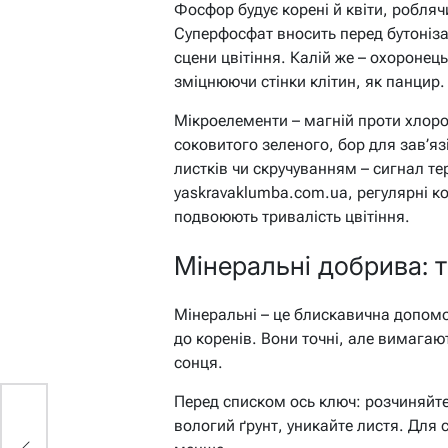
Фосфор будує корені й квіти, робля
Суперфосфат вносить перед бутоніз
сцени цвітіння. Калій же – охоронец
зміцнюючи стінки клітин, як панцир.
Мікроелементи – магній проти хлоро
соковитого зеленого, бор для зав’яз
листків чи скручуванням – сигнал те
yaskravaklumba.com.ua, регулярні 
подвоюють тривалість цвітіння.
Мінеральні добрива: т
Мінеральні – це блискавична допомо
до коренів. Вони точні, але вимагают
сонця.
Перед списком ось ключ: розчиняйте 
вологий ґрунт, уникайте листя. Для 