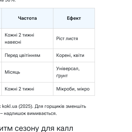
Частота
Ефект
Кожні 2 тижні
Ріст листя
навесні
Перед цвітінням
Корені, квіти
Універсал,
Місяць
ґрунт
Кожні 2 тижні
Мікроби, мікро
 kokl.ua (2025). Для горщиків зменшіть
м – надлишок вимивається.
ритм сезону для калл