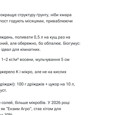
покращує структуру ґрунту, ніби хмара
мпост годують місяцями, приваблюючи
иждень, поливати 0,5 л на кущ раз на
ужний, але обережно, бо обпалює. Біогумус:
 – ідеал для кімнатних.
 1–2 кг/м² восени, мульчування 5 см
джерело K і мікро, але не на кислих
ріжджі): 100 г дріжджів + цукор на 10 л,
уст.
 солей, більше мікробів. У 2026 році
 як “Ензим Агро”, стає хітом для
на 30%.