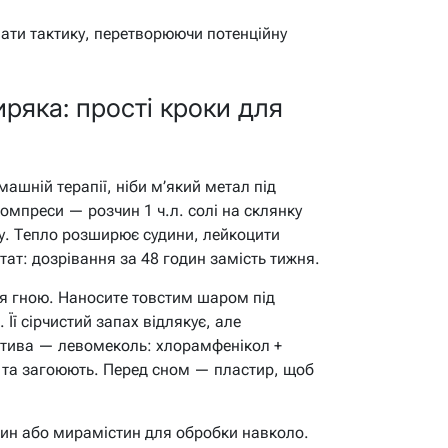
вати тактику, перетворюючи потенційну
ряка: прості кроки для
машній терапії, ніби м’який метал під
компреси — розчин 1 ч.л. солі на склянку
бу. Тепло розширює судини, лейкоцити
тат: дозрівання за 48 годин замість тижня.
ня гною. Наносите товстим шаром під
 Її сірчистий запах відлякує, але
атива — левомеколь: хлорамфенікол +
 та загоюють. Перед сном — пластир, щоб
дин або мирамістин для обробки навколо.