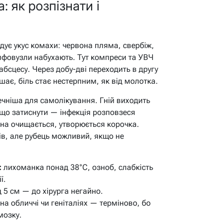
: як розпізнати і
дує укус комахи: червона пляма, свербіж,
імфовузли набухають. Тут компреси та УВЧ
бсцесу. Через добу-дві переходить в другу
шає, біль стає нестерпним, як від молотка.
чніша для самолікування. Гній виходить
що затиснути — інфекція розповзеся
ана очищається, утворюється корочка.
ів, але рубець можливий, якщо не
:
лихоманка понад 38°C, озноб, слабкість
ї.
 5 см — до хірурга негайно.
на обличчі чи геніталіях — терміново, бо
мозку.