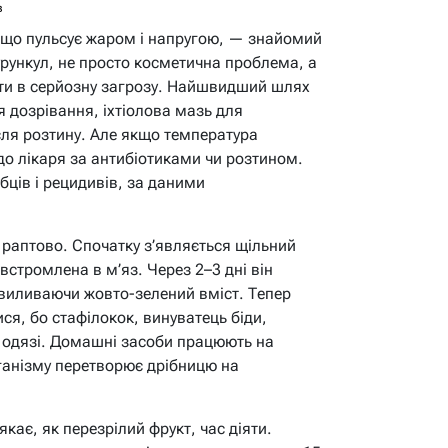
в
 що пульсує жаром і напругою, — знайомий
рункул, не просто косметична проблема, а
сти в серйозну загрозу. Найшвидший шлях
 дозрівання, іхтіолова мазь для
сля розтину. Але якщо температура
 до лікаря за антибіотиками чи розтином.
бців і рецидивів, за даними
є раптово. Спочатку з’являється щільний
встромлена в м’яз. Через 2–3 дні він
 виливаючи жовто-зелений вміст. Тепер
ся, бо стафілокок, винуватець біди,
на одязі. Домашні засоби працюють на
рганізму перетворює дрібницю на
якає, як перезрілий фрукт, час діяти.