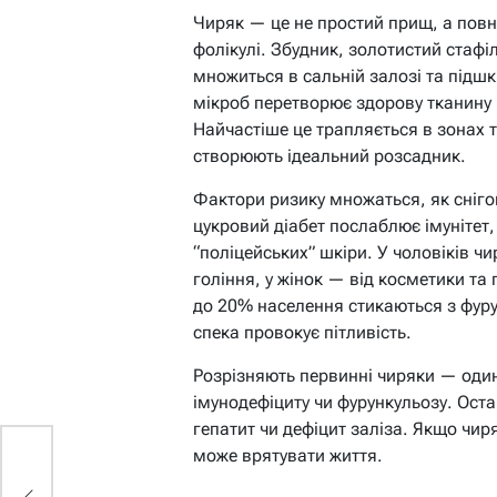
Чиряк — це не простий прищ, а пов
фолікулі. Збудник, золотистий стафі
множиться в сальній залозі та підшк
мікроб перетворює здорову тканину 
Найчастіше це трапляється в зонах те
створюють ідеальний розсадник.
Фактори ризику множаться, як сніго
цукровий діабет послаблює імунітет
“поліцейських” шкіри. У чоловіків чи
гоління, у жінок — від косметики т
до 20% населення стикаються з фуру
спека провокує пітливість.
Розрізняють первинні чиряки — одино
імунодефіциту чи фурункульозу. Оста
гепатит чи дефіцит заліза. Якщо чир
може врятувати життя.
ої