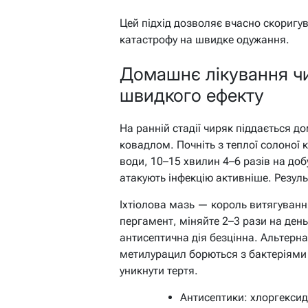
Цей підхід дозволяє вчасно скоригу
катастрофу на швидке одужання.
Домашнє лікування чи
швидкого ефекту
На ранній стадії чиряк піддається до
ковадлом. Почніть з теплої солоної 
води, 10–15 хвилин 4–6 разів на до
атакують інфекцію активніше. Резуль
Іхтіолова мазь — король витягуван
пергамент, міняйте 2–3 рази на день.
антисептична дія безцінна. Альтерн
метилурацил борються з бактеріями
уникнути тертя.
Антисептики: хлоргекси