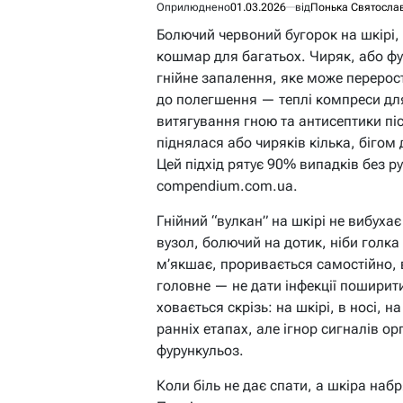
Оприлюднено
01.03.2026
від
Понька Святосла
Болючий червоний бугорок на шкірі,
кошмар для багатьох. Чиряк, або фу
гнійне запалення, яке може переро
до полегшення — теплі компреси для
витягування гною та антисептики пі
піднялася або чиряків кілька, бігом
Цей підхід рятує 90% випадків без ру
compendium.com.ua.
Гнійний “вулкан” на шкірі не вибуха
вузол, болючий на дотик, ніби голка 
м’якшає, проривається самостійно,
головне — не дати інфекції поширити
ховається скрізь: на шкірі, в носі, 
ранніх етапах, але ігнор сигналів о
фурункульоз.
Коли біль не дає спати, а шкіра набр