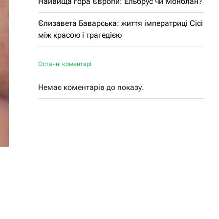
Найвища гора Європи: Ельбрус чи Монблан?
Єлизавета Баварська: життя імператриці Сісі
між красою і трагедією
Останні коментарі
Немає коментарів до показу.