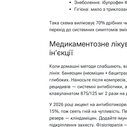
Знеболення: ібупрофен 4
Гігієна: мило з триклоза
Така схема виліковує 70% дрібних чи
перехід до системних симптомів змі
Медикаментозне лікува
ін’єкції
Коли домашні методи слабшають, вс
лінія: банеоцин (неоміцин + бацитра
глибоких. Наносьте після компресів
рецидивів — системні антибіотики, 
клавуланатом 875/125 мг 2 рази на д
У 2026 році акцент на антибіотикор
15%, тож сеять гній на чутливість. 
резерв — кліндаміцин. Додайте іму
підкріплення захисту. Фізіотерапі