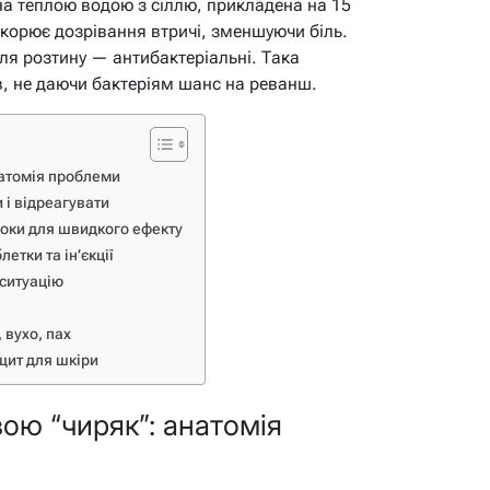
ена теплою водою з сіллю, прикладена на 15
скорює дозрівання втричі, зменшуючи біль.
сля розтину — антибактеріальні. Така
ів, не даючи бактеріям шанс на реванш.
натомія проблеми
 і відреагувати
роки для швидкого ефекту
етки та ін’єкції
 ситуацію
 вухо, пах
щит для шкіри
ою “чиряк”: анатомія