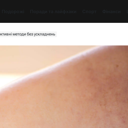
Подорожі
Поради та лайфхаки
Спорт
Фінанси
ективні методи без ускладнень