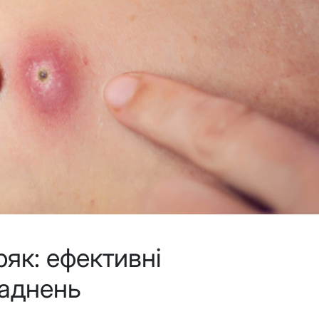
ряк: ефективні
ладнень