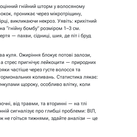
ноцінний гнійний шторм у волосяному
локок, проникає через мікротріщину,
ірці, викликаючи некроз. Уявіть: крихітний
на “гнійну бомбу” розміром 1–3 см.
ртя — пахви, сідниці, шия, де піт і бруд
ва куля. Ожиріння блокує потові залози,
, а стрес пригнічує лейкоцити — природних
ряки частіше через густе волосся та
а гормональних коливань. Статистика лякає:
нкулами щороку, особливо влітку, коли
чні, від травми, та вторинні — на тлі
нній сигналізує про глибші проблеми: ВІЛ,
як не гоїться тижнями, здайте аналізи — це