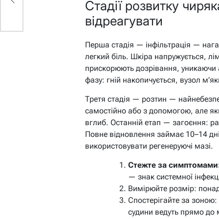
Стадії розвитку чиряка
відреагувати
Перша стадія — інфільтрація — нага
легкий біль. Шкіра напружується, л
прискорюють дозрівання, уникаючи а
фазу: гній накопичується, вузол м’як
Третя стадія — розтин — найнебезпе
самостійно або з допомогою, але як
вглиб. Останній етап — загоєння: р
Повне відновлення займає 10–14 дн
використовувати регенеруючі мазі.
Стежте за симптомами
— знак системної інфекці
Вимірюйте розмір: понад
Спостерігайте за зоною: 
судини ведуть прямо до 