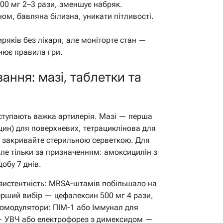
00 мг 2–3 рази, зменшує набряк.
ном, бавляна білизна, уникати пітливості.
ряків без лікаря, але моніторте стан —
нює правила гри.
ння: мазі, таблетки та
тупають важка артилерія. Мазі — перша
цин) для поверхневих, тетрациклінова для
, закривайте стерильною серветкою. Для
але тільки за призначенням: амоксицилін з
обу 7 днів.
езистентність: MRSA-штамів побільшало на
Перший вибір — цефалексин 500 мг 4 рази,
номодулятори: ПІМ-1 або Іммунал для
я — УВЧ або електрофорез з димексидом —