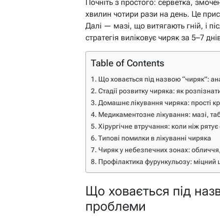
Почніть з простого: серветка, змоч
хвилин чотири рази на день. Це при
Далі — мазі, що витягають гній, і пі
стратегія виліковує чиряк за 5–7 дн
Table of Contents
Що ховається під назвою “чиряк”: а
Стадії розвитку чиряка: як розпізнати
Домашнє лікування чиряка: прості к
Медикаментозне лікування: мазі, табл
Хірургічне втручання: коли ніж рятує
Типові помилки в лікуванні чиряка
Чиряк у небезпечних зонах: обличчя,
Профілактика фурункульозу: міцний 
Що ховається під назв
проблеми