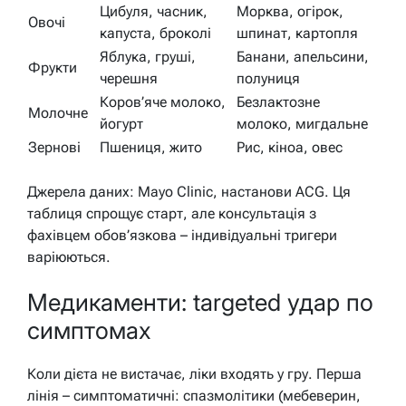
Цибуля, часник,
Морква, огірок,
Овочі
капуста, броколі
шпинат, картопля
Яблука, груші,
Банани, апельсини,
Фрукти
черешня
полуниця
Коров’яче молоко,
Безлактозне
Молочне
йогурт
молоко, мигдальне
Зернові
Пшениця, жито
Рис, кіноа, овес
Джерела даних: Mayo Clinic, настанови ACG. Ця
таблиця спрощує старт, але консультація з
фахівцем обов’язкова – індивідуальні тригери
варіюються.
Медикаменти: targeted удар по
симптомах
Коли дієта не вистачає, ліки входять у гру. Перша
лінія – симптоматичні: спазмолітики (мебеверин,