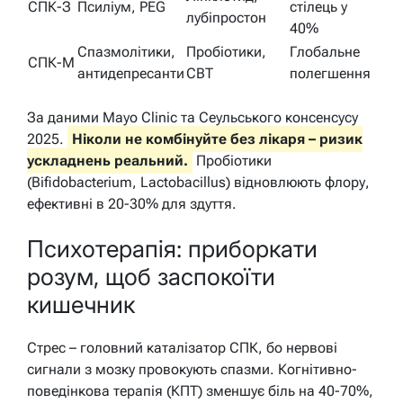
СПК-З
Псиліум, PEG
стілець у
лубіпростон
40%
Спазмолітики,
Пробіотики,
Глобальне
СПК-М
антидепресанти
CBT
полегшення
За даними Mayo Clinic та Сеульського консенсусу
2025.
Ніколи не комбінуйте без лікаря – ризик
ускладнень реальний.
Пробіотики
(Bifidobacterium, Lactobacillus) відновлюють флору,
ефективні в 20-30% для здуття.
Психотерапія: приборкати
розум, щоб заспокоїти
кишечник
Стрес – головний каталізатор СПК, бо нервові
сигнали з мозку провокують спазми. Когнітивно-
поведінкова терапія (КПТ) зменшує біль на 40-70%,