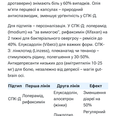
дротаверин) знімають біль у 60% випадків. Олія
м’яти перцевої в капсулах – природний
антиспазмодик, зменшує урґентність у СПК-Д.
Для підтипів – персоналізація. У СПК-Д: лоперамід
(Imodium) на “за вимогою”, рифаксимін (Xifaxan) на
2 тижні для бактеріального овергроу – ремісія до
40%. Елуксадолін (Viberzi) для важких форм. СПК-
З: лінклотид (Linzess), плеканатид чи тенанор –
стимулюють рідину, полегшення у 30-50%.
Антидепресанти низьких доз (амітриптилін 10-25
мг) для болю, незалежно від депресії – магія gut-
brain осі.
Підтип
Перша лінія
Друга лінія
Ефект
Елуксадолін,
Зменшення
Лоперамід,
СПК-Д
алосетрон
діареї на
рифаксимін
(жінки)
50%
Регулярний
Лінклотид,