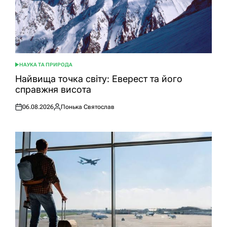
НАУКА ТА ПРИРОДА
ОПУБЛІКУВАТИ
У
Найвища точка світу: Еверест та його
справжня висота
06.08.2026
Понька Святослав
Оприлюднено
Опубліковано