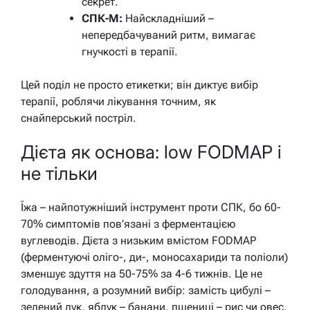
секрет.
СПК-М:
Найскладніший –
непередбачуваний ритм, вимагає
гнучкості в терапії.
Цей поділ не просто етикетки; він диктує вибір
терапії, роблячи лікування точним, як
снайперський постріл.
Дієта як основа: low FODMAP і
не тільки
Їжа – найпотужніший інструмент проти СПК, бо 60-
70% симптомів пов’язані з ферментацією
вуглеводів. Дієта з низьким вмістом FODMAP
(ферментуючі оліго-, ди-, моносахариди та поліоли)
зменшує здуття на 50-75% за 4-6 тижнів. Це не
голодування, а розумний вибір: замість цибулі –
зелений лук, яблук – банани, пшениці – рис чи овес.