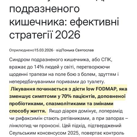
подразненого
кишечника: ефективні
стратегії 2026
Оприлюднено
15.03.2026
від
Понька Святослав
Синдром подразненого кишечника, або СПК,
вражає до 14% людей у світі, перетворюючи
щоденні трапези на поле бою з болем, здуттям і
непередбачуваними поривами до туалету.
Лікування починається з дієти low FODMAP, яка
зменшує симптоми у 70% пацієнтів, доповненої
пробіотиками, спазмолітиками та змінами
способу життя.
Якщо діарея домінує, лоперамід
чи рифаксимін стають рятівниками, а при запорах –
лінклотид чи проносні. Цей підхід, підтверджений
Сеульським консенсусом 2025, повертає контроль