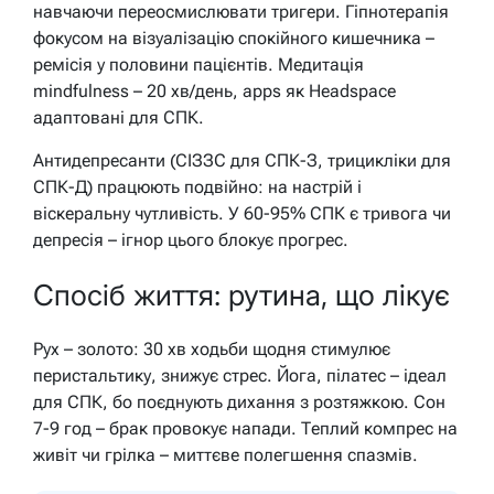
навчаючи переосмислювати тригери. Гіпнотерапія
фокусом на візуалізацію спокійного кишечника –
ремісія у половини пацієнтів. Медитація
mindfulness – 20 хв/день, apps як Headspace
адаптовані для СПК.
Антидепресанти (СІЗЗС для СПК-З, трицикліки для
СПК-Д) працюють подвійно: на настрій і
віскеральну чутливість. У 60-95% СПК є тривога чи
депресія – ігнор цього блокує прогрес.
Спосіб життя: рутина, що лікує
Рух – золото: 30 хв ходьби щодня стимулює
перистальтику, знижує стрес. Йога, пілатес – ідеал
для СПК, бо поєднують дихання з розтяжкою. Сон
7-9 год – брак провокує напади. Теплий компрес на
живіт чи грілка – миттєве полегшення спазмів.