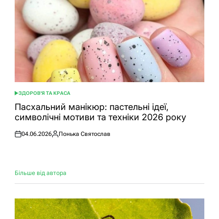
ЗДОРОВ'Я ТА КРАСА
ОПУБЛІКУВАТИ
У
Пасхальний манікюр: пастельні ідеї,
символічні мотиви та техніки 2026 року
04.06.2026
Понька Святослав
Оприлюднено
Опубліковано
Більше від автора