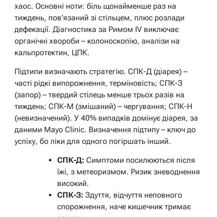
хаос. Основні ноти: біль щонайменше раз на
тиждень, пов’язаний зі стільцем, плюс розлади
дефекації. Діагностика за Римом IV виключає
органічні хвороби – колоноскопію, аналізи на
кальпротектин, ЦПК.
Підтипи визначають стратегію. СПК-Д (діарея) –
часті рідкі випорожнення, терміновість; СПК-З
(запор) – твердий стілець менше трьох разів на
тиждень; СПК-М (змішаний) – чергування; СПК-Н
(невизначений). У 40% випадків домінує діарея, за
даними Mayo Clinic. Визначення підтипу – ключ до
успіху, бо ліки для одного погіршать інший.
СПК-Д:
Симптоми посилюються після
їжі, з метеоризмом. Ризик зневоднення
високий.
СПК-З:
Здуття, відчуття неповного
спорожнення, наче кишечник тримає