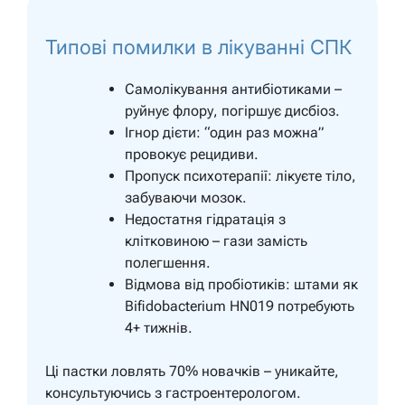
Типові помилки в лікуванні СПК
Самолікування антибіотиками –
руйнує флору, погіршує дисбіоз.
Ігнор дієти: “один раз можна”
провокує рецидиви.
Пропуск психотерапії: лікуєте тіло,
забуваючи мозок.
Недостатня гідратація з
клітковиною – гази замість
полегшення.
Відмова від пробіотиків: штами як
Bifidobacterium HN019 потребують
4+ тижнів.
Ці пастки ловлять 70% новачків – уникайте,
консультуючись з гастроентерологом.