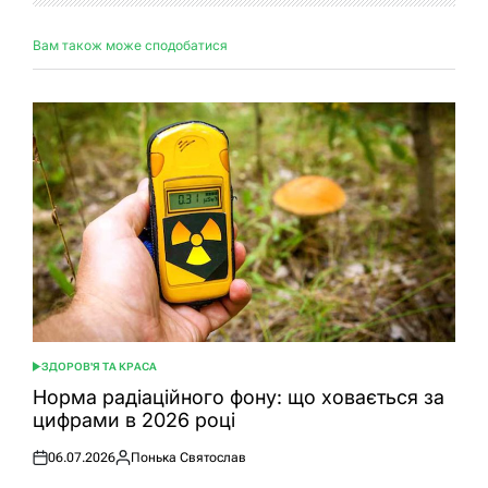
Вам також може сподобатися
ЗДОРОВ'Я ТА КРАСА
ОПУБЛІКУВАТИ
У
Норма радіаційного фону: що ховається за
цифрами в 2026 році
06.07.2026
Понька Святослав
Оприлюднено
Опубліковано