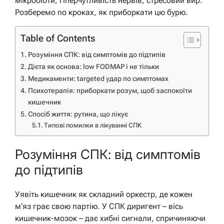
мікробіоти, гіперчутливість нервів, стресовий вир.
Розберемо по кроках, як приборкати цю бурю.
Table of Contents
Розуміння СПК: від симптомів до підтипів
Дієта як основа: low FODMAP і не тільки
Медикаменти: targeted удар по симптомах
Психотерапія: приборкати розум, щоб заспокоїти
кишечник
Спосіб життя: рутина, що лікує
Типові помилки в лікуванні СПК
Розуміння СПК: від симптомів
до підтипів
Уявіть кишечник як складний оркестр, де кожен
м’яз грає свою партію. У СПК диригент – вісь
кишечник-мозок – дає хибні сигнали, спричиняючи