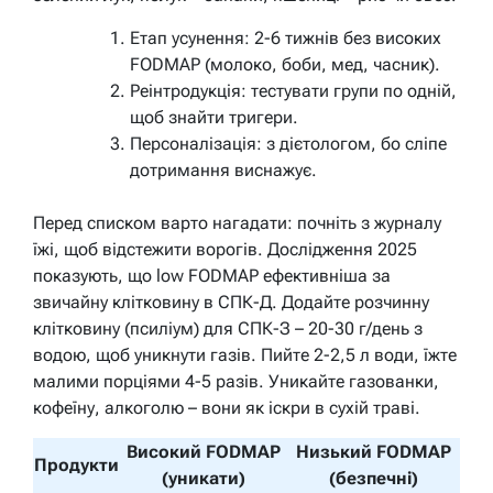
Етап усунення: 2-6 тижнів без високих
FODMAP (молоко, боби, мед, часник).
Реінтродукція: тестувати групи по одній,
щоб знайти тригери.
Персоналізація: з дієтологом, бо сліпе
дотримання виснажує.
Перед списком варто нагадати: почніть з журналу
їжі, щоб відстежити ворогів. Дослідження 2025
показують, що low FODMAP ефективніша за
звичайну клітковину в СПК-Д. Додайте розчинну
клітковину (псиліум) для СПК-З – 20-30 г/день з
водою, щоб уникнути газів. Пийте 2-2,5 л води, їжте
малими порціями 4-5 разів. Уникайте газованки,
кофеїну, алкоголю – вони як іскри в сухій траві.
Високий FODMAP
Низький FODMAP
Продукти
(уникати)
(безпечні)