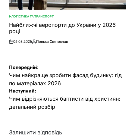
ЛОГІСТИКА ТА ТРАНСПОРТ
ОПУБЛІКУВАТИ
У
Найближчі аеропорти до України у 2026
році
05.08.2026
Понька Святослав
Оприлюднено
Опубліковано
Навігація
Попередній:
записів
Чим найкраще зробити фасад будинку: гід
по матеріалах 2026
Наступний:
Чим відрізняються баптисти від християн:
детальний розбір
Залишити відповідь