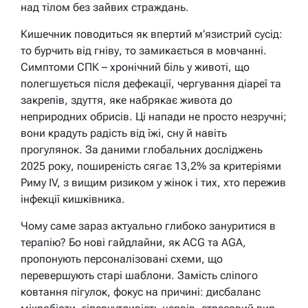
над тілом без зайвих страждань.
Кишечник поводиться як впертий м’язистрий сусід:
то бурчить від гніву, то замикається в мовчанні.
Симптоми СПК – хронічний біль у животі, що
полегшується після дефекації, чергування діареї та
закрепів, здуття, яке набрякає живота до
неприродних обрисів. Ці напади не просто незручні;
вони крадуть радість від їжі, сну й навіть
прогулянок. За даними глобальних досліджень
2025 року, поширеність сягає 13,2% за критеріями
Риму IV, з вищим ризиком у жінок і тих, хто пережив
інфекції кишківника.
Чому саме зараз актуально глибоко зануритися в
терапію? Бо нові гайдлайни, як ACG та AGA,
пропонують персоналізовані схеми, що
перевершують старі шаблони. Замість сліпого
ковтання пігулок, фокус на причині: дисбаланс