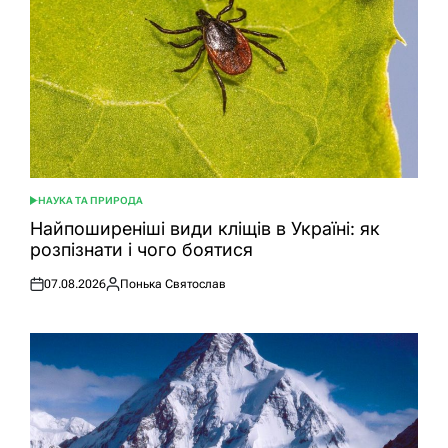
НАУКА ТА ПРИРОДА
ОПУБЛІКУВАТИ
У
Найпоширеніші види кліщів в Україні: як
розпізнати і чого боятися
07.08.2026
Понька Святослав
Оприлюднено
Опубліковано