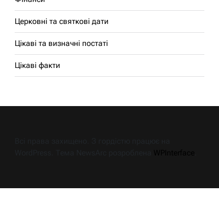
Церковні та святкові дати
Цікаві та визначні постаті
Цікаві факти
Всі права захищено. З гордістю працює на
WordPress. Тема NewsArc розроблена
WPInterface
.