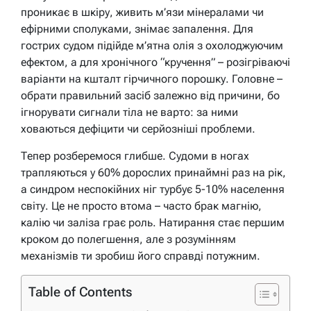
проникає в шкіру, живить м’язи мінералами чи
ефірними сполуками, знімає запалення. Для
гострих судом підійде м’ятна олія з охолоджуючим
ефектом, а для хронічного “кручення” – розігріваючі
варіанти на кшталт гірчичного порошку. Головне –
обрати правильний засіб залежно від причини, бо
ігнорувати сигнали тіла не варто: за ними
ховаються дефіцити чи серйозніші проблеми.
Тепер розберемося глибше. Судоми в ногах
трапляються у 60% дорослих принаймні раз на рік,
а синдром неспокійних ніг турбує 5-10% населення
світу. Це не просто втома – часто брак магнію,
калію чи заліза грає роль. Натирання стає першим
кроком до полегшення, але з розумінням
механізмів ти зробиш його справді потужним.
Table of Contents