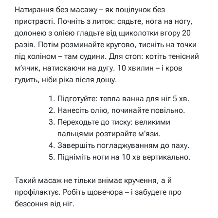
Натирання без масажу – як поцілунок без
пристрасті. Почніть з литок: сядьте, нога на ногу,
долонею з олією гладьте від щиколотки вгору 20
разів. Потім розминайте кругово, тисніть на точки
під коліном – там судини. Для стоп: котіть тенісний
м’ячик, натискаючи на дугу. 10 хвилин – і кров
гудить, ніби ріка після дощу.
Підготуйте: тепла ванна для ніг 5 хв.
Нанесіть олію, починайте повільно.
Переходьте до тиску: великими
пальцями розтирайте м’язи.
Завершіть погладжуванням до паху.
Підніміть ноги на 10 хв вертикально.
Такий масаж не тільки знімає кручення, а й
профілактує. Робіть щовечора – і забудете про
безсоння від ніг.