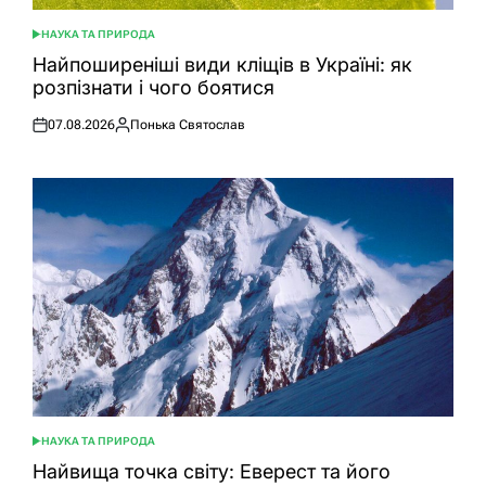
НАУКА ТА ПРИРОДА
ОПУБЛІКУВАТИ
У
Найпоширеніші види кліщів в Україні: як
розпізнати і чого боятися
07.08.2026
Понька Святослав
Оприлюднено
Опубліковано
НАУКА ТА ПРИРОДА
ОПУБЛІКУВАТИ
У
Найвища точка світу: Еверест та його