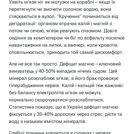
Уявіть м’язи ніг як мотузки на кораблі – якщо їх
перетягнути чи змочити солоною водою, вони
стискаються в вузол. “Кручення” починається від
дегідратації: організм втрачає калій і магній з
потом чи сечою, м’язи реагують спазмом. Довге
сидіння за комп’ютером чи біг по асфальту посилює
навантаження на литки, а ввечері, коли кровотік
сповільнюється, приходить той самий дискомфорт.
Але не все так просто. Дефіцит магнію – ключовий
винуватець у 40-50% випадків нічних судом. Цей
мінерал розслаблює м’язи, а його брак провокує
гіперзбудження нервів. Калій і кальцій теж важливі:
без балансу електролітів м’язи не можуть
нормально скорочуватися-розслаблятися.
Статистика показує, що в Україні дефіцит магнію
фіксується у 30-40% дорослих через стрес, дієти та
воду з низьким вмістом мінералів.
Глибші причини ховаються в судинах і нервах.