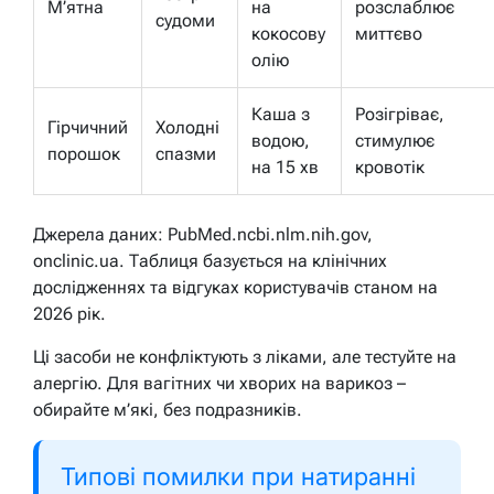
М’ятна
на
розслаблює
судоми
кокосову
миттєво
олію
Каша з
Розігріває,
Гірчичний
Холодні
водою,
стимулює
порошок
спазми
на 15 хв
кровотік
Джерела даних: PubMed.ncbi.nlm.nih.gov,
onclinic.ua. Таблиця базується на клінічних
дослідженнях та відгуках користувачів станом на
2026 рік.
Ці засоби не конфліктують з ліками, але тестуйте на
алергію. Для вагітних чи хворих на варикоз –
обирайте м’які, без подразників.
Типові помилки при натиранні