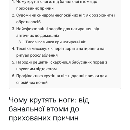
Чому крутять ноги: від банальної втоми до
прихованих причин
Судоми чи синдром неспокійних ніг: як розрізнити і
обрати засіб
Найефективніші засоби для натирання: від
аптечних до домашніх
Типові помилки при натиранні ніг
Техніка масажу: як перетворити натирання на
ритуал розслаблення
Народні рецепти: скарбниця бабусиних порад з
науковим підтекстом
Профілактика крутіння ніг: щоденні звички для
спокійних ночей
Чому крутять ноги: від
банальної втоми до
прихованих причин