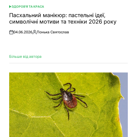
ЗДОРОВ'Я ТА КРАСА
ОПУБЛІКУВАТИ
У
Пасхальний манікюр: пастельні ідеї,
символічні мотиви та техніки 2026 року
04.06.2026
Понька Святослав
Оприлюднено
Опубліковано
Більше від автора