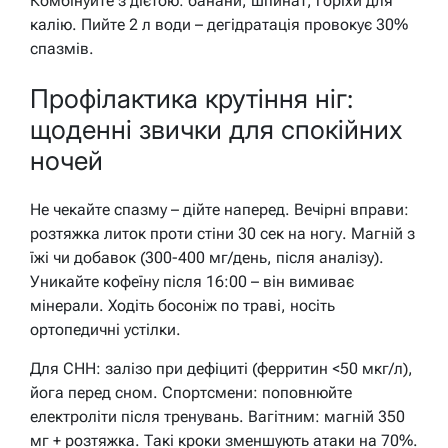
Комбінуйте з дієтою: банани, шпинат, горіхи для
калію. Пийте 2 л води – дегідратація провокує 30%
спазмів.
Профілактика крутіння ніг:
щоденні звички для спокійних
ночей
Не чекайте спазму – дійте наперед. Вечірні вправи:
розтяжка литок проти стіни 30 сек на ногу. Магній з
їжі чи добавок (300-400 мг/день, після аналізу).
Уникайте кофеїну після 16:00 – він вимиває
мінерали. Ходіть босоніж по траві, носіть
ортопедичні устілки.
Для СНН: залізо при дефіциті (ферритин <50 мкг/л),
йога перед сном. Спортсмени: поповнюйте
електроліти після тренувань. Вагітним: магній 350
мг + розтяжка. Такі кроки зменшують атаки на 70%.