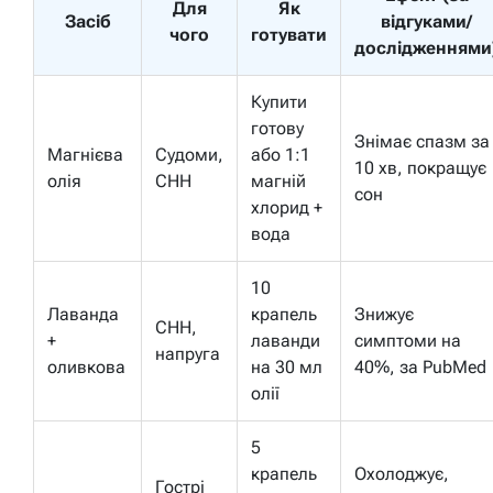
Для
Як
Засіб
відгуками/
чого
готувати
дослідженнями
Купити
готову
Знімає спазм за
Магнієва
Судоми,
або 1:1
10 хв, покращує
олія
СНН
магній
сон
хлорид +
вода
10
Лаванда
крапель
Знижує
СНН,
+
лаванди
симптоми на
напруга
оливкова
на 30 мл
40%, за PubMed
олії
5
крапель
Охолоджує,
Гострі