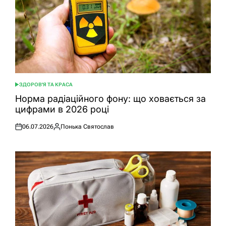
ЗДОРОВ'Я ТА КРАСА
ОПУБЛІКУВАТИ
У
Норма радіаційного фону: що ховається за
цифрами в 2026 році
06.07.2026
Понька Святослав
Оприлюднено
Опубліковано