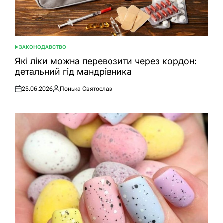
ЗАКОНОДАВСТВО
ОПУБЛІКУВАТИ
У
Які ліки можна перевозити через кордон:
детальний гід мандрівника
25.06.2026
Понька Святослав
Оприлюднено
Опубліковано