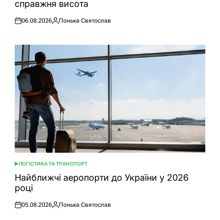
справжня висота
06.08.2026
Понька Святослав
Оприлюднено
Опубліковано
ЛОГІСТИКА ТА ТРАНСПОРТ
ОПУБЛІКУВАТИ
У
Найближчі аеропорти до України у 2026
році
05.08.2026
Понька Святослав
Оприлюднено
Опубліковано