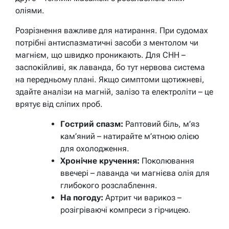
оліями.
Розрізнення важливе для натирання. При судомах
потрібні антиспазматичні засоби з ментолом чи
магнієм, що швидко проникають. Для СНН –
заспокійливі, як лаванда, бо тут нервова система
на передньому плані. Якщо симптоми щотижневі,
здайте аналізи на магній, залізо та електроліти – це
врятує від сліпих проб.
Гострий спазм:
Раптовий біль, м’яз
кам’яний – натирайте м’ятною олією
для охолодження.
Хронічне кручення:
Поколювання
ввечері – лаванда чи магнієва олія для
глибокого розслаблення.
На погоду:
Артрит чи варикоз –
розігріваючі компреси з гірчицею.