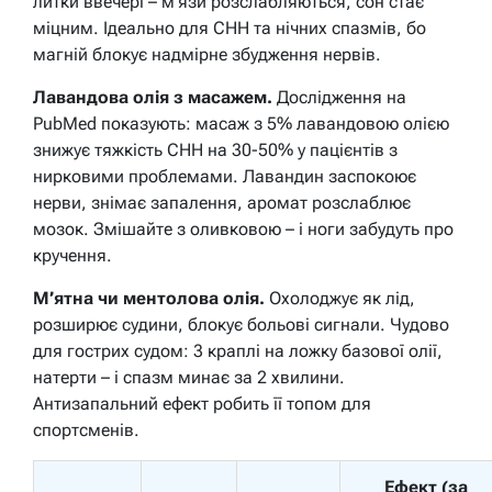
литки ввечері – м’язи розслабляються, сон стає
міцним. Ідеально для СНН та нічних спазмів, бо
магній блокує надмірне збудження нервів.
Лавандова олія з масажем.
Дослідження на
PubMed показують: масаж з 5% лавандовою олією
знижує тяжкість СНН на 30-50% у пацієнтів з
нирковими проблемами. Лавандин заспокоює
нерви, знімає запалення, аромат розслаблює
мозок. Змішайте з оливковою – і ноги забудуть про
кручення.
М’ятна чи ментолова олія.
Охолоджує як лід,
розширює судини, блокує больові сигнали. Чудово
для гострих судом: 3 краплі на ложку базової олії,
натерти – і спазм минає за 2 хвилини.
Антизапальний ефект робить її топом для
спортсменів.
Ефект (за