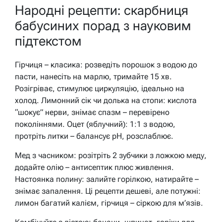
Народні рецепти: скарбниця
бабусиних порад з науковим
підтекстом
Гірчиця – класика: розведіть порошок з водою до
пасти, нанесіть на марлю, тримайте 15 хв.
Розігріває, стимулює циркуляцію, ідеально на
холод. Лимонний сік чи долька на стопи: кислота
“шокує” нерви, знімає спазм – перевірено
поколіннями. Оцет (яблучний): 1:1 з водою,
протріть литки – балансує pH, розслаблює.
Мед з часником: розітріть 2 зубчики з ложкою меду,
додайте олію – антисептик плюс живлення.
Настоянка полину: залийте горілкою, натирайте –
знімає запалення. Ці рецепти дешеві, але потужні:
лимон багатий калієм, гірчиця – сіркою для м’язів.