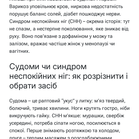
Варикоз уповільнює кров, ниркова недостатність
порушує баланс солей, діабет пошкоджує нерви.
Синдром неспокійних ніг (СНН) – окрема історія: тут
не спазм, а нестерпне поколювання, яке зникає від
руху. Воно пов’язане з дофаміном у мозку та
залізом, вражає частіше жінок у менопаузі чи
вагітних.
Судоми чи синдром
неспокійних ніг: як розрізнити і
обрати засіб
Судома – це раптовий “укус” у литку: м’яз твердий,
болючий, триває хвилини. Ноги крутять гостро, ніби
викручують гайку. СНН м’якше: мурашки, свербіж
усередині, потреба сіпати ногою, посилюється в
спокої. Перше знімають розтяжкою та холодом,
друге – теплим масажем з розслаблюючими