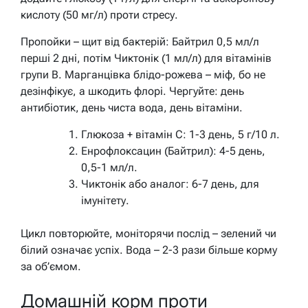
кислоту (50 мг/л) проти стресу.
Пропойки – щит від бактерій: Байтрил 0,5 мл/л
перші 2 дні, потім Чиктонік (1 мл/л) для вітамінів
групи B.
Марганцівка блідо-рожева – міф, бо не
дезінфікує, а шкодить флорі.
Чергуйте: день
антибіотик, день чиста вода, день вітаміни.
Глюкоза + вітамін C: 1-3 день, 5 г/10 л.
Енрофлоксацин (Байтрил): 4-5 день,
0,5-1 мл/л.
Чиктонік або аналог: 6-7 день, для
імунітету.
Цикл повторюйте, моніторячи послід – зелений чи
білий означає успіх. Вода – 2-3 рази більше корму
за об’ємом.
Домашній корм проти