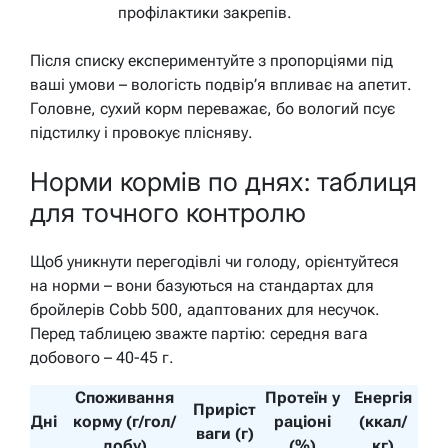
профілактики закрепів.
Після списку експериментуйте з пропорціями під
ваші умови – вологість подвір’я впливає на апетит.
Головне, сухий корм переважає, бо вологий псує
підстилку і провокує плісняву.
Норми кормів по днях: таблиця
для точного контролю
Щоб уникнути перегодівлі чи голоду, орієнтуйтеся
на норми – вони базуються на стандартах для
бройлерів Cobb 500, адаптованих для несучок.
Перед таблицею зважте партію: середня вага
добового – 40-45 г.
Споживання
Протеїн у
Енергія
Приріст
Дні
корму (г/гол/
раціоні
(ккал/
ваги (г)
добу)
(%)
кг)