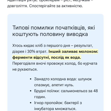
довголіття. Спостерігайте за активністю.
Типові помилки початківців, які
коштують половину виводка
Хтось кидає хліб з першого дня – результат,
діарея і 30% втрат.
Інший заливає молоком:
ферменти відсутні, послід як вода.
Перегодівля вночі провокує холод, бо курчата
не рухаються.
Занадто холодна вода: шлунок
спазмує, апетит нуль.
Брудні поїлки: сальмонельоз за 48
годин.
Ігнор пропойок: бактерії з
інкубатора множаться.