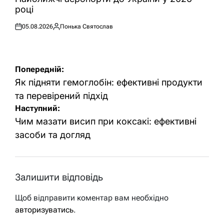
році
05.08.2026
Понька Святослав
Оприлюднено
Опубліковано
Навігація
Попередній:
записів
Як підняти гемоглобін: ефективні продукти
та перевірений підхід
Наступний:
Чим мазати висип при коксакі: ефективні
засоби та догляд
Залишити відповідь
Щоб відправити коментар вам необхідно
авторизуватись
.