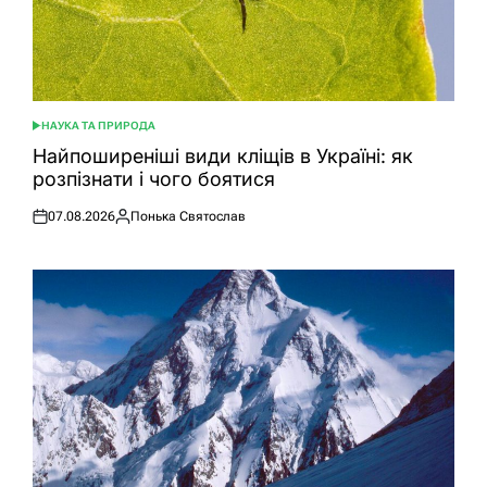
НАУКА ТА ПРИРОДА
ОПУБЛІКУВАТИ
У
Найпоширеніші види кліщів в Україні: як
розпізнати і чого боятися
07.08.2026
Понька Святослав
Оприлюднено
Опубліковано