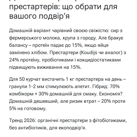
престартерів: що обрати для
вашого подвір’я
Домашній варіант чарівний своєю свіжістю: сир з
фермерського молока, крупа з городу. Але бракує
балансу – протеїн падає до 15%, якщо яйця
замінено хлібом. Престартери (Koudijs чи аналог) з
24% протеїну, пробіотиками і кокцидіостатиками
підвищують виживання на 15%.
Для 50 курчат вистачить 1 кг престартера на день –
гранули 1-2 мм стимулюють апетит. Гібрид: 70%
комбікорм + 30% домашній для смаку. Економія?
Домашній дешевший, але ризик втрат – 20% проти
5% на готовому.
Тренд 2026: органічні престартери з фітобіотиками,
без антибіотиків, для екоподвір’я.