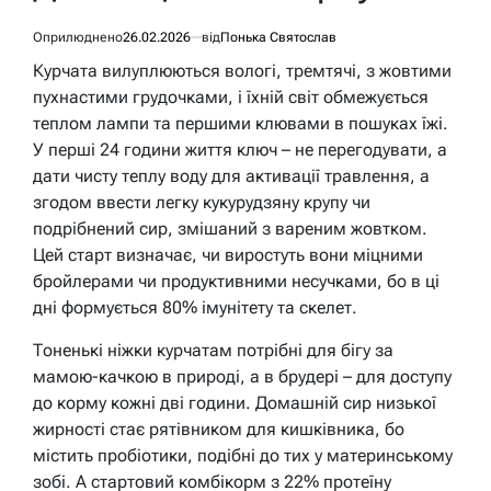
Оприлюднено
26.02.2026
від
Понька Святослав
Курчата вилуплюються вологі, тремтячі, з жовтими
пухнастими грудочками, і їхній світ обмежується
теплом лампи та першими клювами в пошуках їжі.
У перші 24 години життя ключ – не перегодувати, а
дати чисту теплу воду для активації травлення, а
згодом ввести легку кукурудзяну крупу чи
подрібнений сир, змішаний з вареним жовтком.
Цей старт визначає, чи виростуть вони міцними
бройлерами чи продуктивними несучками, бо в ці
дні формується 80% імунітету та скелет.
Тоненькі ніжки курчатам потрібні для бігу за
мамою-качкою в природі, а в брудері – для доступу
до корму кожні дві години. Домашній сир низької
жирності стає рятівником для кишківника, бо
містить пробіотики, подібні до тих у материнському
зобі. А стартовий комбікорм з 22% протеїну