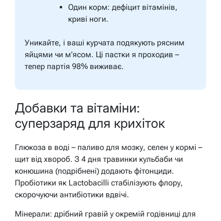
Один корм: дефіцит вітамінів,
криві ноги.
Уникайте, і ваші курчата подякують рясним
яйцями чи м’ясом. Ці пастки я проходив –
тепер партія 98% виживає.
Добавки та вітаміни:
суперзаряд для крихіток
Глюкоза в воді – паливо для мозку, селен у кормі –
щит від хвороб. З 4 дня травинки кульбаби чи
конюшина (подрібнені) додають фітонциди.
Пробіотики як Lactobacilli стабілізують флору,
скорочуючи антибіотики вдвічі.
Мінерали: дрібний гравій у окремій годівниці для