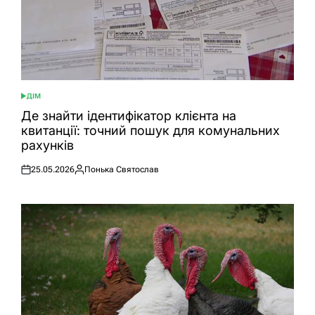
ДІМ
ОПУБЛІКУВАТИ
У
Де знайти ідентифікатор клієнта на
квитанції: точний пошук для комунальних
рахунків
25.05.2026
Понька Святослав
Оприлюднено
Опубліковано