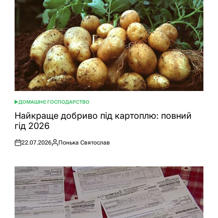
ДОМАШНЄ ГОСПОДАРСТВО
ОПУБЛІКУВАТИ
У
Найкраще добриво під картоплю: повний
гід 2026
22.07.2026
Понька Святослав
Оприлюднено
Опубліковано