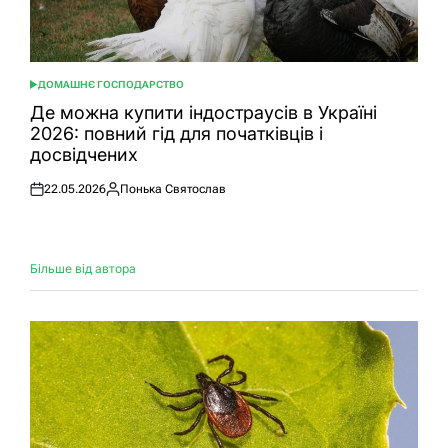
ДОМАШНЄ ГОСПОДАРСТВО
ОПУБЛІКУВАТИ
У
Де можна купити індостраусів в Україні
2026: повний гід для початківців і
досвідчених
22.05.2026
Понька Святослав
Оприлюднено
Опубліковано
Більше від автора