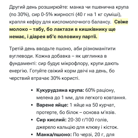
Другий день розширюйте: манка чи пшенична крупа
(по 30%), сир 0-5% жирності (40 г на 1 кг суміші),
крапля кефіру для кисломолочного балансу.
Свіже
молоко – табу, бо лактази в кишківнику ще
немає, і діарея вб’є половину партії.
Третій день вводьте пшоно, аби різноманітити
вуглеводи. Кожна добавка – як цеглинка в
фундаменті: сир будує мікрофлору, крупи дають
енергію. Готуйте свіжий корм двічі на день, бо
черствий втрачає 30% користі.
Кукурудзяна крупа:
60% раціону,
мелена до 1 мм, для легкого ковтання.
Варене яйце:
1 яйце на 50 курчат,
протерте, бо білок – основа м’язів.
Сир кислий:
20-30 г/100 голів,
джерело кальцію для клюву і кісток.
Манка/пшоно:
По черзі, 20 г, для