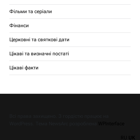
Фільми та серіали
Фінанси
Церковні та святкові дати
Цікаві та визначні постаті
Цікаві факти
Всі права захищено. З гордістю працює на
WordPress. Тема NewsArc розроблена
WPInterface
.
RU
UK