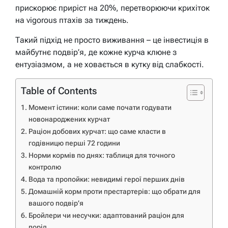
прискорює приріст на 20%, перетворюючи крихіток
на vigorous птахів за тиждень.
Такий підхід не просто виживання – це інвестиція в
майбутнє подвір’я, де кожне курча клюне з
ентузіазмом, а не ховається в кутку від слабкості.
Table of Contents
Момент істини: коли саме почати годувати
новонароджених курчат
Раціон добових курчат: що саме класти в
годівницю перші 72 години
Норми кормів по днях: таблиця для точного
контролю
Вода та пропойки: невидимі герої перших днів
Домашній корм проти престартерів: що обрати для
вашого подвір’я
Бройлери чи несучки: адаптований раціон для
порід