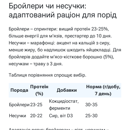
Бройлери чи несучки:
адаптований раціон для порід
Бройлери – спринтери: вищий протеїн 23-25%,
більше енергії для м’язів, престартер до 10 дня.
Несучки – марафонці: акцент на кальцій з сиру,
менше жиру, бо надлишок шкодить яйцекладці. Для
бройлерів додайте м’ясо-кісткове борошно (5%),
несучкам – траву з 3 дня.
Таблиця порівняння спрощує вибір.
Протеїн
Норма (г/добу,
Порода
Добавки
(%)
7 день)
Кокцидіостат,
Бройлери
23-25
30-35
ферменти
Несучки
20-22
Сир, віт D3
25-30
Адаптація рятує: бройлерам – ріст, несучкам –