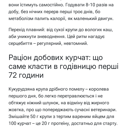
вони їстимуть самостійно. Годувати 8-10 разів на
добу, без нічних перерв перші троє днів, бо
метаболізм палить калорії, як маленький двигун.
Перехід плавний: від сухої крупи до вологих каш,
аби уникнути зневоднення. Цей ритм нагадує
серцебиття – регулярний, невтомний.
Раціон добових курчат: що
саме класти в годівницю перші
72 години
Кукурудзяна крупа дрібного помелу – королева
першого дня, бо легко перетравлюється і не
обтяжує ніжний шлунок, на відміну від жирного
жовтка, про що попереджають сучасні ветеринари.
Змішайте 50 г крупи з тертим вареним яйцем для
100 курчат – це 20 г протеїну, достатньо для старту.