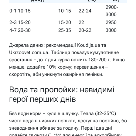
2900-
0-1
10-15
10-15
22-24
3000
2-3
15-20
15-20
22
2950
4-7
20-30
25-35
20-22
3000
Джерела даних: рекомендації Koudijs.ua та
Ukrzoovet.com.ua. Таблиця показує кумулятивне
зростання – до 7 дня курча важить 180-200 г. Якщо
менше, додайте 10% корму; перевищення –
скоротіть, аби уникнути ожиріння печінки.
Вода та пропойки: невидимі
герої перших днів
Без води корм – куля в шлунку. Тепла (32-35°C)
чиста вода в низьких поїлках, доступна постійно, бо
зневоднення вбиває за годину. Перші два дні
додайте глюкозу (1 г/л) для енергії та аскорбінову