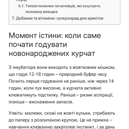
Типові помилки початківців, які коштують
половину виводка
Добавки та вітаміни: суперзаряд для крихіток
Момент істини: коли саме
почати годувати
новонароджених курчат
З інкубатора вони виходять з жовтковим мішком,
що годує 12-18 годин – природний буфер часу.
Почніть перше годування не раніше, ніж через 14
годин, коли пух висохне, а курчата активно
клюватимуть підстилку. Раніше – ризик аспірації,
пізніше – виснаження запасів.
Уявіть: малюки, схожі на жовті кульки, стрибають
до паперу з розсипаною крупою. Це не примха –
навчання клюванню закріплює інстинкт, і за день