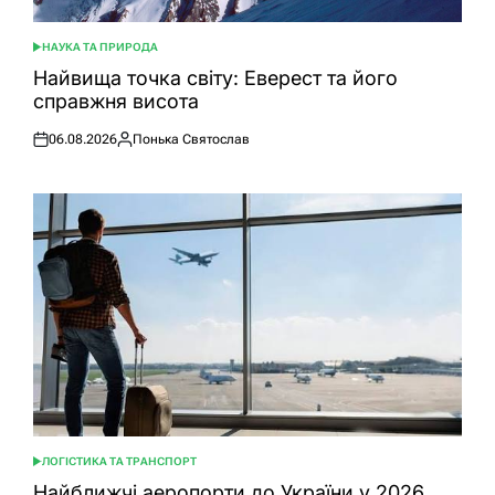
НАУКА ТА ПРИРОДА
ОПУБЛІКУВАТИ
У
Найвища точка світу: Еверест та його
справжня висота
06.08.2026
Понька Святослав
Оприлюднено
Опубліковано
ЛОГІСТИКА ТА ТРАНСПОРТ
ОПУБЛІКУВАТИ
У
Найближчі аеропорти до України у 2026