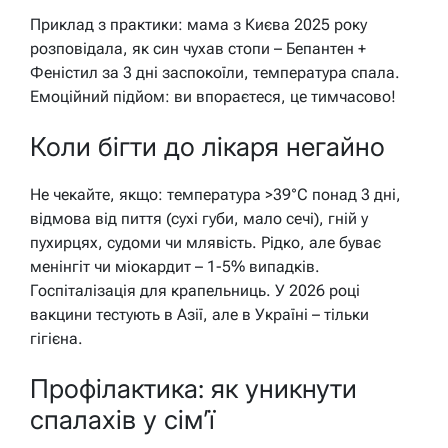
Приклад з практики: мама з Києва 2025 року
розповідала, як син чухав стопи – Бепантен +
Феністил за 3 дні заспокоїли, температура спала.
Емоційний підйом: ви впораєтеся, це тимчасово!
Коли бігти до лікаря негайно
Не чекайте, якщо: температура >39°C понад 3 дні,
відмова від пиття (сухі губи, мало сечі), гній у
пухирцях, судоми чи млявість. Рідко, але буває
менінгіт чи міокардит – 1-5% випадків.
Госпіталізація для крапельниць. У 2026 році
вакцини тестують в Азії, але в Україні – тільки
гігієна.
Профілактика: як уникнути
спалахів у сім’ї