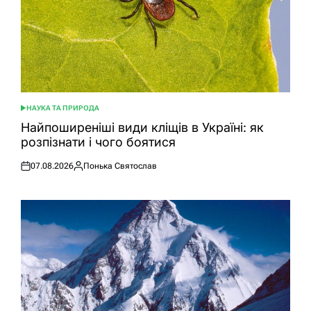
НАУКА ТА ПРИРОДА
ОПУБЛІКУВАТИ
У
Найпоширеніші види кліщів в Україні: як
розпізнати і чого боятися
07.08.2026
Понька Святослав
Оприлюднено
Опубліковано