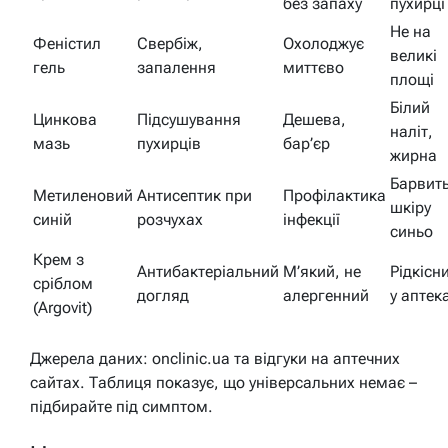
без запаху
пухирці
Не на
Феністил
Свербіж,
Охолоджує
великі
гель
запалення
миттєво
площі
Білий
Цинкова
Підсушування
Дешева,
наліт,
мазь
пухирців
бар’єр
жирна
Барвит
Метиленовий
Антисептик при
Профілактика
шкіру
синій
розчухах
інфекції
синьо
Крем з
Антибактеріальний
М’який, не
Рідкісн
сріблом
догляд
алергенний
у аптек
(Argovit)
Джерела даних: onclinic.ua та відгуки на аптечних
сайтах. Таблиця показує, що універсальних немає –
підбирайте під симптом.