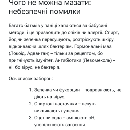
Чого не можна мазати:
небезпечні помилки
Багато батьків у паніці хапаються за бабусині
методи, і це призводить до опіків чи алергії. Спирт,
йод чи зеленка пересушують, розтріскують шкіру,
відкриваючи шлях бактеріям. Гормональні мазі
(Локоїд, Адвантан) – тільки за рецептом, бо
пригнічують імунітет. Антибіотики (Левомеколь) –
ні, бо вірус, не бактерія.
Ось список заборон:
Зеленка чи фукорцин – подразнюють, не
діють на вірус.
Спиртові настоянки – печуть,
викликають лущення.
Оцет чи сода – змінюють pH,
уповільнюють загоєння.