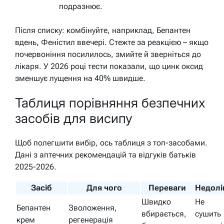
подразнює.
Після списку: комбінуйте, наприклад, Бепантен
вдень, Феністил ввечері. Стежте за реакцією – якщо
почервоніння посилилось, змийте й зверніться до
лікаря. У 2026 році тести показали, що цинк оксид
зменшує лущення на 40% швидше.
Таблиця порівняння безпечних
засобів для висипу
Щоб полегшити вибір, ось таблиця з топ-засобами.
Дані з аптечних рекомендацій та відгуків батьків
2025-2026.
Засіб
Для чого
Переваги
Недолі
Швидко
Не
Бепантен
Зволоження,
вбирається,
сушить
крем
регенерація