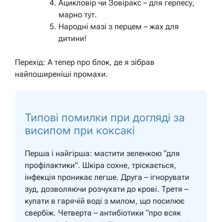
Ацикловір чи Зовіракс – для герпесу,
марно тут.
Народні мазі з перцем – жах для
дитини!
Перехід: А тепер про блок, де я зібрав
найпоширеніші промахи.
Типові помилки при догляді за
висипом при коксакі
Перша і найгірша: мастити зеленкою “для
профілактики”. Шкіра сохне, тріскається,
інфекція проникає легше. Друга – ігнорувати
зуд, дозволяючи розчухати до крові. Третя –
купати в гарячій воді з милом, що посилює
свербіж. Четверта – антибіотики “про всяк