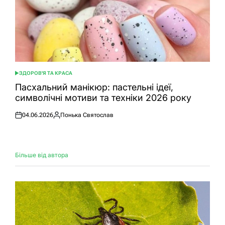
ЗДОРОВ'Я ТА КРАСА
ОПУБЛІКУВАТИ
У
Пасхальний манікюр: пастельні ідеї,
символічні мотиви та техніки 2026 року
04.06.2026
Понька Святослав
Оприлюднено
Опубліковано
Більше від автора