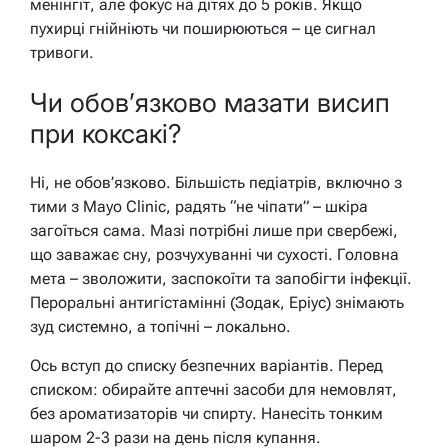
менінгіт, але фокус на дітях до 5 років. Якщо
пухирці гнійніють чи поширюються – це сигнал
тривоги.
Чи обов’язково мазати висип
при коксакі?
Ні, не обов’язково. Більшість педіатрів, включно з
тими з Mayo Clinic, радять “не чіпати” – шкіра
загоїться сама. Мазі потрібні лише при свербежі,
що заважає сну, розчухуванні чи сухості. Головна
мета – зволожити, заспокоїти та запобігти інфекції.
Пероральні антигістамінні (Зодак, Еріус) знімають
зуд системно, а топічні – локально.
Ось вступ до списку безпечних варіантів. Перед
списком: обирайте аптечні засоби для немовлят,
без ароматизаторів чи спирту. Нанесіть тонким
шаром 2-3 рази на день після купання.