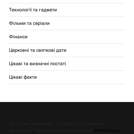
Технології та гаджети
Фільми та серіали
Фінанси
Церковні та святкові дати
Цікаві та визначні постаті
Цікаві факти
Всі права захищено. З гордістю працює на
WordPress. Тема NewsArc розроблена
WPInterface
.