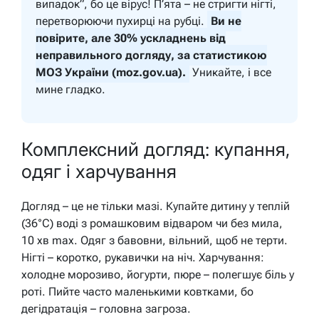
випадок”, бо це вірус! П’ята – не стригти нігті,
перетворюючи пухирці на рубці.
Ви не
повірите, але 30% ускладнень від
неправильного догляду, за статистикою
МОЗ України (moz.gov.ua).
Уникайте, і все
мине гладко.
Комплексний догляд: купання,
одяг і харчування
Догляд – це не тільки мазі. Купайте дитину у теплій
(36°C) воді з ромашковим відваром чи без мила,
10 хв max. Одяг з бавовни, вільний, щоб не терти.
Нігті – коротко, рукавички на ніч. Харчування:
холодне морозиво, йогурти, пюре – полегшує біль у
роті. Пийте часто маленькими ковтками, бо
дегідратація – головна загроза.