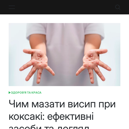
Перейти
до
вмісту
ЗДОРОВ'Я ТА КРАСА
ОПУБЛІКУВАТИ
У
Чим мазати висип при
коксакі: ефективні
засоби та догляд