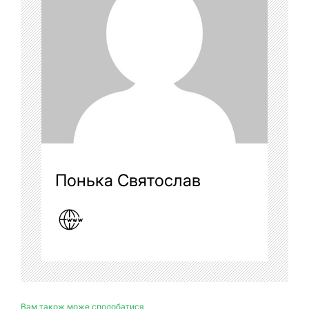
Понька Святослав
Вам також може сподобатися