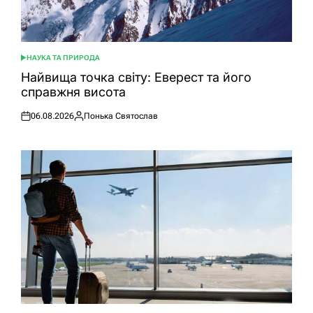
НАУКА ТА ПРИРОДА
ОПУБЛІКУВАТИ
У
Найвища точка світу: Еверест та його
справжня висота
06.08.2026
Понька Святослав
Оприлюднено
Опубліковано