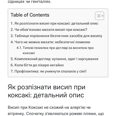
сідницях чи геніталіях.
Table of Contents
Як розпізнати висип при коксакі: детальний опис
Чи обов’язково мазати висип при коксакі?
Таблиця порівняння безпечних засобів для висипу
Чого не можна мазати: небезпечні помилки
Типові помилки при догляді за висипом при
коксакі
Комплексний догляд: купання, одяг і харчування
Коли бігти до лікаря негайно
Профілактика: як уникнути спалахів у сім’ї
Як розпізнати висип при
коксакі: детальний опис
Висип при Коксакі не схожий на алергію чи
вітрянку. Спочатку з’являються рожеві плями, що