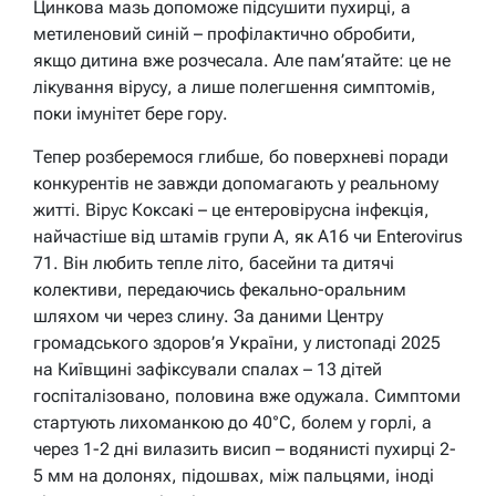
Цинкова мазь допоможе підсушити пухирці, а
метиленовий синій – профілактично обробити,
якщо дитина вже розчесала. Але пам’ятайте: це не
лікування вірусу, а лише полегшення симптомів,
поки імунітет бере гору.
Тепер розберемося глибше, бо поверхневі поради
конкурентів не завжди допомагають у реальному
житті. Вірус Коксакі – це ентеровірусна інфекція,
найчастіше від штамів групи А, як A16 чи Enterovirus
71. Він любить тепле літо, басейни та дитячі
колективи, передаючись фекально-оральним
шляхом чи через слину. За даними Центру
громадського здоров’я України, у листопаді 2025
на Київщині зафіксували спалах – 13 дітей
госпіталізовано, половина вже одужала. Симптоми
стартують лихоманкою до 40°C, болем у горлі, а
через 1-2 дні вилазить висип – водянисті пухирці 2-
5 мм на долонях, підошвах, між пальцями, іноді