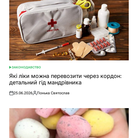
ЗАКОНОДАВСТВО
ОПУБЛІКУВАТИ
У
Які ліки можна перевозити через кордон:
детальний гід мандрівника
25.06.2026
Понька Святослав
Оприлюднено
Опубліковано