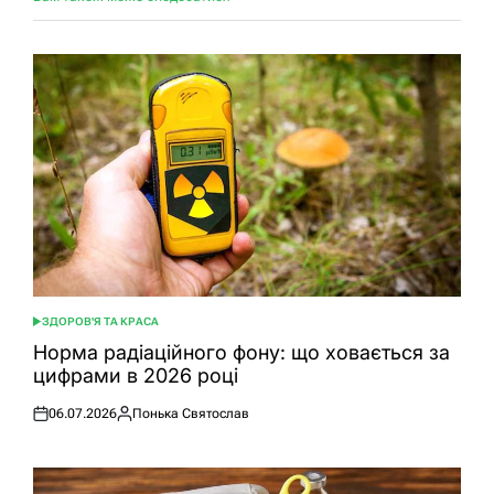
ЗДОРОВ'Я ТА КРАСА
ОПУБЛІКУВАТИ
У
Норма радіаційного фону: що ховається за
цифрами в 2026 році
06.07.2026
Понька Святослав
Оприлюднено
Опубліковано