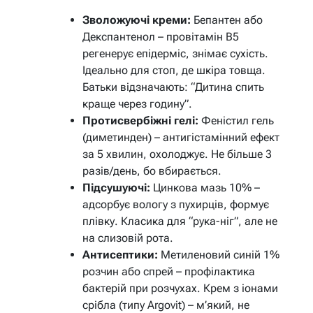
Зволожуючі креми:
Бепантен або
Декспантенол – провітамін B5
регенерує епідерміс, знімає сухість.
Ідеально для стоп, де шкіра товща.
Батьки відзначають: “Дитина спить
краще через годину”.
Протисвербіжні гелі:
Феністил гель
(диметинден) – антигістамінний ефект
за 5 хвилин, охолоджує. Не більше 3
разів/день, бо вбирається.
Підсушуючі:
Цинкова мазь 10% –
адсорбує вологу з пухирців, формує
плівку. Класика для “рука-ніг”, але не
на слизовій рота.
Антисептики:
Метиленовий синій 1%
розчин або спрей – профілактика
бактерій при розчухах. Крем з іонами
срібла (типу Argovit) – м’який, не