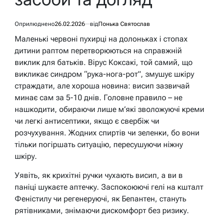
Оприлюднено
26.02.2026
від
Понька Святослав
Маленькі червоні пухирці на долоньках і стопах
дитини раптом перетворюються на справжній
виклик для батьків. Вірус Коксакі, той самий, що
викликає синдром “рука-нога-рот”, змушує шкіру
страждати, але хороша новина: висип зазвичай
минає сам за 5-10 днів. Головне правило – не
нашкодити, обираючи лише м’які зволожуючі креми
чи легкі антисептики, якщо є свербіж чи
розчухування. Жодних спиртів чи зеленки, бо вони
тільки погіршать ситуацію, пересушуючи ніжну
шкіру.
Уявіть, як крихітні ручки чухають висип, а ви в
паніці шукаєте аптечку. Заспокоюючі гелі на кшталт
Феністилу чи регенеруючі, як Бепантен, стануть
рятівниками, знімаючи дискомфорт без ризику.