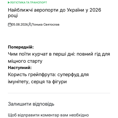
ЛОГІСТИКА ТА ТРАНСПОРТ
ОПУБЛІКУВАТИ
У
Найближчі аеропорти до України у 2026
році
05.08.2026
Понька Святослав
Оприлюднено
Опубліковано
Навігація
Попередній:
записів
Чим поїти курчат в перші дні: повний гід для
міцного старту
Наступний:
Користь грейпфрута: суперфуд для
імунітету, серця та фігури
Залишити відповідь
Щоб відправити коментар вам необхідно