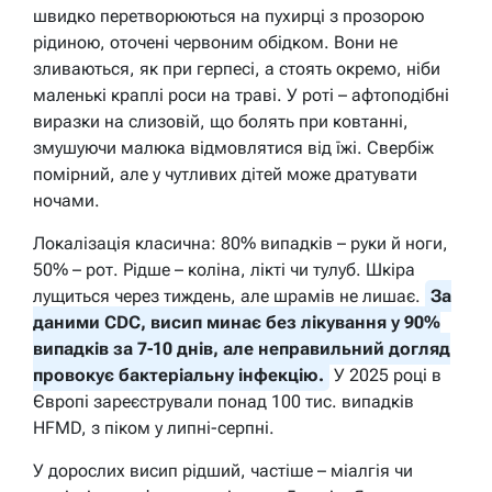
швидко перетворюються на пухирці з прозорою
рідиною, оточені червоним обідком. Вони не
зливаються, як при герпесі, а стоять окремо, ніби
маленькі краплі роси на траві. У роті – афтоподібні
виразки на слизовій, що болять при ковтанні,
змушуючи малюка відмовлятися від їжі. Свербіж
помірний, але у чутливих дітей може дратувати
ночами.
Локалізація класична: 80% випадків – руки й ноги,
50% – рот. Рідше – коліна, лікті чи тулуб. Шкіра
лущиться через тиждень, але шрамів не лишає.
За
даними CDC, висип минає без лікування у 90%
випадків за 7-10 днів, але неправильний догляд
провокує бактеріальну інфекцію.
У 2025 році в
Європі зареєстрували понад 100 тис. випадків
HFMD, з піком у липні-серпні.
У дорослих висип рідший, частіше – міалгія чи