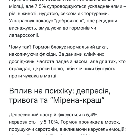
місяці, але 7,5% супроводжуються ускладненнями –
різі в животі, нудотою, сексом як тортурами.
Ультразвук показує “доброякісні”, але рецидиви
виснажують, змушуючи до гормонів чи
лапароскопії.
Чому так? Гормон блокує нормальний цикл,
накопичуючи флюїди. За даними клінічних
досліджень, частота падає з часом, але для тих, хто
страждає, це роки болю, ніби яєчники бунтують
проти чужака в матці.
Вплив на психіку: депресія,
тривога та “Мірена-краш”
Депресивний настрій фіксується в 6,4%,
нервозність – у 5-10%. Гормон проникає в мозок,
порушуючи серотонін, викликаючи карусель емоцій: