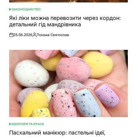
ЗАКОНОДАВСТВО
ОПУБЛІКУВАТИ
У
Які ліки можна перевозити через кордон:
детальний гід мандрівника
25.06.2026
Понька Святослав
Оприлюднено
Опубліковано
ЗДОРОВ'Я ТА КРАСА
ОПУБЛІКУВАТИ
У
Пасхальний манікюр: пастельні ідеї,