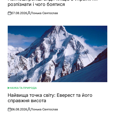
розпізнати і чого боятися
07.08.2026
Понька Святослав
Оприлюднено
Опубліковано
НАУКА ТА ПРИРОДА
ОПУБЛІКУВАТИ
У
Найвища точка світу: Еверест та його
справжня висота
06.08.2026
Понька Святослав
Оприлюднено
Опубліковано