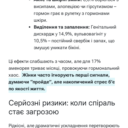
висипами, алопецією чи гірсутизмом –
гормон грає в рулетку з гормонами
шкіри.
Виділення та запалення:
Генітальний
дисхардж у 14,9%, вульвовагініт у
10,5% – постійний свербіж і запах, що
змушує уникати бікіні.
Ці ефекти слабшають з часом, але для 17%
аменорея триває місяці, провокуючи гормональний
хаос.
Жінки часто ігнорують перші сигнали,
думаючи “пройде”, але накопичений стрес б’є
по якості життя.
Серйозні ризики: коли спіраль
стає загрозою
Рідкісні, але драматичні ускладнення перетворюють