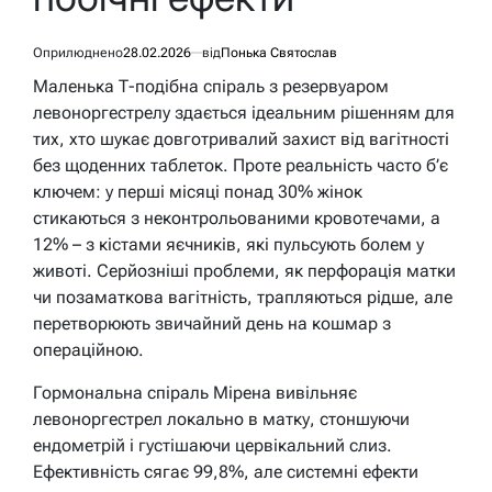
Оприлюднено
28.02.2026
від
Понька Святослав
Маленька Т-подібна спіраль з резервуаром
левоноргестрелу здається ідеальним рішенням для
тих, хто шукає довготривалий захист від вагітності
без щоденних таблеток. Проте реальність часто б’є
ключем: у перші місяці понад 30% жінок
стикаються з неконтрольованими кровотечами, а
12% – з кістами яєчників, які пульсують болем у
животі. Серйозніші проблеми, як перфорація матки
чи позаматкова вагітність, трапляються рідше, але
перетворюють звичайний день на кошмар з
операційною.
Гормональна спіраль Мірена вивільняє
левоноргестрел локально в матку, стоншуючи
ендометрій і густішаючи цервікальний слиз.
Ефективність сягає 99,8%, але системні ефекти