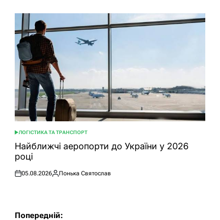
ЛОГІСТИКА ТА ТРАНСПОРТ
ОПУБЛІКУВАТИ
У
Найближчі аеропорти до України у 2026
році
05.08.2026
Понька Святослав
Оприлюднено
Опубліковано
Навігація
Попередній: