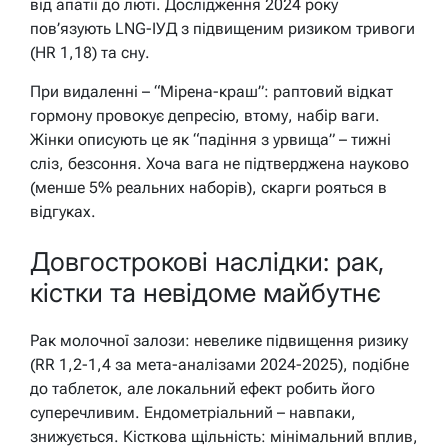
від апатії до люті. Дослідження 2024 року
пов’язують LNG-ІУД з підвищеним ризиком тривоги
(HR 1,18) та сну.
При видаленні – “Мірена-краш”: раптовий відкат
гормону провокує депресію, втому, набір ваги.
Жінки описують це як “падіння з урвища” – тижні
сліз, безсоння. Хоча вага не підтверджена науково
(менше 5% реальних наборів), скарги рояться в
відгуках.
Довгострокові наслідки: рак,
кістки та невідоме майбутнє
Рак молочної залози: невелике підвищення ризику
(RR 1,2-1,4 за мета-аналізами 2024-2025), подібне
до таблеток, але локальний ефект робить його
суперечливим. Ендометріальний – навпаки,
знижується. Кісткова щільність: мінімальний вплив,