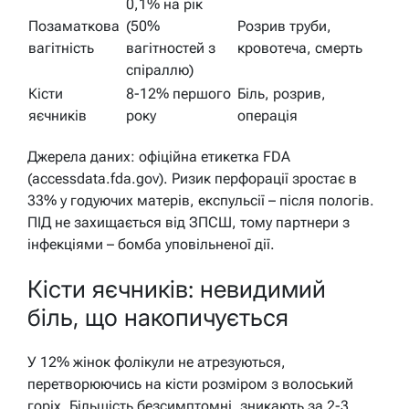
0,1% на рік
Позаматкова
(50%
Розрив труби,
вагітність
вагітностей з
кровотеча, смерть
спіраллю)
Кісти
8-12% першого
Біль, розрив,
яєчників
року
операція
Джерела даних: офіційна етикетка FDA
(accessdata.fda.gov). Ризик перфорації зростає в
33% у годуючих матерів, експульсії – після пологів.
ПІД не захищається від ЗПСШ, тому партнери з
інфекціями – бомба уповільненої дії.
Кісти яєчників: невидимий
біль, що накопичується
У 12% жінок фолікули не атрезуються,
перетворюючись на кісти розміром з волоський
горіх. Більшість безсимптомні, зникають за 2-3