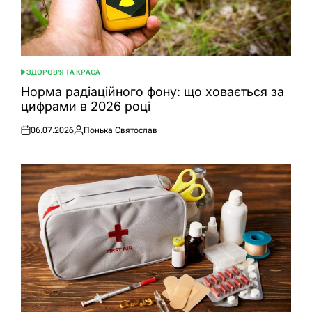
ЗДОРОВ'Я ТА КРАСА
ОПУБЛІКУВАТИ
У
Норма радіаційного фону: що ховається за
цифрами в 2026 році
06.07.2026
Понька Святослав
Оприлюднено
Опубліковано