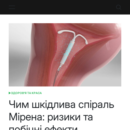
Перейти
до
вмісту
ЗДОРОВ'Я ТА КРАСА
ОПУБЛІКУВАТИ
У
Чим шкідлива спіраль
Мірена: ризики та
побічні ефекти