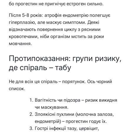
бо прогестин не пригнічує естроген сильно.
Після 5-8 років: атрофія ендометрію полегшує
гіперплазію, але маскує симптоми. Деякі
відзначають повернення циклу з рясними
кровотечами, ніби організм мстить за роки
мовчання.
Протипоказання: групи ризику,
де спіраль – табу
Не для всіх ця спіраль – порятунок. Ось чорний
список.
Вагітність чи підозра – ризик викидня
чи маскування.
Злоякісні пухлини (молочна залоза,
ендометрій) – прогестин годує їх.
Гострі інфекції тазу, цервіцит,