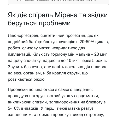
Як діє спіраль Мірена та звідки
беруться проблеми
Лівоноргестрел, синтетичний прогестин, діє як
подвійний бар’єр: блокує овуляцію в 20-50% циклів,
робить слизову матки непридатною для
імплантації. Кількість гормону мінімальна – 20 мкг
на добу спочатку, падаючи до 10 мкг через 5 років.
Звучить безпечно, але навіть локальна дія впливає
на весь організм, ніби крапля отрути, що
розтікається рікою.
Проблеми починаються з самого введення:
процедура нагадує гострий укол у серце матки,
викликаючи спазми, запаморочення чи блювоту в
5-10% випадків. У перші тижні матка реагує
запаленням, а гормон провокує викид естрогену,