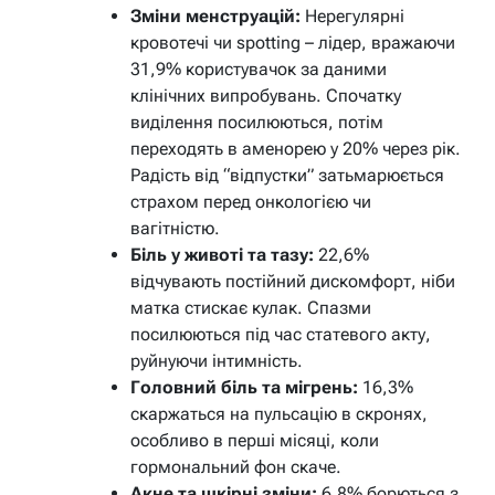
Зміни менструацій:
Нерегулярні
кровотечі чи spotting – лідер, вражаючи
31,9% користувачок за даними
клінічних випробувань. Спочатку
виділення посилюються, потім
переходять в аменорею у 20% через рік.
Радість від “відпустки” затьмарюється
страхом перед онкологією чи
вагітністю.
Біль у животі та тазу:
22,6%
відчувають постійний дискомфорт, ніби
матка стискає кулак. Спазми
посилюються під час статевого акту,
руйнуючи інтимність.
Головний біль та мігрень:
16,3%
скаржаться на пульсацію в скронях,
особливо в перші місяці, коли
гормональний фон скаче.
Акне та шкірні зміни:
6,8% борються з