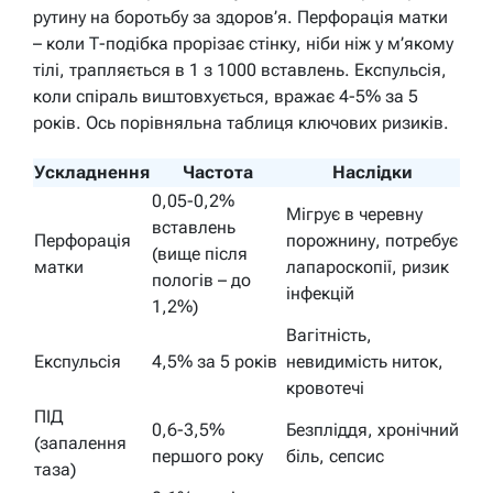
рутину на боротьбу за здоров’я. Перфорація матки
– коли Т-подібка прорізає стінку, ніби ніж у м’якому
тілі, трапляється в 1 з 1000 вставлень. Експульсія,
коли спіраль виштовхується, вражає 4-5% за 5
років. Ось порівняльна таблиця ключових ризиків.
Ускладнення
Частота
Наслідки
0,05-0,2%
Мігрує в черевну
вставлень
Перфорація
порожнину, потребує
(вище після
матки
лапароскопії, ризик
пологів – до
інфекцій
1,2%)
Вагітність,
Експульсія
4,5% за 5 років
невидимість ниток,
кровотечі
ПІД
0,6-3,5%
Безпліддя, хронічний
(запалення
першого року
біль, сепсис
таза)