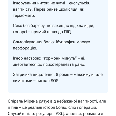
Ігнорування ниток: не чутні – експульсія,
вагітність. Перевіряйте щомісяця, як
термометр.
Секс без бар’єру: не захищає від хламідій,
гонореї – прямий шлях до ПІД.
Самолікування болю: ібупрофен маскує
перфорацію.
Ігнор настрою: “гормони минуть” – ні,
звертайтеся до психотерапевта рано.
Затримка видалення: 8 років – максимум, але
симптоми – сигнал SOS.
Спіраль Мірена рятує від небажаної вагітності, але
її тінь – це реальні історії болю, сліз і операцій.
Слухайте тіло: регулярні УЗД, аналізи, розмови з