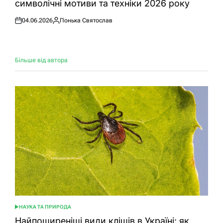
символічні мотиви та техніки 2026 року
04.06.2026
Понька Святослав
Оприлюднено
Опубліковано
Більше від автора
НАУКА ТА ПРИРОДА
ОПУБЛІКУВАТИ
У
Найпоширеніші види кліщів в Україні: як