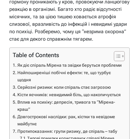
гормону проникають у кров, провокуючи ланцюгову
реакцію в організмі. Багато хто радіє відсутності
місячних, та за цією тишею ховається атрофія
слизової, вразливість до інфекцій і невидимі удари
по психіці. Розберемо, чому ця “незрима охорона”
стає для декого справжнім тягарем.
Table of Contents
Як діє спіраль Мірена та звідки беруться проблеми
Найпоширеніші побічні ефекти: те, що турбує
щодня
Серйозні ризики: коли спіраль стає загрозою
Кісти яєчників: невидимий біль, що накопичується
Вплив на психіку: депресія, тривога та “Мірена-
краш”
Довгострокові наслідки: рак, кістки та невідоме
майбутнє
Протипоказання: групи ризику, де спіраль – табу
Типові помилки користувачок спіралі Мірена