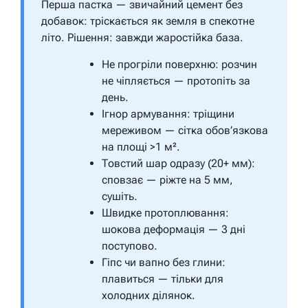
Перша пастка — звичайний цемент без
добавок: тріскається як земля в спекотне
літо. Рішення: завжди жаростійка база.
Не прогріли поверхню: розчин
не чіпляється — протопіть за
день.
Ігнор армування: тріщини
мереживом — сітка обов’язкова
на площі >1 м².
Товстий шар одразу (20+ мм):
сповзає — ріжте на 5 мм,
сушіть.
Швидке протоплювання:
шокова деформація — 3 дні
поступово.
Гіпс чи вапно без глини:
плавиться — тільки для
холодних ділянок.