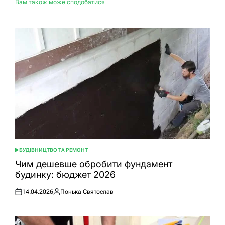
Вам також може сподобатися
БУДІВНИЦТВО ТА РЕМОНТ
ОПУБЛІКУВАТИ
У
Чим дешевше обробити фундамент
будинку: бюджет 2026
14.04.2026
Понька Святослав
Оприлюднено
Опубліковано