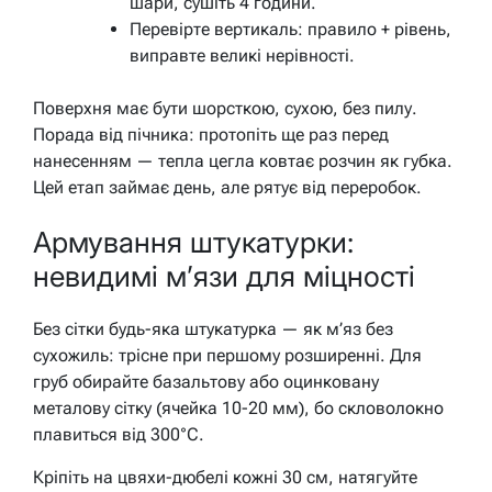
шари, сушіть 4 години.
Перевірте вертикаль: правило + рівень,
виправте великі нерівності.
Поверхня має бути шорсткою, сухою, без пилу.
Порада від пічника: протопіть ще раз перед
нанесенням — тепла цегла ковтає розчин як губка.
Цей етап займає день, але рятує від переробок.
Армування штукатурки:
невидимі м’язи для міцності
Без сітки будь-яка штукатурка — як м’яз без
сухожиль: трісне при першому розширенні. Для
груб обирайте базальтову або оцинковану
металову сітку (ячейка 10-20 мм), бо скловолокно
плавиться від 300°C.
Кріпіть на цвяхи-дюбелі кожні 30 см, натягуйте