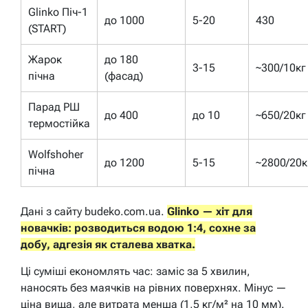
Glinko Піч-1
до 1000
5-20
430
(START)
Жарок
до 180
3-15
~300/10кг
пічна
(фасад)
Парад РШ
до 400
до 10
~650/20кг
термостійка
Wolfshoher
до 1200
5-15
~2800/20к
пічна
Дані з сайту budeko.com.ua.
Glinko — хіт для
новачків: розводиться водою 1:4, сохне за
добу, адгезія як сталева хватка.
Ці суміші економлять час: заміс за 5 хвилин,
наносять без маячків на рівних поверхнях. Мінус —
ціна вища, але витрата менша (1,5 кг/м² на 10 мм).