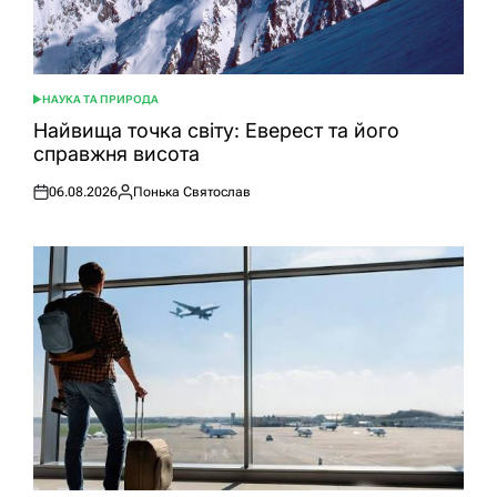
НАУКА ТА ПРИРОДА
ОПУБЛІКУВАТИ
У
Найвища точка світу: Еверест та його
справжня висота
06.08.2026
Понька Святослав
Оприлюднено
Опубліковано