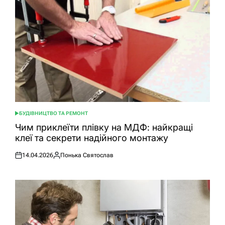
БУДІВНИЦТВО ТА РЕМОНТ
ОПУБЛІКУВАТИ
У
Чим приклеїти плівку на МДФ: найкращі
клеї та секрети надійного монтажу
14.04.2026
Понька Святослав
Оприлюднено
Опубліковано