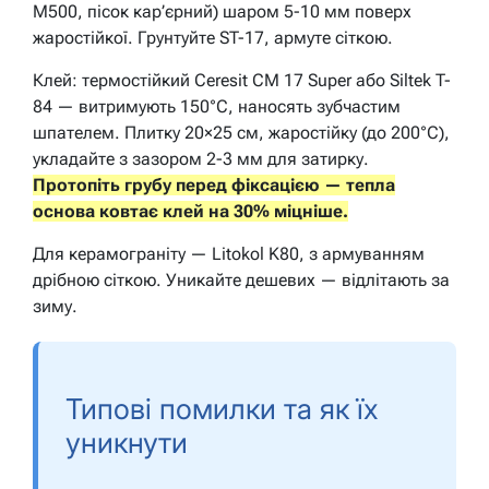
М500, пісок кар’єрний) шаром 5-10 мм поверх
жаростійкої. Грунтуйте ST-17, армуте сіткою.
Клей: термостійкий Ceresit CM 17 Super або Siltek T-
84 — витримують 150°C, наносять зубчастим
шпателем. Плитку 20×25 см, жаростійку (до 200°C),
укладайте з зазором 2-3 мм для затирку.
Протопіть грубу перед фіксацією — тепла
основа ковтає клей на 30% міцніше.
Для керамограніту — Litokol K80, з армуванням
дрібною сіткою. Уникайте дешевих — відлітають за
зиму.
Типові помилки та як їх
уникнути