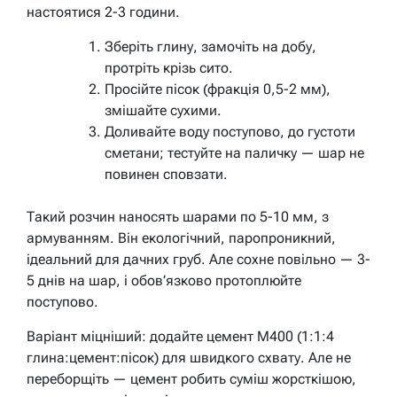
настоятися 2-3 години.
Зберіть глину, замочіть на добу,
протріть крізь сито.
Просійте пісок (фракція 0,5-2 мм),
змішайте сухими.
Доливайте воду поступово, до густоти
сметани; тестуйте на паличку — шар не
повинен сповзати.
Такий розчин наносять шарами по 5-10 мм, з
армуванням. Він екологічний, паропроникний,
ідеальний для дачних груб. Але сохне повільно — 3-
5 днів на шар, і обов’язково протоплюйте
поступово.
Варіант міцніший: додайте цемент М400 (1:1:4
глина:цемент:пісок) для швидкого схвату. Але не
переборщіть — цемент робить суміш жорсткішою,