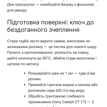
Для просунутих — комбінуйте базову з фінішною
для декору.
Підготовка поверхні: ключ до
бездоганного зчеплення
Стара груба часто вкрита сажею, висолами чи
залишками розчину — це пастка для нового шару.
Почніть з протоплювання: розпаліть на повну,
дайте охолонути до 50°C, збийте старе молотком і
щіткою по металу.
Розширюйте шви на 1 см — туди в’їде
розчин.
Промийте гарячою водою з милом або
розчином соди (50 г/л) від жиру.
Обробіть ґрунтовкою глибокого
проникнення (типу Ceresit CT 17) — 2