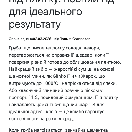
для ідеального
результату
Оприлюднено
02.03.2026
від
Понька Святослав
Груба, що дихає теплом у холодні вечори,
перетворюється на справжній шедевр, коли її
поверхня рівна й готова до облицювання плиткою.
Найкращий вибір — жаростійкі суміші на основі
шамотної глини, як Glinko Піч чи Жарок, що
витримують до 1000°C і не тріскаються від спеки.
Або класичний глиняний розчин з піском у
пропорції 1:2, посилений армуванням. Під плитку
накладають цементно-піщаний шар 1:4 для
ідеальної адгезії клею — це комбо гарантує
довговічність на роки вперед.
Коли груба нагрівається, звичайна цементна