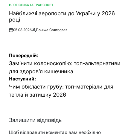
ЛОГІСТИКА ТА ТРАНСПОРТ
ОПУБЛІКУВАТИ
У
Найближчі аеропорти до України у 2026
році
05.08.2026
Понька Святослав
Оприлюднено
Опубліковано
Навігація
Попередній:
записів
Замінити колоноскопію: топ-альтернативи
для здоров’я кишечника
Наступний:
Чим обкласти грубу: топ-матеріали для
тепла й затишку 2026
Залишити відповідь
Щоб відправити коментар вам необхідно