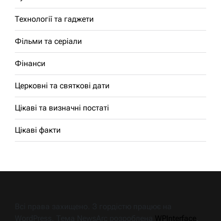
Технології та гаджети
Фільми та серіали
Фінанси
Церковні та святкові дати
Цікаві та визначні постаті
Цікаві факти
Всі права захищено. З гордістю працює на
WordPress. Тема NewsArc розроблена
WPInterface
.