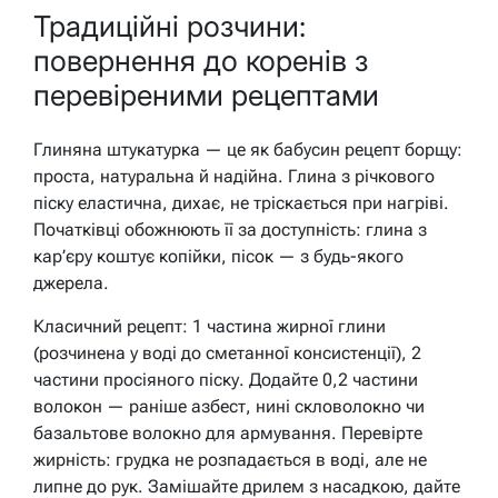
Традиційні розчини:
повернення до коренів з
перевіреними рецептами
Глиняна штукатурка — це як бабусин рецепт борщу:
проста, натуральна й надійна. Глина з річкового
піску еластична, дихає, не тріскається при нагріві.
Початківці обожнюють її за доступність: глина з
кар’єру коштує копійки, пісок — з будь-якого
джерела.
Класичний рецепт: 1 частина жирної глини
(розчинена у воді до сметанної консистенції), 2
частини просіяного піску. Додайте 0,2 частини
волокон — раніше азбест, нині скловолокно чи
базальтове волокно для армування. Перевірте
жирність: грудка не розпадається в воді, але не
липне до рук. Замішайте дрилем з насадкою, дайте