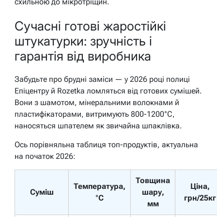
схильною до мікротріщин.
Сучасні готові жаростійкі
штукатурки: зручність і
гарантія від виробника
Забудьте про брудні заміси — у 2026 році полиці
Епіцентру й Rozetka ломляться від готових сумішей.
Вони з шамотом, мінеральними волокнами й
пластифікаторами, витримують 800-1200°C,
наносяться шпателем як звичайна шпаклівка.
Ось порівняльна таблиця топ-продуктів, актуальна
на початок 2026:
Товщина
Температура,
Ціна,
Суміш
шару,
°C
грн/25кг
мм