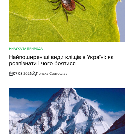
НАУКА ТА ПРИРОДА
ОПУБЛІКУВАТИ
У
Найпоширеніші види кліщів в Україні: як
розпізнати і чого боятися
07.08.2026
Понька Святослав
Оприлюднено
Опубліковано