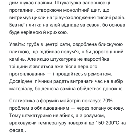
дим шукає лазівки. Штукатурка заповнює ці
прогалини, створюючи монолітний щит, що
витримує цикли нагріву-охолодження тисячі разів.
Без неї плитка на клей відпаде за сезон, бо основа
буде нерівною й крихкою.
Уявіть: груба в центрі хати, оздоблена блискучою
плиткою, що відбиває полум’я, ніби дорогоцінний
камінь. Але якщо штукатурка не жаростійка,
тріщини з’являться вже після першого
протоплювання — і прощайтесь з ремонтом.
Досвідчені пічники радять витрачати час на вибір
матеріалу, бо дешева заміна обійдеться дорожче.
Статистика з форумів майстрів показує: 70%
проблем з облицюванням — через погану основу.
Тому штукатуримо не абияк, а з розумом,
враховуючи температуру поверхні до 150-200°C на
фасаді.