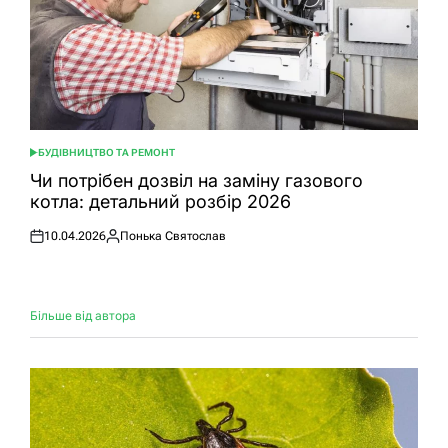
БУДІВНИЦТВО ТА РЕМОНТ
ОПУБЛІКУВАТИ
У
Чи потрібен дозвіл на заміну газового
котла: детальний розбір 2026
10.04.2026
Понька Святослав
Оприлюднено
Опубліковано
Більше від автора