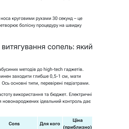
носа круговими рухами 30 секунд – це
еретворює болісну процедуру на швидку
 витягування сопель: який
бусиних методів до high-tech гаджетів.
винен заходити глибше 0,5-1 см, мати
 Ось основні типи, перевірені педіатрами.
астоту використання та бюджет. Електричні
для новонароджених ідеальний контроль дає
Ціна
Cons
Для кого
(приблизно)