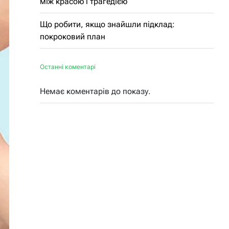
між красою і трагедією
Що робити, якщо знайшли підклад:
покроковий план
Останні коментарі
Немає коментарів до показу.