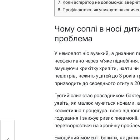
Коли аспіратор не допоможе: зверніт
Профілактика: як уникнути накопиче
Чому соплі в носі дит
проблема
У немовлят ніс вузький, а дихання 
неефективно через м’яке піднебіння.
змушуючи крихітку хрипіти, чхати ч
педіатрів, нежить у дітей до 3 років 
призводить до середнього отиту в 2
Густий слиз стає розсадником бактер
уявіть, як малюк мучиться ночами, 
косметична процедура: воно віднов
годування і знижує ризик пневмонії. 
перетворюється на хронічну проблем
Емоційний момент: бачити, як дитин