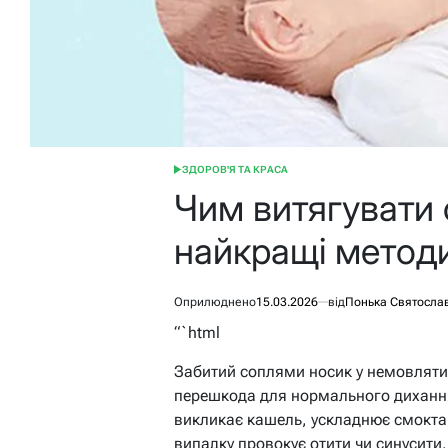
ЗДОРОВ'Я ТА КРАСА
ОПУБЛІКУВАТИ
У
Чим витягувати с
найкращі метод
Оприлюднено
15.03.2026
від
Понька Святосла
“`html
Забитий соплями носик у немовляти 
перешкода для нормального дихання,
викликає кашель, ускладнює смоктан
випадку провокує отити чи синусити.