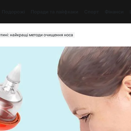
Подорожі
Поради та лайфхаки
Спорт
Фінанси
итині: найкращі методи очищення носа