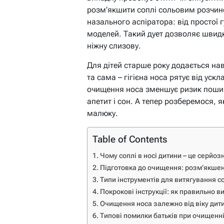
розм’якшити соплі сольовим розчино
назального аспіратора: від простої 
моделей. Такий дует дозволяє швидк
ніжну слизову.
Для дітей старше року додається н
та сама – гігієна носа рятує від ус
очищення носа зменшує ризик пошире
апетит і сон. А тепер розберемося, 
малюку.
Table of Contents
Чому соплі в носі дитини – це серйо
Підготовка до очищення: розм’якше
Типи інструментів для витягування с
Покрокові інструкції: як правильно в
Очищення носа залежно від віку дит
Типові помилки батьків при очищенні