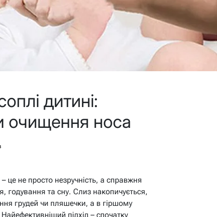
оплі дитині:
и очищення носа
в
– це не просто незручність, а справжня
 годування та сну. Слиз накопичується,
ня грудей чи пляшечки, а в гіршому
 Найефективніший підхід – спочатку