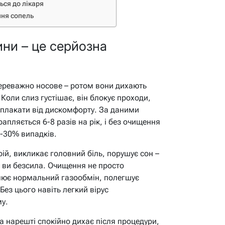
ься до лікаря
ння сопель
ини – це серйозна
переважно носове – ротом вони дихають
 Коли слиз густішає, він блокує проходи,
и плакати від дискомфорту. За даними
трапляється 6-8 разів на рік, і без очищення
0-30% випадків.
ій, викликає головний біль, порушує сон –
а ви безсила. Очищення не просто
лює нормальний газообмін, полегшує
Без цього навіть легкий вірус
у.
а нарешті спокійно дихає після процедури,