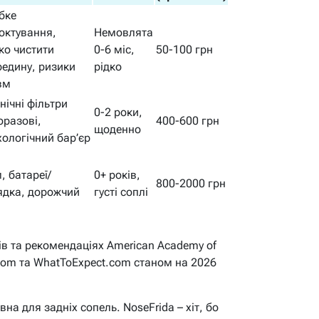
бке
октування,
Немовлята
ко чистити
0-6 міс,
50-100 грн
редину, ризики
рідко
вм
єнічні фільтри
0-2 роки,
оразові,
400-600 грн
щоденно
хологічний бар’єр
, батареї/
0+ років,
800-2000 грн
ядка, дорожчий
густі соплі
ів та рекомендаціях American Academy of
.com та WhatToExpect.com станом на 2026
на для задніх сопель. NoseFrida – хіт, бо