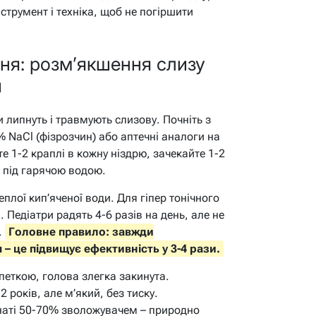
струмент і техніка, щоб не погіршити
ня: розм’якшення слизу
и
ни липнуть і травмують слизову. Почніть з
% NaCl (фізрозчин) або аптечні аналоги на
 1-2 краплі в кожну ніздрю, зачекайте 1-2
д під гарячою водою.
еплої кип’яченої води. Для гіпер тонічного
. Педіатри радять 4-6 разів на день, але не
.
Головне правило: завжди
– це підвищує ефективність у 3-4 рази.
петкою, голова злегка закинута.
-2 років, але м’який, без тиску.
мнаті 50-70% зволожувачем – природно