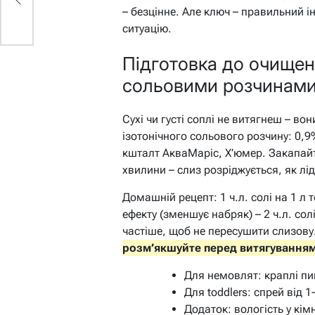
– безцінне. Але ключ – правильний ін
ситуацію.
Підготовка до очищен
сольовими розчинам
Сухі чи густі соплі не витягнеш – во
ізотонічного сольового розчину: 0,9
кшталт АкваМаріс, Х’юмер. Закапайте
хвилини – слиз розріджується, як лі
Домашній рецепт: 1 ч.л. солі на 1 л т
ефекту (зменшує набряк) – 2 ч.л. солі
частіше, щоб не пересушити слизову
розм’якшуйте перед витягуванням 
Для немовлят: краплі пи
Для toddlers: спрей від 1
Додаток: вологість у кі