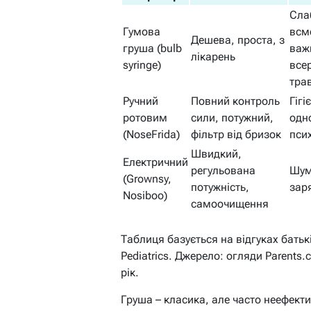
Сла
Гумова
всм
Дешева, проста, з
груша (bulb
важ
лікарень
syringe)
все
тра
Ручний
Повний контроль
Гігі
ротовим
сили, потужний,
одн
(NoseFrida)
фільтр від бризок
пси
Швидкий,
Електричний
регульована
Шум
(Grownsy,
потужність,
зар
Nosiboo)
самоочищення
Таблиця базується на відгуках батьк
Pediatrics. Джерело: огляди Parents
рік.
Груша – класика, але часто неефектив