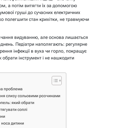
м, а потім витягти їх за допомогою
гумової груші до сучасних електричних
о полегшити стан крихітки, не травмуючи
авчання видуванню, але основа лишається
кладнень. Педіатри наполягають: регулярне
ння інфекції в вуха чи горло, покращує
як обрати інструмент і не нашкодити
зна проблема
ння слизу сольовими розчинами
опель: який обрати
итягувати соплі
ини
 носа дитини