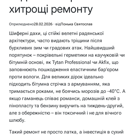
хитрощі ремонту
Оприлюднено
28.02.2026
від
Понька Святослав
Шиферні дахи, ці стійкі велетні радянської
архітектури, часто видають тріщини після
бурхливих зим чи градових атак. Найшвидший
порятунок – покрівельні герметики на каучуковій чи
бітумній основі, як Tytan Professional чи Akfix, що
заповнюють пошкодження еластичним бар’єром
проти вологи. Для великих дірок ідеально
підходить бітумна стрічка з армуванням, яка
тримається роками, не боячись морозів до -40°C. А
якщо гаманець співає романси, домашній клей з
пінопласту та бензину виручить на тиждень-другий,
але з обережністю – він токсичний і не для вічного
шлюбу.
Такий ремонт не просто латка, а інвестиція в сухий