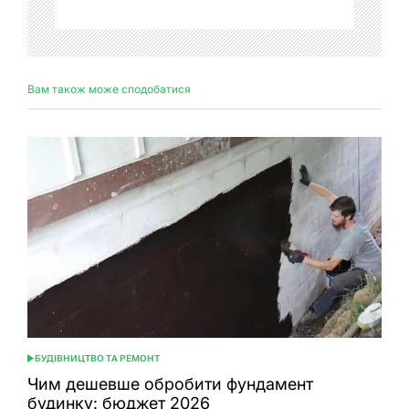
Вам також може сподобатися
БУДІВНИЦТВО ТА РЕМОНТ
ОПУБЛІКУВАТИ
У
Чим дешевше обробити фундамент
будинку: бюджет 2026