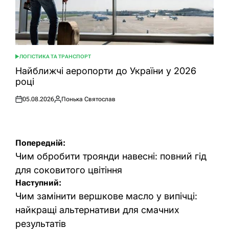
ЛОГІСТИКА ТА ТРАНСПОРТ
ОПУБЛІКУВАТИ
У
Найближчі аеропорти до України у 2026
році
05.08.2026
Понька Святослав
Оприлюднено
Опубліковано
Навігація
Попередній:
записів
Чим обробити троянди навесні: повний гід
для соковитого цвітіння
Наступний:
Чим замінити вершкове масло у випічці:
найкращі альтернативи для смачних
результатів