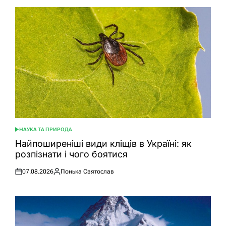
НАУКА ТА ПРИРОДА
ОПУБЛІКУВАТИ
У
Найпоширеніші види кліщів в Україні: як
розпізнати і чого боятися
07.08.2026
Понька Святослав
Оприлюднено
Опубліковано