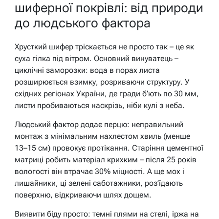
шиферної покрівлі: від природи
до людського фактора
Хрусткий шифер тріскається не просто так – це як
суха гілка під вітром. Основний винуватець –
циклічні заморозки: вода в порах листа
розширюється взимку, розриваючи структуру. У
східних регіонах України, де гради б’ють по 30 мм,
листи пробиваються наскрізь, ніби кулі з неба.
Людський фактор додає перцю: неправильний
монтаж з мінімальним нахлестом хвиль (менше
13–15 см) провокує протікання. Старіння цементної
матриці робить матеріал крихким – після 25 років
вологості він втрачає 30% міцності. А ще мох і
лишайники, ці зелені саботажники, роз’їдають
поверхню, відкриваючи шлях дощем.
Виявити біду просто: темні плями на стелі, іржа на