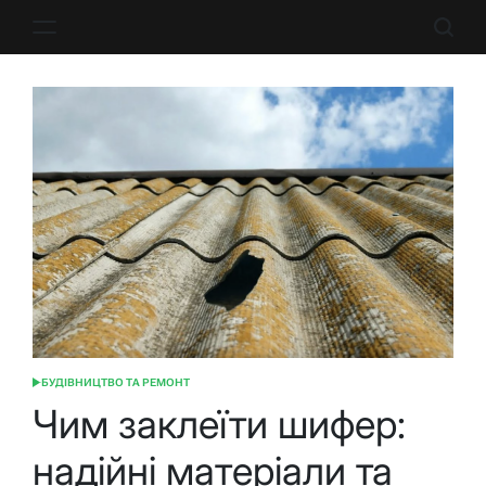
Перейти
до
вмісту
БУДІВНИЦТВО ТА РЕМОНТ
ОПУБЛІКУВАТИ
У
Чим заклеїти шифер:
надійні матеріали та