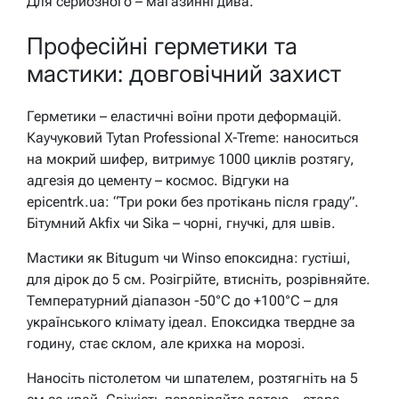
Для серйозного – магазинні дива.
Професійні герметики та
мастики: довговічний захист
Герметики – еластичні воїни проти деформацій.
Каучуковий Tytan Professional X-Treme: наноситься
на мокрий шифер, витримує 1000 циклів розтягу,
адгезія до цементу – космос. Відгуки на
epicentrk.ua: “Три роки без протікань після граду”.
Бітумний Akfix чи Sika – чорні, гнучкі, для швів.
Мастики як Bitugum чи Winso епоксидна: густіші,
для дірок до 5 см. Розігрійте, втисніть, розрівняйте.
Температурний діапазон -50°C до +100°C – для
українського клімату ідеал. Епоксидка твердне за
годину, стає склом, але крихка на морозі.
Наносіть пістолетом чи шпателем, розтягніть на 5