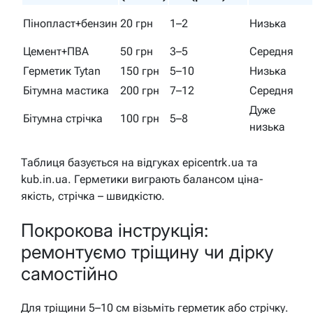
Пінопласт+бензин
20 грн
1–2
Низька
Цемент+ПВА
50 грн
3–5
Середня
Герметик Tytan
150 грн
5–10
Низька
Бітумна мастика
200 грн
7–12
Середня
Дуже
Бітумна стрічка
100 грн
5–8
низька
Таблиця базується на відгуках epicentrk.ua та
kub.in.ua. Герметики виграють балансом ціна-
якість, стрічка – швидкістю.
Покрокова інструкція:
ремонтуємо тріщину чи дірку
самостійно
Для тріщини 5–10 см візьміть герметик або стрічку.