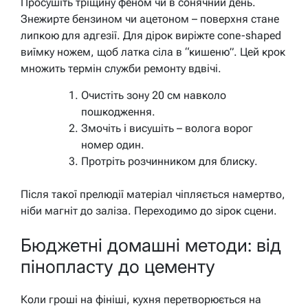
Просушіть тріщину феном чи в сонячний день.
Знежирте бензином чи ацетоном – поверхня стане
липкою для адгезії. Для дірок виріжте cone-shaped
виїмку ножем, щоб латка сіла в “кишеню”. Цей крок
множить термін служби ремонту вдвічі.
Очистіть зону 20 см навколо
пошкодження.
Змочіть і висушіть – волога ворог
номер один.
Протріть розчинником для блиску.
Після такої прелюдії матеріал чіпляється намертво,
ніби магніт до заліза. Переходимо до зірок сцени.
Бюджетні домашні методи: від
пінопласту до цементу
Коли гроші на фініші, кухня перетворюється на