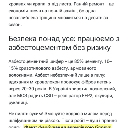
кроквах чи краплі з-під листа. Ранній ремонт – це
економія тисяч на повній заміні, бо одна
незаглиблена тріщина множиться на десять за
сезон.
Безпека понад усе: працюємо з
азбестоцементом без ризику
Азбестоцементний шифер – це 85% цементу, 10–
15% хризотилового азбесту, армованого
волокнами. Азбест небезпечний лише в пилу:
вдихання мікроволокон провокує фіброз легень
через 20–30 років. В Україні хризотил дозволений,
але МОЗ радить СЗП – респіратор FFP2, окуляри,
рукавиці.
Не пиліть сухим! Змочуйте водою з милом перед
шліфуванням чи різкою. Після робіт – душ і прання
одягу.
Факт: фарбування акрилівкою блокує