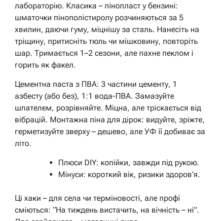
лабораторію. Класика – пінопласт у бензині:
шматочки пінополістиролу розчиняються за 5
хвилин, даючи гуму, міцнішу за сталь. Нанесіть на
тріщину, притисніть тюль чи мішковину, повторіть
шар. Тримається 1–2 сезони, але
пахне пеклом і
горить як факел
.
Цементна паста з ПВА: 3 частини цементу, 1
азбесту (або без), 1:1 вода-ПВА. Замазуйте
шпателем, розрівняйте. Міцна, але тріскається від
вібрацій. Монтажна піна для дірок: видуйте, зріжте,
герметизуйте зверху – дешево, але УФ її добиває за
літо.
Плюси DIY: копійки, завжди під рукою.
Мінуси: короткий вік, ризики здоров’я.
Ці хаки – для села чи терміновості, але профі
сміються: “На тиждень вистачить, на вічність – ні”.