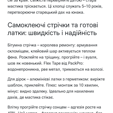
см за край. Свіжість перевіряйте датою – стара
мастика тріскається. Ці хлопці служать 5–10 років,
перетворюючи старецький дах на юнака.
Самоклеючі стрічки та готові
латки: швидкість і надійність
Бітумна стрічка – королева ремонту: армування
скломіщем, клейовий шар активується теплом
фена. Розклейте на тріщину, прогрійте – і вуаля,
шов як новенький. Flex Tape від PackPro:
водонепроникна, рве метал, тримається на волозі.
Для дірок – алюмінієві латки з герметиком: виріжте
шаблон, приклейте. Плюс: монтаж за 10 хвилин,
мінус: видно здалеку. Ідеально для нахилених
дахів, де мастика стікає.
Влітку прогрійте стрічку сонцем – адгезія росте на