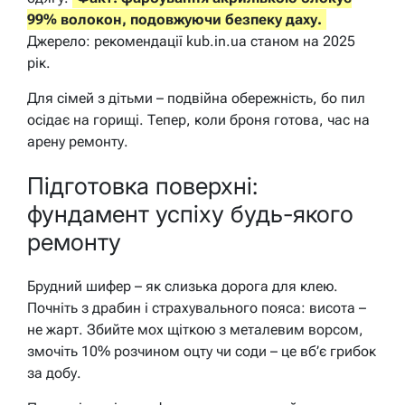
99% волокон, подовжуючи безпеку даху.
Джерело: рекомендації kub.in.ua станом на 2025
рік.
Для сімей з дітьми – подвійна обережність, бо пил
осідає на горищі. Тепер, коли броня готова, час на
арену ремонту.
Підготовка поверхні:
фундамент успіху будь-якого
ремонту
Брудний шифер – як слизька дорога для клею.
Почніть з драбин і страхувального пояса: висота –
не жарт. Збийте мох щіткою з металевим ворсом,
змочіть 10% розчином оцту чи соди – це вб’є грибок
за добу.