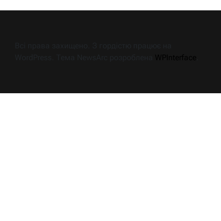
Всі права захищено. З гордістю працює на
WordPress. Тема NewsArc розроблена
WPInterface
.