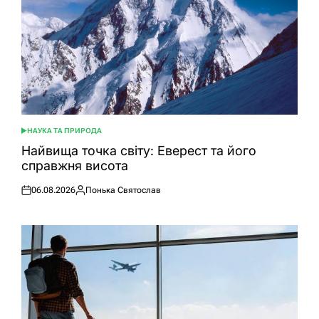
НАУКА ТА ПРИРОДА
ОПУБЛІКУВАТИ
У
Найвища точка світу: Еверест та його
справжня висота
06.08.2026
Понька Святослав
Оприлюднено
Опубліковано