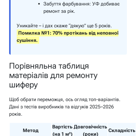
Забуття фарбування: УФ добиває
ремонт за рік.
Уникайте – і дах скаже “дякую” ще 5 років.
Помилка №1: 70% протікань від неповної
сушіння.
Порівняльна таблиця
матеріалів для ремонту
шиферу
Щоб обрати переможця, ось огляд топ-варіантів.
Дані з тестів виробників та відгуків 2025–2026
років.
Вартість
Довговічність
Метод
Складність
(на 1 м²)
(роки)