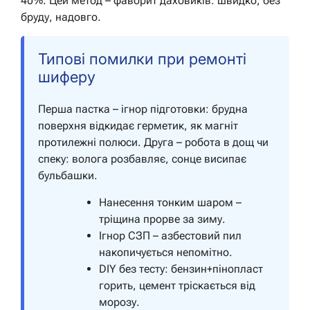
40%. Цей метод – фаворит даховиків: швидко, без
бруду, надовго.
Типові помилки при ремонті
шиферу
Перша пастка – ігнор підготовки: брудна
поверхня відкидає герметик, як магніт
протилежні полюси. Друга – робота в дощ чи
спеку: волога розбавляє, сонце висипає
бульбашки.
Нанесення тонким шаром –
тріщина прорве за зиму.
Ігнор СЗП – азбестовий пил
накопичується непомітно.
DIY без тесту: бензин+пінопласт
горить, цемент тріскається від
морозу.