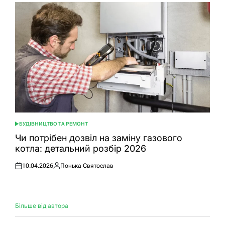
БУДІВНИЦТВО ТА РЕМОНТ
ОПУБЛІКУВАТИ
У
Чи потрібен дозвіл на заміну газового
котла: детальний розбір 2026
10.04.2026
Понька Святослав
Оприлюднено
Опубліковано
Більше від автора