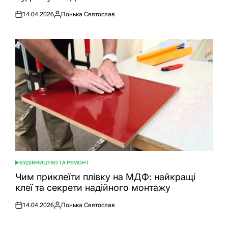
14.04.2026
Понька Святослав
Оприлюднено
Опубліковано
БУДІВНИЦТВО ТА РЕМОНТ
ОПУБЛІКУВАТИ
У
Чим приклеїти плівку на МДФ: найкращі
клеї та секрети надійного монтажу
14.04.2026
Понька Святослав
Оприлюднено
Опубліковано