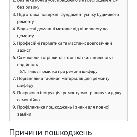
Безпека понад усе: працюємо з азбестоцементом
без ризику
Підготовка поверхні: фундамент успіху будь-якого
ремонту
Бюджетні домашні методи: від пінопласту до
цементу
Професійні герметики та мастики: довговічний
захист
Самоклеючі стрічки та готові латки: швидкість і
надійність
Типові помилки при ремонті шиферу
Порівняльна таблиця матеріалів для ремонту
шиферу
Покрокова інструкція: ремонтуємо тріщину чи дірку
самостійно
Профілактика пошкоджень і знаки для повної
заміни
Причини пошкоджень