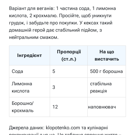
Варіант для веганів: 1 частина сода, 1 лимонна
кислота, 2 крохмалю. Просійте, щоб уникнути
грудок, і забудьте про покупки. У кексах такий
домашній герой дає стабільний підйом, з
нейтральним смаком.
Пропорції
На що
Інгредієнт
(ст.л.)
вистачить
Сода
5
500 г борошна
Лимонна
стабільна
3
кислота
реакція
Борошно/
12
наповнювач
крохмаль
Джерела даних: klopotenko.com та кулінарні
рекомендації з ye.ua. Ця таблиця спрощує життя –