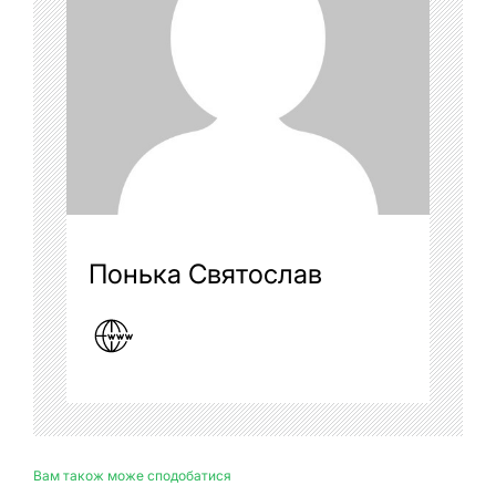
Понька Святослав
Вам також може сподобатися