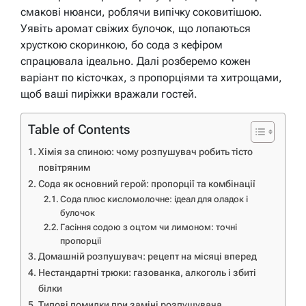
смакові нюанси, роблячи випічку соковитішою.
Уявіть аромат свіжих булочок, що лопаються
хрусткою скоринкою, бо сода з кефіром
спрацювала ідеально. Далі розберемо кожен
варіант по кісточках, з пропорціями та хитрощами,
щоб ваші пиріжки вражали гостей.
Table of Contents
Хімія за спиною: чому розпушувач робить тісто
повітряним
Сода як основний герой: пропорції та комбінації
Сода плюс кисломолочне: ідеал для оладок і
булочок
Гасіння содою з оцтом чи лимоном: точні
пропорції
Домашній розпушувач: рецепт на місяці вперед
Нестандартні трюки: газованка, алкоголь і збиті
білки
Типові помилки при заміні розпушувача