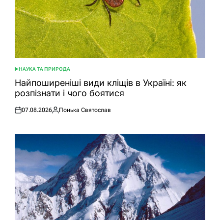
НАУКА ТА ПРИРОДА
ОПУБЛІКУВАТИ
У
Найпоширеніші види кліщів в Україні: як
розпізнати і чого боятися
07.08.2026
Понька Святослав
Оприлюднено
Опубліковано