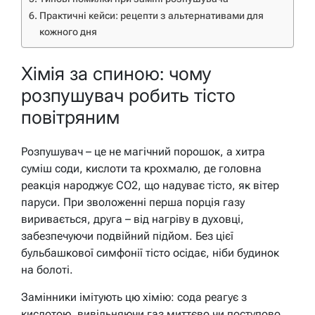
Практичні кейси: рецепти з альтернативами для
кожного дня
Хімія за спиною: чому
розпушувач робить тісто
повітряним
Розпушувач – це не магічний порошок, а хитра
суміш соди, кислоти та крохмалю, де головна
реакція народжує CO2, що надуває тісто, як вітер
паруси. При зволоженні перша порція газу
виривається, друга – від нагріву в духовці,
забезпечуючи подвійний підйом. Без цієї
бульбашкової симфонії тісто осідає, ніби будинок
на болоті.
Замінники імітують цю хімію: сода реагує з
кислотою, вивільняючи газ миттєво чи поступово.