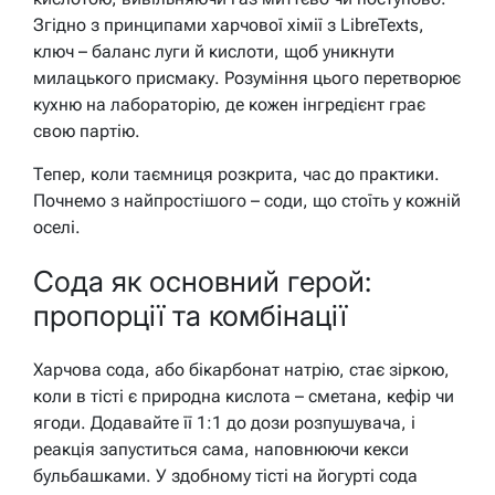
Згідно з принципами харчової хімії з LibreTexts,
ключ – баланс луги й кислоти, щоб уникнути
милацького присмаку. Розуміння цього перетворює
кухню на лабораторію, де кожен інгредієнт грає
свою партію.
Тепер, коли таємниця розкрита, час до практики.
Почнемо з найпростішого – соди, що стоїть у кожній
оселі.
Сода як основний герой:
пропорції та комбінації
Харчова сода, або бікарбонат натрію, стає зіркою,
коли в тісті є природна кислота – сметана, кефір чи
ягоди. Додавайте її 1:1 до дози розпушувача, і
реакція запуститься сама, наповнюючи кекси
бульбашками. У здобному тісті на йогурті сода