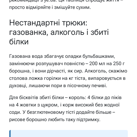
просто відміряйте і змішуйте сухим.
Нестандартні трюки:
газованка, алкоголь і збиті
білки
Газована вода збагачує оладки бульбашками,
замінюючи розпушувач повністю – 200 мл на 250 г
борошна, і вони дірчасті, як сир. Алкоголь, скажімо
столова ложка горілки на кг тіста, випаровується в
духовці, лишаючи пори в пісочному печиві.
Для бісквітів збиті білки – король: 4 білки до піків
на 4 жовтки з цукром, і корж високий без жодної
соди. У безглютеновому тісті додайте більше –
рисове борошно любить таку підтримку.