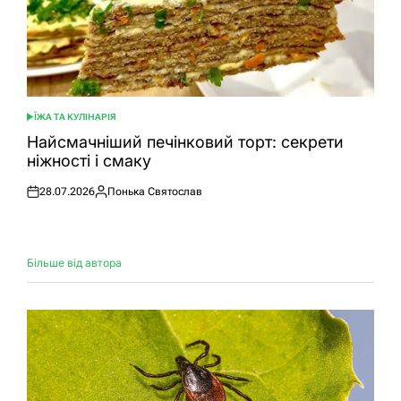
ЇЖА ТА КУЛІНАРІЯ
ОПУБЛІКУВАТИ
У
Найсмачніший печінковий торт: секрети
ніжності і смаку
28.07.2026
Понька Святослав
Оприлюднено
Опубліковано
Більше від автора