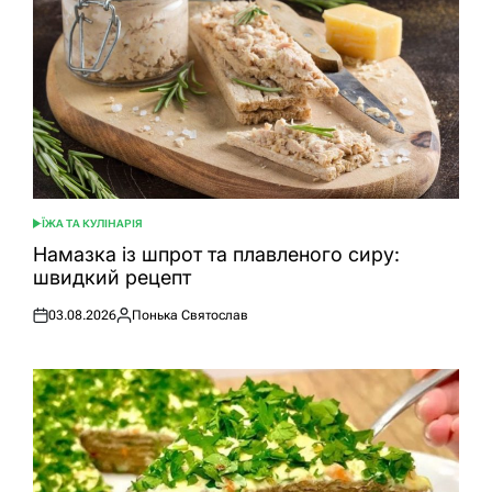
ЇЖА ТА КУЛІНАРІЯ
ОПУБЛІКУВАТИ
У
Намазка із шпрот та плавленого сиру:
швидкий рецепт
03.08.2026
Понька Святослав
Оприлюднено
Опубліковано