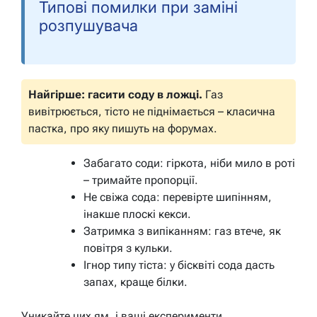
Типові помилки при заміні
розпушувача
Найгірше: гасити соду в ложці.
Газ
вивітрюється, тісто не піднімається – класична
пастка, про яку пишуть на форумах.
Забагато соди: гіркота, ніби мило в роті
– тримайте пропорції.
Не свіжа сода: перевірте шипінням,
інакше плоскі кекси.
Затримка з випіканням: газ втече, як
повітря з кульки.
Ігнор типу тіста: у бісквіті сода дасть
запах, краще білки.
Уникайте цих ям, і ваші експерименти