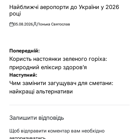
ОПУБЛІКУВАТИ
У
Найближчі аеропорти до України у 2026
році
05.08.2026
Понька Святослав
Оприлюднено
Опубліковано
Навігація
Попередній:
записів
Користь настоянки зеленого горіха:
природний еліксир здоров’я
Наступний:
Чим замінити загущувач для сметани:
найкращі альтернативи
Залишити відповідь
Щоб відправити коментар вам необхідно
авторизуватись
.