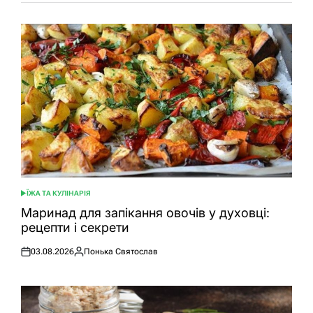
ЇЖА ТА КУЛІНАРІЯ
ОПУБЛІКУВАТИ
У
Маринад для запікання овочів у духовці:
рецепти і секрети
03.08.2026
Понька Святослав
Оприлюднено
Опубліковано