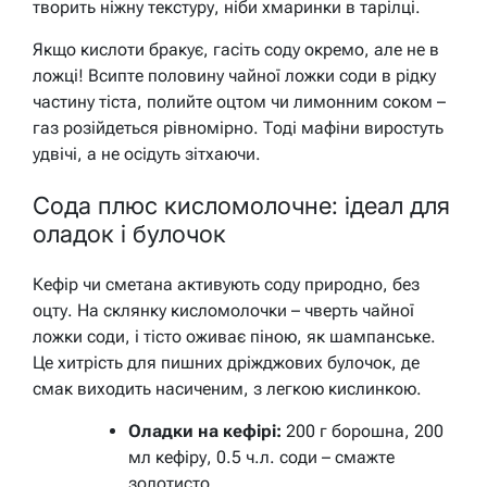
творить ніжну текстуру, ніби хмаринки в тарілці.
Якщо кислоти бракує, гасіть соду окремо, але не в
ложці! Всипте половину чайної ложки соди в рідку
частину тіста, полийте оцтом чи лимонним соком –
газ розійдеться рівномірно. Тоді мафіни виростуть
удвічі, а не осідуть зітхаючи.
Сода плюс кисломолочне: ідеал для
оладок і булочок
Кефір чи сметана активують соду природно, без
оцту. На склянку кисломолочки – чверть чайної
ложки соди, і тісто оживає піною, як шампанське.
Це хитрість для пишних дріжджових булочок, де
смак виходить насиченим, з легкою кислинкою.
Оладки на кефірі:
200 г борошна, 200
мл кефіру, 0.5 ч.л. соди – смажте
золотисто.