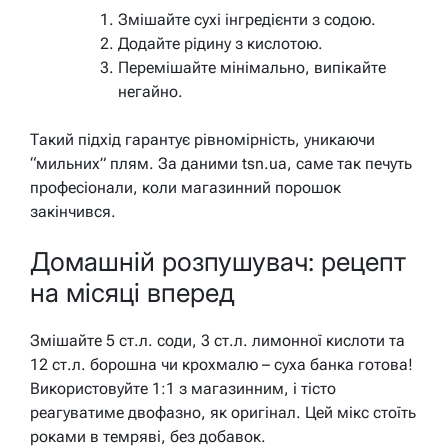
Змішайте сухі інгредієнти з содою.
Додайте рідину з кислотою.
Перемішайте мінімально, випікайте
негайно.
Такий підхід гарантує рівномірність, уникаючи
“мильних” плям. За даними tsn.ua, саме так печуть
професіонали, коли магазинний порошок
закінчився.
Домашній розпушувач: рецепт
на місяці вперед
Змішайте 5 ст.л. соди, 3 ст.л. лимонної кислоти та
12 ст.л. борошна чи крохмалю – суха банка готова!
Використовуйте 1:1 з магазинним, і тісто
реагуватиме двофазно, як оригінал. Цей мікс стоїть
роками в темряві, без добавок.