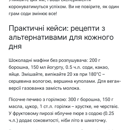
коронуватимуться успіхом.
Ви не повірите, як один
грам соди змінює все!
Практичні кейси: рецепти з
альтернативами для кожного
дня
Шоколадні мафіни без розпушувача: 200 г
борошна, 150 мл йогурту, 0.5 ч.л. соди, какао,
яйце. Змішайте, випікайте 20 хв при 180°C –
серцевина вологою, вершина куполами. Для веган-
версії газованка замість молока.
Пісочне печиво з горілкою: 300 г борошна, 150 г
масла, цукор, 1 ст.л. горілки – хрустке, не черствіє.
У фруктовому пирозі яблучне пюре з содою (0.25
ч.л.) додає соковитості, ніби літо в шматочку.