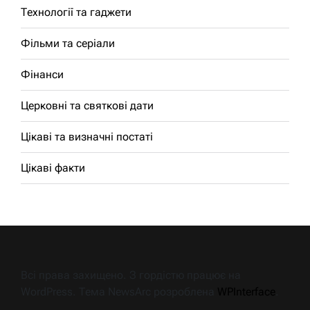
Технології та гаджети
Фільми та серіали
Фінанси
Церковні та святкові дати
Цікаві та визначні постаті
Цікаві факти
Всі права захищено. З гордістю працює на
WordPress. Тема NewsArc розроблена
WPInterface
.