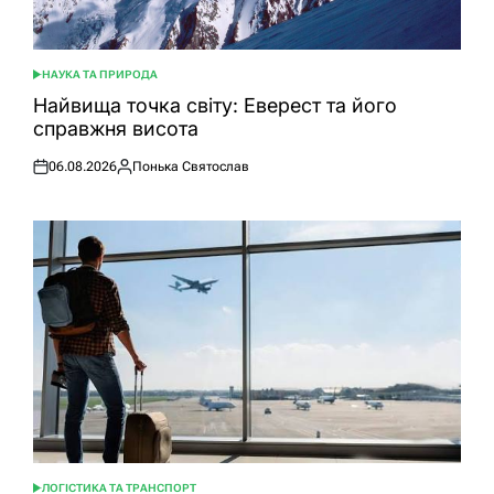
НАУКА ТА ПРИРОДА
ОПУБЛІКУВАТИ
У
Найвища точка світу: Еверест та його
справжня висота
06.08.2026
Понька Святослав
Оприлюднено
Опубліковано
ЛОГІСТИКА ТА ТРАНСПОРТ