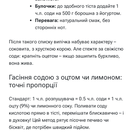
Булочки:
до здобного тіста додайте 1
ч.л. соди на 500 г борошна з йогуртом.
Перевага:
натуральний смак, без
сторонніх нот.
Після такого списку випічка набуває характеру –
соковита, з хрусткою корою. Але стежте за свіжістю
соди: крапніть оцетом – якщо зашипить бурхливо,
вона жива.
Гасіння содою з оцтом чи лимоном:
точні пропорції
Стандарт: 1 ч.л. розпушувача = 0.5 ч.л. соди + 1 ч.л.
оцту (9%) чи лимонного соку. Поливати соду
кислотою прямо в тісті, перемішати блискавично – і
в духовку! Цей метод рятує пісочне печиво чи
бісквіт, де потрібен швидкий підйом.