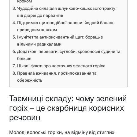
кроком
Чудодійна сила для шлунково-кишкового тракту:
від діареї до паразитів
Підтримка щитоподібної залози: йодний баланс
природним шляхом
Імунітет та антиоксидантний щит: борець з
вільними радикалами
Додаткові переваги: суглоби, кровоносні судини та
більше
Цікаві факти про настоянку зеленого горіха
Правила вживання, протипоказання та
обережність
Таємниці складу: чому зелений
горіх – це скарбниця корисних
речовин
Молоді волоські горіхи, на відміну від стиглих,