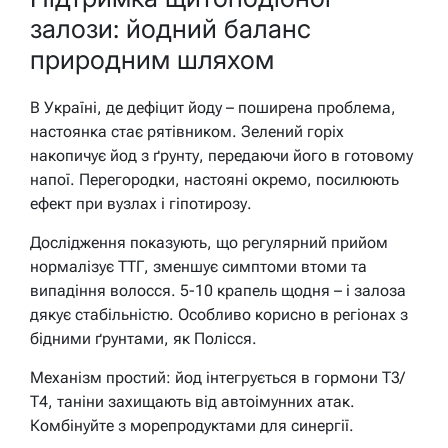
залози: йодний баланс
природним шляхом
В Україні, де дефіцит йоду – поширена проблема,
настоянка стає рятівником. Зелений горіх
накопичує йод з ґрунту, передаючи його в готовому
напої. Перегородки, настояні окремо, посилюють
ефект при вузлах і гіпотирозу.
Дослідження показують, що регулярний прийом
нормалізує ТТГ, зменшує симптоми втоми та
випадіння волосся. 5-10 крапель щодня – і залоза
дякує стабільністю. Особливо корисно в регіонах з
бідними ґрунтами, як Полісся.
Механізм простий: йод інтегрується в гормони Т3/
Т4, таніни захищають від автоімунних атак.
Комбінуйте з морепродуктами для синергії.