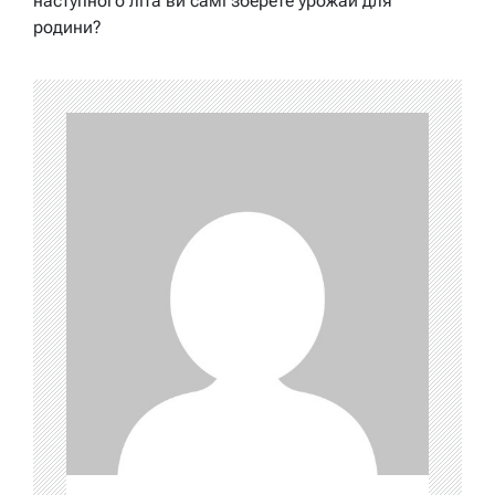
наступного літа ви самі зберете урожай для
родини?