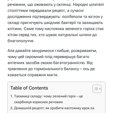
речовини, що оживають у склянці. Народні цілителі
століттями передавали рецепт, а сучасні
дослідження підтверджують: полifenоли та юглон у
складі пригнічують шкідливі бактерії та захищають
клітини. Саме тому настоянка зеленого горіха стає
хітом серед тих, хто шукає натуральні шляхи до
благополуччя.
Але давайте зануримося глибше, розкриваючи,
чому цей скромний плід перевершує багато
аптечних засобів своєю багатогранністю. Від
травлення до гормонального балансу – ось де
ховається справжня магія.
Table of Contents
Таємниці складу: чому зелений горіх – це
скарбниця корисних речовин
Домашній рецепт: як зробити настоянку крок за