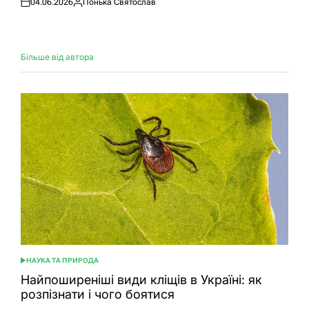
04.06.2026
Понька Святослав
Оприлюднено
Опубліковано
Більше від автора
НАУКА ТА ПРИРОДА
ОПУБЛІКУВАТИ
У
Найпоширеніші види кліщів в Україні: як
розпізнати і чого боятися