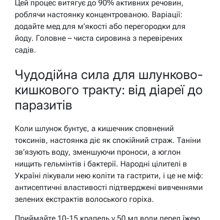
Цей процес витягує до 90% активних речовин,
роблячи настоянку концентрованою. Варіації:
додайте мед для м’якості або перегородки для
йоду. Головне – чиста сировина з перевірених
садів.
Чудодійна сила для шлунково-
кишкового тракту: від діареї до
паразитів
Коли шлунок бунтує, а кишечник сповнений
токсинів, настоянка діє як спокійний страж. Таніни
зв’язують воду, зменшуючи проноси, а юглон
нищить гельмінтів і бактерії. Народні цілителі в
Україні лікували нею коліти та гастрити, і це не міф:
антисептичні властивості підтверджені вивченнями
зелених екстрактів волоського горіха.
Приймайте 10-15 крапель у 50 мл води перед їжею