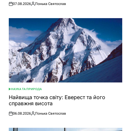
07.08.2026
Понька Святослав
Оприлюднено
Опубліковано
НАУКА ТА ПРИРОДА
ОПУБЛІКУВАТИ
У
Найвища точка світу: Еверест та його
справжня висота
06.08.2026
Понька Святослав
Оприлюднено
Опубліковано