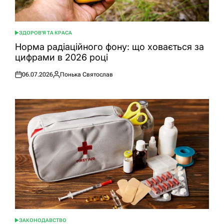
ЗДОРОВ'Я ТА КРАСА
ОПУБЛІКУВАТИ
У
Норма радіаційного фону: що ховається за
цифрами в 2026 році
06.07.2026
Понька Святослав
Оприлюднено
Опубліковано
ЗАКОНОДАВСТВО
ОПУБЛІКУВАТИ