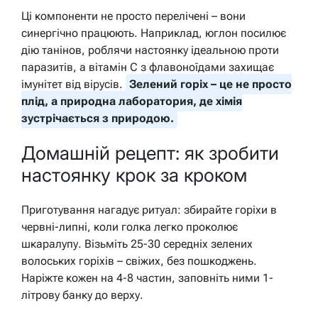
Ці компоненти не просто перелічені – вони
синергічно працюють. Наприклад, юглон посилює
дію танінов, роблячи настоянку ідеальною проти
паразитів, а вітамін С з флавоноїдами захищає
імунітет від вірусів.
Зелений горіх – це не просто
плід, а природна лаборатория, де хімія
зустрічається з природою.
Домашній рецепт: як зробити
настоянку крок за кроком
Приготування нагадує ритуал: збирайте горіхи в
червні-липні, коли голка легко проколює
шкаралупу. Візьміть 25-30 середніх зелених
волоських горіхів – свіжих, без пошкоджень.
Наріжте кожен на 4-8 частин, заповніть ними 1-
літрову банку до верху.