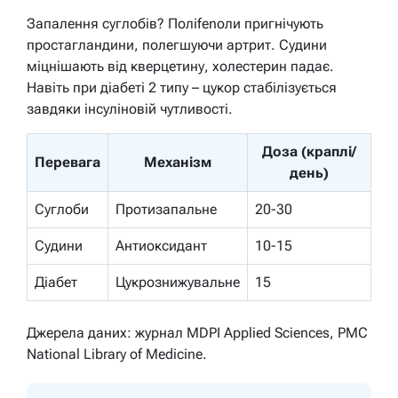
Запалення суглобів? Полifenоли пригнічують
простагландини, полегшуючи артрит. Судини
міцнішають від кверцетину, холестерин падає.
Навіть при діабеті 2 типу – цукор стабілізується
завдяки інсуліновій чутливості.
Доза (краплі/
Перевага
Механізм
день)
Суглоби
Протизапальне
20-30
Судини
Антиоксидант
10-15
Діабет
Цукрознижувальне
15
Джерела даних: журнал MDPI Applied Sciences, PMC
National Library of Medicine.