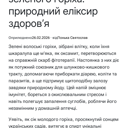
природний еліксир
здоров’я
Оприлюднено
26.02.2026
від
Понька Святослав
Зелені волоські горіхи, зібрані влітку, коли їхня
шкаралупа ще м’яка, як оксамит, перетворюються
на справжній скарб фітотерапії. Настоянка з них діє
як потужний союзник для шлунково-кишкового
тракту, допомагаючи приборкати діарею, коліти та
паразитів, а ще підтримує щитоподібну залозу
завдяки природному йоду. Цей напій зміцнює
імунітет, бореться з окислювальним стресом і
навіть полегшує запалення суглобів, роблячи його
незамінним у домашній аптечці.
Уявіть, як сік молодого горіха, просякнутий сонцем
українських садів, витягує в спирт унікальні