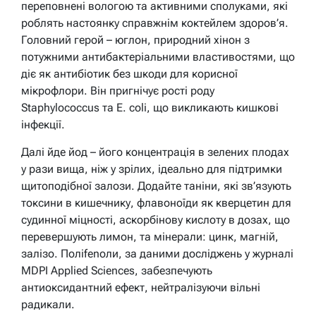
переповнені вологою та активними сполуками, які
роблять настоянку справжнім коктейлем здоров’я.
Головний герой – юглон, природний хінон з
потужними антибактеріальними властивостями, що
діє як антибіотик без шкоди для корисної
мікрофлори. Він пригнічує рості роду
Staphylococcus та E. coli, що викликають кишкові
інфекції.
Далі йде йод – його концентрація в зелених плодах
у рази вища, ніж у зрілих, ідеально для підтримки
щитоподібної залози. Додайте таніни, які зв’язують
токсини в кишечнику, флавоноїди як кверцетин для
судинної міцності, аскорбінову кислоту в дозах, що
перевершують лимон, та мінерали: цинк, магній,
залізо. Полifenоли, за даними досліджень у журналі
MDPI Applied Sciences, забезпечують
антиоксидантний ефект, нейтралізуючи вільні
радикали.