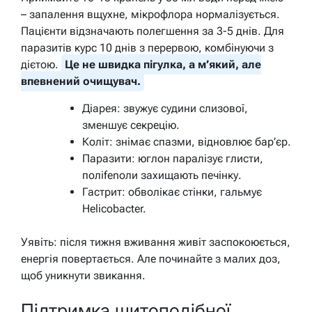
– запалення вщухне, мікрофлора нормалізується.
Пацієнти відзначають полегшення за 3-5 днів. Для
паразитів курс 10 днів з перервою, комбінуючи з
дієтою.
Це не швидка пігулка, а м’який, але
впевнений очищувач.
Діарея: звужує судини слизової,
зменшує секрецію.
Коліт: знімає спазми, відновлює бар’єр.
Паразити: юглон паралізує глисти,
полifenоли захищають печінку.
Гастрит: обволікає стінки, гальмує
Helicobacter.
Уявіть: після тижня вживання живіт заспокоюється,
енергія повертається. Але починайте з малих доз,
щоб уникнути звикання.
Підтримка щитоподібної