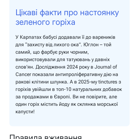
Цікаві факти про настоянку
зеленого горіха
У Карпатах бабусі додавали її до вареників
для “захисту від лихого ока”. Юглон – той
самий, що фарбує руки чорним,
використовували для татуювань у давніх
слов’ян. Дослідження 2024 року в Journal of
Cancer показали антипроліферативну дію на
ракові клітини шлунка. А в 2025-му tinctures з
горіхів увійшли в топ-10 натуральних добавок
за продажами в Європі. Ви не повірите, але
один горіх містить йоду як склянка морської
капусти!
Правила вживання,