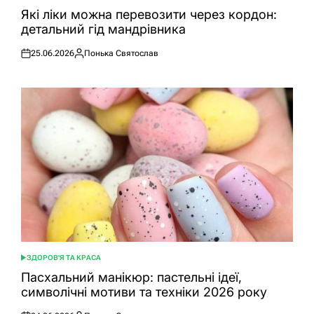
У
Які ліки можна перевозити через кордон:
детальний гід мандрівника
25.06.2026
Понька Святослав
Оприлюднено
Опубліковано
ЗДОРОВ'Я ТА КРАСА
ОПУБЛІКУВАТИ
У
Пасхальний манікюр: пастельні ідеї,
символічні мотиви та техніки 2026 року