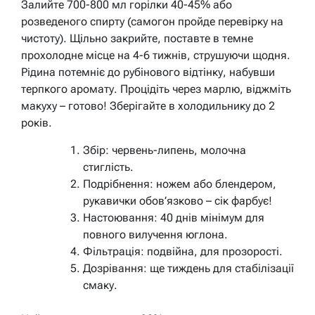
Залийте 700-800 мл горілки 40-45% або
розведеного спирту (самогон пройде перевірку на
чистоту). Щільно закрийте, поставте в темне
прохолодне місце на 4-6 тижнів, струшуючи щодня.
Рідина потемніє до рубінового відтінку, набувши
терпкого аромату. Процідіть через марлю, віджміть
макуху – готово! Зберігайте в холодильнику до 2
років.
Збір: червень-липень, молочна
стиглість.
Подрібнення: ножем або блендером,
рукавички обов’язково – сік фарбує!
Настоювання: 40 днів мінімум для
повного вилучення юглона.
Фільтрація: подвійна, для прозорості.
Дозрівання: ще тиждень для стабілізації
смаку.