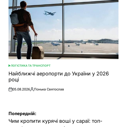
ЛОГІСТИКА ТА ТРАНСПОРТ
ОПУБЛІКУВАТИ
У
Найближчі аеропорти до України у 2026
році
05.08.2026
Понька Святослав
Оприлюднено
Опубліковано
Навігація
Попередній:
записів
Чим кропити курячі воші у сараї: топ-