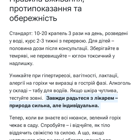
протипоказання та
обережність
Стандарт: 10-20 крапель 3 рази на день, розведені
у воді, курс 2-3 тижні з перервою. Для дітей –
половина дози після консультації. Зберігайте в
темряві, не перевищуйте – юглон токсичний у
надлишку.
Уникайте при гіпертиреозі, вагітності, лактації,
алергії на горіхи чи виразці в гострій фазі. Алкоголь
у складі – табу для водіїв. Якщо шкіра чутлива,
тестуйте зовні.
Завжди радьтеся з лікарем –
природа сильна, але індивідуальна.
Тепер, коли ви знаєте всі нюанси, зелений горіх
чекає в саду. Спробуйте – і відчуйте, як тіло
віддячить свіжістю та силою. А що, якщо