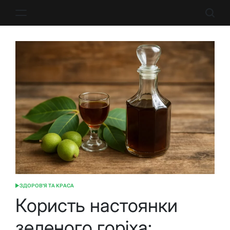
Перейти
до
вмісту
ЗДОРОВ'Я ТА КРАСА
ОПУБЛІКУВАТИ
У
Користь настоянки
зеленого горіха: