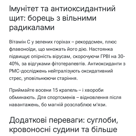
Імунітет та антиоксидантний
щит: борець з вільними
радикалами
Вітамін С у зелених горіхах – рекордсмен, плюс
флавоноїди, що множать його дію. Настоянка
підвищує опірність вірусам, скорочуючи ГРВІ на 30-
40%, за відгуками фітотерапевтів. Антиоксиданти з
PMC-досліджень нейтралізують оксидативний
стрес, уповільнюючи старіння.
Приймайте восени 15 крапель – і хвороби
обминають. Для спортсменів – відновлення після
навантажень, бо магній розслаблює м’язи.
Додаткові переваги: суглоби,
кровоносні судини та більше