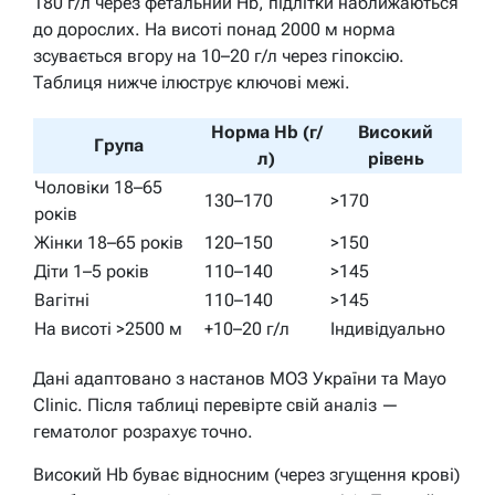
180 г/л через фетальний Hb, підлітки наближаються
до дорослих. На висоті понад 2000 м норма
зсувається вгору на 10–20 г/л через гіпоксію.
Таблиця нижче ілюструє ключові межі.
Норма Hb (г/
Високий
Група
л)
рівень
Чоловіки 18–65
130–170
>170
років
Жінки 18–65 років
120–150
>150
Діти 1–5 років
110–140
>145
Вагітні
110–140
>145
На висоті >2500 м
+10–20 г/л
Індивідуально
Дані адаптовано з настанов МОЗ України та Mayo
Clinic. Після таблиці перевірте свій аналіз —
гематолог розрахує точно.
Високий Hb буває відносним (через згущення крові)