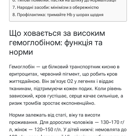
Типові помилки: пастки на шляху до нормалізації
Народні засоби: мінімізм з обережністю
Профілактика: тримайте Hb у шорах щодня
Що ховається за високим
гемоглобіном: функція та
норми
Гемоглобін — це білковий транспортник кисню в
еритроцитах, червоний пігмент, що робить кров
життєдайною. Він зв’язує O2 у легенях і віддає
тканинам, підтримуючи кожен подих. Коли рівень
зависокий, кров густішає, серце качає сильніше, а
ризик тромбів зростає експоненційно.
Норми залежать від статі, віку та висоти
проживання. Для дорослих чоловіків — 130–170 г/
л, жінок — 120–150 г/л. У дітей нижчі: немовлята до