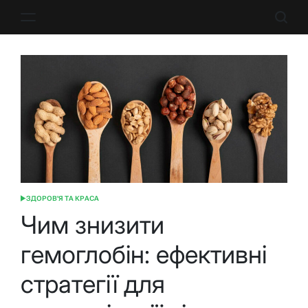
Перейти
до
вмісту
ЗДОРОВ'Я ТА КРАСА
ОПУБЛІКУВАТИ
У
Чим знизити
гемоглобін: ефективні
стратегії для