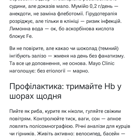
судини, але доказів мало. Мумійо 0,2 г/день —
анекдоти, не заміна флеботомії. Гірудотерапія
розріджує, але тільки в клініці — ризик інфекцій.
Лимонна вода — ок, бо аскорбінова кислота
блокує Fe.
Ви не повірите, але какао чи шоколад (темний)
інгібують залізо — жменя на день без фанатизму.
Та все це доповнення, не основа. Mayo Clinic
наголошує: без етіології — марно.
Профілактика: тримайте Hb у
шорах щодня
Пийте як риба, курите як ніколи, гуляйте свіжим
повітрям. Контролюйте тиск, ваги, сон — апное
ловлять полісомнографією. Річні аналізи для курців
чи гірників. Живіть активно: велосипед, басейн —