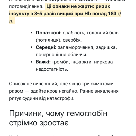
потовиділення.
Ці ознаки не жарти: ризик
інсульту в 3–5 разів вищий при Hb понад 180 г/
л.
Початкові:
слабкість, головний біль
(потилиця), свербіж.
Середні:
запаморочення, задишка,
почервоніння обличчя.
Важкі:
тромби, інфаркти, ниркова
недостатність.
Список не вичерпний, але якщо три симптоми
разом — здайте кров негайно. Раннє виявлення
рятує судини від катастрофи.
Причини, чому гемоглобін
стрімко зростає