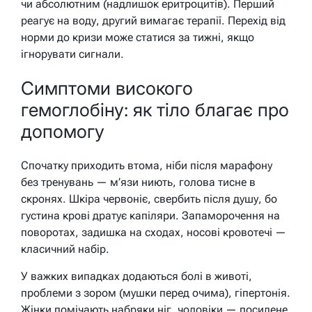
чи абсолютним (надлишок еритроцитів). Перший
реагує на воду, другий вимагає терапії. Перехід від
норми до кризи може статися за тижні, якщо
ігнорувати сигнали.
Симптоми високого
гемоглобіну: як тіло благає про
допомогу
Спочатку приходить втома, ніби після марафону
без тренувань — м’язи ниють, голова тисне в
скронях. Шкіра червоніє, свербить після душу, бо
густина крові дратує капіляри. Запаморочення на
поворотах, задишка на сходах, носові кровотечі —
класичний набір.
У важких випадках додаються болі в животі,
проблеми з зором (мушки перед очима), гіпертонія.
Жінки помічають набряки ніг, чоловіки — посилене