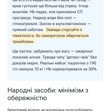
кров густішає ще більше від стресу. Ігнор
аналізів: Hb падає, але прихована СП
прогресує. Надмір води без солі —
гіпонатріємія. Залізо в мультивітамінах —
прямий саботаж.
Завжди стартуйте з
гематолога, бо саморятунок обертається
тромбозом.
Ще пастка: забувають про вагу — ожиріння
посилює апное. Тренди типу “детокс-чаїв” без
доказів марні. Реальні кейси: пацієнтка з 190
г/л скинула 10 кг і Hb нормалізувався на 30%.
Народні засоби: мінімізм з
обережністю
Березовий відвар чи валеріана розслаблюють