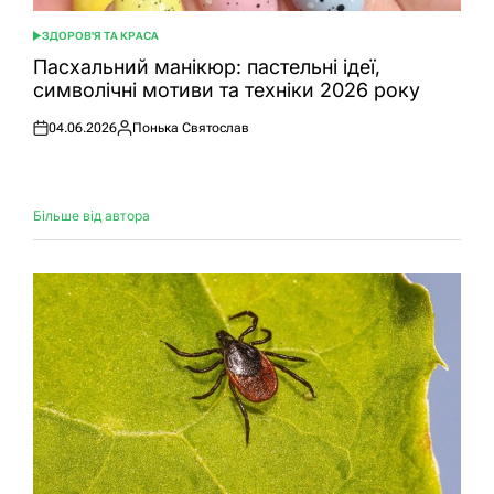
ЗДОРОВ'Я ТА КРАСА
ОПУБЛІКУВАТИ
У
Пасхальний манікюр: пастельні ідеї,
символічні мотиви та техніки 2026 року
04.06.2026
Понька Святослав
Оприлюднено
Опубліковано
Більше від автора