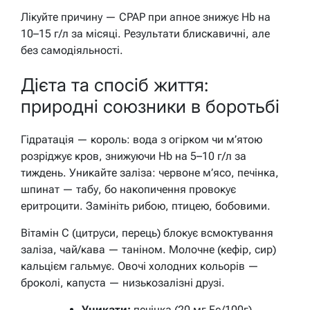
Лікуйте причину — CPAP при апное знижує Hb на
10–15 г/л за місяці. Результати блискавичні, але
без самодіяльності.
Дієта та спосіб життя:
природні союзники в боротьбі
Гідратація — король: вода з огірком чи м’ятою
розріджує кров, знижуючи Hb на 5–10 г/л за
тиждень. Уникайте заліза: червоне м’ясо, печінка,
шпинат — табу, бо накопичення провокує
еритроцити. Замініть рибою, птицею, бобовими.
Вітамін C (цитруси, перець) блокує всмоктування
заліза, чай/кава — таніном. Молочне (кефір, сир)
кальцієм гальмує. Овочі холодних кольорів —
броколі, капуста — низькозалізні друзі.
Уникати:
печінка (20 мг Fe/100г),