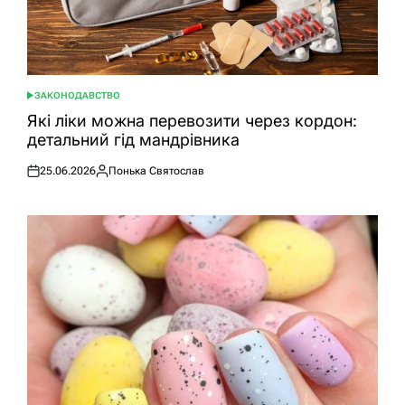
ЗАКОНОДАВСТВО
ОПУБЛІКУВАТИ
У
Які ліки можна перевозити через кордон:
детальний гід мандрівника
25.06.2026
Понька Святослав
Оприлюднено
Опубліковано