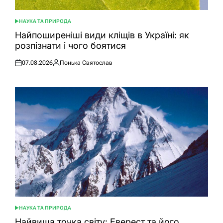
НАУКА ТА ПРИРОДА
ОПУБЛІКУВАТИ
У
Найпоширеніші види кліщів в Україні: як
розпізнати і чого боятися
07.08.2026
Понька Святослав
Оприлюднено
Опубліковано
НАУКА ТА ПРИРОДА
ОПУБЛІКУВАТИ
У
Найвища точка світу: Еверест та його