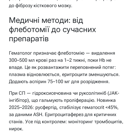
до фіброзу кісткового мозку.
Медичні методи: від
флеботомії до сучасних
препаратів
Гематолог призначає флеботомію — видалення
300–500 мл крові раз на 1–2 тижні, поки Hb не
впаде. Це як розвантажити переповнений потяг:
плазма відновлюється, еритроцити зменшуються.
Додають аспірин 75–100 мг для розрідження.
При СП — гідроксисечовина чи руксолітиніб (JAK-
інгібітор), що гальмують проліферацію. Новинка
2025–2026: русфертід, стабілізує гематocrit <45%,
за даними ASH. Еритроцитаферез для критичних
станів. Усе під контролем: моніторинг тромбоцитів,
нирок.