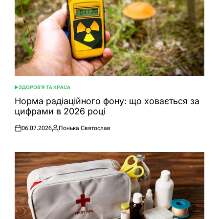
ЗДОРОВ'Я ТА КРАСА
ОПУБЛІКУВАТИ
У
Норма радіаційного фону: що ховається за
цифрами в 2026 році
06.07.2026
Понька Святослав
Оприлюднено
Опубліковано