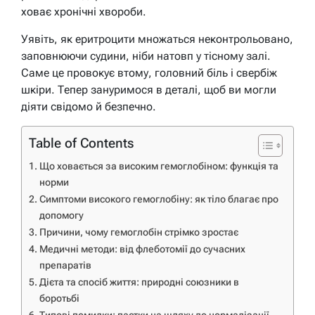
ховає хронічні хвороби.
Уявіть, як еритроцити множаться неконтрольовано,
заповнюючи судини, ніби натовп у тісному залі.
Саме це провокує втому, головний біль і свербіж
шкіри. Тепер зануримося в деталі, щоб ви могли
діяти свідомо й безпечно.
Table of Contents
Що ховається за високим гемоглобіном: функція та
норми
Симптоми високого гемоглобіну: як тіло благає про
допомогу
Причини, чому гемоглобін стрімко зростає
Медичні методи: від флеботомії до сучасних
препаратів
Дієта та спосіб життя: природні союзники в
боротьбі