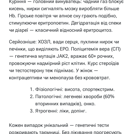
Куріння — головний винуватець: чадний газ блокує
кисень, нирки сигналять мозку виробляти більше
Hb. Гірське повітря чи апное сну грають подібно,
стимулюючи еритропоетин. Дегідратація від спеки
чи діареї — класичний відносний еритроцитоз.
Серйозніше: ХОЗЛ, вади серця, пухлини нирок чи
печінки, що виділяють EPO. Поліцитемія вера (СП)
— генетична мутація JAK2, вражає 60+ рочних,
провокуючи надмірний ріст клітин. Курс стероїдів
чи тестостерону теж піднімає. У жінок —
контрацептиви чи менопауза без крововтрат.
Фізіологічні: висота, спортекстрим.
Патологічні: легеневі хвороби (60%
вторинних випадків), онко.
Ятрогенні: ліки, допінг.
Кожен випадок унікальний — генетичні тести
розкривають таємниці. Без лікування прогресують