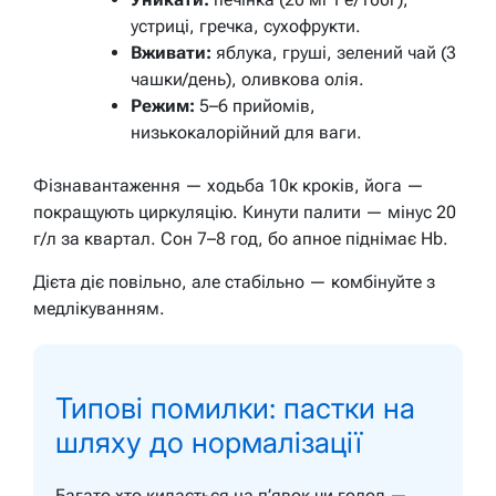
устриці, гречка, сухофрукти.
Вживати:
яблука, груші, зелений чай (3
чашки/день), оливкова олія.
Режим:
5–6 прийомів,
низькокалорійний для ваги.
Фізнавантаження — ходьба 10к кроків, йога —
покращують циркуляцію. Кинути палити — мінус 20
г/л за квартал. Сон 7–8 год, бо апное піднімає Hb.
Дієта діє повільно, але стабільно — комбінуйте з
медлікуванням.
Типові помилки: пастки на
шляху до нормалізації
Багато хто кидається на п’явок чи голод —