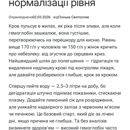
нормалізації рівня
Оприлюднено
02.03.2026
від
Понька Святослав
Кров пульсує в жилах, як ріка після зливи, але коли
гемоглобін зашкалює, вона густішає,
перетворюючись на перешкоду для кисню. Рівень
вище 170 г/л у чоловіків чи 150 г/л у жінок кричить
про небезпеку: від згустків до серцевих криз.
Найшвидший шлях до полегшення — гідратація та
видалення надлишку крові під контролем лікаря,
але давайте розберемося глибше, крок за кроком.
Спершу пийте воду — 2,5–3 літри на добу, бо
дегідратація штучно піднімає показники, стискаючи
плазму. Додайте лимонний сік для розрідження,
але уникайте надмірного заліза з червоним м’ясом
чи печінкою. Це базовий старт, який діє за лічені
дні, якщо причина не глибша. Та без аналізів
ризикнете здоров’ям — високий гемоглобін часто