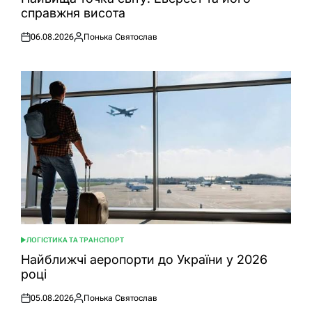
справжня висота
06.08.2026
Понька Святослав
Оприлюднено
Опубліковано
ЛОГІСТИКА ТА ТРАНСПОРТ
ОПУБЛІКУВАТИ
У
Найближчі аеропорти до України у 2026
році
05.08.2026
Понька Святослав
Оприлюднено
Опубліковано