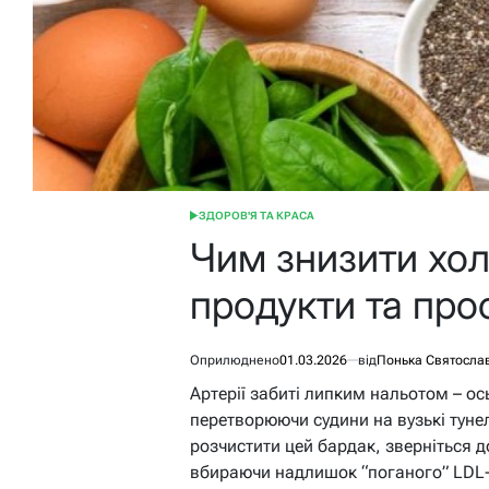
ЗДОРОВ'Я ТА КРАСА
ОПУБЛІКУВАТИ
У
Чим знизити хол
продукти та прос
Оприлюднено
01.03.2026
від
Понька Святосла
Артерії забиті липким нальотом – о
перетворюючи судини на вузькі тунел
розчистити цей бардак, зверніться до
вбираючи надлишок “поганого” LDL-х