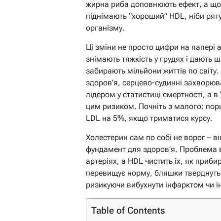
жирна риба доповнюють ефект, а щод
піднімають “хороший” HDL, ніби ряту
організму.
Ці зміни не просто цифри на папері 
знімають тяжкість у грудях і дають ш
забирають мільйони життів по світу.
здоров’я, серцево-судинні захворю
лідером у статистиці смертності, а 
цим ризиком. Почніть з малого: пор
LDL на 5%, якщо триматися курсу.
Холестерин сам по собі не ворог – ві
фундамент для здоров’я. Проблема 
артеріях, а HDL чистить їх, як приби
перевищує норму, бляшки тверднуть,
ризикуючи вибухнути інфарктом чи і
Table of Contents