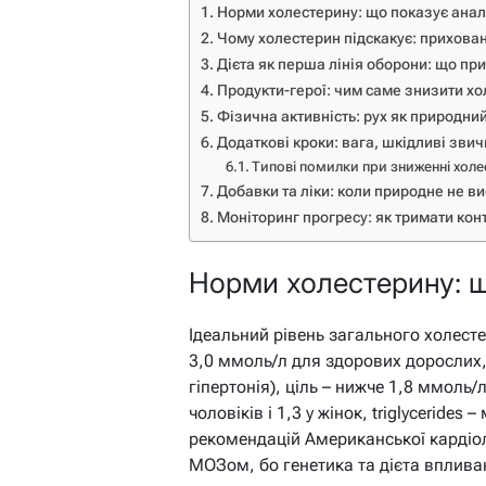
Норми холестерину: що показує анал
Чому холестерин підскакує: прихован
Дієта як перша лінія оборони: що при
Продукти-герої: чим саме знизити х
Фізична активність: рух як природни
Додаткові кроки: вага, шкідливі звич
Типові помилки при зниженні хол
Добавки та ліки: коли природне не в
Моніторинг прогресу: як тримати кон
Норми холестерину: щ
Ідеальний рівень загального холест
3,0 ммоль/л для здорових дорослих, а
гіпертонія), ціль – нижче 1,8 ммоль/
чоловіків і 1,3 у жінок, triglycerides
рекомендацій Американської кардіоло
МОЗом, бо генетика та дієта вплива