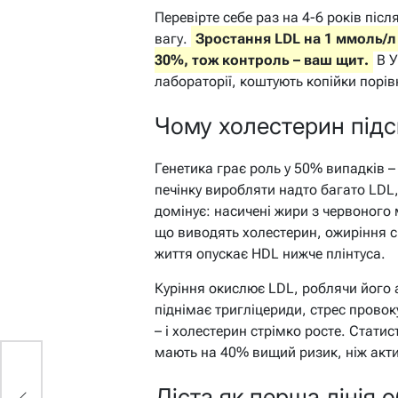
Перевірте себе раз на 4-6 років післ
вагу.
Зростання LDL на 1 ммоль/л 
30%, тож контроль – ваш щит.
В У
лабораторії, коштують копійки порів
Чому холестерин підс
Генетика грає роль у 50% випадків 
печінку виробляти надто багато LDL,
домінує: насичені жири з червоного
що виводять холестерин, ожиріння с
життя опускає HDL нижче плінтуса.
Куріння окислює LDL, роблячи його
піднімає тригліцериди, стрес провок
– і холестерин стрімко росте. Стат
мають на 40% вищий ризик, ніж акти
Дієта як перша лінія 