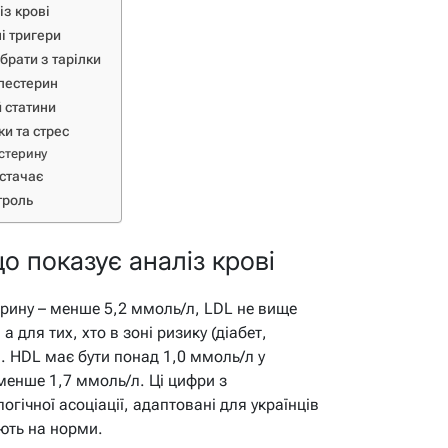
із крові
і тригери
брати з тарілки
олестерин
й статини
ки та стрес
естерину
истачає
троль
о показує аналіз крові
ерину – менше 5,2 ммоль/л, LDL не вище
 для тих, хто в зоні ризику (діабет,
л. HDL має бути понад 1,0 ммоль/л у
 – менше 1,7 ммоль/л. Ці цифри з
гічної асоціації, адаптовані для українців
ють на норми.