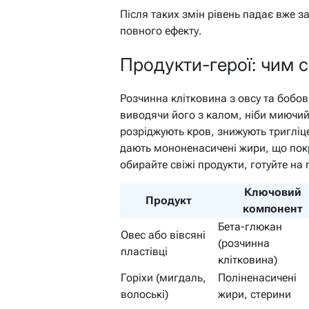
Після таких змін рівень падає вже з
повного ефекту.
Продукти-герої: чим 
Розчинна клітковина з овсу та бобов
виводячи його з калом, ніби миючий 
розріджують кров, знижують тригліц
дають мононенасичені жири, що покр
обирайте свіжі продукти, готуйте на 
Ключовий
Продукт
компонент
Бета-глюкан
Овес або вівсяні
(розчинна
пластівці
клітковина)
Горіхи (мигдаль,
Поліненасичені
волоські)
жири, стерини