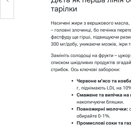
тарілки
Насичені жири з вершкового масла, ж
– головні злочинці, бо печінка пере
фастфуду ще гірші, підвищуючи ризи
300 мг/добу, уникаючи мозків, ікри 
Замініть солодощі на фрукти – цуко
списком шкідливих продуктів згадай
стрибок. Ось ключові заборони:
Червоне м’ясо та ковб
г, піднімають LDL на 10
Смажене та випічка на 
накопичуючи бляшки.
Повножирні молочки:
с
обирайте 0-1%.
Промислові соки та га