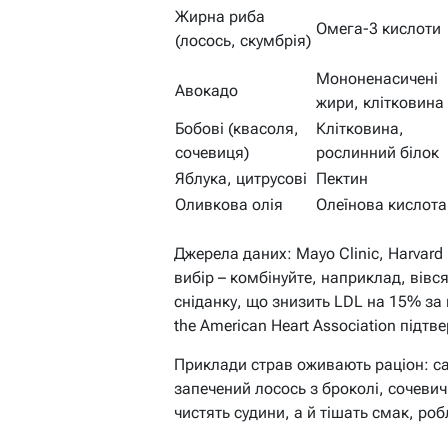
Жирна риба
Омега-3 кислоти
(лосось, скумбрія)
Мононенасичені
Авокадо
жири, клітковина
Бобові (квасоля,
Клітковина,
сочевиця)
рослинний білок
Яблука, цитрусові
Пектин
Оливкова олія
Олеїнова кислота
Джерела даних: Mayo Clinic, Harvard
вибір – комбінуйте, наприклад, вівс
сніданку, що знизить LDL на 15% за 
the American Heart Association підт
Приклади страв оживають раціон: сал
запечений лосось з броколі, сочеви
чистять судини, а й тішать смак, ро