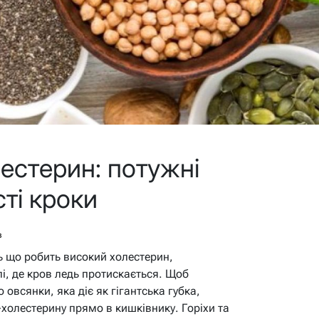
естерин: потужні
ті кроки
в
сь що робить високий холестерин,
і, де кров ледь протискається. Щоб
 овсянки, яка діє як гігантська губка,
олестерину прямо в кишківнику. Горіхи та