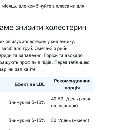
а місяць, але комбінуйте з плюсами для
саме знизити холестерин
их зв’язує холестерин у кишечнику,
засіб для труб. Омега-3 з риби
ериди та запалення. Горіхи та авокадо
ащують профіль ліпідів. Перед таблицею:
парі чи запікайте.
Рекомендована
Ефект на LDL
порція
40-50 г/день (каша
Знижує на 5-10%
на сніданок)
Знижує на 5-15%
30 г/день (жменя)