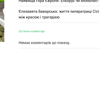
Найвища гора Європи: Ельбрус чи Монблан?
Єлизавета Баварська: життя імператриці Сісі
між красою і трагедією
Останні коментарі
Немає коментарів до показу.