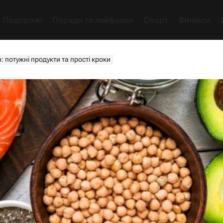
Подорожі
Поради та лайфхаки
Спорт
Фінанси
 потужні продукти та прості кроки