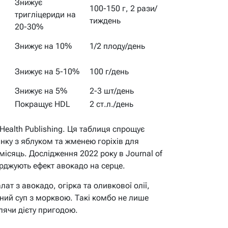
Знижує
100-150 г, 2 рази/
тригліцериди на
тиждень
20-30%
Знижує на 10%
1/2 плоду/день
Знижує на 5-10%
100 г/день
Знижує на 5%
2-3 шт/день
Покращує HDL
2 ст.л./день
 Health Publishing. Ця таблиця спрощує
янку з яблуком та жменею горіхів для
місяць. Дослідження 2022 року в Journal of
верджують ефект авокадо на серце.
ат з авокадо, огірка та оливкової олії,
чний суп з морквою. Такі комбо не лише
блячи дієту пригодою.