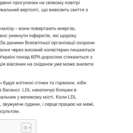
енні прогулянки на свіжому повітрі
вальний вертоліт, що вивозить сміття з
аналізу – вони повертають енергію,
анс уникнути інфарктів, які щороку
 За даними Всесвітньої організації охорони
вання через високий холестерин лишаються
в Україні понад 60% дорослих стикаються з
ція вівсянки на сніданок уже може знизити
н будує клітинні стінки та гормони, ніби
в балансі: LDL накопичує бляшки в
ральник у великому місті. Коли LDL
 звужуючи судини, і серце працює на межі,
нсультом.