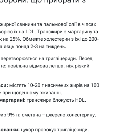
ирної свинини та пальмової олії в чіпсах
творює їх на LDL. Трансжири з маргарину та
к на 25%. Обмежте холестерин з їжі до 200-
та яєць понад 2-3 на тиждень.
р перетворюється на тригліцериди. Перед
те: повільна відмова легша, ніж різкий
аси:
містять 10-20 г насичених жирів на 100
% при щоденному вживанні.
маргарині:
трансжири блокують HDL,
ир 9% та сметана – джерело холестерину,
зованки:
цукор провокує тригліцериди.