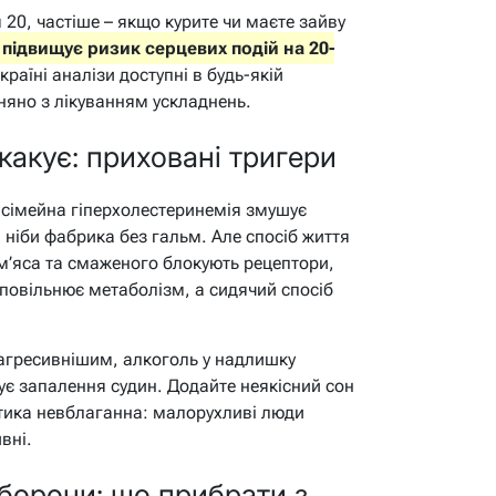
я 20, частіше – якщо курите чи маєте зайву
підвищує ризик серцевих подій на 20-
країні аналізи доступні в будь-якій
няно з лікуванням ускладнень.
какує: приховані тригери
– сімейна гіперхолестеринемія змушує
 ніби фабрика без гальм. Але спосіб життя
 м’яса та смаженого блокують рецептори,
повільнює метаболізм, а сидячий спосіб
 агресивнішим, алкоголь у надлишку
ує запалення судин. Додайте неякісний сон
истика невблаганна: малорухливі люди
вні.
оборони: що прибрати з