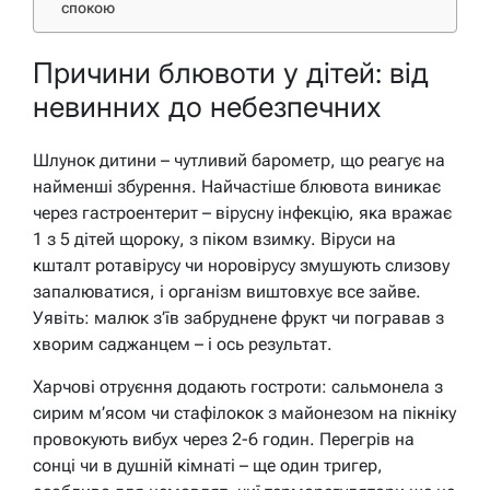
спокою
Причини блювоти у дітей: від
невинних до небезпечних
Шлунок дитини – чутливий барометр, що реагує на
найменші збурення. Найчастіше блювота виникає
через гастроентерит – вірусну інфекцію, яка вражає
1 з 5 дітей щороку, з піком взимку. Віруси на
кшталт ротавірусу чи норовірусу змушують слизову
запалюватися, і організм виштовхує все зайве.
Уявіть: малюк з’їв забруднене фрукт чи погравав з
хворим саджанцем – і ось результат.
Харчові отруєння додають гостроти: сальмонела з
сирим м’ясом чи стафілокок з майонезом на пікніку
провокують вибух через 2-6 годин. Перегрів на
сонці чи в душній кімнаті – ще один тригер,