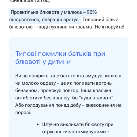
триваліша 12 год.
Проектільна блювота у малюка – 90%
пілоростеноз, операція врятує.
Головний біль з
блювотою – іноді пухлина чи травма. Не ігноруйте!
Типові помилки батьків при
блювоті у дитини
Ви не повірите, але багато хто змушує пити сік
чи молоко одразу – це як поливати вогонь
бензином, провокує повтор. Інша класика:
антибіотики без аналізу, бо “нуди в животі”.
Або голодування понад добу – зневоднення на
порозі.
Штучно викликати блювоту при
отруєнні кислотами/лужами –