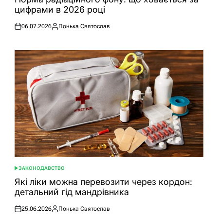
цифрами в 2026 році
06.07.2026
Понька Святослав
Оприлюднено
Опубліковано
ЗАКОНОДАВСТВО
ОПУБЛІКУВАТИ
У
Які ліки можна перевозити через кордон:
детальний гід мандрівника
25.06.2026
Понька Святослав
Оприлюднено
Опубліковано