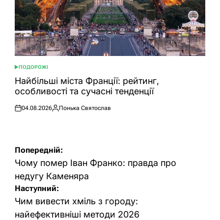
ПОДОРОЖІ
ОПУБЛІКУВАТИ
У
Найбільші міста Франції: рейтинг,
особливості та сучасні тенденції
04.08.2026
Понька Святослав
Оприлюднено
Опубліковано
Навігація
Попередній:
записів
Чому помер Іван Франко: правда про
недугу Каменяра
Наступний:
Чим вивести хміль з городу:
найефективніші методи 2026