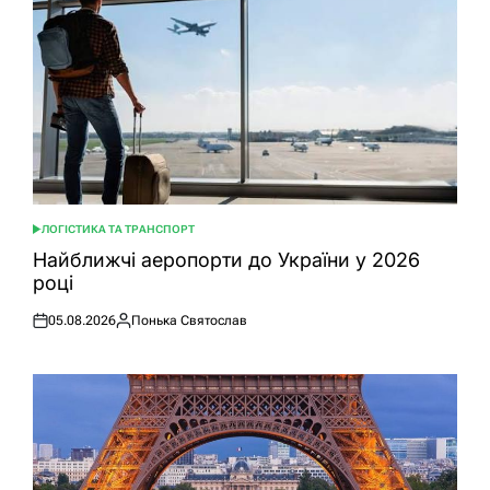
ЛОГІСТИКА ТА ТРАНСПОРТ
ОПУБЛІКУВАТИ
У
Найближчі аеропорти до України у 2026
році
05.08.2026
Понька Святослав
Оприлюднено
Опубліковано