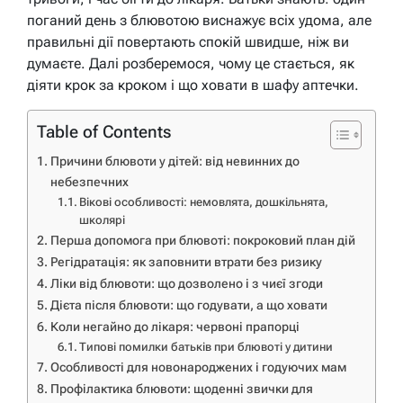
поганий день з блювотою виснажує всіх удома, але
правильні дії повертають спокій швидше, ніж ви
думаєте. Далі розберемося, чому це стається, як
діяти крок за кроком і що ховати в шафу аптечки.
Table of Contents
Причини блювоти у дітей: від невинних до
небезпечних
Вікові особливості: немовлята, дошкільнята,
школярі
Перша допомога при блювоті: покроковий план дій
Регідратація: як заповнити втрати без ризику
Ліки від блювоти: що дозволено і з чиєї згоди
Дієта після блювоти: що годувати, а що ховати
Коли негайно до лікаря: червоні прапорці
Типові помилки батьків при блювоті у дитини
Особливості для новонароджених і годуючих мам
Профілактика блювоти: щоденні звички для