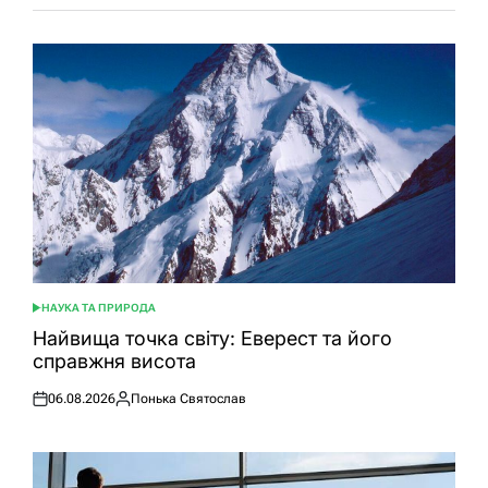
НАУКА ТА ПРИРОДА
ОПУБЛІКУВАТИ
У
Найвища точка світу: Еверест та його
справжня висота
06.08.2026
Понька Святослав
Оприлюднено
Опубліковано