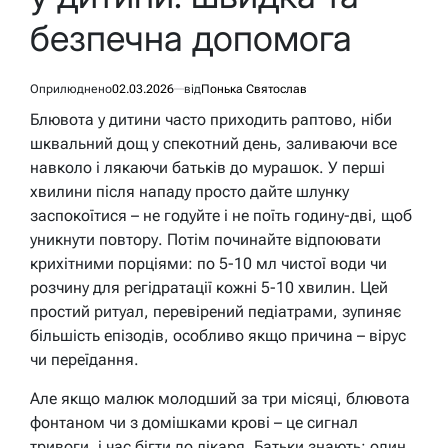
безпечна допомога
Оприлюднено
02.03.2026
від
Понька Святослав
Блювота у дитини часто приходить раптово, ніби
шквальний дощ у спекотний день, заливаючи все
навколо і лякаючи батьків до мурашок. У перші
хвилини після нападу просто дайте шлунку
заспокоїтися – не годуйте і не поїть годину-дві, щоб
уникнути повтору. Потім починайте відпоювати
крихітними порціями: по 5-10 мл чистої води чи
розчину для регідратації кожні 5-10 хвилин. Цей
простий ритуал, перевірений педіатрами, зупиняє
більшість епізодів, особливо якщо причина – вірус
чи переїдання.
Але якщо малюк молодший за три місяці, блювота
фонтаном чи з домішками крові – це сигнал
тривоги, і час бігти до лікаря. Батьки знають: один