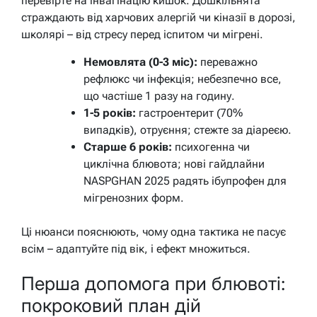
перевірте на інвагінацію кишок. Дошкільнята
страждають від харчових алергій чи кіназії в дорозі,
школярі – від стресу перед іспитом чи мігрені.
Немовлята (0-3 міс):
переважно
рефлюкс чи інфекція; небезпечно все,
що частіше 1 разу на годину.
1-5 років:
гастроентерит (70%
випадків), отруєння; стежте за діареєю.
Старше 6 років:
психогенна чи
циклічна блювота; нові гайдлайни
NASPGHAN 2025 радять ібупрофен для
мігренозних форм.
Ці нюанси пояснюють, чому одна тактика не пасує
всім – адаптуйте під вік, і ефект множиться.
Перша допомога при блювоті:
покроковий план дій