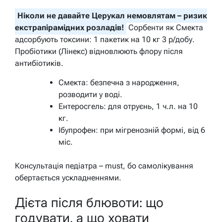
Ніколи не давайте Церукал немовлятам – ризик
екстрапірамідних розладів!
Сорбенти як Смекта
адсорбують токсини: 1 пакетик на 10 кг 3 р/добу.
Пробіотики (Лінекс) відновлюють флору після
антибіотиків.
Смекта: безпечна з народження,
розводити у воді.
Ентеросгель: для отруєнь, 1 ч.л. на 10
кг.
Ібупрофен: при мігренозній формі, від 6
міс.
Консультація педіатра – must, бо самолікування
обертається ускладненнями.
Дієта після блювоти: що
годувати, а що ховати