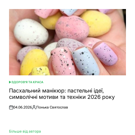
ЗДОРОВ'Я ТА КРАСА
ОПУБЛІКУВАТИ
У
Пасхальний манікюр: пастельні ідеї,
символічні мотиви та техніки 2026 року
04.06.2026
Понька Святослав
Оприлюднено
Опубліковано
Більше від автора