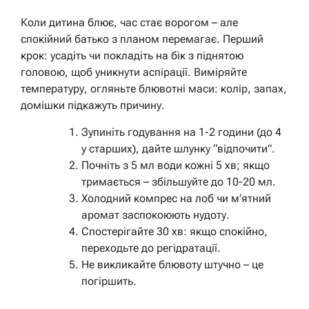
Коли дитина блює, час стає ворогом – але
спокійний батько з планом перемагає. Перший
крок: усадіть чи покладіть на бік з піднятою
головою, щоб уникнути аспірації. Виміряйте
температуру, огляньте блювотні маси: колір, запах,
домішки підкажуть причину.
Зупиніть годування на 1-2 години (до 4
у старших), дайте шлунку “відпочити”.
Почніть з 5 мл води кожні 5 хв; якщо
тримається – збільшуйте до 10-20 мл.
Холодний компрес на лоб чи м’ятний
аромат заспокоюють нудоту.
Спостерігайте 30 хв: якщо спокійно,
переходьте до регідратації.
Не викликайте блювоту штучно – це
погіршить.