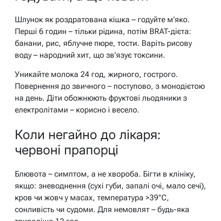
Шлунок як роздратована кішка – годуйте м’яко.
Перші 6 годин – тільки рідина, потім BRAT-дієта:
банани, рис, яблучне пюре, тости. Варіть рисову
воду – народний хит, що зв’язує токсини.
Уникайте молока 24 год, жирного, гострого.
Повернення до звичного – поступово, з монодієтою
на день. Діти обожнюють фруктові льодяники з
електролітами – корисно і весело.
Коли негайно до лікаря:
червоні прапорці
Блювота – симптом, а не хвороба. Бігти в клініку,
якщо: зневоднення (сухі губи, запалі очі, мало сечі),
кров чи жовч у масах, температура >39°C,
сонливість чи судоми. Для немовлят – будь-яка