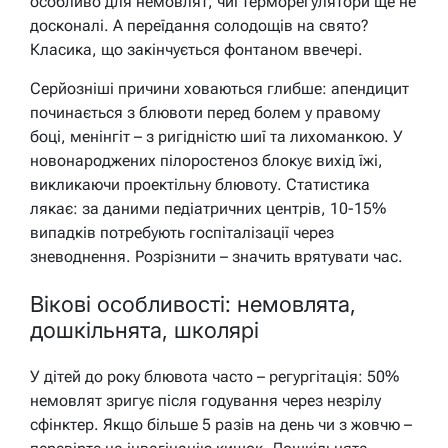
особливо для немовлят, чиї терморегулятори ще не
досконалі. А переїдання солодощів на свято?
Класика, що закінчується фонтаном ввечері.
Серйозніші причини ховаються глибше: апендицит
починається з блювоти перед болем у правому
боці, менінгіт – з ригідністю шиї та лихоманкою. У
новонароджених пілоростеноз блокує вихід їжі,
викликаючи проектільну блювоту. Статистика
лякає: за даними педіатричних центрів, 10-15%
випадків потребують госпіталізації через
зневоднення. Розрізнити – значить врятувати час.
Вікові особливості: немовлята,
дошкільнята, школярі
У дітей до року блювота часто – регургітація: 50%
немовлят зригує після годування через незрілу
сфінктер. Якщо більше 5 разів на день чи з жовчю –