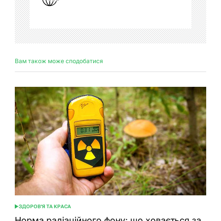
Вам також може сподобатися
ЗДОРОВ'Я ТА КРАСА
ОПУБЛІКУВАТИ
У
Норма радіаційного фону: що ховається за