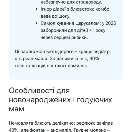
небезпечно для стравоходу.
Ігнор діареї з блювотою: комбо
веде до шоку.
Самолікування Церукалом: у 2025
заборонили для дітей <1 року
через серцеві ризики.
Ці пастки коштують дорого – краще педіатр,
ніж реанімація. За даними клінік, 30%
госпіталізацій від таких помилок.
Особливості для
новонароджених і годуючих
мам
Немовлята блюють делікатно: рефлюкс зачіпає
40%, але фонтан – аномалія. Грудне молоко –