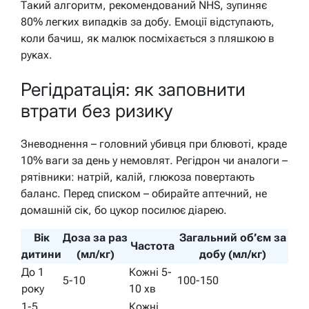
Такий алгоритм, рекомендований NHS, зупиняє
80% легких випадків за добу. Емоції відступають,
коли бачиш, як малюк посміхається з пляшкою в
руках.
Регідратація: як заповнити
втрати без ризику
Зневоднення – головний убивця при блювоті, краде
10% ваги за день у немовлят. Регідрон чи аналоги –
рятівники: натрій, калій, глюкоза повертають
баланс. Перед списком – обирайте аптечний, не
домашній сік, бо цукор посилює діарею.
Вік
Доза за раз
Загальний об’єм за
Частота
дитини
(мл/кг)
добу (мл/кг)
До 1
Кожні 5-
5-10
100-150
року
10 хв
1-5
Кожні