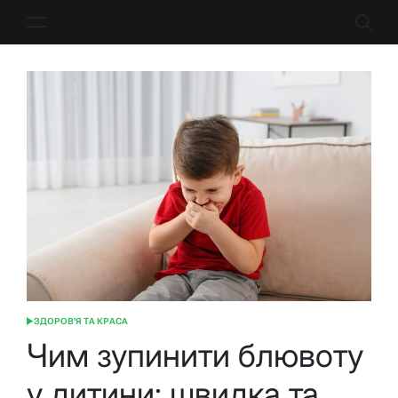
Перейти
до
вмісту
ЗДОРОВ'Я ТА КРАСА
ОПУБЛІКУВАТИ
У
Чим зупинити блювоту
у дитини: швидка та