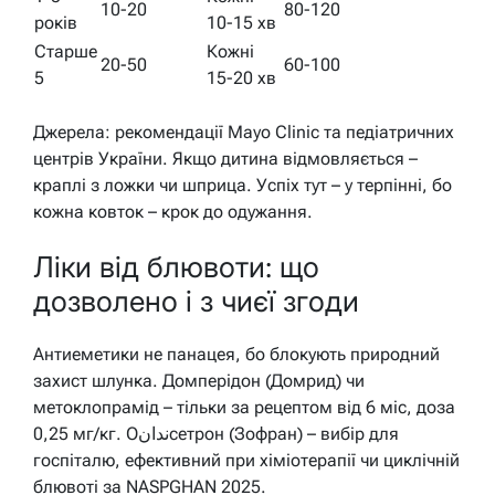
10-20
80-120
років
10-15 хв
Старше
Кожні
20-50
60-100
5
15-20 хв
Джерела: рекомендації Mayo Clinic та педіатричних
центрів України. Якщо дитина відмовляється –
краплі з ложки чи шприца. Успіх тут – у терпінні, бо
кожна ковток – крок до одужання.
Ліки від блювоти: що
дозволено і з чиєї згоди
Антиеметики не панацея, бо блокують природний
захист шлунка. Домперідон (Домрид) чи
метоклопрамід – тільки за рецептом від 6 міс, доза
0,25 мг/кг. Оندانсетрон (Зофран) – вибір для
госпіталю, ефективний при хіміотерапії чи циклічній
блювоті за NASPGHAN 2025.