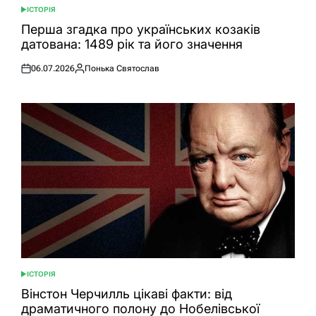
ІСТОРІЯ
ОПУБЛІКУВАТИ
У
Перша згадка про українських козаків
датована: 1489 рік та його значення
06.07.2026
Понька Святослав
Оприлюднено
Опубліковано
ІСТОРІЯ
ОПУБЛІКУВАТИ
У
Вінстон Черчилль цікаві факти: від
драматичного полону до Нобелівської