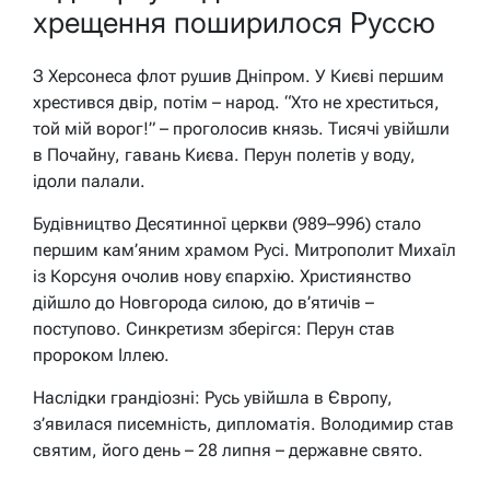
хрещення поширилося Руссю
З Херсонеса флот рушив Дніпром. У Києві першим
хрестився двір, потім – народ. “Хто не хреститься,
той мій ворог!” – проголосив князь. Тисячі увійшли
в Почайну, гавань Києва. Перун полетів у воду,
ідоли палали.
Будівництво Десятинної церкви (989–996) стало
першим кам’яним храмом Русі. Митрополит Михаїл
із Корсуня очолив нову єпархію. Християнство
дійшло до Новгорода силою, до в’ятичів –
поступово. Синкретизм зберігся: Перун став
пророком Іллею.
Наслідки грандіозні: Русь увійшла в Європу,
з’явилася писемність, дипломатія. Володимир став
святим, його день – 28 липня – державне свято.