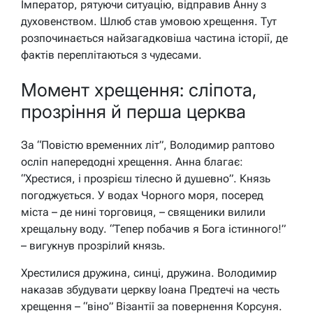
Імператор, рятуючи ситуацію, відправив Анну з
духовенством. Шлюб став умовою хрещення. Тут
розпочинається найзагадковіша частина історії, де
фактів переплітаються з чудесами.
Момент хрещення: сліпота,
прозріння й перша церква
За “Повістю временних літ”, Володимир раптово
осліп напередодні хрещення. Анна благає:
“Хрестися, і прозрієш тілесно й душевно”. Князь
погоджується. У водах Чорного моря, посеред
міста – де нині торговиця, – священики вилили
хрещальну воду. “Тепер побачив я Бога істинного!”
– вигукнув прозрілий князь.
Хрестилися дружина, синці, дружина. Володимир
наказав збудувати церкву Іоана Предтечі на честь
хрещення – “віно” Візантії за повернення Корсуня.