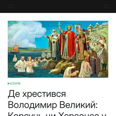
Перейти
до
вмісту
ІСТОРІЯ
ОПУБЛІКУВАТИ
У
Де хрестився
Володимир Великий:
Корсунь чи Херсонес у