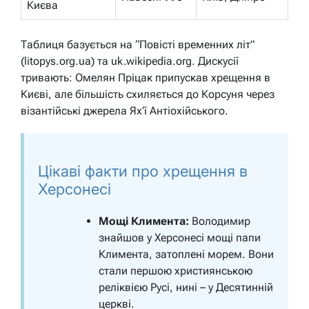
Києва
Таблиця базується на “Повісті временних літ”
(litopys.org.ua) та uk.wikipedia.org. Дискусії
тривають: Омелян Пріцак припускав хрещення в
Києві, але більшість схиляється до Корсуня через
візантійські джерела Ях’ї Антіохійського.
Цікаві факти про хрещення в
Херсонесі
Мощі Климента:
Володимир
знайшов у Херсонесі мощі папи
Климента, затоплені морем. Вони
стали першою християнською
реліквією Русі, нині – у Десятинній
церкві.