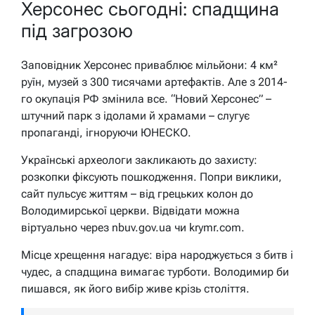
Херсонес сьогодні: спадщина
під загрозою
Заповідник Херсонес приваблює мільйони: 4 км²
руїн, музей з 300 тисячами артефактів. Але з 2014-
го окупація РФ змінила все. “Новий Херсонес” –
штучний парк з ідолами й храмами – слугує
пропаганді, ігноруючи ЮНЕСКО.
Українські археологи закликають до захисту:
розкопки фіксують пошкодження. Попри виклики,
сайт пульсує життям – від грецьких колон до
Володимирської церкви. Відвідати можна
віртуально через nbuv.gov.ua чи krymr.com.
Місце хрещення нагадує: віра народжується з битв і
чудес, а спадщина вимагає турботи. Володимир би
пишався, як його вибір живе крізь століття.