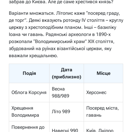
забрав до Києва. Але де саме хрестився князь?
Варіанти множаться. Літопис каже “посеред граду,
де торг”. Деякі вказують ротонду IV століття – круглу
церкву з хрестоподібним планом. Інші – базиліку
Іоана чи гавань. Радянські археологи в 1890-х
розкопали “Володимирський храм” XIX століття,
збудований на руїнах візантійської церкви, яку
вважали хрещальнею.
Дата
Подія
Місце
(приблизно)
Весна
Облога Корсуня
Херсонес
988/989
Хрещення
Посеред міста,
Літо 989
Володимира
гавань
Повернення до
Навесні 990
Київ, Дніпро