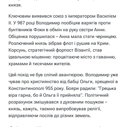
князя.
Ключовим виявився союз з імператором Василієм
II. У 987 році Володимир пообіцяв варягів проти
бунтівників Фоки в обмін на руку сестри Анни.
Обіцянка порушилася – Анна мала стати черницею.
Розлючений князь зібрав флот і рушив на Крим.
Корсунь, стратегічний форпост Візантії, став
ідеальною мішенню: процвітаюче місто з гаванню,
храмами й тисячами жителів.
Цей похід не був сліпий авантюрою. Володимир уже
чував про християнство від бабці Ольги, хрещеної в
Константинополі 955 року. Бояри радили: “Грецька
віра гарна, бо й Ольга її прийняла”. Політичний
розрахунок змішувався з духовним пошуком –
князь, кажуть, таємно випробовував релігії,
відправляючи послів до різних земель.