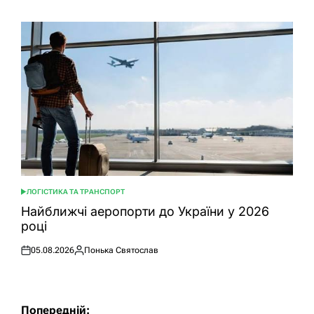
ЛОГІСТИКА ТА ТРАНСПОРТ
ОПУБЛІКУВАТИ
У
Найближчі аеропорти до України у 2026
році
05.08.2026
Понька Святослав
Оприлюднено
Опубліковано
Навігація
Попередній: