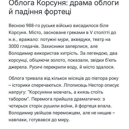
Облога Корсуня: драма облоги
й падіння фортеці
Весною 988-го руське військо висадилося біля
Корсуня. Місто, засноване греками в V столітті до
н.е., вражало: потужні мури, акведуки, театр на
3000 глядачів. Захисники заперлися, але
Володимир використав хитрість. За легендою, два
корсунці, обіцяючи золото, показали, звідки б’ють
джерела. Русичі перекрили воду, й місто здалося.
Облога тривала від кількох місяців до півтора року
– історики сперечаються. Літописець Нестор описує
напругу: “Корсуняни мовчать, а князь стоїть
табором”. Перемога прийшла драматично: з
чотирьох сторін рушили воїни, й фортеця впала.
Володимир увійшов переможцем, але не нищив –
навпаки, готувався до миру.