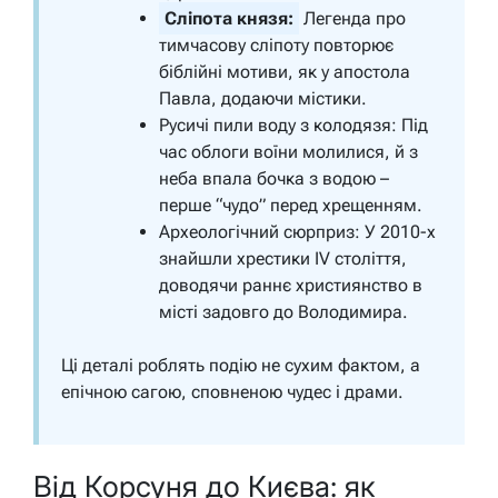
Сліпота князя:
Легенда про
тимчасову сліпоту повторює
біблійні мотиви, як у апостола
Павла, додаючи містики.
Русичі пили воду з колодязя: Під
час облоги воїни молилися, й з
неба впала бочка з водою –
перше “чудо” перед хрещенням.
Археологічний сюрприз: У 2010-х
знайшли хрестики IV століття,
доводячи раннє християнство в
місті задовго до Володимира.
Ці деталі роблять подію не сухим фактом, а
епічною сагою, сповненою чудес і драми.
Від Корсуня до Києва: як