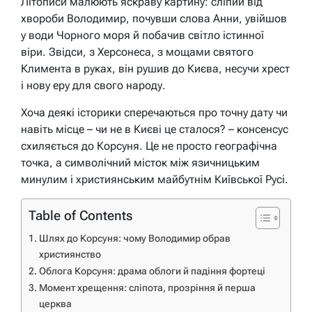
Літописи малюють яскраву картину: сліпий від
хвороби Володимир, почувши слова Анни, увійшов
у води Чорного моря й побачив світло істинної
віри. Звідси, з Херсонеса, з мощами святого
Климента в руках, він рушив до Києва, несучи хрест
і нову еру для свого народу.
Хоча деякі історики сперечаються про точну дату чи
навіть місце – чи не в Києві це сталося? – консенсус
схиляється до Корсуня. Це не просто географічна
точка, а символічний місток між язичницьким
минулим і християнським майбутнім Київської Русі.
Table of Contents
Шлях до Корсуня: чому Володимир обрав
християнство
Облога Корсуня: драма облоги й падіння фортеці
Момент хрещення: сліпота, прозріння й перша
церква