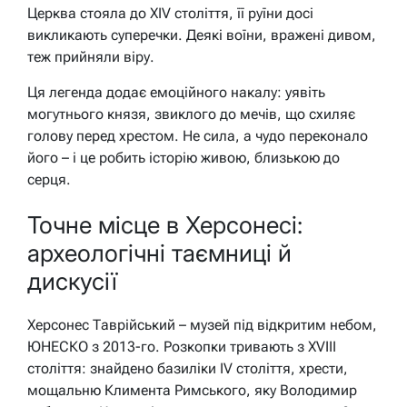
Церква стояла до XIV століття, її руїни досі
викликають суперечки. Деякі воїни, вражені дивом,
теж прийняли віру.
Ця легенда додає емоційного накалу: уявіть
могутнього князя, звиклого до мечів, що схиляє
голову перед хрестом. Не сила, а чудо переконало
його – і це робить історію живою, близькою до
серця.
Точне місце в Херсонесі:
археологічні таємниці й
дискусії
Херсонес Таврійський – музей під відкритим небом,
ЮНЕСКО з 2013-го. Розкопки тривають з XVIII
століття: знайдено базиліки IV століття, хрести,
мощальню Климента Римського, яку Володимир