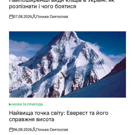
розпізнати і чого боятися
07.08.2026
Понька Святослав
Оприлюднено
Опубліковано
НАУКА ТА ПРИРОДА
ОПУБЛІКУВАТИ
У
Найвища точка світу: Еверест та його
справжня висота
06.08.2026
Понька Святослав
Оприлюднено
Опубліковано