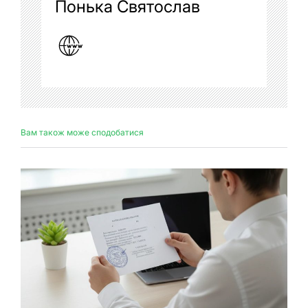
Понька Святослав
Вам також може сподобатися