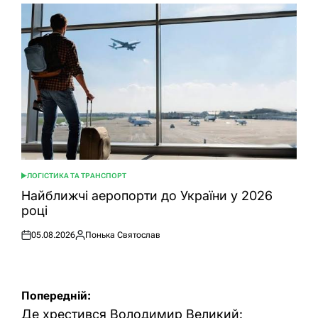
ЛОГІСТИКА ТА ТРАНСПОРТ
ОПУБЛІКУВАТИ
У
Найближчі аеропорти до України у 2026
році
05.08.2026
Понька Святослав
Оприлюднено
Опубліковано
Навігація
Попередній:
записів
Де хрестився Володимир Великий: