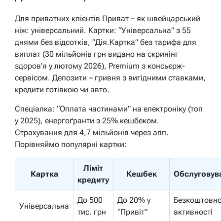
Для приватних клієнтів Приват – як швейцарський
ніж: універсальний. Картки: “Універсальна” з 55
днями без відсотків, “Дія.Картка” без тарифа для
виплат (30 мільйонів грн видано на скринінг
здоров’я у лютому 2026), Premium з консьєрж-
сервісом. Депозити – гривня з вигідними ставками,
кредити готівкою чи авто.
Спеціалка: “Оплата частинами” на електроніку (топ
у 2025), енергоґранти з 25% кешбеком.
Страхування для 4,7 мільйонів через апп.
Порівняймо популярні картки:
Ліміт
Картка
Кешбек
Обслуговув
кредиту
До 500
До 20% у
Безкоштовно
Універсальна
тис. грн
“Привіт”
активності