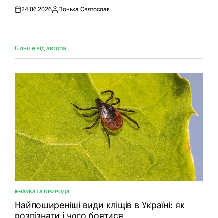
24.06.2026
Понька Святослав
Оприлюднено
Опубліковано
Більше від автора
НАУКА ТА ПРИРОДА
ОПУБЛІКУВАТИ
У
Найпоширеніші види кліщів в Україні: як
розпізнати і чого боятися