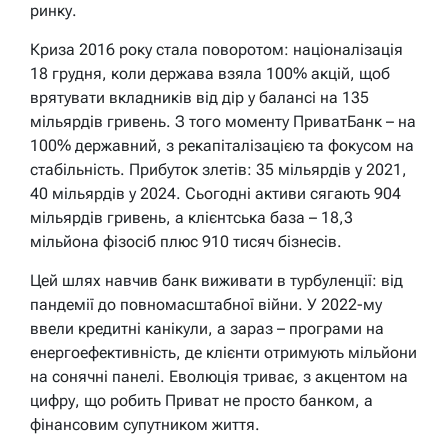
ринку.
Криза 2016 року стала поворотом: націоналізація
18 грудня, коли держава взяла 100% акцій, щоб
врятувати вкладників від дір у балансі на 135
мільярдів гривень. З того моменту ПриватБанк – на
100% державний, з рекапіталізацією та фокусом на
стабільність. Прибуток злетів: 35 мільярдів у 2021,
40 мільярдів у 2024. Сьогодні активи сягають 904
мільярдів гривень, а клієнтська база – 18,3
мільйона фізосіб плюс 910 тисяч бізнесів.
Цей шлях навчив банк виживати в турбуленції: від
пандемії до повномасштабної війни. У 2022-му
ввели кредитні канікули, а зараз – програми на
енергоефективність, де клієнти отримують мільйони
на сонячні панелі. Еволюція триває, з акцентом на
цифру, що робить Приват не просто банком, а
фінансовим супутником життя.