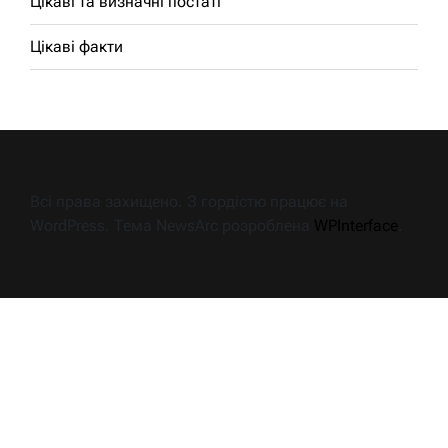
Цікаві та визначні постаті
Цікаві факти
Всі права захищено. З гордістю працює на
WordPress. Тема NewsArc розроблена
WPInterface
.