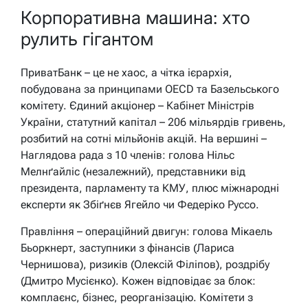
Корпоративна машина: хто
рулить гігантом
ПриватБанк – це не хаос, а чітка ієрархія,
побудована за принципами OECD та Базельського
комітету. Єдиний акціонер – Кабінет Міністрів
України, статутний капітал – 206 мільярдів гривень,
розбитий на сотні мільйонів акцій. На вершині –
Наглядова рада з 10 членів: голова Нільс
Мелнґайліс (незалежний), представники від
президента, парламенту та КМУ, плюс міжнародні
експерти як Збіґнєв Ягейло чи Федеріко Руссо.
Правління – операційний двигун: голова Мікаель
Бьоркнерт, заступники з фінансів (Лариса
Чернишова), ризиків (Олексій Філіпов), роздрібу
(Дмитро Мусієнко). Кожен відповідає за блок:
комплаєнс, бізнес, реорганізацію. Комітети з