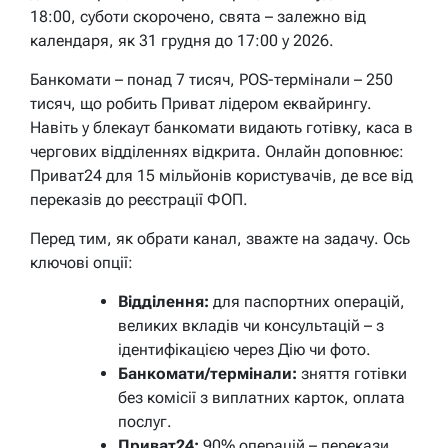
18:00, суботи скорочено, свята – залежно від
календаря, як 31 грудня до 17:00 у 2026.
Банкомати – понад 7 тисяч, POS-термінали – 250
тисяч, що робить Приват лідером еквайрингу.
Навіть у блекаут банкомати видають готівку, каса в
чергових відділеннях відкрита. Онлайн доповнює:
Приват24 для 15 мільйонів користувачів, де все від
переказів до реєстрації ФОП.
Перед тим, як обрати канал, зважте на задачу. Ось
ключові опції:
Відділення:
для паспортних операцій,
великих вкладів чи консультацій – з
ідентифікацією через Дію чи фото.
Банкомати/термінали:
зняття готівки
без комісії з виплатних карток, оплата
послуг.
Приват24:
90% операцій – перекази,