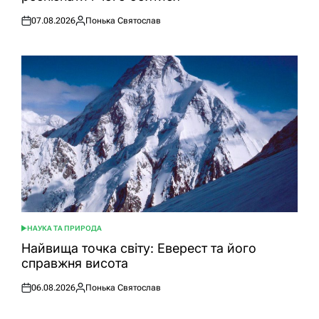
07.08.2026
Понька Святослав
Оприлюднено
Опубліковано
НАУКА ТА ПРИРОДА
ОПУБЛІКУВАТИ
У
Найвища точка світу: Еверест та його
справжня висота
06.08.2026
Понька Святослав
Оприлюднено
Опубліковано