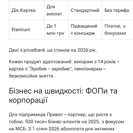
Для
Дія.Картка
Стандартний
Без тарифа
виплат
До 1
Підвищений
Платне, з
Premium
млн грн
+ консьєрж
бонусами
Дані з privatbank.ua станом на 2026 рік.
Кожен продукт адаптований: юніорам з 14 років –
картка з “Зробив – заробив”, пенсіонерам –
безкомісійне зняття.
Бізнес на швидкості: ФОПи та
корпорації
Для підприємців Приват – партнер, що росте з
тобою. 930 тисяч бізнес-клієнтів на 2025, з фокусом
на МСБ. З 1 січня 2026 абонплата для активних