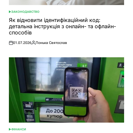
ЗАКОНОДАВСТВО
ОПУБЛІКУВАТИ
У
Як відновити ідентифікаційний код:
детальна інструкція з онлайн- та офлайн-
способів
01.07.2026
Понька Святослав
Оприлюднено
Опубліковано
ФІНАНСИ
ОПУБЛІКУВАТИ