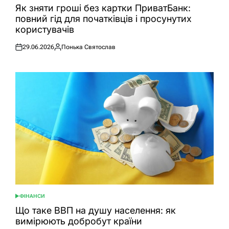
У
Як зняти гроші без картки ПриватБанк:
повний гід для початківців і просунутих
користувачів
29.06.2026
Понька Святослав
Оприлюднено
Опубліковано
ФІНАНСИ
ОПУБЛІКУВАТИ
У
Що таке ВВП на душу населення: як
вимірюють добробут країни