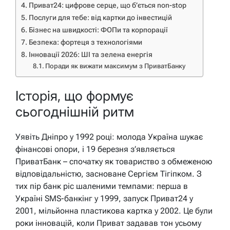
Приват24: цифрове серце, що б’ється non-stop
Послуги для тебе: від картки до інвестицій
Бізнес на швидкості: ФОПи та корпорації
Безпека: фортеця з технологіями
Інновації 2026: ШІ та зелена енергія
Поради як вижати максимум з ПриватБанку
Історія, що формує
сьогоднішній ритм
Уявіть Дніпро у 1992 році: молода Україна шукає
фінансові опори, і 19 березня з’являється
ПриватБанк – спочатку як товариство з обмеженою
відповідальністю, засноване Сергієм Тігіпком. З
тих пір банк ріс шаленими темпами: перша в
Україні SMS-банкінг у 1999, запуск Приват24 у
2001, мільйонна пластикова картка у 2002. Це були
роки інновацій, коли Приват задавав тон усьому