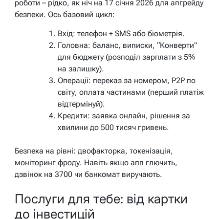
роботи – рідко, як ніч на 17 січня 2026 для апгрейду
безпеки. Ось базовий цикл:
Вхід: телефон + SMS або біометрія.
Головна: баланс, виписки, “Конверти”
для бюджету (розподіл зарплати з 5%
на залишку).
Операції: переказ за номером, P2P по
світу, оплата частинами (перший платіж
відтермінуй).
Кредити: заявка онлайн, рішення за
хвилини до 500 тисяч гривень.
Безпека на рівні: двофакторка, токенізація,
моніторинг фроду. Навіть якщо апп глючить,
дзвінок на 3700 чи банкомат виручають.
Послуги для тебе: від картки
до інвестицій