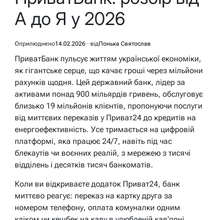
А до Я у 2026
Оприлюднено
14.02.2026
від
Понька Святослав
ПриватБанк пульсує життям української економіки,
як гігантське серце, що качає гроші через мільйони
рахунків щодня. Цей державний банк, лідер за
активами понад 900 мільярдів гривень, обслуговує
близько 19 мільйонів клієнтів, пропонуючи послуги
від миттєвих переказів у Приват24 до кредитів на
енергоефективність. Усе тримається на цифровій
платформі, яка працює 24/7, навіть під час
блекаутів чи воєнних реалій, з мережею з тисячі
відділень і десятків тисяч банкоматів.
Коли ви відкриваєте додаток Приват24, банк
миттєво реагує: переказ на картку друга за
номером телефону, оплата комуналки одним
кліком чи кешбек на каву в улюбленій кав’ярні.