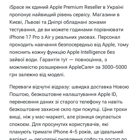
iSpace як єдиний Apple Premium Reseller в Україні
пропонує найвищий рівень сервісу. Магазини в
Києві, Львові та Дніпрі обладнані зонами
тестування, де ви можете годинами порівнювати
iPhone 17 Pro з Air у реальних умовах. Персонал
проходить навчання безпосередньо від Apple, тому
пояснить кожну функцію Apple Intelligence без
зайвої води. Гарантія тут — повноцінна, з
можливістю розширення AppleCare+ за 3000–5000
грн залежно від моделі.
Переваги відчутні відразу: швидка доставка Новою
Поштою, безкоштовне налаштування Apple ID,
перенесення даних зі старого телефону та навіть
безкоштовне захисне скло при покупці. Ціни трохи
вищі, ніж у мас-маркеті, але різниця окупається
спокоєм. Для просунутих користувачів, які
планують тримати iPhone 4–5 років, це ідеальний
варіант — регулярні оновлення софту та доступ до