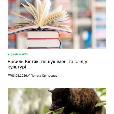
ЦІКАВІ ФАКТИ
ОПУБЛІКУВАТИ
У
Василь Кістяк: пошук імені та слід у
культурі
03.08.2026
Понька Святослав
Оприлюднено
Опубліковано