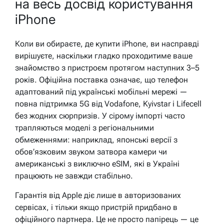
на весь досвід користування
iPhone
Коли ви обираєте, де купити iPhone, ви насправді
вирішуєте, наскільки гладко проходитиме ваше
знайомство з пристроєм протягом наступних 3–5
років. Офіційна поставка означає, що телефон
адаптований під українські мобільні мережі —
повна підтримка 5G від Vodafone, Kyivstar і Lifecell
без жодних сюрпризів. У сірому імпорті часто
трапляються моделі з регіональними
обмеженнями: наприклад, японські версії з
обов’язковим звуком затвора камери чи
американські з виключно eSIM, які в Україні
працюють не завжди стабільно.
Гарантія від Apple діє лише в авторизованих
сервісах, і тільки якщо пристрій придбано в
офіційного партнера. Це не просто папірець — це