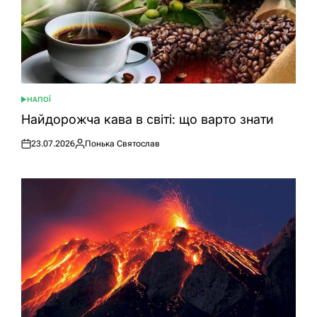
НАПОЇ
ОПУБЛІКУВАТИ
У
Найдорожча кава в світі: що варто знати
23.07.2026
Понька Святослав
Оприлюднено
Опубліковано