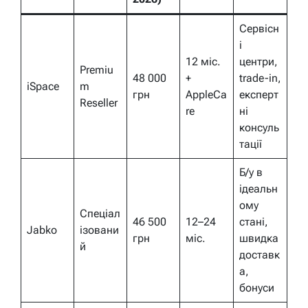
Сервісн
і
12 міс.
центри,
Premiu
48 000
+
trade-in,
iSpace
m
грн
AppleCa
експерт
Reseller
re
ні
консуль
тації
Б/у в
ідеальн
ому
Спеціал
46 500
12–24
стані,
Jabko
ізовани
грн
міс.
швидка
й
доставк
а,
бонуси