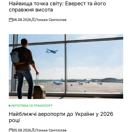
У
Найвища точка світу: Еверест та його
справжня висота
06.08.2026
Понька Святослав
Оприлюднено
Опубліковано
ЛОГІСТИКА ТА ТРАНСПОРТ
ОПУБЛІКУВАТИ
У
Найближчі аеропорти до України у 2026
році
05.08.2026
Понька Святослав