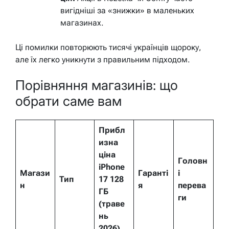
вигідніші за «знижки» в маленьких
магазинах.
Ці помилки повторюють тисячі українців щороку,
але їх легко уникнути з правильним підходом.
Порівняння магазинів: що
обрати саме вам
Прибл
изна
ціна
Головн
iPhone
Магази
Гаранті
і
Тип
17 128
н
я
перева
ГБ
ги
(траве
нь
2026)