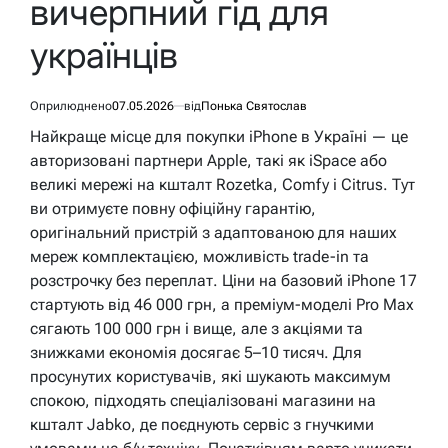
вичерпний гід для
українців
Оприлюднено
07.05.2026
від
Понька Святослав
Найкраще місце для покупки iPhone в Україні — це
авторизовані партнери Apple, такі як iSpace або
великі мережі на кшталт Rozetka, Comfy і Citrus. Тут
ви отримуєте повну офіційну гарантію,
оригінальний пристрій з адаптованою для наших
мереж комплектацією, можливість trade-in та
розстрочку без переплат. Ціни на базовий iPhone 17
стартують від 46 000 грн, а преміум-моделі Pro Max
сягають 100 000 грн і вище, але з акціями та
знижками економія досягає 5–10 тисяч. Для
просунутих користувачів, які шукають максимум
спокою, підходять спеціалізовані магазини на
кшталт Jabko, де поєднують сервіс з гнучкими