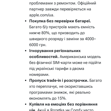
проблемами з ремонтом. Офіційний
партнер завжди перевіряється на
apple.com/ua.
Покупка без перевірки батареї.
Багато б/у пристроїв мають ємність
нижче 80%, що призводить до
швидкого розряду і заміни за 4000–
6000 грн.
Ігнорування регіональних
особливостей.
Американська модель
без фізичної SIM-карти може не підійти
під українські тарифи з двома
номерами.
Пропуск trade-in і розстрочки.
Багато
хто переплачує, не скориставшись
програмами знижок, які реально
економлять до 15%.
Купівля на емоціях без порівняння
цін.
Акції в Rozetka чи Comfy часто