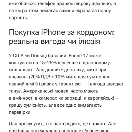
вже обпікся: телефон працює півроку ідеально, а
потім раптом вимагає заміни екрана за повну
вартість.
Покупка iPhone за кордоном:
реальна вигода чи ілюзія
У США чи Польщі базовий iPhone 17 може
коштувати на 15–25% дешевше в доларовому
еквіваленті. Але додайте доставку, мито при
ввезенні (20% ПДВ + 10% мито для сум понад
певний ліміт) і ризик з гарантією — і вигода швидко
танує. Американські моделі часто мають
відмінності в камерах чи зарядці, а європейські —
кращу сумісність, але все одно вимагають
перевірки.
Для просунутих, хто часто їздить, це варіант. Але
для більшості українців простіше і безпечніше