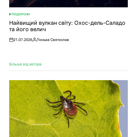
ПОДОРОЖІ
ОПУБЛІКУВАТИ
У
Найвищий вулкан світу: Охос-дель-Саладо
та його велич
21.07.2026
Понька Святослав
Оприлюднено
Опубліковано
Більше від автора