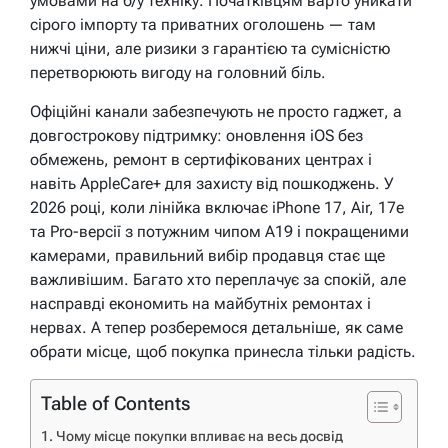
умовами на б/у техніку. Початківцям варто уникати
сірого імпорту та приватних оголошень — там
нижчі ціни, але ризики з гарантією та сумісністю
перетворюють вигоду на головний біль.
Офіційні канали забезпечують не просто гаджет, а
довгострокову підтримку: оновлення iOS без
обмежень, ремонт в сертифікованих центрах і
навіть AppleCare+ для захисту від пошкоджень. У
2026 році, коли лінійка включає iPhone 17, Air, 17e
та Pro-версії з потужним чипом A19 і покращеними
камерами, правильний вибір продавця стає ще
важливішим. Багато хто переплачує за спокій, але
насправді економить на майбутніх ремонтах і
нервах. А тепер розберемося детальніше, як саме
обрати місце, щоб покупка принесла тільки радість.
Table of Contents
Чому місце покупки впливає на весь досвід