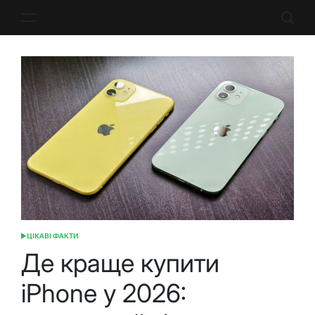
Перейти
до
вмісту
ЦІКАВІ ФАКТИ
ОПУБЛІКУВАТИ
У
Де краще купити
iPhone у 2026: