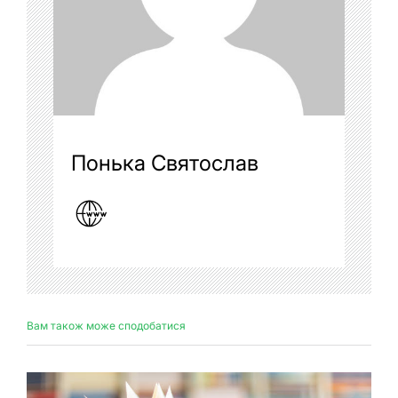
Понька Святослав
Вам також може сподобатися