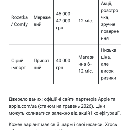
Акції,
розстро
46 000–
Rozetka
Мереже
чка,
47 000
12 міс.
/ Comfy
вий
зручне
грн
поверне
ння
Низька
Магази
ціна,
Сірий
Приват
40 000
нна 6–
але
імпорт
ний
грн
12 міс.
високі
ризики
Джерело даних: офіційні сайти партнерів Apple та
apple.com/ua (станом на травень 2026). Ціни
можуть коливатися залежно від акцій і конфігурації.
Кожен варіант має свій шарм і свої нюанси. Хтось