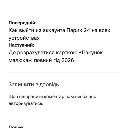
Оприлюднено
Опубліковано
Навігація
Попередній:
записів
Как выйти из аккаунта Парик 24 на всех
устройствах
Наступний:
Де розрахуватися карткою «Пакунок
малюка»: повний гід 2026
Залишити відповідь
Щоб відправити коментар вам необхідно
авторизуватись
.
Пошук