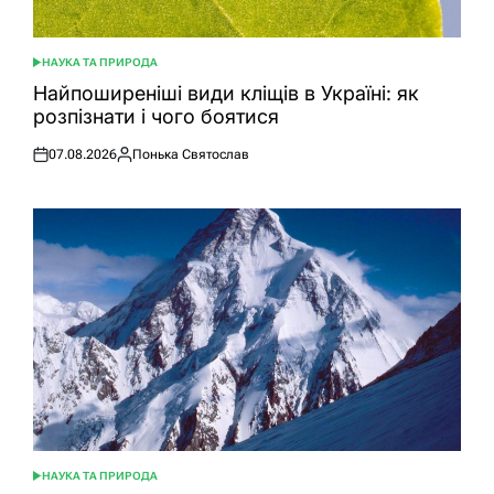
НАУКА ТА ПРИРОДА
ОПУБЛІКУВАТИ
У
Найпоширеніші види кліщів в Україні: як
розпізнати і чого боятися
07.08.2026
Понька Святослав
Оприлюднено
Опубліковано
НАУКА ТА ПРИРОДА
ОПУБЛІКУВАТИ