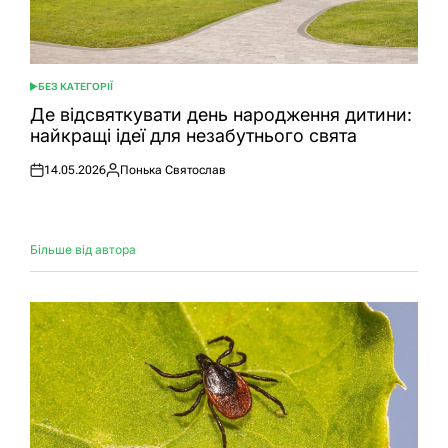
БЕЗ КАТЕГОРІЇ
ОПУБЛІКУВАТИ
У
Де відсвяткувати день народження дитини:
найкращі ідеї для незабутнього свята
14.05.2026
Понька Святослав
Оприлюднено
Опубліковано
Більше від автора