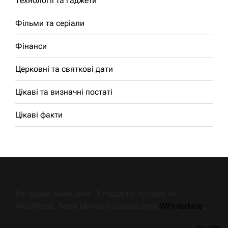
Технології та гаджети
Фільми та серіали
Фінанси
Церковні та святкові дати
Цікаві та визначні постаті
Цікаві факти
Всі права захищено. З гордістю працює на
WordPress. Тема NewsArc розроблена
WPInterface
.