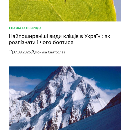
НАУКА ТА ПРИРОДА
ОПУБЛІКУВАТИ
У
Найпоширеніші види кліщів в Україні: як
розпізнати і чого боятися
07.08.2026
Понька Святослав
Оприлюднено
Опубліковано