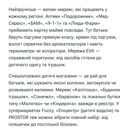
Найзручніше — великі мережі, які працюють у
кожному регіоні. Аптеки «Подорожник», «Мед-
Сервіс», «БАМ», «9-1-1» та «Лінда-Фарм»
приймають картку майже повсюди. Тут батьки
беруть підгузки преміум-класу, креми під підгузок,
вологі серветки без ароматизаторів і навіть
термометри чи аспіратори. Мережа EVA —
справжній порятунок: від засобів гігієни до
дитячого одягу та іграшок.
Спеціалізовані дитячі магазини — це рай для
батьків, які шукають якісні коляски, автокрісла чи
розвиваючі килимки. Мережі «Капітоша», «Будинок
іграшок», «Сонечко», «Барвінок» та локальні бутіки
типу «Малятко» чи «Кіндерята» завжди в реєстрі. У
супермаркетах Fozzy, «Епіцентр» (дитячі відділи) та
PROSTOR теж можна зібрати повний набір: від
пляшечок до постільної білизни.