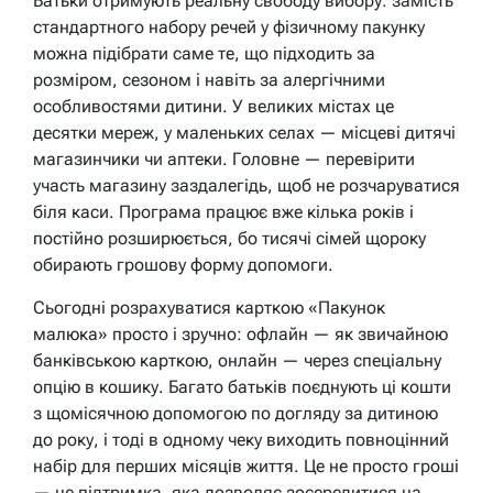
Батьки отримують реальну свободу вибору: замість
стандартного набору речей у фізичному пакунку
можна підібрати саме те, що підходить за
розміром, сезоном і навіть за алергічними
особливостями дитини. У великих містах це
десятки мереж, у маленьких селах — місцеві дитячі
магазинчики чи аптеки. Головне — перевірити
участь магазину заздалегідь, щоб не розчаруватися
біля каси. Програма працює вже кілька років і
постійно розширюється, бо тисячі сімей щороку
обирають грошову форму допомоги.
Сьогодні розрахуватися карткою «Пакунок
малюка» просто і зручно: офлайн — як звичайною
банківською карткою, онлайн — через спеціальну
опцію в кошику. Багато батьків поєднують ці кошти
з щомісячною допомогою по догляду за дитиною
до року, і тоді в одному чеку виходить повноцінний
набір для перших місяців життя. Це не просто гроші
— це підтримка, яка дозволяє зосередитися на