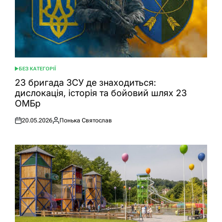
БЕЗ КАТЕГОРІЇ
ОПУБЛІКУВАТИ
У
23 бригада ЗСУ де знаходиться:
дислокація, історія та бойовий шлях 23
ОМБр
20.05.2026
Понька Святослав
Оприлюднено
Опубліковано