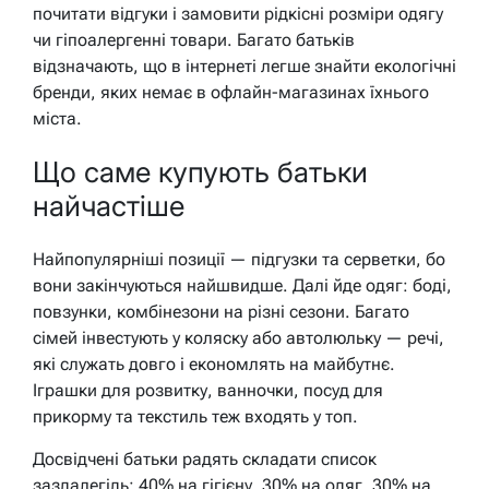
почитати відгуки і замовити рідкісні розміри одягу
чи гіпоалергенні товари. Багато батьків
відзначають, що в інтернеті легше знайти екологічні
бренди, яких немає в офлайн-магазинах їхнього
міста.
Що саме купують батьки
найчастіше
Найпопулярніші позиції — підгузки та серветки, бо
вони закінчуються найшвидше. Далі йде одяг: боді,
повзунки, комбінезони на різні сезони. Багато
сімей інвестують у коляску або автолюльку — речі,
які служать довго і економлять на майбутнє.
Іграшки для розвитку, ванночки, посуд для
прикорму та текстиль теж входять у топ.
Досвідчені батьки радять складати список
заздалегідь: 40% на гігієну, 30% на одяг, 30% на