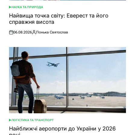
НАУКА ТА ПРИРОДА
ОПУБЛІКУВАТИ
У
Найвища точка світу: Еверест та його
справжня висота
06.08.2026
Понька Святослав
Оприлюднено
Опубліковано
ЛОГІСТИКА ТА ТРАНСПОРТ
ОПУБЛІКУВАТИ
У
Найближчі аеропорти до України у 2026
році