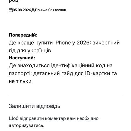
05.08.2026
Понька Святослав
Оприлюднено
Опубліковано
Навігація
Попередній:
записів
Де краще купити iPhone у 2026: вичерпний
гід для українців
Наступний:
Де знаходиться ідентифікаційний код на
паспорті: детальний гайд для ID-картки та
не тільки
Залишити відповідь
Щоб відправити коментар вам необхідно
авторизуватись
.