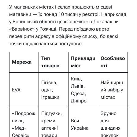
У маленьких містах і селах працюють місцеві
магазини — їх понад 10 тисяч у реєстрі. Наприклад,
у Волинській області це «Сонечко» в Локачах чи
«Барвінок» у Рожищі. Перед поїздкою варто
перевірити адресу в офіційному списку, бо деякі
точки підключаються поступово.
Тип
Приклади
Особливо
Мережа
товарів
міст
сті
Київ,
Гігієна,
Найширш
Львів,
EVA
одяг,
ий вибір у
Одеса,
іграшки
містах
Дніпро
«Подорож
Підгузки,
Зручно
ник»,
креми,
Вся
для
«Мед-
аптечні
Україна
швидких
Сервіс»
товари
покупок