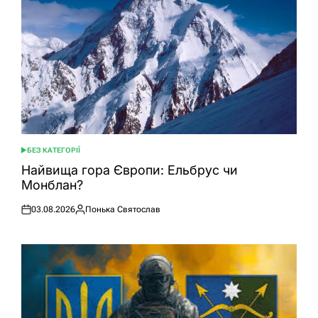
БЕЗ КАТЕГОРІЇ
ОПУБЛІКУВАТИ
У
Найвища гора Європи: Ельбрус чи
Монблан?
03.08.2026
Понька Святослав
Оприлюднено
Опубліковано