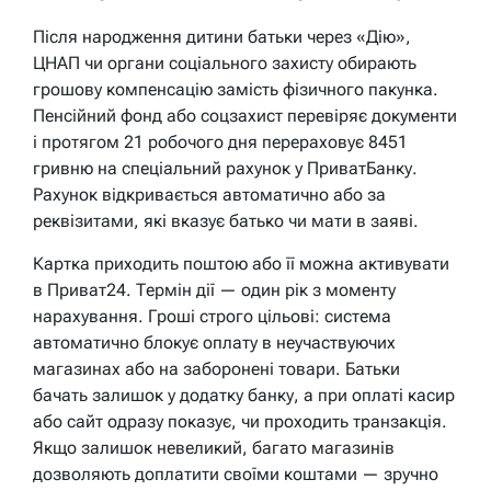
Після народження дитини батьки через «Дію»,
ЦНАП чи органи соціального захисту обирають
грошову компенсацію замість фізичного пакунка.
Пенсійний фонд або соцзахист перевіряє документи
і протягом 21 робочого дня перераховує 8451
гривню на спеціальний рахунок у ПриватБанку.
Рахунок відкривається автоматично або за
реквізитами, які вказує батько чи мати в заяві.
Картка приходить поштою або її можна активувати
в Приват24. Термін дії — один рік з моменту
нарахування. Гроші строго цільові: система
автоматично блокує оплату в неучаствуючих
магазинах або на заборонені товари. Батьки
бачать залишок у додатку банку, а при оплаті касир
або сайт одразу показує, чи проходить транзакція.
Якщо залишок невеликий, багато магазинів
дозволяють доплатити своїми коштами — зручно