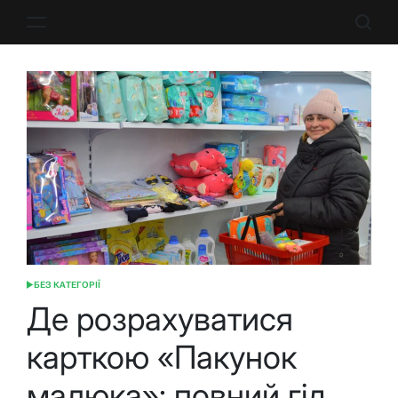
Перейти
до
вмісту
БЕЗ КАТЕГОРІЇ
ОПУБЛІКУВАТИ
У
Де розрахуватися
карткою «Пакунок
малюка»: повний гід