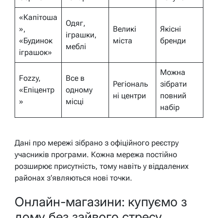
«Капітоша
Одяг,
»,
Великі
Якісні
іграшки,
«Будинок
міста
бренди
меблі
іграшок»
Можна
Fozzy,
Все в
Регіональ
зібрати
«Епіцентр
одному
ні центри
повний
»
місці
набір
Дані про мережі зібрано з офіційного реєстру
учасників програми. Кожна мережа постійно
розширює присутність, тому навіть у віддалених
районах з’являються нові точки.
Онлайн-магазини: купуємо з
дому без зайвого стресу