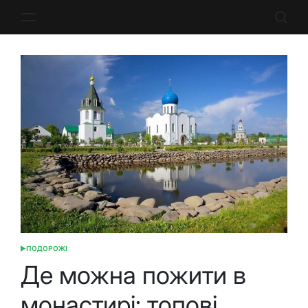
Перейти
до
вмісту
ПОДОРОЖІ
ОПУБЛІКУВАТИ
У
Де можна пожити в
монастирі: топові