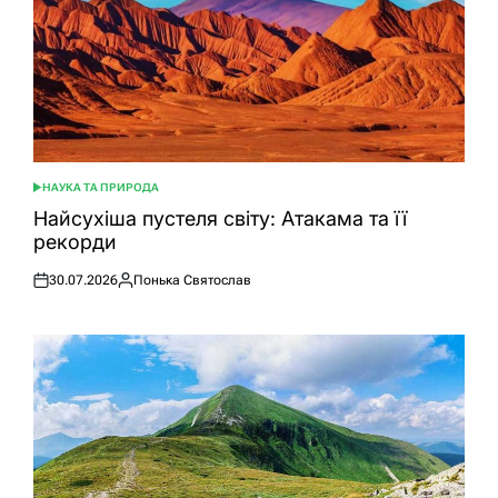
НАУКА ТА ПРИРОДА
ОПУБЛІКУВАТИ
У
Найсухіша пустеля світу: Атакама та її
рекорди
30.07.2026
Понька Святослав
Оприлюднено
Опубліковано