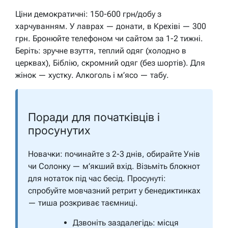
Ціни демократичні: 150-600 грн/добу з
харчуванням. У лаврах — донати, в Крехіві — 300
грн. Бронюйте телефоном чи сайтом за 1-2 тижні.
Беріть: зручне взуття, теплий одяг (холодно в
церквах), Біблію, скромний одяг (без шортів). Для
жінок — хустку.
Алкоголь і м’ясо — табу.
Поради для початківців і
просунутих
Новачки: починайте з 2-3 днів, обирайте Унів
чи Солонку — м’якший вхід. Візьміть блокнот
для нотаток під час бесід. Просунуті:
спробуйте мовчазний ретрит у бенедиктинках
— тиша розкриває таємниці.
Дзвоніть заздалегідь: місця