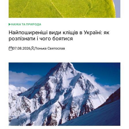
НАУКА ТА ПРИРОДА
ОПУБЛІКУВАТИ
У
Найпоширеніші види кліщів в Україні: як
розпізнати і чого боятися
07.08.2026
Понька Святослав
Оприлюднено
Опубліковано