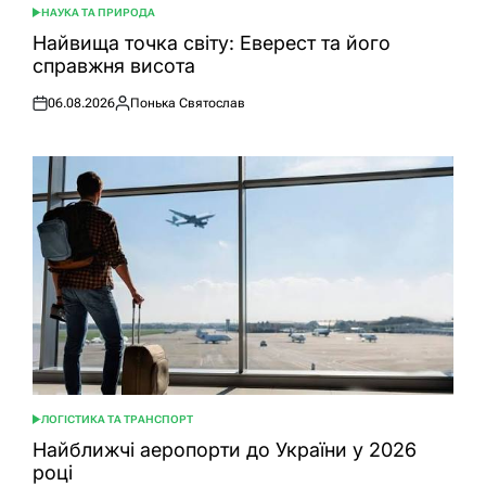
НАУКА ТА ПРИРОДА
ОПУБЛІКУВАТИ
У
Найвища точка світу: Еверест та його
справжня висота
06.08.2026
Понька Святослав
Оприлюднено
Опубліковано
ЛОГІСТИКА ТА ТРАНСПОРТ
ОПУБЛІКУВАТИ
У
Найближчі аеропорти до України у 2026
році