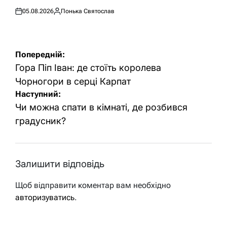
05.08.2026
Понька Святослав
Оприлюднено
Опубліковано
Навігація
Попередній:
записів
Гора Піп Іван: де стоїть королева
Чорногори в серці Карпат
Наступний:
Чи можна спати в кімнаті, де розбився
градусник?
Залишити відповідь
Щоб відправити коментар вам необхідно
авторизуватись
.