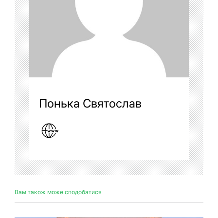
Понька Святослав
Вам також може сподобатися