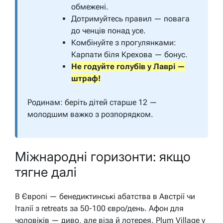
обмежені.
Дотримуйтесь правил — повага
до ченців понад усе.
Комбінуйте з прогулянками:
Карпати біля Крехова — бонус.
Не годуйте голубів у Лаврі —
штраф!
Родинам: беріть дітей старше 12 —
молодшим важко з розпорядком.
Міжнародні горизонти: якщо
тягне далі
В Європі — бенедиктинські абатства в Австрії чи
Італії з retreats за 50-100 євро/день. Афон для
чоловіків — диво, але віза й лотерея. Plum Village у