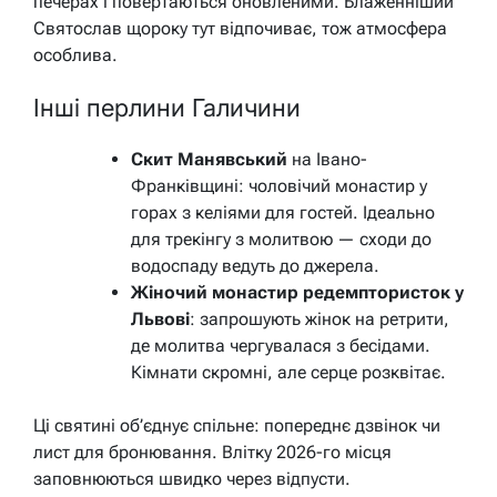
печерах і повертаються оновленими. Блаженніший
Святослав щороку тут відпочиває, тож атмосфера
особлива.
Інші перлини Галичини
Скит Манявський
на Івано-
Франківщині: чоловічий монастир у
горах з келіями для гостей. Ідеально
для трекінгу з молитвою — сходи до
водоспаду ведуть до джерела.
Жіночий монастир редемптористок у
Львові
: запрошують жінок на ретрити,
де молитва чергувалася з бесідами.
Кімнати скромні, але серце розквітає.
Ці святині об’єднує спільне: попереднє дзвінок чи
лист для бронювання. Влітку 2026-го місця
заповнюються швидко через відпусти.