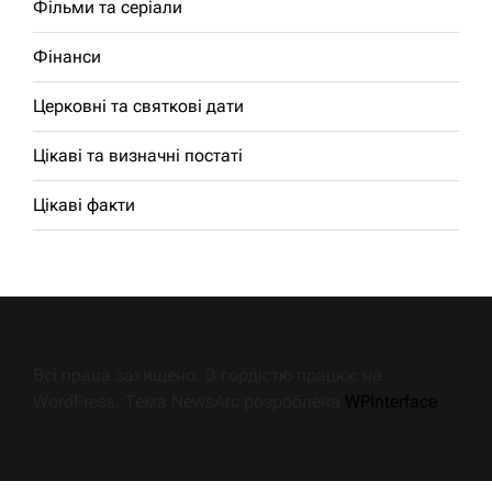
Фільми та серіали
Фінанси
Церковні та святкові дати
Цікаві та визначні постаті
Цікаві факти
Всі права захищено. З гордістю працює на
WordPress. Тема NewsArc розроблена
WPInterface
.