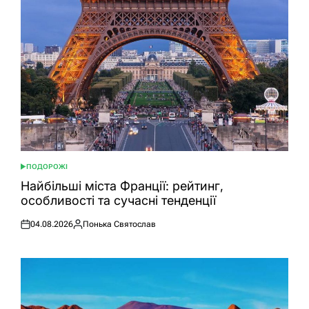
ПОДОРОЖІ
ОПУБЛІКУВАТИ
У
Найбільші міста Франції: рейтинг,
особливості та сучасні тенденції
04.08.2026
Понька Святослав
Оприлюднено
Опубліковано