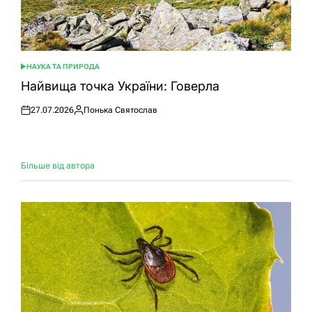
НАУКА ТА ПРИРОДА
ОПУБЛІКУВАТИ
У
Найвища точка України: Говерла
27.07.2026
Понька Святослав
Оприлюднено
Опубліковано
Більше від автора