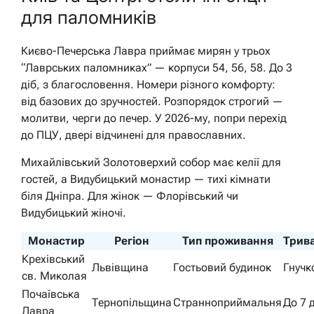
для паломників
Києво-Печерська Лавра приймає мирян у трьох
“Лаврських паломниках” — корпуси 54, 56, 58. До 3
діб, з благословення. Номери різного комфорту:
від базових до зручностей. Розпорядок строгий —
молитви, черги до печер. У 2026-му, попри перехід
до ПЦУ, двері відчинені для православних.
Михайлівський Золотоверхий собор має келії для
гостей, а Видубицький монастир — тихі кімнати
біля Дніпра. Для жінок — Флорівський чи
Видубицький жіночі.
Монастир
Регіон
Тип проживання
Трива
Крехівський
Львівщина
Гостьовий будинок
Гнучк
св. Миколая
Почаївська
Тернопільщина
Странноприймальня
До 7 
Лавра