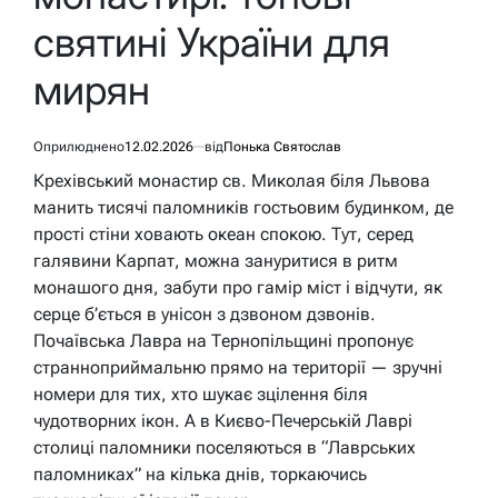
святині України для
мирян
Оприлюднено
12.02.2026
від
Понька Святослав
Крехівський монастир св. Миколая біля Львова
манить тисячі паломників гостьовим будинком, де
прості стіни ховають океан спокою. Тут, серед
галявини Карпат, можна зануритися в ритм
монашого дня, забути про гамір міст і відчути, як
серце б’ється в унісон з дзвоном дзвонів.
Почаївська Лавра на Тернопільщині пропонує
странноприймальню прямо на території — зручні
номери для тих, хто шукає зцілення біля
чудотворних ікон. А в Києво-Печерській Лаврі
столиці паломники поселяються в “Лаврських
паломниках” на кілька днів, торкаючись