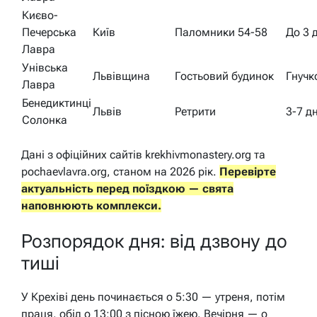
Києво-
Печерська
Київ
Паломники 54-58
До 3 
Лавра
Унівська
Львівщина
Гостьовий будинок
Гнучк
Лавра
Бенедиктинці
Львів
Ретрити
3-7 д
Солонка
Дані з офіційних сайтів krekhivmonastery.org та
pochaevlavra.org, станом на 2026 рік.
Перевірте
актуальність перед поїздкою — свята
наповнюють комплекси.
Розпорядок дня: від дзвону до
тиші
У Крехіві день починається о 5:30 — утреня, потім
праця, обід о 13:00 з пісною їжею. Вечірня — о