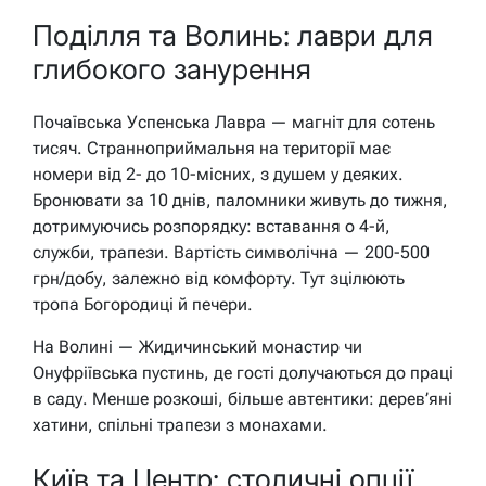
Поділля та Волинь: лаври для
глибокого занурення
Почаївська Успенська Лавра — магніт для сотень
тисяч. Странноприймальня на території має
номери від 2- до 10-місних, з душем у деяких.
Бронювати за 10 днів, паломники живуть до тижня,
дотримуючись розпорядку: вставання о 4-й,
служби, трапези. Вартість символічна — 200-500
грн/добу, залежно від комфорту. Тут зцілюють
тропа Богородиці й печери.
На Волині — Жидичинський монастир чи
Онуфріївська пустинь, де гості долучаються до праці
в саду. Менше розкоші, більше автентики: дерев’яні
хатини, спільні трапези з монахами.
Київ та Центр: столичні опції