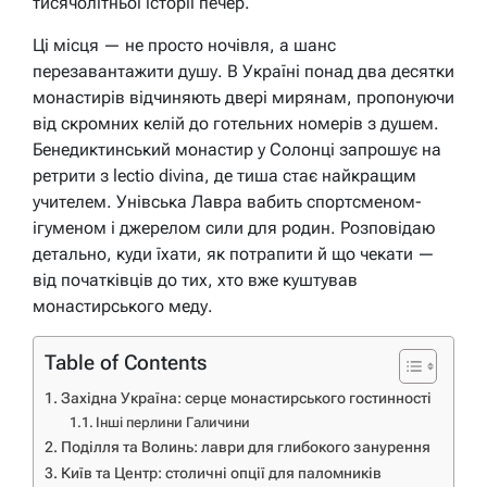
тисячолітньої історії печер.
Ці місця — не просто ночівля, а шанс
перезавантажити душу. В Україні понад два десятки
монастирів відчиняють двері мирянам, пропонуючи
від скромних келій до готельних номерів з душем.
Бенедиктинський монастир у Солонці запрошує на
ретрити з lectio divina, де тиша стає найкращим
учителем. Унівська Лавра вабить спортсменом-
ігуменом і джерелом сили для родин. Розповідаю
детально, куди їхати, як потрапити й що чекати —
від початківців до тих, хто вже куштував
монастирського меду.
Table of Contents
Західна Україна: серце монастирського гостинності
Інші перлини Галичини
Поділля та Волинь: лаври для глибокого занурення
Київ та Центр: столичні опції для паломників