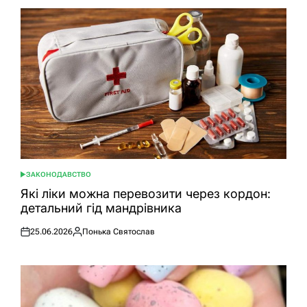
ЗАКОНОДАВСТВО
ОПУБЛІКУВАТИ
У
Які ліки можна перевозити через кордон:
детальний гід мандрівника
25.06.2026
Понька Святослав
Оприлюднено
Опубліковано