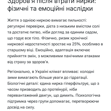
Здоров’я після втрати нирки:
фізичні та емоційні наслідки
Життя з однією ниркою вимагає пильності:
регулярні перевірки, дієта з низьким вмістом солі
та достатнє питво, ніби догляд за єдиним садом,
що годує все тіло. Фізично, ризик хронічної
ниркової недостатності зростає на 25%, особливо в
старшому віці. Емоційно, адаптація включає
прийняття змін, з можливими панічними атаками
від страху за здоров’я.
Регіонально, в Україні клімат впливає: холодні
зими вимагають більше уваги до гідратації.
Біологічні деталі: єдина нирка гіперфільтрує, що з
часом призводить до протеїнурії, ніби
перевантажений двигун, що димить. Психологічна
підтримка через групи допомагає, перетворюючи
досвід на силу.