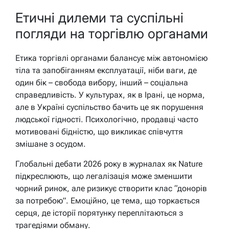
Етичні дилеми та суспільні
погляди на торгівлю органами
Етика торгівлі органами балансує між автономією
тіла та запобіганням експлуатації, ніби ваги, де
один бік – свобода вибору, інший – соціальна
справедливість. У культурах, як в Ірані, це норма,
але в Україні суспільство бачить це як порушення
людської гідності. Психологічно, продавці часто
мотивовані бідністю, що викликає співчуття
змішане з осудом.
Глобальні дебати 2026 року в журналах як Nature
підкреслюють, що легалізація може зменшити
чорний ринок, але ризикує створити клас “донорів
за потребою”. Емоційно, це тема, що торкається
серця, де історії порятунку переплітаються з
трагедіями обману.