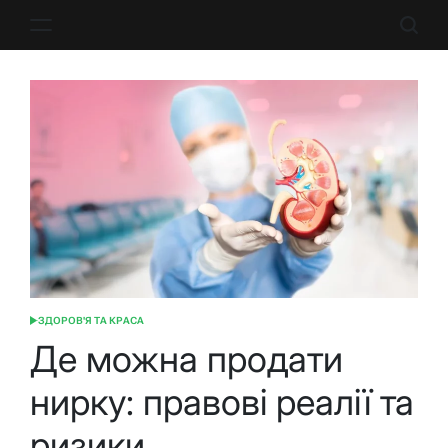
Перейти
до
вмісту
ЗДОРОВ'Я ТА КРАСА
ОПУБЛІКУВАТИ
У
Де можна продати
нирку: правові реалії та
ризики