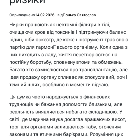
Оприлюднено
14.02.2026
від
Понька Святослав
Нирки працюють як невтомні фільтри в тілі,
очищаючи кров від токсинів і підтримуючи баланс
рідин, ніби оркестр, де кожен інструмент грає свою
партію для гармонії всього організму. Коли одна з
них виходить з ладу, життя перетворюється на
постійну боротьбу, сповнену втоми та обмежень.
Багато хто замислюється про трансплантацію, але
ідея продажу органу спливає як спокусливий, хоч і
темний шлях, особливо в моменти відчаю.
Ця думка часто народжується з фінансових
труднощів чи бажання допомогти близьким, але
реальність виявляється набагато складнішою. У
світі, де медична наука досягла вражаючих висот,
торгівля органами залишається табу, оточеним
законами та етичними бар’єрами. Розуміння цих