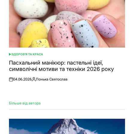
ЗДОРОВ'Я ТА КРАСА
ОПУБЛІКУВАТИ
У
Пасхальний манікюр: пастельні ідеї,
символічні мотиви та техніки 2026 року
04.06.2026
Понька Святослав
Оприлюднено
Опубліковано
Більше від автора