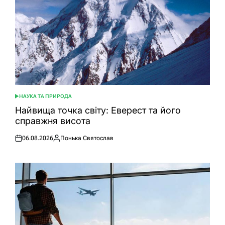
НАУКА ТА ПРИРОДА
ОПУБЛІКУВАТИ
У
Найвища точка світу: Еверест та його
справжня висота
06.08.2026
Понька Святослав
Оприлюднено
Опубліковано