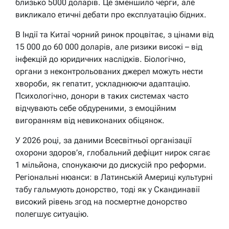
близько 5000 доларів. Це зменшило черги, але
викликало етичні дебати про експлуатацію бідних.
В Індії та Китаї чорний ринок процвітає, з цінами від
15 000 до 60 000 доларів, але ризики високі – від
інфекцій до юридичних наслідків. Біологічно,
органи з неконтрольованих джерел можуть нести
хвороби, як гепатит, ускладнюючи адаптацію.
Психологічно, донори в таких системах часто
відчувають себе обдуреними, з емоційним
вигоранням від невиконаних обіцянок.
У 2026 році, за даними Всесвітньої організації
охорони здоров’я, глобальний дефіцит нирок сягає
1 мільйона, спонукаючи до дискусій про реформи.
Регіональні нюанси: в Латинській Америці культурні
табу гальмують донорство, тоді як у Скандинавії
високий рівень згод на посмертне донорство
полегшує ситуацію.