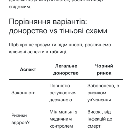
свідомим.
Порівняння варіантів:
донорство vs тіньові схеми
Щоб краще зрозуміти відмінності, розглянемо
ключові аспекти в таблиці.
Легальне
Чорний
Аспект
донорство
ринок
Повністю
Заборонено, з
Законність
регулюється
ризиком
державою
ув’язнення
Мінімальні з
Високі, від
Ризики
медичним
інфекцій до
здоров’я
контролем
смерті