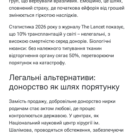
груп, що вербували вразливих. Емоційно, це шлях,
сповнений страху, де початкова ейфорія від грошей
змінюється гіркотою наслідків.
Статистика 2026 року з журналу The Lancet показує,
що 10% трансплантацій у світі – нелегальні, з
високою смертністю серед донорів. Біологічні
нюанси: без належного типування тканин
відторгнення органу сягає 50%, перетворюючи
порятунок на катастрофу.
Легальні альтернативи:
донорство як шлях порятунку
Замість продажу, добровільне донорство нирки
родичам стає актом любові, де процес
контролюється державою. У центрах, як
Національний науковий центр хірургії ім.
Шалімова, проводяться обстеження, забезпечуючи