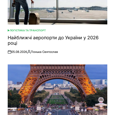
ЛОГІСТИКА ТА ТРАНСПОРТ
ОПУБЛІКУВАТИ
У
Найближчі аеропорти до України у 2026
році
05.08.2026
Понька Святослав
Оприлюднено
Опубліковано