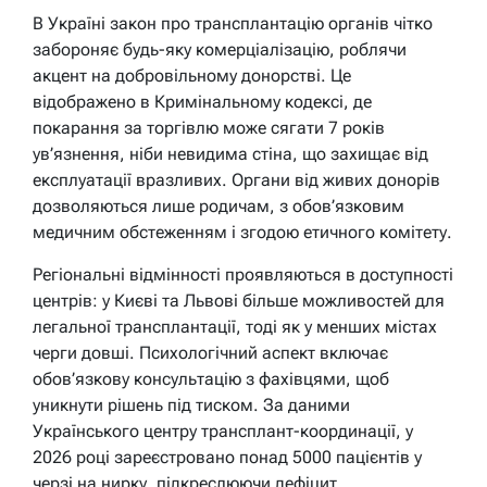
В Україні закон про трансплантацію органів чітко
забороняє будь-яку комерціалізацію, роблячи
акцент на добровільному донорстві. Це
відображено в Кримінальному кодексі, де
покарання за торгівлю може сягати 7 років
ув’язнення, ніби невидима стіна, що захищає від
експлуатації вразливих. Органи від живих донорів
дозволяються лише родичам, з обов’язковим
медичним обстеженням і згодою етичного комітету.
Регіональні відмінності проявляються в доступності
центрів: у Києві та Львові більше можливостей для
легальної трансплантації, тоді як у менших містах
черги довші. Психологічний аспект включає
обов’язкову консультацію з фахівцями, щоб
уникнути рішень під тиском. За даними
Українського центру трансплант-координації, у
2026 році зареєстровано понад 5000 пацієнтів у
черзі на нирку, підкреслюючи дефіцит.