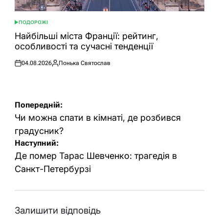
ПОДОРОЖІ
ОПУБЛІКУВАТИ
У
Найбільші міста Франції: рейтинг,
особливості та сучасні тенденції
04.08.2026
Понька Святослав
Оприлюднено
Опубліковано
Навігація
Попередній:
записів
Чи можна спати в кімнаті, де розбився
градусник?
Наступний:
Де помер Тарас Шевченко: трагедія в
Санкт-Петербурзі
Залишити відповідь