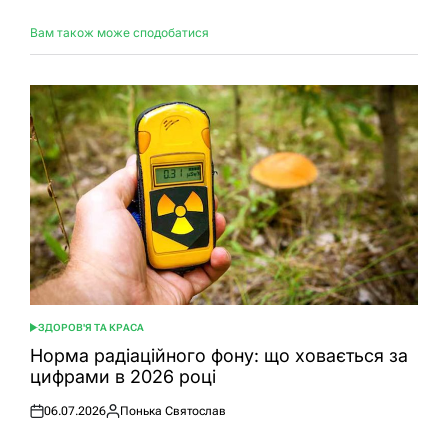
Вам також може сподобатися
ЗДОРОВ'Я ТА КРАСА
ОПУБЛІКУВАТИ
У
Норма радіаційного фону: що ховається за
цифрами в 2026 році
06.07.2026
Понька Святослав
Оприлюднено
Опубліковано