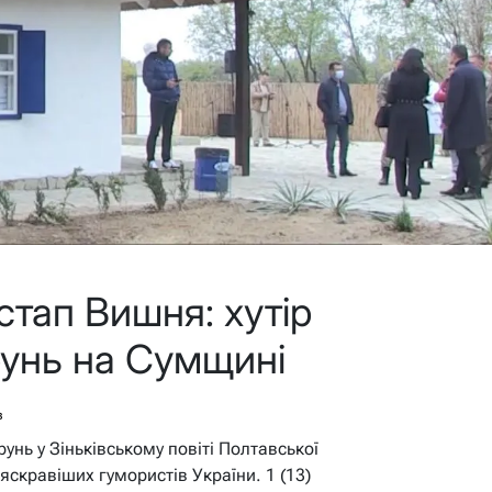
тап Вишня: хутір
рунь на Сумщині
в
Грунь у Зіньківському повіті Полтавської
йяскравіших гумористів України. 1 (13)