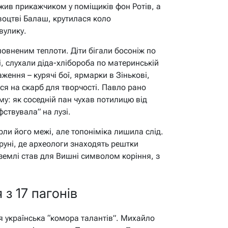
ужив прикажчиком у поміщиків фон Ротів, а
воцтві Балаш, крутилася коло
вулику.
повненим теплоти. Діти бігали босоніж по
, слухали діда-хлібороба по материнській
аження – курячі бої, ярмарки в Зінькові,
ся на скарб для творчості. Павло рано
у: як соседній пан чухав потилицю від
фствувала” на лузі.
терли його межі, але топоніміка лишила слід.
руні, де археологи знаходять рештки
землі став для Вишні символом коріння, з
 з 17 пагонів
я українська “комора талантів”. Михайло