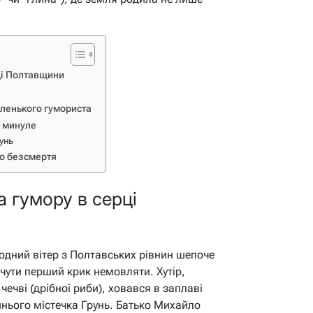
ці Полтавщини
аленького гумориста
у минуле
унь
 до безсмертя
а гумору в серці
олодний вітер з Полтавських рівнин шепоче
 чути перший крик немовляти. Хутір,
чечві (дрібної риби), ховався в заплаві
ішнього містечка Грунь. Батько Михайло