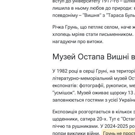
вступ до університету 1917-го – шлях
лишила в ньому любов до природи: в
псевдоніму – “Вишня” з “Тараса Буль
Річка Грунь, що петляє селом, наче 
хлопець мріяв стати письменником. 
нагадуючи про витоки.
Музей Остапа Вишні в 
У 1982 році в серці Груні, на терит
літературно-меморіальний музей Ост
експонатів: фотографії, рукописи, м
“усмішок”. Музей оживає щороку 13 
заповнюється гостями з усієї Україн
Експозиція розгортається в кількох з
щоденники, сатира 20-х. Тут є “Оста
піччю та рушниками. У 2024-2025 рок
попри виклики війни.
Грунь не прос