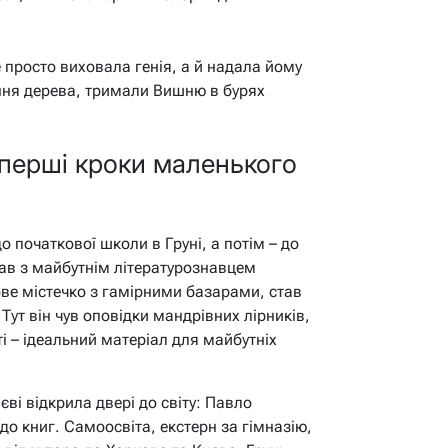
е просто виховала генія, а й надала йому
іння дерева, тримали Вишню в бурях
: перші кроки маленького
 початкової школи в Груні, а потім – до
вав з майбутнім літературознавцем
ве містечко з гамірними базарами, став
Тут він чув оповідки мандрівних лірників,
тті – ідеальний матеріал для майбутніх
ві відкрила двері до світу: Павло
до книг. Самоосвіта, екстерн за гімназію,