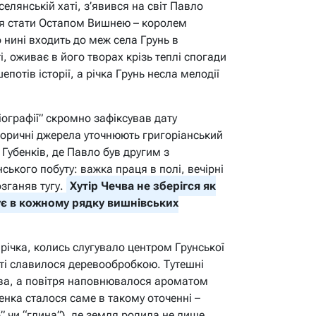
селянській хаті, з’явився на світ Павло
я стати Остапом Вишнею – королем
що нині входить до меж села Грунь в
, оживає в його творах крізь теплі спогади
потів історії, а річка Грунь несла мелодії
іографії” скромно зафіксував дату
торичні джерела уточнюють григоріанський
 Губенків, де Павло був другим з
ського побуту: важка праця в полі, вечірні
озганяв тугу.
Хутір Чечва не зберігся як
ує в кожному рядку вишнівських
річка, колись слугувало центром Грунської
ітті славилося деревообробкою. Тутешні
ва, а повітря наповнювалося ароматом
енка сталося саме в такому оточенні –
б” чи “глина”), де земля родила не лише