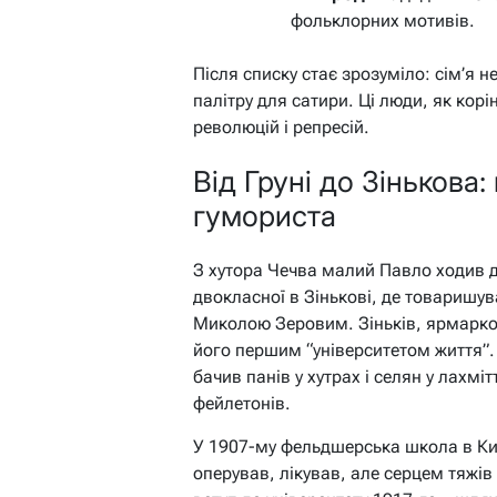
фольклорних мотивів.
Після списку стає зрозуміло: сім’я н
палітру для сатири. Ці люди, як кор
революцій і репресій.
Від Груні до Зінькова
гумориста
З хутора Чечва малий Павло ходив до
двокласної в Зінькові, де товаришу
Миколою Зеровим. Зіньків, ярмарко
його першим “університетом життя”. 
бачив панів у хутрах і селян у лахмі
фейлетонів.
У 1907-му фельдшерська школа в Киє
оперував, лікував, але серцем тяжів 