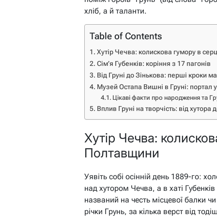
хліб, а й таланти.
Table of Contents
Хутір Чечва: колискова гумору в сер
Сім’я Губенків: коріння з 17 пагонів
Від Груні до Зінькова: перші кроки м
Музей Остапа Вишні в Груні: портал 
Цікаві факти про народження та Гр
Вплив Груні на творчість: від хутора
Хутір Чечва: колисков
Полтавщини
Уявіть собі осінній день 1889-го: х
над хутором Чечва, а в хаті Губенків
названий на честь місцевої балки чи 
річки Грунь, за кілька верст від тод