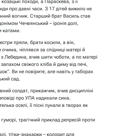
козацькі походи, а Параскева, з її
ди про давні часи. З 17 дітей вижило не
динний вогник. Старший брат Василь став
онімом Чечвянський – іронія долі,
и катами.
стри пряли, брати косили, а він,
очима, чіплявся за спідниці матері й
 з Лебедина, вчив шити чоботи, а по матері
 запахом свіжого хліба й диму від печі,
ок”. Ви не повірите, але навіть у таборах
ький сад.
вний солдат, прикажчик, вчив дисципліні
озповіді про УПА надихали сина.
елька оселі, її пісні лунали в творах як
 гуморі, трагічний приклад репресій проти
лі, тітки-знахарки – колорит для