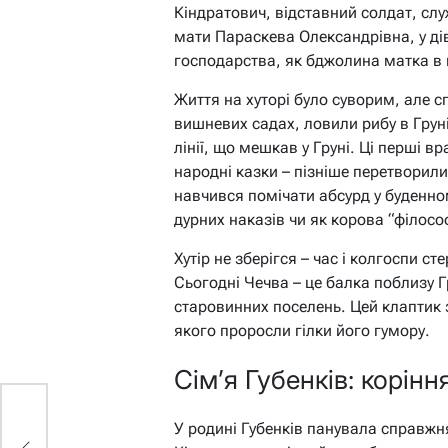
Кіндратович, відставний солдат, сл
мати Параскева Олександрівна, у ді
господарства, як бджолина матка в 
Життя на хуторі було суворим, але с
вишневих садах, ловили рибу в Груні
лінії, що мешкав у Груні. Ці перші вр
народні казки – пізніше перетворили
навчився помічати абсурд у буденном
дурних наказів чи як корова “філосо
Хутір не зберігся – час і колгоспи с
Сьогодні Чечва – це балка поблизу Г
старовинних поселень.
Цей клаптик 
якого проросли гілки його гумору.
Сім’я Губенків: коріння
У родині Губенків панувала справжн
ів