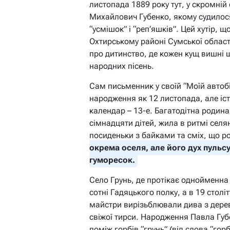
листопада 1889 року тут, у скромній 
Михайлович Губенко, якому судилос
“усмішок” і “реп’яшків”. Цей хутір, 
Охтирському районі Сумської області
про дитинство, де кожен кущ вишні ше
народних пісень.
Сам письменник у своїй “Моїй автоб
народження як 12 листопада, але іс
календар – 13-е. Багатодітна родина
сімнадцяти дітей, жила в ритмі селян
посиденьки з байками та сміх, що р
окрема оселя, але його дух пульс
гуморесок.
Село Грунь, де протікає однойменна 
сотні Гадяцького полку, а в 19 стол
майстри вирізьблювали дива з дере
свіжої тирси. Народження Павла Губ
поміж горбів “грунь” (від слова “гор