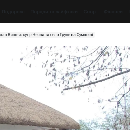
Подорожі
Поради та лайфхаки
Спорт
Фінанси
тап Вишня: хутір Чечва та село Грунь на Сумщині