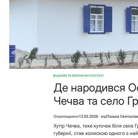
ЦІКАВІ ТА ВИЗНАЧНІ ПОСТАТІ
ОПУБЛІКУВАТИ
У
Де народився Ос
Чечва та село Г
Оприлюднено
12.02.2026
від
Понька Святосла
Хутір Чечва, тихе куточок біля села 
губернії, став колискою одного з на