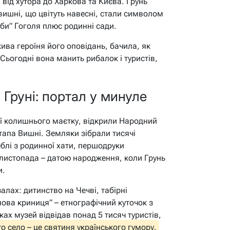
 від хутора до Харкова та Києва. Грунь
ишні, що цвітуть навесні, стали символом
би” Гоголя плюс родинні сади.
жива героїня його оповідань, бачила, як
Сьогодні вона манить рибалок і туристів,
Груні: портал у минуле
орії колишнього маєтку, відкрили Народний
апа Вишні. Земляки зібрали тисячі
еблі з родинної хати, першодруки
листопада – датою народження, коли Грунь
и.
алах: дитинство на Чечві, табірні
пова криниця” – етнографічний куточок з
ах музей відвідав понад 5 тисяч туристів,
то село – це святиня українського гумору.