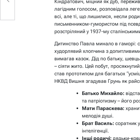
Кіндратович, міцний як дуб, пережив 
лагідним голосом, розповідала леген
всі, але ті, що лишилися, несли ро
письменником-гумористом під псевд
розстріляний у 1937-му сталінським
Дитинство Павла минало в гаморі: се
худорлявий хлопчина з допитливими 
вимагав казок. Дід по батьку, шевць
– сіяти жито. Цей побут, просякнутий
став прототипом для багатьох “усміш
НКВД Вишня згадував Грунь як райс
Батько Михайло:
відста
та патріотизму – його р
Мати Параскева:
хранит
мелодія душі.
Брат Василь:
соратник у
інтелігенції.
Інші родичі:
дядьки-кова