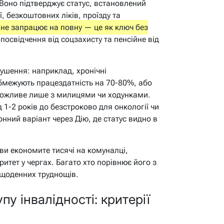
. Воно підтверджує статус, встановлений
, безкоштовних ліків, проїзду та
 не запрацює на повну — це як ключ без
посвідчення від соцзахисту та пенсійне від
рушення: наприклад, хронічні
бмежують працездатність на 70-80%, або
можливе лише з милицями чи ходунками.
д 1-2 років до безстроково для онкології чи
нний варіант через Дію, де статус видно в
ви економите тисячі на комуналці,
ритет у чергах. Багато хто порівнює його з
щоденних труднощів.
пу інвалідності: критерії