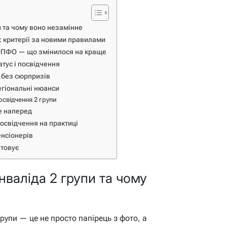
и та чому воно незамінне
і: критерії за новими правилами
ОПФО — що змінилося на краще
атус і посвідчення
 без сюрпризів
егіональні нюанси
свідчення 2 групи
те наперед
посвідчення на практиці
енсіонерів
товує
нваліда 2 групи та чому
групи — це не просто папірець з фото, а