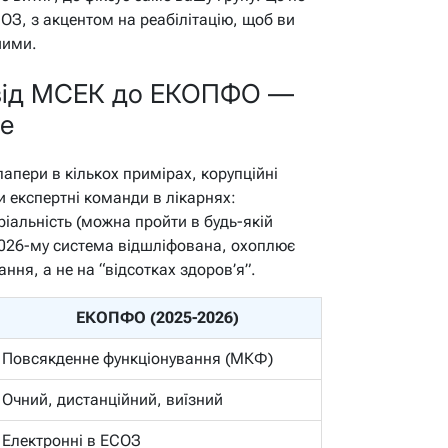
ОЗ, з акцентом на реабілітацію, щоб ви
шими.
 від МСЕК до ЕКОПФО —
ще
папери в кількох примірах, корупційні
ли експертні команди в лікарнях:
іальність (можна пройти в будь-якій
 2026-му система відшліфована, охоплює
ння, а не на “відсотках здоров’я”.
ЕКОПФО (2025-2026)
Повсякденне функціонування (МКФ)
Очний, дистанційний, виїзний
Електронні в ЕСОЗ