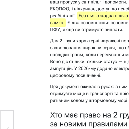
ваш пропуск у світ пільг і допомоги
ЕКОПФО, і відкриває доступ до пенсії
реабілітації.
Без нього жодна пільга
замка.
Є два основні типи: основне 
ПФУ, якщо ви отримуєте виплати.
Для 2 групи характерні виражені по
захворювання нирок чи серця, що о
наслідки травм, коли пересування 
Воно діє стільки, скільки статус — ві
ампутацій. У 2026-му додано електро
цифровому посвідченні.
Цей документ оживає в руках: з ним 
отримуєте місце в транспорті та пріо
рятівним колом у штормовому морі 
Хто має право на 2 гру
за новими правилами