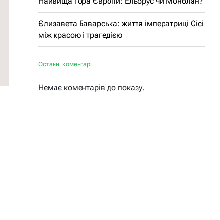
Найвища гора Європи: Ельбрус чи Монблан?
Єлизавета Баварська: життя імператриці Сісі
між красою і трагедією
Останні коментарі
Немає коментарів до показу.