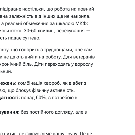
 підірване настільки, що робота на повний
вна залежність від інших ще не накрила.
, а реальні обмеження за шкалою МКФ:
оги кожні 30-60 хвилин, пересування —
сть падає суттєво.
ульту, що говорить з труднощами, але сам
и не дають вийти на роботу. Для ветеранів
онічний біль. Діти переходять у дорослу
льний.
межень:
комбінація хвороб, як діабет з
єю, що блокує фізичну активність.
атності:
понад 60%, з потребою в
вування:
без постійного догляду, але з
 витяг, де фіксує саме вашу групу. Це не