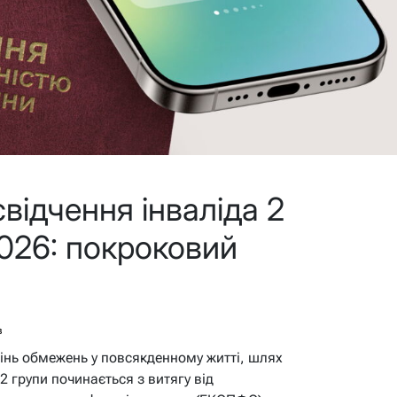
відчення інваліда 2
2026: покроковий
в
пінь обмежень у повсякденному житті, шлях
2 групи починається з витягу від