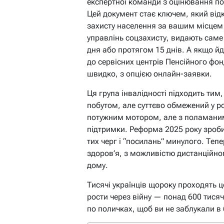
експертної команди з оцінювання п
Цей документ стає ключем, який відк
захисту населення за вашим місцем
управлінь соцзахисту, видають саме
дня або протягом 15 днів. А якщо й
до сервісних центрів Пенсійного фо
швидко, з опцією онлайн-заявки.
Ця група інвалідності підходить тим
побутом, але суттєво обмежений у р
потужним мотором, але з поламаним
підтримки. Реформа 2025 року зроб
тих черг і “посилань” минулого. Тепе
здоров’я, з можливістю дистанційног
дому.
Тисячі українців щороку проходять 
рости через війну — понад 600 тисяч
по поличках, щоб ви не заблукали в