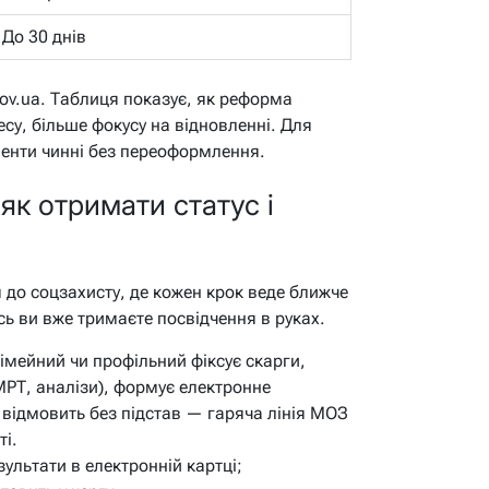
До 30 днів
gov.ua. Таблиця показує, як реформа
су, більше фокусу на відновленні. Для
менти чинні без переоформлення.
 як отримати статус і
я до соцзахисту, де кожен крок веде ближче
ось ви вже тримаєте посвідчення в руках.
імейний чи профільний фіксує скарги,
РТ, аналізи), формує електронне
відмовить без підстав — гаряча лінія МОЗ
ті.
зультати в електронній картці;