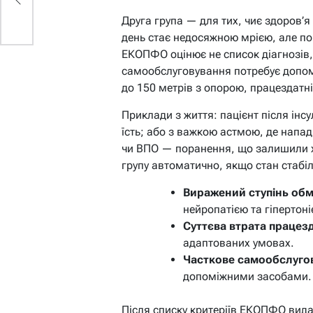
Друга група — для тих, чиє здоров’я
день стає недосяжною мрією, але по
ЕКОПФО оцінює не список діагнозів
самообслуговування потребує допом
до 150 метрів з опорою, працездатні
Приклади з життя: пацієнт після інс
їсть; або з важкою астмою, де напад
чи ВПО — поранення, що залишили хр
групу автоматично, якщо стан стабі
Виражений ступінь об
нейропатією та гіпертоні
Суттєва втрата працезд
адаптованих умовах.
Часткове самообслуго
допоміжними засобами.
Після списку критеріїв ЕКОПФО видає