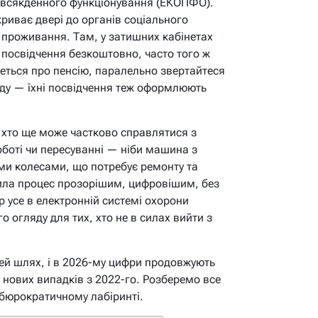
овсякденного функціонування (ЕКОПФО).
риває двері до органів соціального
 проживання. Там, у затишних кабінетах
 посвідчення безкоштовно, часто того ж
деться про пенсію, паралельно звертайтеся
нду — їхні посвідчення теж оформлюють
, хто ще може частково справлятися з
оботі чи пересуванні — ніби машина з
и колесами, що потребує ремонту та
ила процес прозорішим, цифровішим, без
р усе в електронній системі охорони
о огляду для тих, хто не в силах вийти з
цей шлях, і в 2026-му цифри продовжують
 нових випадків з 2022-го. Розберемо все
 бюрократичному лабіринті.