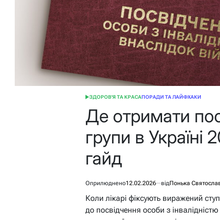
ЗДОРОВ'Я ТА КРАСА
ПОРАДИ ТА ЛАЙФХАКИ
ОПУБЛІКУВАТИ
У
Де отримати пос
групи в Україні 
гайд
Оприлюднено
12.02.2026
від
Понька Святосла
Коли лікарі фіксують виражений сту
до посвідчення особи з інвалідністю 