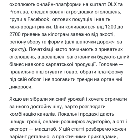
охоплюють онлайн-платформи на кшталт OLX та
Prom.ua, спеціалізовані агро-дошки оголошень,
групи в Facebook, оптових покупців і навіть
міжнародні ринки. Ціни коливаються від 1200 до
2700 гривень за кілограм залежно від якості,
регіону збору та форми (цілі шапочки дорожчі за
крихту). Початківці часто починають з приватних
оголошень, а досвідчені заготовники будують цілий
бізнес навколо карпатської продукції. Головне —
правильно підготувати товар, обрати платформу
під свій обсяг і не прогавити тренди на органічні
дикороси.
Якщо ви зібрали якісний урожай і хочете отримати
за нього достойну ціну, варто розглядати
комбінацію каналів. Локальні продажі дають
швидкі гроші, онлайн розширює аудиторію, а опт і
експорт — масштаб. У цій статті розберемо кожен
варіант детально, з практичними прикладами,