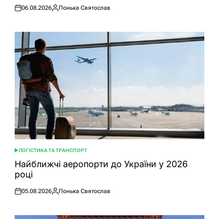
06.08.2026
Понька Святослав
Оприлюднено
Опубліковано
ЛОГІСТИКА ТА ТРАНСПОРТ
ОПУБЛІКУВАТИ
У
Найближчі аеропорти до України у 2026
році
05.08.2026
Понька Святослав
Оприлюднено
Опубліковано