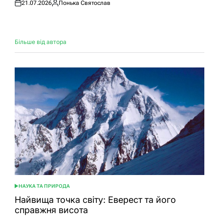
21.07.2026
Понька Святослав
Оприлюднено
Опубліковано
Більше від автора
НАУКА ТА ПРИРОДА
ОПУБЛІКУВАТИ
У
Найвища точка світу: Еверест та його
справжня висота