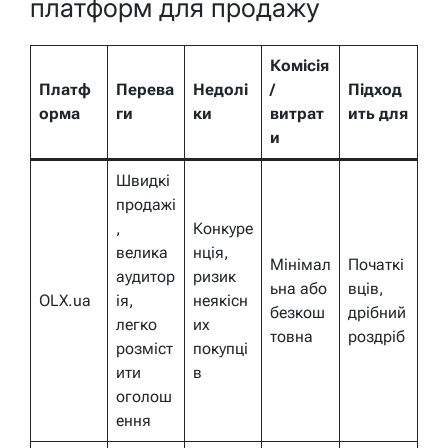
платформ для продажу
Комісія
Платф
Перева
Недолі
/
Підход
орма
ги
ки
витрат
ить для
и
Швидкі
продажі
,
Конкуре
велика
нція,
Мінімал
Початкі
аудитор
ризик
ьна або
вців,
OLX.ua
ія,
неякісн
безкош
дрібний
легко
их
товна
роздріб
розміст
покупці
ити
в
оголош
ення