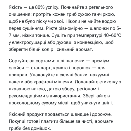
Якість — це 80% успіху. Починайте з ретельного
очищення: протріть кожен гриб сухою ганчіркою,
щоб не було піску чи хвої. Ніколи не мийте водою
перед сушінням. Ріжте рівномірно — шапочки по 5–
7 мм, ніжки тонше. Сушіть при температурі 40–60°C
у електросушарці або духовці з конвекцією, щоб
зберегти білий колір і сильний аромат.
Сортуйте за сортами: цілі шапочки — преміум,
слайси — стандарт, крихта і порошок — для
приправ. Упаковуйте в скляні банки, вакуумні
пакети або крафтові мішечки. Додавайте етикетку з
вказаною вагою, датою збору, регіоном і
рекомендаціями з використання. Зберігайте в
прохолодному сухому місці, щоб уникнути цвілі.
Якісний продукт продається швидше і дорожче.
Покупці готові платити більше за чисті, ароматні
гриби без домішок.