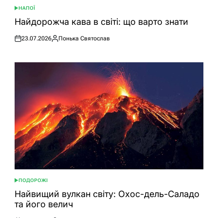
НАПОЇ
ОПУБЛІКУВАТИ
У
Найдорожча кава в світі: що варто знати
23.07.2026
Понька Святослав
Оприлюднено
Опубліковано
ПОДОРОЖІ
ОПУБЛІКУВАТИ
У
Найвищий вулкан світу: Охос-дель-Саладо
та його велич