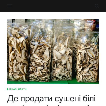
Перейти
до
вмісту
ЦІКАВІ ФАКТИ
ОПУБЛІКУВАТИ
У
Де продати сушені білі