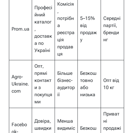
Комісія
Професі
,
йний
потрібн
5–15%
Середні
каталог
а
від
партії,
Prom.ua
,
реєстра
продаж
бренди
доставк
ція
у
нг
а по
продав
Україні
ця
Опт,
прямі
Більше
Безкош
Agro-
контакт
бізнес-
товно
Опт від
Ukraine.
и з
аудитор
або
10 кг
com
покупця
ії
низька
ми
Приват
Довіра,
Менша
ні
Facebo
швидки
видиміс
Безкош
продажі
ok-