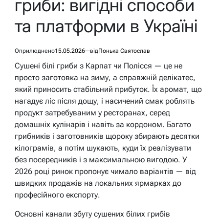
гриби: вигідні способи
та платформи в Україні
Оприлюднено
15.05.2026
від
Понька Святослав
Сушені білі гриби з Карпат чи Полісся — це не
просто заготовка на зиму, а справжній делікатес,
який приносить стабільний прибуток. Їх аромат, що
нагадує ліс після дощу, і насичений смак роблять
продукт затребуваним у ресторанах, серед
домашніх кулінарів і навіть за кордоном. Багато
грибників і заготовників щороку збирають десятки
кілограмів, а потім шукають, куди їх реалізувати
без посередників і з максимальною вигодою. У
2026 році ринок пропонує чимало варіантів — від
швидких продажів на локальних ярмарках до
професійного експорту.
Основні канали збуту сушених білих грибів