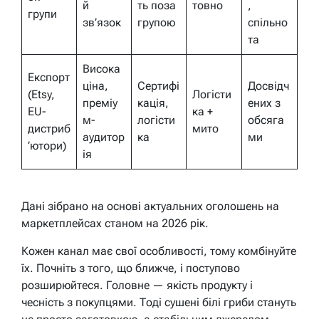
й
ть поза
товно
,
групи
зв’язок
групою
спільно
та
Висока
Експорт
ціна,
Сертифі
Досвідч
(Etsy,
Логісти
преміу
кація,
ених з
EU-
ка +
м-
логісти
обсяга
дистриб
мито
аудитор
ка
ми
’ютори)
ія
Дані зібрано на основі актуальних оголошень на
маркетплейсах станом на 2026 рік.
Кожен канал має свої особливості, тому комбінуйте
їх. Почніть з того, що ближче, і поступово
розширюйтеся. Головне — якість продукту і
чесність з покупцями. Тоді сушені білі гриби стануть