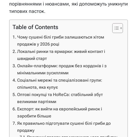
порівняннями і нюансами, які допоможуть уникнути
типових пасток.
Table of Contents
Чому сушені білі гриби залишаються хітом
продажів у 2026 році
Локальні ринки та ярмарки: живий контакт і
швидкий старт
Онлайн-платформи: продаж без кордонів і з
мінімальними зусиллями
Соціальні мережі та спеціалізовані групи:
спільнота, яка купує
Оптові покупці та HoReCa: стабільний збут
великими партіями
Експорт: як вийти на європейський ринок і
заробити більше
Як правильно підготувати сушені білі гриби до
продажу