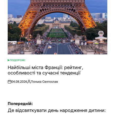
ПОДОРОЖІ
ОПУБЛІКУВАТИ
У
Найбільші міста Франції: рейтинг,
особливості та сучасні тенденції
04.08.2026
Понька Святослав
Оприлюднено
Опубліковано
Навігація
Попередній:
записів
Де відсвяткувати день народження дитини: