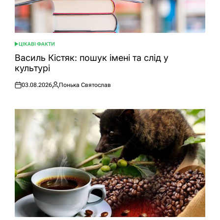
ЦІКАВІ ФАКТИ
ОПУБЛІКУВАТИ
У
Василь Кістяк: пошук імені та слід у
культурі
03.08.2026
Понька Святослав
Оприлюднено
Опубліковано