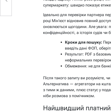
супермаркету: швидко показує етикетк
Ідеально для перевірки партнера пер
році Мін’юст відновив повний доступ
оновлюється щогодини. Але увага: п
конфіденційності, а історія судів чи 
Кроки для пошуку:
Пере
введіть дані ФОП, оберіт
Результат: PDF з базови
неформальних перевірок
Обмеження: не для банкі
Після такого запиту ви розумієте, ч
Альтернатива — агрегатори на кшта
з тими ж даними, плюс статус у пода
ніби розмова з помічником.
Найшвидший платний в