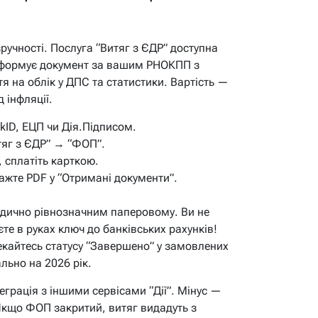
ручності. Послуга “Витяг з ЄДР” доступна
формує документ за вашим РНОКПП з
тя на облік у ДПС та статистики. Вартість —
 інфляції.
nkID, ЕЦП чи Дія.Підписом.
тяг з ЄДР” → “ФОП”.
, сплатіть карткою.
ажте PDF у “Отримані документи”.
идично рівнозначним паперовому.
Ви не
єте в руках ключ до банківських рахунків!
кайтесь статусу “Завершено” у замовлених
ально на 2026 рік.
теграція з іншими сервісами “Дії”. Мінус —
 Якщо ФОП закритий, витяг видадуть з