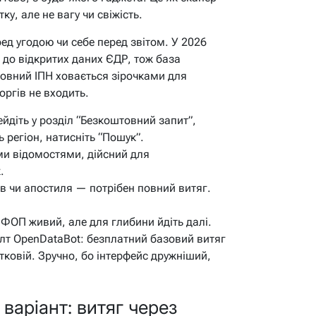
у, але не вагу чи свіжість.
ед угодою чи себе перед звітом. У 2026
 до відкритих даних ЄДР, тож база
овний ІПН ховається зірочками для
боргів не входить.
йдіть у розділ “Безкоштовний запит”,
ь регіон, натисніть “Пошук”.
ми відомостями, дійсний для
.
в чи апостиля — потрібен повний витяг.
и ФОП живий, але для глибини йдіть далі.
лт OpenDataBot: безплатний базовий витяг
тковій. Зручно, бо інтерфейс дружніший,
аріант: витяг через