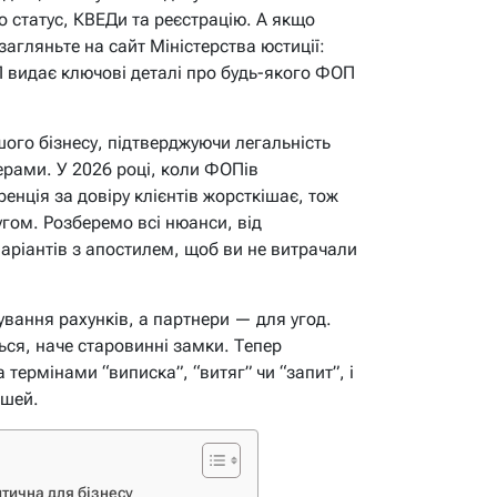
 статус, КВЕДи та реєстрацію. А якщо
загляньте на сайт Міністерства юстиції:
видає ключові деталі про будь-якого ФОП
ого бізнесу, підтверджуючи легальність
рами. У 2026 році, коли ФОПів
ренція за довіру клієнтів жорсткішає, тож
угом. Розберемо всі нюанси, від
аріантів з апостилем, щоб ви не витрачали
вання рахунків, а партнери — для угод.
ься, наче старовинні замки. Тепер
термінами “виписка”, “витяг” чи “запит”, і
ошей.
тична для бізнесу