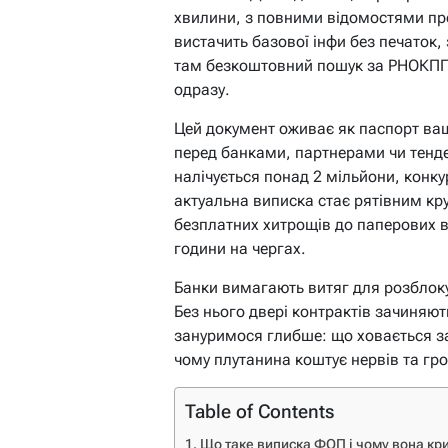
хвилини, з повними відомостями про
вистачить базової інфи без печаток, 
там безкоштовний пошук за РНОКПП 
одразу.
Цей документ оживає як паспорт ваш
перед банками, партнерами чи тенде
налічується понад 2 мільйони, конку
актуальна виписка стає рятівним кр
безплатних хитрощів до паперових в
години на чергах.
Банки вимагають витяг для розблоку
Без нього двері контрактів зачиняют
зануримося глибше: що ховається за 
чому плутанина коштує нервів та гр
Table of Contents
Що таке виписка ФОП і чому вона кри