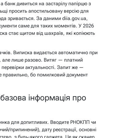
 а банк дивиться на застарілу папірцю з
льщі просить апостильовану версію для
да зривається. За даними diia.gov.ua,
кументи саме для таких моментів. У 2026
иска стає щитом від шахраїв, які копіюють
ачків. Виписка видається автоматично при
, але лише разово. Витяг — платний
я перевірки актуальності. Запит же —
е правильно, бо помилковий документ
 базова інформація про
пинка для допитливих. Вводите РНОКПП чи
іючий/припинений), дату реєстрації, основні
ттєво, з будь-якого гаджета. Це як сканер