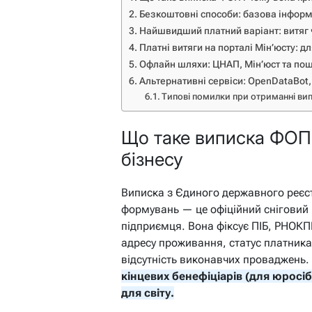
Безкоштовні способи: базова інформ
Найшвидший платний варіант: витяг
Платні витяги на порталі Мін’юсту: д
Офлайн шляхи: ЦНАП, Мін’юст та пош
Альтернативні сервіси: OpenDataBot,
Типові помилки при отриманні в
Що таке виписка ФОП 
бізнесу
Виписка з Єдиного державного реєс
формувань — це офіційний сніговий 
підприємця. Вона фіксує ПІБ, РНОКПП
адресу проживання, статус платника
відсутність виконавчих проваджень.
кінцевих бенефіціарів (для юросіб
для світу.