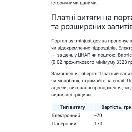
історичними даними.
Платні витяги на порт
та розширених запиті
Портал usr.minjust.gov.ua пропонує 
чи відокремлених підрозділів. Елек
— за день у ЦНАП чи поштою. Вартіс
(0,02 прожиткового мінімуму 3328 г
Замовлення: оберіть “Платний запит
чи монобанк, отримайте на email. По
адреси, виконавчі провадження, моде
видно всі тріщини.
Тип витягу
Вартість, грн
Електронний
~70
Паперовий
170