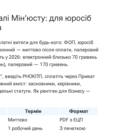
алі Мін’юсту: для юросіб
в
платні витяги для будь-кого: ФОП, юросіб
тронний — миттєво після оплати, паперовий
ть у 2026: електронний близько 70 гривень
рн), паперовий — 170 гривень.
”, введіть РНОКПП, сплатіть через Приват
вний вміст: засновники, керівники,
льні статути. Як рентген для бізнесу —
Термін
Формат
Миттєво
PDF з ЕЦП
1 робочий день
З печаткою