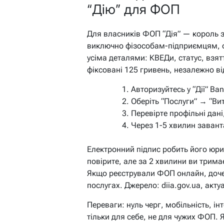
“Дію” для ФОП
Для власників ФОП “Дія” — король з
виключно фізособам-підприємцям, 
усіма деталями: КВЕДи, статус, взят
фіксовані 125 гривень, незалежно від
Авторизуйтесь у “Дії” Ba
Оберіть “Послуги” → “Ви
Перевірте профільні дані
Через 1-5 хвилин завант
Електронний підпис робить його юр
повірите, але за 2 хвилини ви трима
Якщо реєстрували ФОП онлайн, доче
послугах. Джерело: diia.gov.ua, акту
Переваги: нуль черг, мобільність, ін
тільки для себе, не для чужих ФОП.