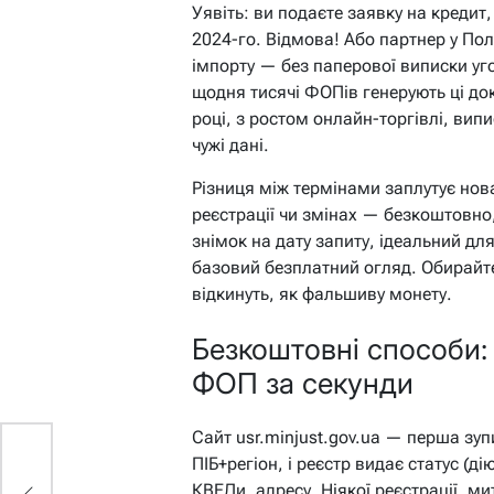
Уявіть: ви подаєте заявку на кредит,
2024-го. Відмова! Або партнер у По
імпорту — без паперової виписки уго
щодня тисячі ФОПів генерують ці до
році, з ростом онлайн-торгівлі, вип
чужі дані.
Різниця між термінами заплутує нов
реєстрації чи змінах — безкоштовно
знімок на дату запиту, ідеальний дл
базовий безплатний огляд. Обирайт
відкинуть, як фальшиву монету.
Безкоштовні способи:
ФОП за секунди
Сайт usr.minjust.gov.ua — перша зу
ПІБ+регіон, і реєстр видає статус (д
КВЕДи, адресу. Ніякої реєстрації, ми