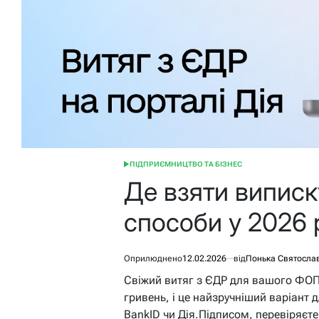
ПІДПРИЄМНИЦТВО ТА БІЗНЕС
ОПУБЛІКУВАТИ
У
Де взяти виписк
способи у 2026 
Оприлюднено
12.02.2026
від
Понька Святосла
Свіжий витяг з ЄДР для вашого ФОП 
гривень, і це найзручніший варіант 
BankID чи Дія.Підписом, перевіряєте