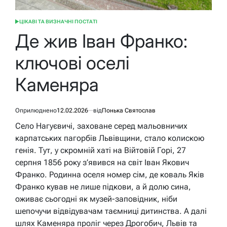
ЦІКАВІ ТА ВИЗНАЧНІ ПОСТАТІ
ОПУБЛІКУВАТИ
У
Де жив Іван Франко:
ключові оселі
Каменяра
Оприлюднено
12.02.2026
від
Понька Святослав
Село Нагуєвичі, заховане серед мальовничих
карпатських пагорбів Львівщини, стало колискою
генія. Тут, у скромній хаті на Війтовій Горі, 27
серпня 1856 року з’явився на світ Іван Якович
Франко. Родинна оселя номер сім, де коваль Яків
Франко кував не лише підкови, а й долю сина,
оживає сьогодні як музей-заповідник, ніби
шепочучи відвідувачам таємниці дитинства. А далі
шлях Каменяра проліг через Дрогобич, Львів та