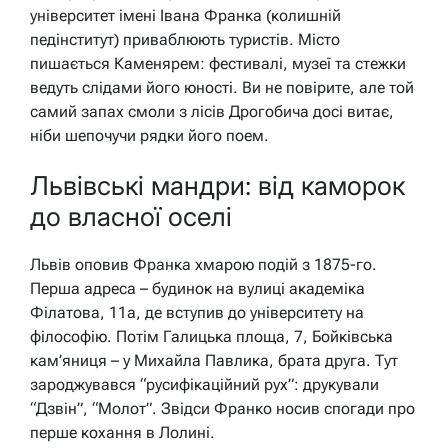
університет імені Івана Франка (колишній
педінститут) приваблюють туристів. Місто
пишається Каменярем: фестивалі, музеї та стежки
ведуть слідами його юності. Ви не повірите, але той
самий запах смоли з лісів Дрогобича досі витає,
ніби шепочучи рядки його поем.
Львівські мандри: від каморок
до власної оселі
Львів оповив Франка хмарою подій з 1875-го.
Перша адреса – будинок на вулиці академіка
Філатова, 11а, де вступив до університету на
філософію. Потім Галицька площа, 7, Бойківська
кам’яниця – у Михайла Павлика, брата друга. Тут
зароджувався “русифікаційний рух”: друкували
“Дзвін”, “Молот”. Звідси Франко носив спогади про
перше кохання в Лолині.