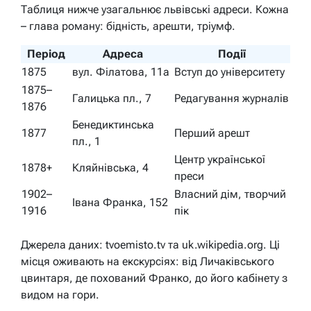
Таблиця нижче узагальнює львівські адреси. Кожна
– глава роману: бідність, арешти, тріумф.
Період
Адреса
Події
1875
вул. Філатова, 11а
Вступ до університету
1875–
Галицька пл., 7
Редагування журналів
1876
Бенедиктинська
1877
Перший арешт
пл., 1
Центр української
1878+
Кляйнівська, 4
преси
1902–
Власний дім, творчий
Івана Франка, 152
1916
пік
Джерела даних: tvoemisto.tv та uk.wikipedia.org. Ці
місця оживають на екскурсіях: від Личаківського
цвинтаря, де похований Франко, до його кабінету з
видом на гори.