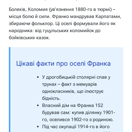
Болехів, Коломия (ув’язнення 1880-го в тюрмі) –
місця болю й сили. Франко мандрував Карпатами,
збираючи фольклор. Ці оселі формували його як
народника: від гуцульських коломийок до
бойківських казок.
Цікаві факти про оселі Франка
У дрогобицькій столярні спав у
трунах – факт з мемуарів
однокласників, що ілюструє
бідність.
Власний дім на Франка 152
будував сам: купив ділянку 1901-
го, оселився 1902-го з родиною.
Під час окупації 1914-го в його