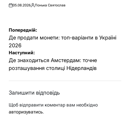
05.08.2026
Понька Святослав
Оприлюднено
Опубліковано
Навігація
Попередній:
записів
Де продати монети: топ-варіанти в Україні
2026
Наступний:
Де знаходиться Амстердам: точне
розташування столиці Нідерландів
Залишити відповідь
Щоб відправити коментар вам необхідно
авторизуватись
.