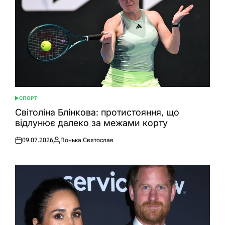
СПОРТ
ОПУБЛІКУВАТИ
У
Світоліна Блінкова: протистояння, що
відлунює далеко за межами корту
09.07.2026
Понька Святослав
Оприлюднено
Опубліковано