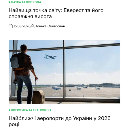
НАУКА ТА ПРИРОДА
ОПУБЛІКУВАТИ
У
Найвища точка світу: Еверест та його
справжня висота
06.08.2026
Понька Святослав
Оприлюднено
Опубліковано
ЛОГІСТИКА ТА ТРАНСПОРТ
ОПУБЛІКУВАТИ
У
Найближчі аеропорти до України у 2026
році