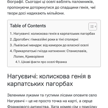
біографії. Сьогодні ці оселі ваблять паломників,
пропонуючи доторкнутися до спадщини генія, чиї
твори досі надихають мільйони.
Table of Contents
Нагуєвичі: колискова генія в карпатських пагорбах
Дрогобич: гімназійні роки в тіні столярні
Львівські мандри: від каморок до власної оселі
Прикарпатські гнізда натхнення: Станиславів,
Лолин, Криворівня
Цікаві факти про оселі Франка
Нагуєвичі: колискова генія в
карпатських пагорбах
Зеленими луками та густими лісами оповите село
Нагуєвичі – це не просто точка на карті, а серце
Франкового дитинства. Хата номер сім у присілку