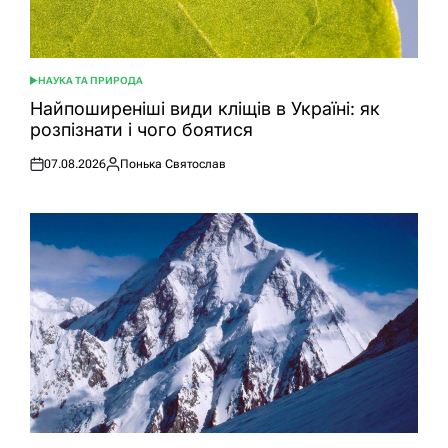
НАУКА ТА ПРИРОДА
ОПУБЛІКУВАТИ
У
Найпоширеніші види кліщів в Україні: як
розпізнати і чого боятися
07.08.2026
Понька Святослав
Оприлюднено
Опубліковано