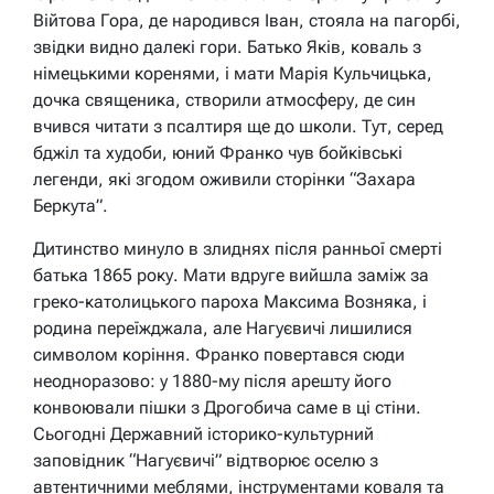
Війтова Гора, де народився Іван, стояла на пагорбі,
звідки видно далекі гори. Батько Яків, коваль з
німецькими коренями, і мати Марія Кульчицька,
дочка священика, створили атмосферу, де син
вчився читати з псалтиря ще до школи. Тут, серед
бджіл та худоби, юний Франко чув бойківські
легенди, які згодом оживили сторінки “Захара
Беркута”.
Дитинство минуло в злиднях після ранньої смерті
батька 1865 року. Мати вдруге вийшла заміж за
греко-католицького пароха Максима Возняка, і
родина переїжджала, але Нагуєвичі лишилися
символом коріння. Франко повертався сюди
неодноразово: у 1880-му після арешту його
конвоювали пішки з Дрогобича саме в ці стіни.
Сьогодні Державний історико-культурний
заповідник “Нагуєвичі” відтворює оселю з
автентичними меблями, інструментами коваля та