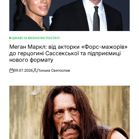
ЦІКАВІ ТА ВИЗНАЧНІ ПОСТАТІ
ОПУБЛІКУВАТИ
У
Меган Маркл: від акторки «Форс-мажорів»
до герцогині Сассекської та підприємиці
нового формату
09.07.2026
Понька Святослав
Оприлюднено
Опубліковано