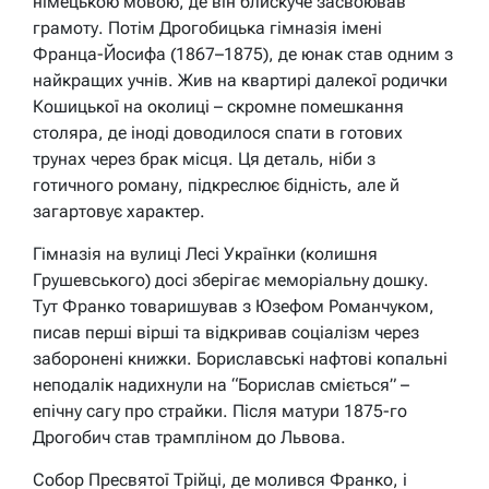
німецькою мовою, де він блискуче засвоював
грамоту. Потім Дрогобицька гімназія імені
Франца-Йосифа (1867–1875), де юнак став одним з
найкращих учнів. Жив на квартирі далекої родички
Кошицької на околиці – скромне помешкання
столяра, де іноді доводилося спати в готових
трунах через брак місця. Ця деталь, ніби з
готичного роману, підкреслює бідність, але й
загартовує характер.
Гімназія на вулиці Лесі Українки (колишня
Грушевського) досі зберігає меморіальну дошку.
Тут Франко товаришував з Юзефом Романчуком,
писав перші вірші та відкривав соціалізм через
заборонені книжки. Бориславські нафтові копальні
неподалік надихнули на “Борислав сміється” –
епічну сагу про страйки. Після матури 1875-го
Дрогобич став трампліном до Львова.
Собор Пресвятої Трійці, де молився Франко, і