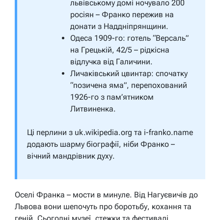
львівському домі ночувало 200
росіян – Франко пережив на
донати з Наддніпрянщини.
Одеса 1909-го: готель “Версаль”
на Грецькій, 42/5 – рідкісна
відлучка від Галичини.
Личаківський цвинтар: спочатку
“позичена яма”, перепохований
1926-го з пам’ятником
Литвиненка.
Ці перлини з uk.wikipedia.org та i-franko.name
додають шарму біографії, ніби Франко –
вічний мандрівник духу.
Оселі Франка – мости в минуле. Від Нагуєвичів до
Львова вони шепочуть про боротьбу, кохання та
геній. Сьогодні музеї, стежки та фестивалі