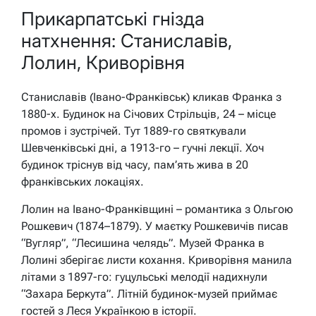
Прикарпатські гнізда
натхнення: Станиславів,
Лолин, Криворівня
Станиславів (Івано-Франківськ) кликав Франка з
1880-х. Будинок на Січових Стрільців, 24 – місце
промов і зустрічей. Тут 1889-го святкували
Шевченківські дні, а 1913-го – гучні лекції. Хоч
будинок тріснув від часу, пам’ять жива в 20
франківських локаціях.
Лолин на Івано-Франківщині – романтика з Ольгою
Рошкевич (1874–1879). У маєтку Рошкевичів писав
“Вугляр”, “Лесишина челядь”. Музей Франка в
Лолині зберігає листи кохання. Криворівня манила
літами з 1897-го: гуцульські мелодії надихнули
“Захара Беркута”. Літній будинок-музей приймає
гостей з Леся Українкою в історії.