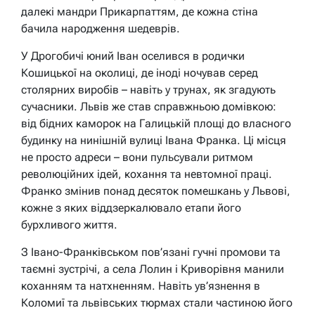
далекі мандри Прикарпаттям, де кожна стіна
бачила народження шедеврів.
У Дрогобичі юний Іван оселився в родички
Кошицької на околиці, де іноді ночував серед
столярних виробів – навіть у трунах, як згадують
сучасники. Львів же став справжньою домівкою:
від бідних каморок на Галицькій площі до власного
будинку на нинішній вулиці Івана Франка. Ці місця
не просто адреси – вони пульсували ритмом
революційних ідей, кохання та невтомної праці.
Франко змінив понад десяток помешкань у Львові,
кожне з яких віддзеркалювало етапи його
бурхливого життя.
З Івано-Франківськом пов’язані гучні промови та
таємні зустрічі, а села Лолин і Криворівня манили
коханням та натхненням. Навіть ув’язнення в
Коломиї та львівських тюрмах стали частиною його