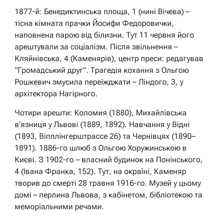
1877-й: Бенедиктинська площа, 1 (нині Вічева) –
тісна кімната прачки Йосифи Федоровички,
наповнена парою від білизни. Тут 11 червня його
арештували за соціалізм. Після звільнення –
Кляйнівська, 4 (Каменярів), центр преси: редагував
“Громадський друг”. Трагедія кохання з Ольгою
Рошкевич змусила переїжджати – Ліндого, 3, у
архітектора Нагірного.
Чотири арешти: Коломия (1880), Михайлівська
в’язниця у Львові (1889, 1892). Навчання у Відні
(1893, Віпплінгерштрассе 26) та Чернівцях (1890–
1891). 1886-го шлюб з Ольгою Хоружинською в
Києві. З 1902-го – власний будинок на Понінського,
4 (Івана Франка, 152). Тут, на окраїні, Каменяр
творив до смерті 28 травня 1916-го. Музей у цьому
домі – перлина Львова, з кабінетом, бібліотекою та
меморіальними речами.