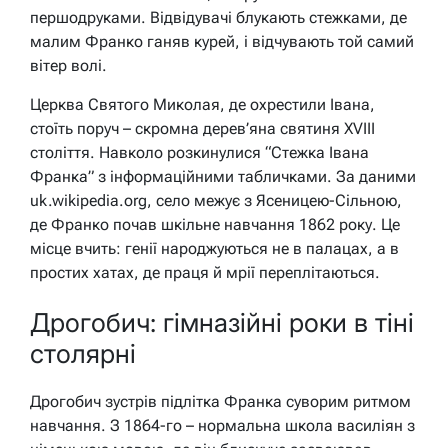
першодруками. Відвідувачі блукають стежками, де
малим Франко ганяв курей, і відчувають той самий
вітер волі.
Церква Святого Миколая, де охрестили Івана,
стоїть поруч – скромна дерев’яна святиня XVIII
століття. Навколо розкинулися “Стежка Івана
Франка” з інформаційними табличками. За даними
uk.wikipedia.org, село межує з Ясеницею-Сільною,
де Франко почав шкільне навчання 1862 року. Це
місце вчить: генії народжуються не в палацах, а в
простих хатах, де праця й мрії переплітаються.
Дрогобич: гімназійні роки в тіні
столярні
Дрогобич зустрів підлітка Франка суворим ритмом
навчання. З 1864-го – нормальна школа василіян з