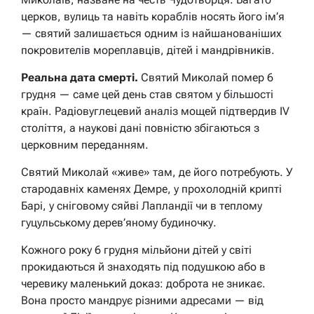
церков, вулиць та навіть кораблів носять його ім’я
— святий залишається одним із найшанованіших
покровителів мореплавців, дітей і мандрівників.
Реальна дата смерті.
Святий Миколай помер 6
грудня — саме цей день став святом у більшості
країн. Радіовуглецевий аналіз мощей підтвердив IV
століття, а наукові дані повністю збігаються з
церковним переданням.
Святий Миколай «живе» там, де його потребують. У
стародавніх каменях Демре, у прохолодній крипті
Барі, у сніговому сяйві Лапландії чи в теплому
гуцульському дерев’яному будиночку.
Кожного року 6 грудня мільйони дітей у світі
прокидаються й знаходять під подушкою або в
черевику маленький доказ: доброта не зникає.
Вона просто мандрує різними адресами — від