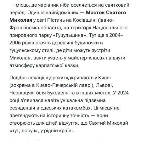
— місць, де чарівник ніби оселяється на святковий
період. Один із найвідоміших —
Маєток Святого
Миколая
у селі Пістинь на Косівщині (Івано-
Франківська область), на території Національного
природного парку «Гуцульщина». Тут ще з 2004–
2006 років стоять дерев’яні будиночки в
гуцульському стилі, де діти можуть зустріти
Миколая, взяти участь у майстер-класах і відчути
атмосферу карпатської казки.
Подібні локації щороку відкривають у Києві
(зокрема в Києво-Печерській лаврі), Львові,
Чернівцях, біля Буковеля та в інших містах. У 2024
році з’явилася навіть унікальна підземна
резиденція в одеських катакомбах. Ці місця не
претендують на історичну точність — вони
створюють для дітей відчуття, що Святий Миколай
«тут, поруч», у рідній країні.