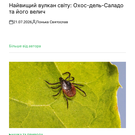
У
Найвищий вулкан світу: Охос-дель-Саладо
та його велич
21.07.2026
Понька Святослав
Оприлюднено
Опубліковано
Більше від автора
НАУКА ТА ПРИРОДА