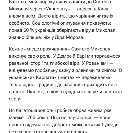
Багато сімей щороку пишуть листи до Святого
Миколая через «Укрпошту» — адреса в Києві
відома всім. Дехто вірить, що чарівник читає їх
особисто. Соціологічні опитування показують:
понад 60 % українців зберігають віру в Миколая,
значно більше, ніж у Діда Мороза.
Кожне «місце проживання» Святого Миколая
виконує свою роль. У Демре й Барі ми торкаємося
реальної історії та глибокої віри. У Рованіемі —
відчуваємо глобальну казку з оленями та снігом. В
українських Карпатах і містах — переживаємо
тепло рідної традиції, де чарівник приходить не з
далекої Півночі, а ніби з сусіднього лісу чи навіть із
серця.
Ця багатошаровість і робить образ живим уже
майже 1700 років. Діти не плутаються — вони
просто відчувають: доброта може «жити» будь-де,
де є серце, готове дарувати радість.