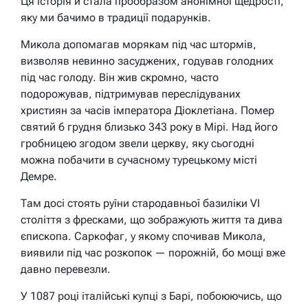
Ця історія й стала прообразом анонімної щедрості,
яку ми бачимо в традиції подарунків.
Микола допомагав морякам під час штормів,
визволяв невинно засуджених, годував голодних
під час голоду. Він жив скромно, часто
подорожував, підтримував переслідуваних
християн за часів імператора Діоклетіана. Помер
святий 6 грудня близько 343 року в Мірі. Над його
гробницею згодом звели церкву, яку сьогодні
можна побачити в сучасному турецькому місті
Демре.
Там досі стоять руїни стародавньої базиліки VI
століття з фресками, що зображують життя та дива
єпископа. Саркофаг, у якому спочивав Микола,
виявили під час розкопок — порожній, бо мощі вже
давно перевезли.
У 1087 році італійські купці з Барі, побоюючись, що