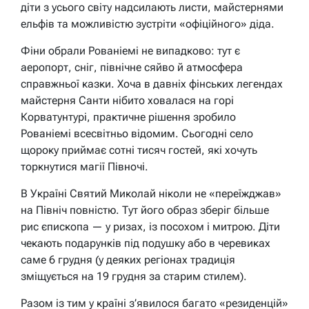
діти з усього світу надсилають листи, майстернями
ельфів та можливістю зустріти «офіційного» діда.
Фіни обрали Рованіемі не випадково: тут є
аеропорт, сніг, північне сяйво й атмосфера
справжньої казки. Хоча в давніх фінських легендах
майстерня Санти нібито ховалася на горі
Корватунтурі, практичне рішення зробило
Рованіемі всесвітньо відомим. Сьогодні село
щороку приймає сотні тисяч гостей, які хочуть
торкнутися магії Півночі.
В Україні Святий Миколай ніколи не «переїжджав»
на Північ повністю. Тут його образ зберіг більше
рис єпископа — у ризах, із посохом і митрою. Діти
чекають подарунків під подушку або в черевиках
саме 6 грудня (у деяких регіонах традиція
зміщується на 19 грудня за старим стилем).
Разом із тим у країні з’явилося багато «резиденцій»