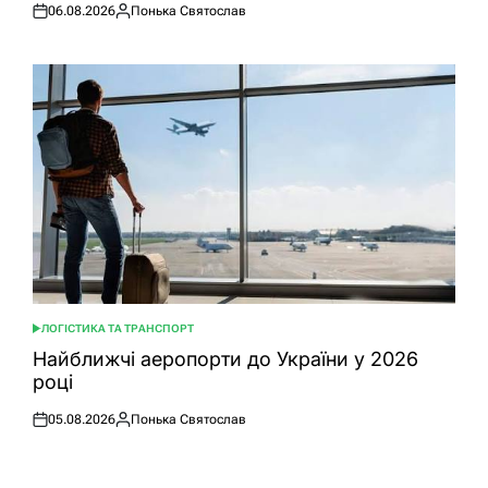
06.08.2026
Понька Святослав
Оприлюднено
Опубліковано
ЛОГІСТИКА ТА ТРАНСПОРТ
ОПУБЛІКУВАТИ
У
Найближчі аеропорти до України у 2026
році
05.08.2026
Понька Святослав
Оприлюднено
Опубліковано