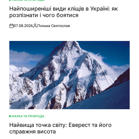
ОПУБЛІКУВАТИ
У
Найпоширеніші види кліщів в Україні: як
розпізнати і чого боятися
07.08.2026
Понька Святослав
Оприлюднено
Опубліковано
НАУКА ТА ПРИРОДА
ОПУБЛІКУВАТИ
У
Найвища точка світу: Еверест та його
справжня висота