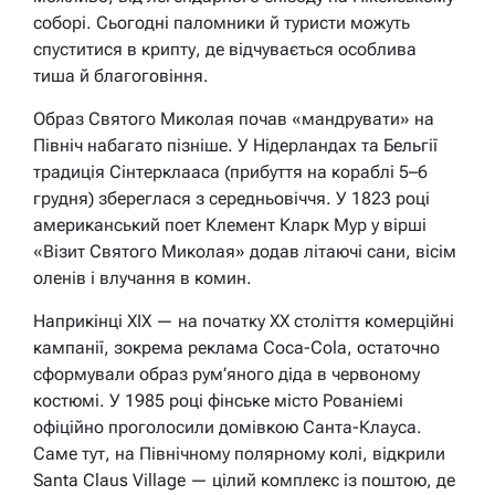
соборі. Сьогодні паломники й туристи можуть
спуститися в крипту, де відчувається особлива
тиша й благоговіння.
Образ Святого Миколая почав «мандрувати» на
Північ набагато пізніше. У Нідерландах та Бельгії
традиція Сінтерклааса (прибуття на кораблі 5–6
грудня) збереглася з середньовіччя. У 1823 році
американський поет Клемент Кларк Мур у вірші
«Візит Святого Миколая» додав літаючі сани, вісім
оленів і влучання в комин.
Наприкінці XIX — на початку XX століття комерційні
кампанії, зокрема реклама Coca-Cola, остаточно
сформували образ рум’яного діда в червоному
костюмі. У 1985 році фінське місто Рованіемі
офіційно проголосили домівкою Санта-Клауса.
Саме тут, на Північному полярному колі, відкрили
Santa Claus Village — цілий комплекс із поштою, де