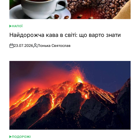
НАПОЇ
ОПУБЛІКУВАТИ
У
Найдорожча кава в світі: що варто знати
23.07.2026
Понька Святослав
Оприлюднено
Опубліковано
ПОДОРОЖІ
ОПУБЛІКУВАТИ