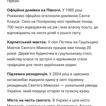
гербах.
Офіційна домівка на Півночі.
У 1985 році
Рованіемі офіційно оголосили домівкою Санта-
Клауса. Село на Полярному колі приймає понад
700 тисяч відвідувачів на рік і має власну пошту, де
відповідають на листи дітей з усього світу.
Карпатський маєток.
У селі Пістинь на Гуцульщині
Маєток Святого Миколая працює вже понад 20
років. Дерев’яні будиночки в гуцульському стилі,
майстер-класи та зустрічі з чарівником стали
традицією для тисяч українських родин.
Підземна резиденція.
У 2024 році в одеських
катакомбах відкрили єдину в світі підземну
резиденцію Святого Миколая — унікальний рекорд
України, який поєднує історію та сучасну казку.
Місто на честь святого.
В Україні є ціле місто
Миколаїв, назване на честь Чудотворця. Багато