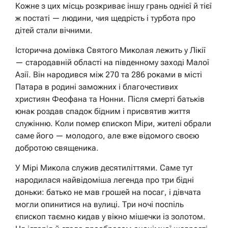
Кожне з цих місць розкриває іншу грань однієї й тієї
ж постаті — людини, чия щедрість і турбота про
дітей стали вічними.
Історична домівка Святого Миколая лежить у Лікії
— стародавній області на південному заході Малої
Азії. Він народився між 270 та 286 роками в місті
Патара в родині заможних і благочестивих
християн Феофана та Нонни. Після смерті батьків
юнак роздав спадок бідним і присвятив життя
служінню. Коли помер єпископ Міри, жителі обрали
саме його — молодого, але вже відомого своєю
добротою священика.
У Мірі Микола служив десятиліттями. Саме тут
народилася найвідоміша легенда про три бідні
доньки: батько не мав грошей на посаг, і дівчата
могли опинитися на вулиці. Три ночі поспіль
єпископ таємно кидав у вікно мішечки із золотом.