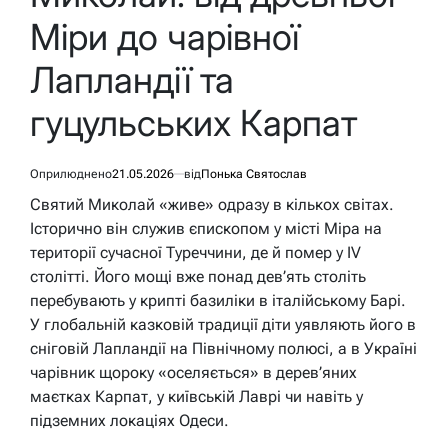
Міри до чарівної
Лапландії та
гуцульських Карпат
Оприлюднено
21.05.2026
від
Понька Святослав
Святий Миколай «живе» одразу в кількох світах.
Історично він служив єпископом у місті Міра на
території сучасної Туреччини, де й помер у IV
столітті. Його мощі вже понад дев’ять століть
перебувають у крипті базиліки в італійському Барі.
У глобальній казковій традиції діти уявляють його в
сніговій Лапландії на Північному полюсі, а в Україні
чарівник щороку «оселяється» в дерев’яних
маєтках Карпат, у київській Лаврі чи навіть у
підземних локаціях Одеси.