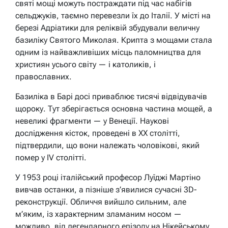
святі мощі можуть постраждати під час набігів
сельджуків, таємно перевезли їх до Італії. У місті на
березі Адріатики для реліквій збудували величну
базиліку Святого Миколая. Крипта з мощами стала
одним із найважливіших місць паломництва для
християн усього світу — і католиків, і
православних.
Базиліка в Барі досі приваблює тисячі відвідувачів
щороку. Тут зберігається основна частина мощей, а
невеликі фрагменти — у Венеції. Наукові
дослідження кісток, проведені в XX столітті,
підтвердили, що вони належать чоловікові, який
помер у IV столітті.
У 1953 році італійський професор Луїджі Мартіно
вивчав останки, а пізніше з’явилися сучасні 3D-
реконструкції. Обличчя вийшло сильним, але
м’яким, із характерним зламаним носом —
можливо, від легендарного епізоду на Нікейському