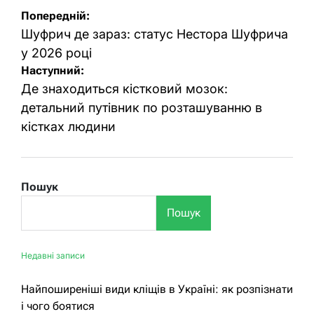
Навігація
Попередній:
записів
Шуфрич де зараз: статус Нестора Шуфрича
у 2026 році
Наступний:
Де знаходиться кістковий мозок:
детальний путівник по розташуванню в
кістках людини
Пошук
Пошук
Недавні записи
Найпоширеніші види кліщів в Україні: як розпізнати
і чого боятися