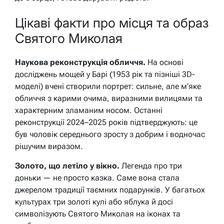
Цікаві факти про місця та образ
Святого Миколая
Наукова реконструкція обличчя.
На основі
досліджень мощей у Барі (1953 рік та пізніші 3D-
моделі) вчені створили портрет: сильне, але м’яке
обличчя з карими очима, виразними вилицями та
характерним зламаним носом. Останні
реконструкції 2024–2025 років підтверджують: це
був чоловік середнього зросту з добрим і водночас
рішучим виразом.
Золото, що летіло у вікно.
Легенда про три
доньки — не просто казка. Саме вона стала
джерелом традиції таємних подарунків. У багатьох
культурах три золоті кулі або яблука й досі
символізують Святого Миколая на іконах та