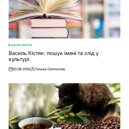
ЦІКАВІ ФАКТИ
ОПУБЛІКУВАТИ
У
Василь Кістяк: пошук імені та слід у
культурі
03.08.2026
Понька Святослав
Оприлюднено
Опубліковано