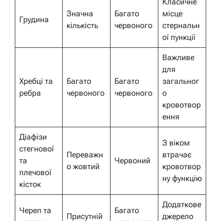
Класичне
Значна
Багато
місце
Грудина
кількість
червоного
стернальн
ої пункції
Важливе
для
Хребці та
Багато
Багато
загальног
ребра
червоного
червоного
о
кровотвор
ення
Діафізи
З віком
стегнової
Переважн
втрачає
та
Червоний
о жовтий
кровотвор
плечової
ну функцію
кісток
Додаткове
Череп та
Багато
Присутній
джерело