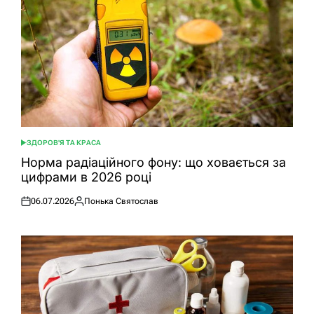
ЗДОРОВ'Я ТА КРАСА
ОПУБЛІКУВАТИ
У
Норма радіаційного фону: що ховається за
цифрами в 2026 році
06.07.2026
Понька Святослав
Оприлюднено
Опубліковано