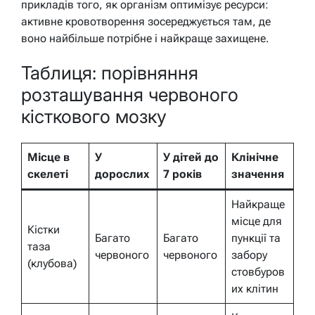
прикладів того, як організм оптимізує ресурси:
активне кровотворення зосереджується там, де
воно найбільше потрібне і найкраще захищене.
Таблиця: порівняння
розташування червоного
кісткового мозку
Місце в
У
У дітей до
Клінічне
скелеті
дорослих
7 років
значення
Найкраще
місце для
Кістки
Багато
Багато
пункції та
таза
червоного
червоного
забору
(клубова)
стовбуров
их клітин