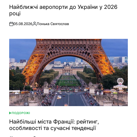
ОПУБЛІКУВАТИ
У
Найближчі аеропорти до України у 2026
році
05.08.2026
Понька Святослав
Оприлюднено
Опубліковано
ПОДОРОЖІ
ОПУБЛІКУВАТИ
У
Найбільші міста Франції: рейтинг,
особливості та сучасні тенденції