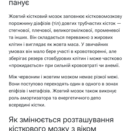
панує
Жовтий кістковий мозок заповнює кістковомозкову
порожнину діафізів (тіл) довгих трубчастих кісток —
стегнової, плечової, великогомілкової, променевої
та інших. Він складається переважно з жирових
клітин і виглядає як жовта маса. У звичайних
умовах він мало бере участі в кровотворенні, але
зберігає резерв стовбурових клітин і може частково
«прокидається» при сильній крововтраті чи анемії.
Між червоним і жовтим мозком немає різкої межі.
Вони поступово переходять один в одного в зонах
епіфізів і метафізів. Жовтий мозок також виконує
роль амортизатора та енергетичного депо
всередині кістки.
Як змінюється розташування
кісткового мозку з віком