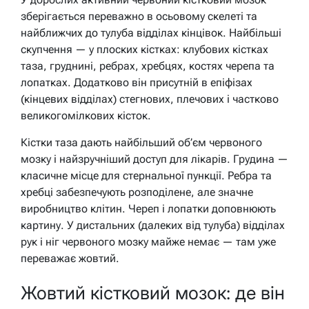
зберігається переважно в осьовому скелеті та
найближчих до тулуба відділах кінцівок. Найбільші
скупчення — у плоских кістках: клубових кістках
таза, груднині, ребрах, хребцях, костях черепа та
лопатках. Додатково він присутній в епіфізах
(кінцевих відділах) стегнових, плечових і частково
великогомілкових кісток.
Кістки таза дають найбільший об’єм червоного
мозку і найзручніший доступ для лікарів. Грудина —
класичне місце для стернальної пункції. Ребра та
хребці забезпечують розподілене, але значне
виробництво клітин. Череп і лопатки доповнюють
картину. У дистальних (далеких від тулуба) відділах
рук і ніг червоного мозку майже немає — там уже
переважає жовтий.
Жовтий кістковий мозок: де він