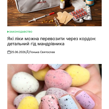
ЗАКОНОДАВСТВО
ОПУБЛІКУВАТИ
У
Які ліки можна перевозити через кордон:
детальний гід мандрівника
25.06.2026
Понька Святослав
Оприлюднено
Опубліковано