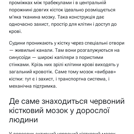
проміжках між трабекулами і в центральній
порожнині довгих кісток ідеально розміщується
м’яка тканина мозку. Така конструкція дає
одночасно захист, простір для клітин і доступ до
крові.
Судини проникають у кістку через спеціальні отвори
— живильні канали. Там вони розгалужуються на
синусоїди — широкі капіляри з пористими
стінками. Крізь них зрілі клітини крові виходять у
загальний кровотік. Саме тому мозок «вибрав»
кістки: тут є і захист, і транспортна система, і
механічна підтримка.
Де саме знаходиться червоний
кістковий мозок у дорослої
людини
У дорослих активний червоний кістковий мозок