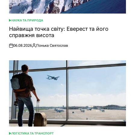
НАУКА ТА ПРИРОДА
ОПУБЛІКУВАТИ
У
Найвища точка світу: Еверест та його
справжня висота
06.08.2026
Понька Святослав
Оприлюднено
Опубліковано
ЛОГІСТИКА ТА ТРАНСПОРТ