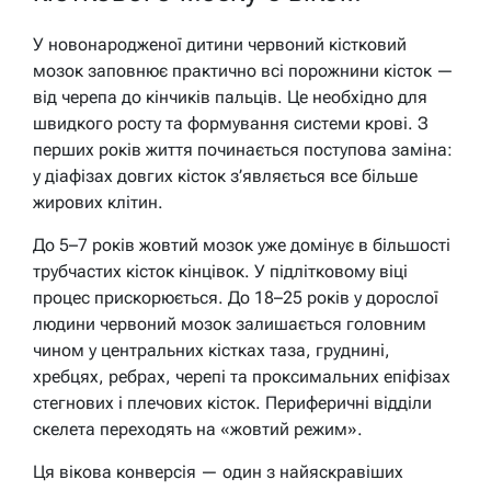
У новонародженої дитини червоний кістковий
мозок заповнює практично всі порожнини кісток —
від черепа до кінчиків пальців. Це необхідно для
швидкого росту та формування системи крові. З
перших років життя починається поступова заміна:
у діафізах довгих кісток з’являється все більше
жирових клітин.
До 5–7 років жовтий мозок уже домінує в більшості
трубчастих кісток кінцівок. У підлітковому віці
процес прискорюється. До 18–25 років у дорослої
людини червоний мозок залишається головним
чином у центральних кістках таза, груднині,
хребцях, ребрах, черепі та проксимальних епіфізах
стегнових і плечових кісток. Периферичні відділи
скелета переходять на «жовтий режим».
Ця вікова конверсія — один з найяскравіших