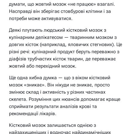
думати, що жовтий мозок «не працює» взагалі.
Насправді він зберігає стовбурові клітини і за
потреби може активуватися.
Деякі плутають людський кістковий мозок з
кулінарним делікатесом — тваринним мозком з
довгих кісток (наприклад, яловичих стегнових). Це
різні речі: кулінарний продукт беруть переважно з
діафізів трубчастих кісток тварин, де переважає
жовтий або перехідний мозок.
Ще одна хибна думка — що з віком кістковий
мозок «зникає». Він нікуди не зникає, просто
змінює склад і активність у різних частинах
скелета. Розуміння цих нюансів допомагає краще
сприймати результати аналізів крові та
рекомендації лікарів.
Кістковий мозок залишається однією з
найзахищеніших і водночас найдинамічніших