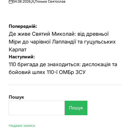
04.08.2026
Понька Святослав
Оприлюднено
Опубліковано
Навігація
Попередній:
записів
Де живе Святий Миколай: від древньої
Міри до чарівної Лапландії та гуцульських
Карпат
Наступний:
110 бригада де знаходиться: дислокація та
бойовий шлях 110-ї ОМБр ЗСУ
Пошук
Пошук
Недавні записи