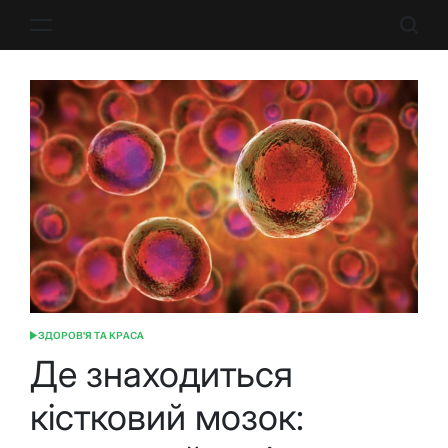
Перейти
до
вмісту
ЗДОРОВ'Я ТА КРАСА
ОПУБЛІКУВАТИ
У
Де знаходиться
кістковий мозок: