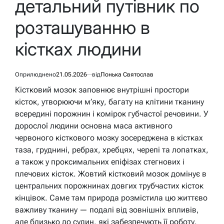
детальний путівник по
розташуванню в
кістках людини
Оприлюднено
21.05.2026
від
Понька Святослав
Кістковий мозок заповнює внутрішні простори
кісток, утворюючи м’яку, багату на клітини тканину
всередині порожнин і комірок губчастої речовини. У
дорослої людини основна маса активного
червоного кісткового мозку зосереджена в кістках
таза, груднині, ребрах, хребцях, черепі та лопатках,
а також у проксимальних епіфізах стегнових і
плечових кісток. Жовтий кістковий мозок домінує в
центральних порожнинах довгих трубчастих кісток
кінцівок. Саме там природа розмістила цю життєво
важливу тканину — подалі від зовнішніх впливів,
але близько до судин, які забезпечують її роботу.