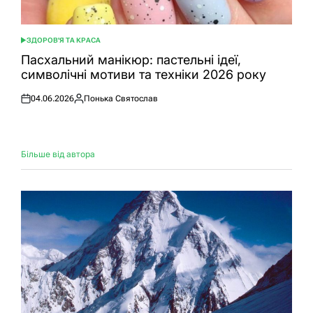
ЗДОРОВ'Я ТА КРАСА
ОПУБЛІКУВАТИ
У
Пасхальний манікюр: пастельні ідеї,
символічні мотиви та техніки 2026 року
04.06.2026
Понька Святослав
Оприлюднено
Опубліковано
Більше від автора