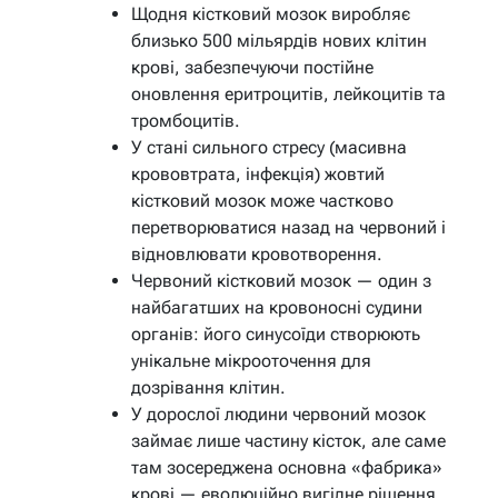
Щодня кістковий мозок виробляє
близько 500 мільярдів нових клітин
крові, забезпечуючи постійне
оновлення еритроцитів, лейкоцитів та
тромбоцитів.
У стані сильного стресу (масивна
крововтрата, інфекція) жовтий
кістковий мозок може частково
перетворюватися назад на червоний і
відновлювати кровотворення.
Червоний кістковий мозок — один з
найбагатших на кровоносні судини
органів: його синусоїди створюють
унікальне мікрооточення для
дозрівання клітин.
У дорослої людини червоний мозок
займає лише частину кісток, але саме
там зосереджена основна «фабрика»
крові — еволюційно вигідне рішення