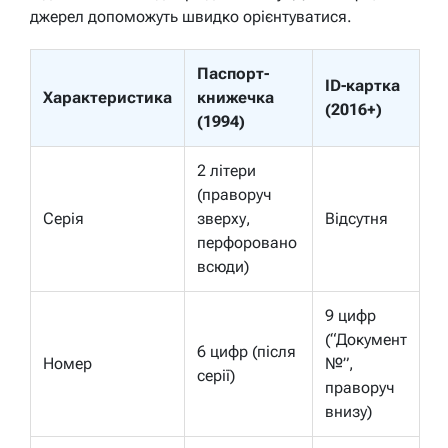
джерел допоможуть швидко орієнтуватися.
Паспорт-
ID-картка
Характеристика
книжечка
(2016+)
(1994)
2 літери
(праворуч
Серія
зверху,
Відсутня
перфоровано
всюди)
9 цифр
(“Документ
6 цифр (після
Номер
№”,
серії)
праворуч
внизу)