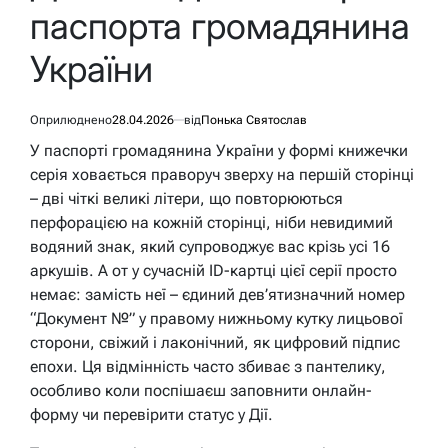
паспорта громадянина
України
Оприлюднено
28.04.2026
від
Понька Святослав
У паспорті громадянина України у формі книжечки
серія ховається праворуч зверху на першій сторінці
– дві чіткі великі літери, що повторюються
перфорацією на кожній сторінці, ніби невидимий
водяний знак, який супроводжує вас крізь усі 16
аркушів. А от у сучасній ID-картці цієї серії просто
немає: замість неї – єдиний дев’ятизначний номер
“Документ №” у правому нижньому кутку лицьової
сторони, свіжий і лаконічний, як цифровий підпис
епохи. Ця відмінність часто збиває з пантелику,
особливо коли поспішаєш заповнити онлайн-
форму чи перевірити статус у Дії.