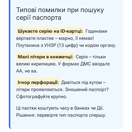
Типові помилки при пошуку
серії паспорта
Шукаєте серію на ID-картці:
Годинами
вертаєте пластик – марно, її немає!
Плутанина з УНЗР (13 цифр) чи кодом органу.
Малі літери в книжечці:
Серія – тільки
великі кирилицею. У формах ДМС вводьте
АА, не аа.
Ігнор перфорації:
Дивіться під кутом –
літери проявляються. Зношений паспорт?
Сфотографуйте крупно.
Ці пастки коштують часу в банках чи Дії.
Рішення: перевірте тип паспорта спершу.