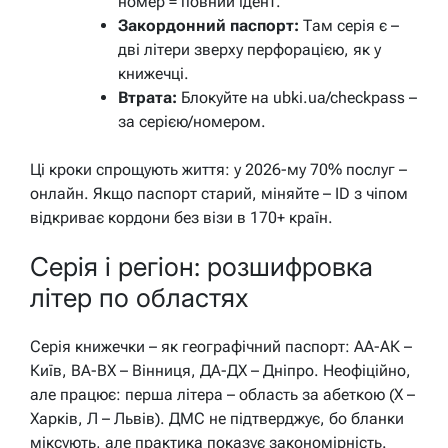
номер = повний ідент.
Закордонний паспорт:
Там серія є –
дві літери зверху перфорацією, як у
книжечці.
Втрата:
Блокуйте на ubki.ua/checkpass –
за серією/номером.
Ці кроки спрощують життя: у 2026-му 70% послуг –
онлайн. Якщо паспорт старий, міняйте – ID з чіпом
відкриває кордони без візи в 170+ країн.
Серія і регіон: розшифровка
літер по областях
Серія книжечки – як географічний паспорт: АА-АК –
Київ, ВА-ВХ – Вінниця, ДА-ДХ – Дніпро. Неофіційно,
але працює: перша літера – область за абеткою (Х –
Харків, Л – Львів). ДМС не підтверджує, бо бланки
міксують, але практика показує закономірність.