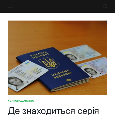
Перейти
до
вмісту
ЗАКОНОДАВСТВО
ОПУБЛІКУВАТИ
У
Де знаходиться серія