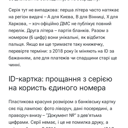
Серія тут не випадкова: перша літера часто натякає
на регіон видачі – А для Києва, В для Вінниці, Х для
Харкова, – хоч офіційно ДМС не публікує повний
перелік. Друга літера – партія бланків. Разом з
номером (6 цифр) вони унікальні, як відбиток
пальця. Якщо ви ще тримаєте таку книжечку,
перевірте терміни: з 2018 року їх міняють на ID за
бажанням, але для платежів чи спадщини старі ще
чинні.
ID-картка: прощання з серією
на користь єдиного номера
Пластикова красуня розміром з банківську картку
сяє під лампою: фото ліворуч, дані посередині, а
праворуч внизу – “Документ №” з дев’ятьма
цифрами. Серії немає, і це не помилка друку, а