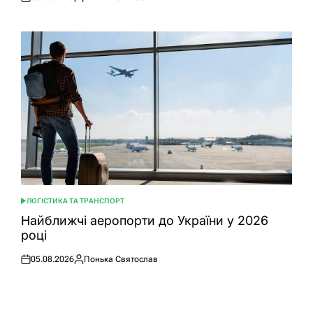
Оприлюднено
Опубліковано
ЛОГІСТИКА ТА ТРАНСПОРТ
ОПУБЛІКУВАТИ
У
Найближчі аеропорти до України у 2026
році
05.08.2026
Понька Святослав
Оприлюднено
Опубліковано