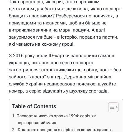
Така проста річ, як серія, стає справжнім
детективом для багатьох: де ж вона, якщо паспорт
блищить пластиком? Розберемося по поличках, з
прикладами та нюансами, щоб ви більше не
витрачали хвилини на марні пошуки. А далі
зануримося глибше – в історію, поради та пастки,
які чекають на кожному кроці.
З 2016 року, коли ID-картки заполонили гаманці
українців, питання про серію паспорта
загострилося: старі книжечки ще в обігу, нові – без
зайвого “хвоста” з літер. Державна міграційна
служба України неодноразово пояснює: шукайте
номер, а серію відкладіть у шухляду спогадів.
Table of Contents
Паспорт-книжечка зразка 1994: серія як
перфорований маяк
ID-картка: прощання з серією на користь єдиного