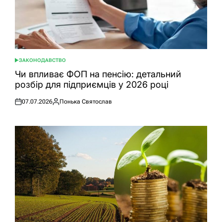
ЗАКОНОДАВСТВО
ОПУБЛІКУВАТИ
У
Чи впливає ФОП на пенсію: детальний
розбір для підприємців у 2026 році
07.07.2026
Понька Святослав
Оприлюднено
Опубліковано