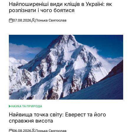
У
Найпоширеніші види кліщів в Україні: як
розпізнати і чого боятися
07.08.2026
Понька Святослав
Оприлюднено
Опубліковано
НАУКА ТА ПРИРОДА
ОПУБЛІКУВАТИ
У
Найвища точка світу: Еверест та його
справжня висота
06.08.2026
Понька Святослав