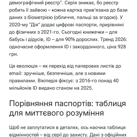
демографічний реєстр”. Серія зникає, бо реєстр
робить її зайвою – кожна картка прив’язана до бази
даних з біометрією (обличчя, пальці за згодою). У
2020-му “Дія” додає цифрові паспорти, прирівняні
до фізичних з 2021-го. Сьогодні книжечки – для
бабусь і дідусів, ID – для 90% дорослих. Тренд 2026:
одночасне оформлення ID і закордонного, ціна 928
грн.
Ця еволюція – як перехід від паперових листів до
email: зручніше, безпечніше, але з новими
правилами. Вікіпедія фіксує: з 2016-го понад 40
мільйонів ID видано станом на 2025.
Порівняння паспортів: таблиця
для миттєвого розуміння
Щоб не заплутатися в деталях, ось наочна таблиця
відмінностей – від серії до захисту. Дані з офіційних