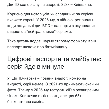
Для ID код органу на звороті: 32xx – Київщина.
Корисно для нотаріусів чи спадщини: за серією
вкажете корені. У 2026-му, з війною, регіональні
коди актуальні для ВПО – паспорти з окупованих
видають з “нейтральними” серіями.
Така деталь додає шарму старому формату: ваш
паспорт шепоче про батьківщину.
Цифрові паспорти та майбутнє:
серія йде в минуле
У “Дії” ID-картка – повний аналог: номер на
видноті, серії немає. З 2021-го приймають скан чи
фото. Тренд: у 2026-му тестують eID з розширеним
чіпом. Книжечки витісняють, але для 65+ –
безкоштовна заміна.