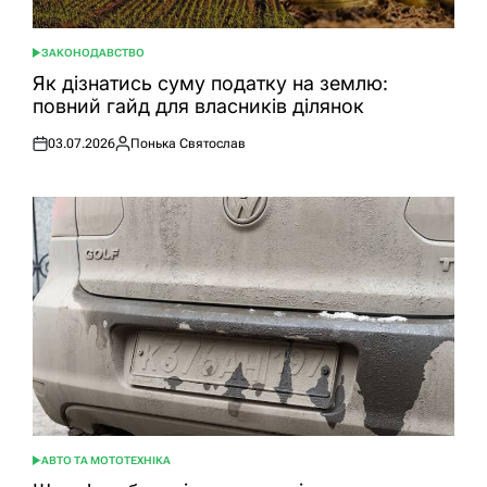
ЗАКОНОДАВСТВО
ОПУБЛІКУВАТИ
У
Як дізнатись суму податку на землю:
повний гайд для власників ділянок
03.07.2026
Понька Святослав
Оприлюднено
Опубліковано
АВТО ТА МОТОТЕХНІКА
ОПУБЛІКУВАТИ
У