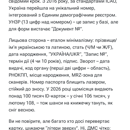
свідомий крок. З 2016 року, за стандартами ICAO,
Україна перейшла на унікальний номер,
інтегрований з Єдиним демографічним реєстром.
УНЗР (13 цифр над номером) – це запис у базі, але
для форм вистачає “Документ №”.
Лицьова сторона – еталон мінімалізму: прізвище/
ім’я українською та латиною, стать (Ч/М чи Ж/F),
дата народження, “УКРАЇНА/UKR”, “Запис №”,
термін дії (4 чи 10 років), підпис. Зворот – дата
видачі, код органу (перші дві цифри – область),
РНОКПП, місце народження, MRZ-зона для
сканерів. Номер паспорта блищить лазером,
стійкий до зносу. У 2026 році щомісяця видають
понад 100 тисяч ID-карток – у січні 106 тисяч, у
лютому 108, – тож шанси на книжечку тануть, як
сніг весною.
Ви не повірите, але багато хто досі перевертає
картку, шукаючи “літери зверху”. Ні, ДМС чітко: