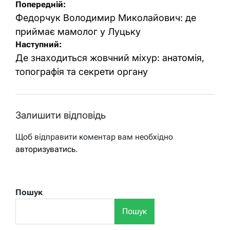
Навігація
Попередній:
записів
Федорчук Володимир Миколайович: де
приймає мамолог у Луцьку
Наступний:
Де знаходиться жовчний міхур: анатомія,
топографія та секрети органу
Залишити відповідь
Щоб відправити коментар вам необхідно
авторизуватись
.
Пошук
Пошук