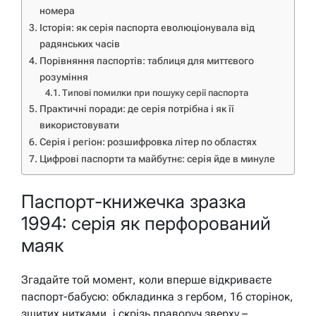
номера
Історія: як серія паспорта еволюціонувала від
радянських часів
Порівняння паспортів: таблиця для миттєвого
розуміння
Типові помилки при пошуку серії паспорта
Практичні поради: де серія потрібна і як її
використовувати
Серія і регіон: розшифровка літер по областях
Цифрові паспорти та майбутнє: серія йде в минуле
Паспорт-книжечка зразка
1994: серія як перфорований
маяк
Згадайте той момент, коли вперше відкриваєте
паспорт-бабусю: обкладинка з гербом, 16 сторінок,
зшитих нитками, і скрізь праворуч зверху –