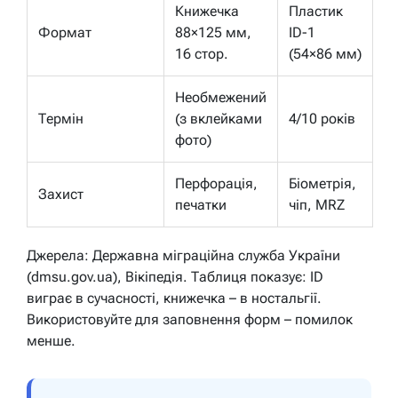
Книжечка
Пластик
Формат
88×125 мм,
ID-1
16 стор.
(54×86 мм)
Необмежений
Термін
(з вклейками
4/10 років
фото)
Перфорація,
Біометрія,
Захист
печатки
чіп, MRZ
Джерела: Державна міграційна служба України
(dmsu.gov.ua), Вікіпедія. Таблиця показує: ID
виграє в сучасності, книжечка – в ностальгії.
Використовуйте для заповнення форм – помилок
менше.