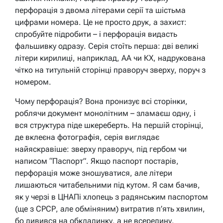
перфорація з двома літерами серії та шістьма
цифрами номера. Це не просто друк, а захист:
спробуйте підробити – і перфорація видасть
фальшивку одразу. Серія стоїть перша: дві великі
літери кирилиці, наприклад, АА чи КХ, надрукована
чітко на титульній сторінці праворуч зверху, поруч з
номером.
Чому перфорація? Вона пронизує всі сторінки,
роблячи документ монолітним – зламаєш одну, і
вся структура піде шкереберть. На першій сторінці,
де вклеєна фотографія, серія виглядає
найяскравіше: зверху праворуч, під гербом чи
написом “Паспорт”. Якщо паспорт постарів,
перфорація може зношуватися, але літери
лишаються читабельними під кутом. Я сам бачив,
як у черзі в ЦНАПі хлопець з радянським паспортом
(ще з СРСР, але обміняним) витратив п’ять хвилин,
бо дивився на обкладинку, а не всередину.