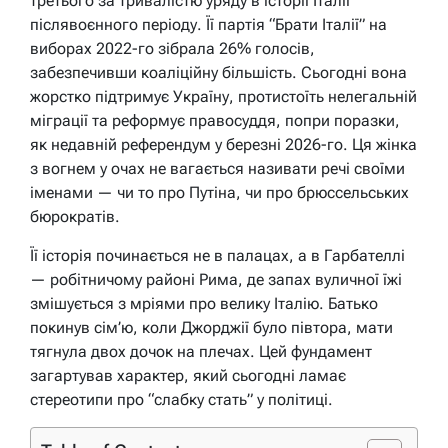
третього за тривалістю уряду в історії Італії
післявоєнного періоду. Її партія “Брати Італії” на
виборах 2022-го зібрала 26% голосів,
забезпечивши коаліційну більшість. Сьогодні вона
жорстко підтримує Україну, протистоїть нелегальній
міграції та реформує правосуддя, попри поразки,
як недавній референдум у березні 2026-го. Ця жінка
з вогнем у очах не вагається називати речі своїми
іменами — чи то про Путіна, чи про брюссельських
бюрократів.
Її історія починається не в палацах, а в Гарбателлі
— робітничому районі Рима, де запах вуличної їжі
змішується з мріями про велику Італію. Батько
покинув сім’ю, коли Джорджії було півтора, мати
тягнула двох дочок на плечах. Цей фундамент
загартував характер, який сьогодні ламає
стереотипи про “слабку стать” у політиці.