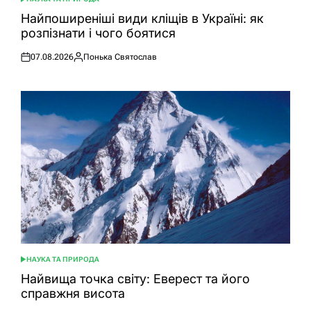
ОПУБЛІКУВАТИ
У
Найпоширеніші види кліщів в Україні: як
розпізнати і чого боятися
07.08.2026
Понька Святослав
Оприлюднено
Опубліковано
НАУКА ТА ПРИРОДА
ОПУБЛІКУВАТИ
У
Найвища точка світу: Еверест та його
справжня висота