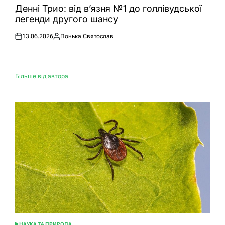
У
Денні Трио: від в’язня №1 до голлівудської
легенди другого шансу
13.06.2026
Понька Святослав
Оприлюднено
Опубліковано
Більше від автора
НАУКА ТА ПРИРОДА