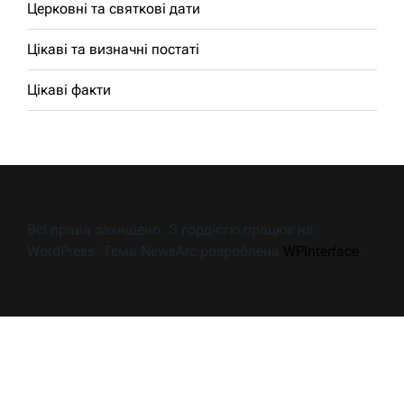
Церковні та святкові дати
Цікаві та визначні постаті
Цікаві факти
Всі права захищено. З гордістю працює на
WordPress. Тема NewsArc розроблена
WPInterface
.