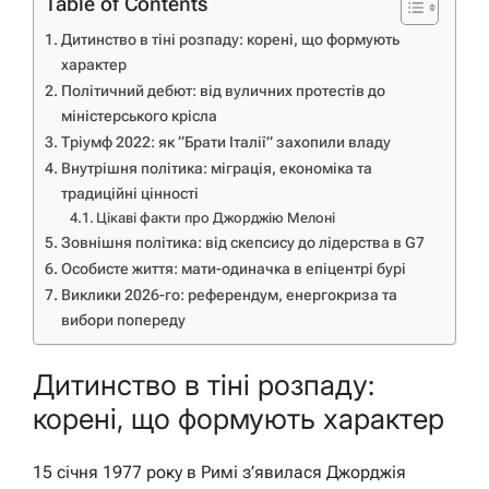
Table of Contents
Дитинство в тіні розпаду: корені, що формують
характер
Політичний дебют: від вуличних протестів до
міністерського крісла
Тріумф 2022: як “Брати Італії” захопили владу
Внутрішня політика: міграція, економіка та
традиційні цінності
Цікаві факти про Джорджію Мелоні
Зовнішня політика: від скепсису до лідерства в G7
Особисте життя: мати-одиначка в епіцентрі бурі
Виклики 2026-го: референдум, енергокриза та
вибори попереду
Дитинство в тіні розпаду:
корені, що формують характер
15 січня 1977 року в Римі з’явилася Джорджія