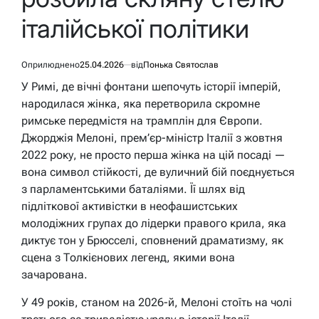
італійської політики
Оприлюднено
25.04.2026
від
Понька Святослав
У Римі, де вічні фонтани шепочуть історії імперій,
народилася жінка, яка перетворила скромне
римське передмістя на трамплін для Європи.
Джорджія Мелоні, прем’єр-міністр Італії з жовтня
2022 року, не просто перша жінка на цій посаді —
вона символ стійкості, де вуличний бій поєднується
з парламентськими баталіями. Її шлях від
підліткової активістки в неофашистських
молодіжних групах до лідерки правого крила, яка
диктує тон у Брюсселі, сповнений драматизму, як
сцена з Толкієнових легенд, якими вона
зачарована.
У 49 років, станом на 2026-й, Мелоні стоїть на чолі