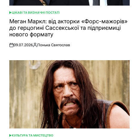
ЦІКАВІ ТА ВИЗНАЧНІ ПОСТАТІ
ОПУБЛІКУВАТИ
У
Меган Маркл: від акторки «Форс-мажорів»
до герцогині Сассекської та підприємиці
нового формату
09.07.2026
Понька Святослав
Оприлюднено
Опубліковано
КУЛЬТУРА ТА МИСТЕЦТВО
ОПУБЛІКУВАТИ