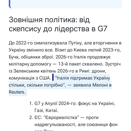
Зовнішня політика: від
скепсису до лідерства в G7
До 2022-го симпатизувала Путіну, але вторгнення в
Україну змінило все. Візит до Києва лютий 2023-го,
Буча, обіцянки зброї. 2026-го Італія продовжує
мілітарну допомогу — 13-й пакет схвалено. Зустріч
із Зеленським квітень 2026-го в Римі: дрони,
комунікація з США.
“Італія підтримає Україну
стільки, скільки потрібно”, — заявила Мелоні в
Reuters.
G7 у Апулії 2024-го: фокус на Україні,
Газі, Китаї.
ЄС: “Єврореалістка” — проти
надрегульованості, але союзниця фон