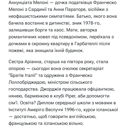
Аннунціата Мелоні — дочка податківця Франческо
Мелоні з Сардинії та Анни Параторе, sicilійки з
неофашистськими симпатіями. Батько, якого вона
бачила востаннє в дитинстві, зник 1978-го,
залишивши борги та хаос. Мати, авторка
романтичних новел під псевдонімом, переїхала з
дочками в скромну квартиру в Гарбателлі після
пожежі, яка знищила їхній будинок.
Сестра Аріанна, старша на півтора року, стала
опорою — сьогодні вона очолює секретаріат
“Братів Італії” та одружена з Франческо
Лоллобріджидою, міністром сільського
господарства. Джорджія працювала офіціанткою,
нянею, барменкою в клубі Piper, аби допомогти
сім’ї. Освіта? Диплом середньої школи з мовами в
Інституті Амеріго Веспуччі 1996-го, курси іспанської
— достатньо, щоб говорити англійською,
французькою та іспанською вільно.