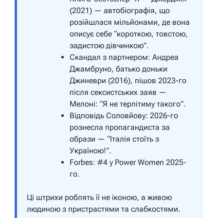
(2021) — автобіографія, що
розійшлася мільйонами, де вона
описує себе “короткою, товстою,
задистою дівчинкою”.
Скандал з партнером: Андреа
Джамбруно, батько доньки
Джиневри (2016), пішов 2023-го
після сексистських заяв —
Мелоні: “Я не терпітиму такого”.
Відповідь Соловйову: 2026-го
рознесла пропагандиста за
образи — “Італія стоїть з
Україною!”.
Forbes: #4 у Power Women 2025-
го.
Ці штрихи роблять її не іконою, а живою
людиною з пристрастями та слабкостями.