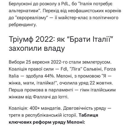
Берлусконі до розколу з PdL, бо “Італія потребує
альтернативи”. Перехід від неофашистських коренів
до “єврореалізму” — її майстер-клас з політичного
ребрендингу.
Тріумф 2022: як “Брати Італії”
захопили владу
Вибори 25 вересня 2022-го стали землетрусом.
Коаліція правої сили — FdI, “Ліга” Сальвіні, Forza
Italia — здобула 44%. Мелоні, з промовою “Я —
жінка, мати, італійка!”, очолила уряд 22 жовтня.
Перша промова в парламенті — гімн італійським
жінкам від Фаллачі до Іотті.
Коаліція: 400+ мандатів. Довговічність уряду —
третя в республіканській історії.
Таблиця
ключових реформ уряду Мелоні: