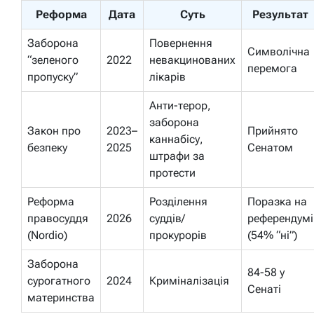
Реформа
Дата
Суть
Результат
Заборона
Повернення
Символічна
“зеленого
2022
невакцинованих
перемога
пропуску”
лікарів
Анти-терор,
заборона
Закон про
2023–
Прийнято
каннабісу,
безпеку
2025
Сенатом
штрафи за
протести
Реформа
Розділення
Поразка на
правосуддя
2026
суддів/
референдумі
(Nordio)
прокурорів
(54% “ні”)
Заборона
84-58 у
сурогатного
2024
Криміналізація
Сенаті
материнства