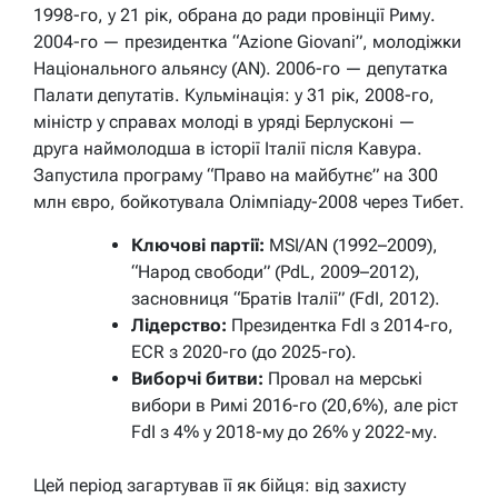
1998-го, у 21 рік, обрана до ради провінції Риму.
2004-го — президентка “Azione Giovani”, молодіжки
Національного альянсу (AN). 2006-го — депутатка
Палати депутатів. Кульмінація: у 31 рік, 2008-го,
міністр у справах молоді в уряді Берлусконі —
друга наймолодша в історії Італії після Кавура.
Запустила програму “Право на майбутнє” на 300
млн євро, бойкотувала Олімпіаду-2008 через Тибет.
Ключові партії:
MSI/AN (1992–2009),
“Народ свободи” (PdL, 2009–2012),
засновниця “Братів Італії” (FdI, 2012).
Лідерство:
Президентка FdI з 2014-го,
ECR з 2020-го (до 2025-го).
Виборчі битви:
Провал на мерські
вибори в Римі 2016-го (20,6%), але ріст
FdI з 4% у 2018-му до 26% у 2022-му.
Цей період загартував її як бійця: від захисту