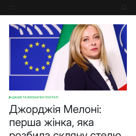
Перейти
до
вмісту
ЦІКАВІ ТА ВИЗНАЧНІ ПОСТАТІ
ОПУБЛІКУВАТИ
У
Джорджія Мелоні:
перша жінка, яка
розбила скляну стелю