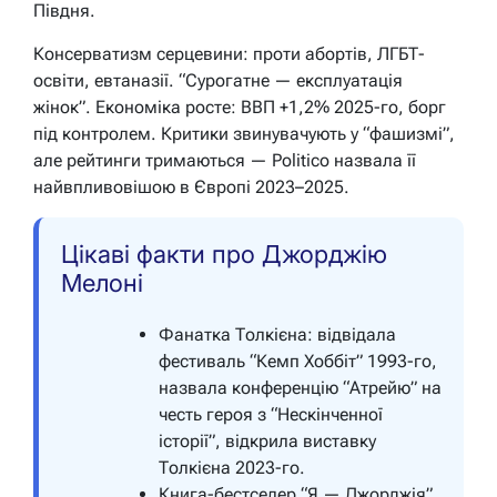
Півдня.
Консерватизм серцевини: проти абортів, ЛГБТ-
освіти, евтаназії. “Сурогатне — експлуатація
жінок”. Економіка росте: ВВП +1,2% 2025-го, борг
під контролем. Критики звинувачують у “фашизмі”,
але рейтинги тримаються — Politico назвала її
найвпливовішою в Європі 2023–2025.
Цікаві факти про Джорджію
Мелоні
Фанатка Толкієна: відвідала
фестиваль “Кемп Хоббіт” 1993-го,
назвала конференцію “Атрейю” на
честь героя з “Нескінченної
історії”, відкрила виставку
Толкієна 2023-го.
Книга-бестселер “Я — Джорджія”