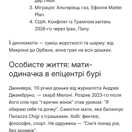
дер Ляєн.
Міграція: Альгерієць газ, Ефіопія Mattei
Plan.
США: Конфлікт із Трампом квітень
2026-го через Іран, Папу.
Її дипломатія — суміш жорсткості та шарму: від
Макрона до Орбана, вона грає на всіх дошках.
Особисте життя: мати-
одиначка в епіцентрі бурі
Джиневра, 10-річна донька від журналіста Андреа
Джамбруно, — скарб Мелоні. Розрив 2023-го після
його слів про “гарячих жінок” став уроком: “Я
обираю себе та дочку”. Самотня мати, яка балансує
Палazzo Chigi з іграшками. Хобі: фентезі,
філософія, спорт. Не одружена — “Сім’я понад усе,
без ярликів”.