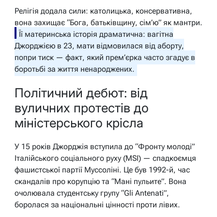
Релігія додала сили: католицька, консервативна,
вона захищає “Бога, батьківщину, сім’ю” як мантри.
Її материнська історія драматична: вагітна
Джорджією в 23, мати відмовилася від аборту,
попри тиск — факт, який прем’єрка часто згадує в
боротьбі за життя ненароджених.
Політичний дебют: від
вуличних протестів до
міністерського крісла
У 15 років Джорджія вступила до “Фронту молоді”
Італійського соціального руху (MSI) — спадкоємця
фашистської партії Муссоліні. Це був 1992-й, час
скандалів про корупцію та “Мані пульите”. Вона
очолювала студентську групу “Gli Antenati”,
боролася за національні цінності проти лівих.