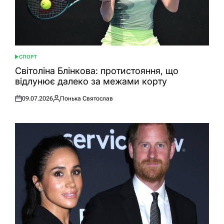
СПОРТ
ОПУБЛІКУВАТИ
У
Світоліна Блінкова: протистояння, що
відлунює далеко за межами корту
09.07.2026
Понька Святослав
Оприлюднено
Опубліковано