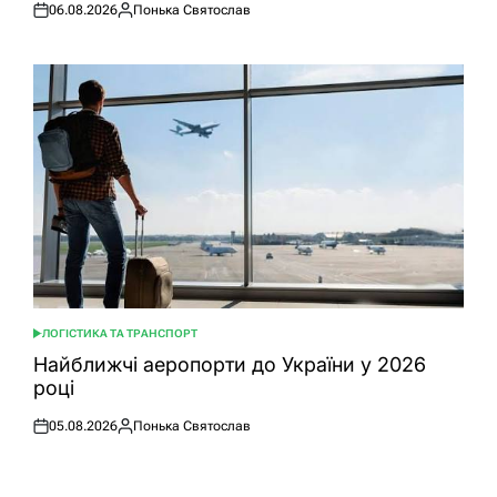
06.08.2026
Понька Святослав
Оприлюднено
Опубліковано
ЛОГІСТИКА ТА ТРАНСПОРТ
ОПУБЛІКУВАТИ
У
Найближчі аеропорти до України у 2026
році
05.08.2026
Понька Святослав
Оприлюднено
Опубліковано