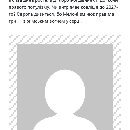
Її спадщина росте: від “короткої дівчинки” до ікони
правого популізму. Чи витримає коаліція до 2027-
го? Європа дивиться, бо Мелоні змінює правила
гри — з римським вогнем у серці.