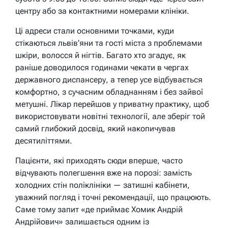
центру або за контактними номерами клініки.
Ці адреси стали основними точками, куди
стікаються львів’яни та гості міста з проблемами
шкіри, волосся й нігтів. Багато хто згадує, як
раніше доводилося годинами чекати в чергах
державного диспансеру, а тепер усе відбувається
комфортно, з сучасним обладнанням і без зайвої
метушні. Лікар перейшов у приватну практику, щоб
використовувати новітні технології, але зберіг той
самий глибокий досвід, який накопичував
десятиліттями.
Пацієнти, які приходять сюди вперше, часто
відчувають полегшення вже на порозі: замість
холодних стін поліклініки — затишні кабінети,
уважний погляд і точні рекомендації, що працюють.
Саме тому запит «де приймає Хомик Андрій
Андрійович» залишається одним із