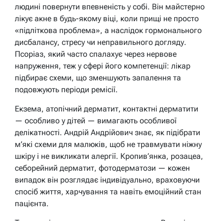
людині повернути впевненість у собі. Він майстерно
лікує акне в будь-якому віці, коли прищі не просто
«підліткова проблема», а наслідок гормонального
дисбалансу, стресу чи неправильного догляду.
Псоріаз, який часто спалахує через нервове
напруження, теж у сфері його компетенції: лікар
підбирає схеми, що зменшують запалення та
подовжують періоди ремісії.
Екзема, атопічний дерматит, контактні дерматити
— особливо у дітей — вимагають особливої
делікатності. Андрій Андрійович знає, як підібрати
м’які схеми для малюків, щоб не травмувати ніжну
шкіру і не викликати алергії. Кропив’янка, розацеа,
себорейний дерматит, фотодерматози — кожен
випадок він розглядає індивідуально, враховуючи
спосіб життя, харчування та навіть емоційний стан
пацієнта.