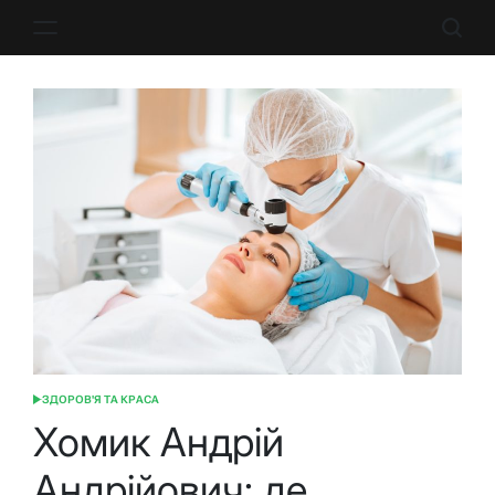
Перейти
до
вмісту
ЗДОРОВ'Я ТА КРАСА
ОПУБЛІКУВАТИ
У
Хомик Андрій
Андрійович: де