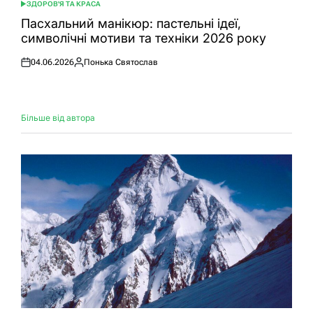
ЗДОРОВ'Я ТА КРАСА
ОПУБЛІКУВАТИ
У
Пасхальний манікюр: пастельні ідеї,
символічні мотиви та техніки 2026 року
04.06.2026
Понька Святослав
Оприлюднено
Опубліковано
Більше від автора