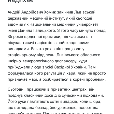
Андрій Андрійович Хомик закінчив Львівський
державний медичний інститут, який сьогодні
відомий як Національний медичний університет
імені Данила Галицького. З того часу минуло понад
35 років щоденної практики, під час яких він
лікував тисячі пацієнтів із найскладнішими
випадками. Багато років він працював у
стаціонарному відділенні Львівського обласного
шкірно-венерологічного диспансеру, куди
приїжджали люди з усієї Західної України. Там
формувалася його репутація лікаря, який не просто
призначає мазі, а розбирається в корені проблеми.
Сьогодні, працюючи в приватних центрах, він
поєднує класичний досвід із сучасними підходами.
Його руки пам’ятають сотні випадків, коли шкіра,
що виглядала безнадійно ураженою, повертала
здоров’я та красу. Пацієнти часто кажуть, що саме