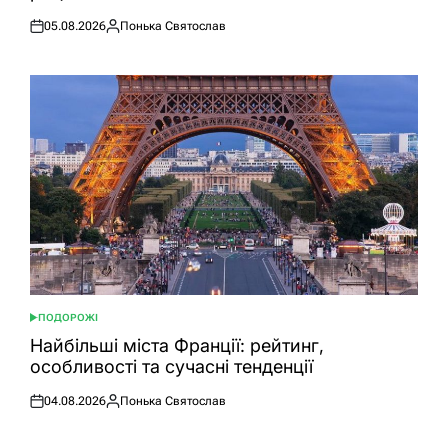
05.08.2026
Понька Святослав
Оприлюднено
Опубліковано
ПОДОРОЖІ
ОПУБЛІКУВАТИ
У
Найбільші міста Франції: рейтинг,
особливості та сучасні тенденції
04.08.2026
Понька Святослав
Оприлюднено
Опубліковано