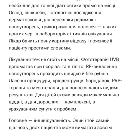
необхідне для точної діагностики прямо на місці.
Огляд, зішкреби, гістологічні дослідження,
дерматоскопія для перевірки родимок і
новоутворень, трихограма для волосся — ніяких
довгих черг в лабораторіях і тижнів очікування.
Лікар бачить повну картину відразу і пояснює її
пацієнту простими словами.
Лікування теж не стоїть на місці. Фототерапія UVB
допомагає при псоріазі та вітіліго, RF-видалення
новоутворень проходить швидко й без рубців.
Лазерні процедури, кріодеструкція бородавок, PRP-
терапія та мезотерапія для волосся дають видимі
результати. Для дітей схеми завжди максимально
щадні, а для дорослих — комплексні, з
урахуванням супутніх проблем.
Головне — індивідуальність. Один і той самий
діагноз у двох пацієнтів може вимагати зовсім