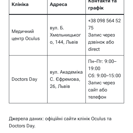
Контакти та
Клініка
Адреса
графік
+38 098 564 52
вул. Б.
75
Медичний
Хмельницьког
Запис через
центр Oculus
о, 144, Львів
дзвінок або
direct
Пн–Пт: 9:00–
19:00
вул. Академіка
Сб: 9:00–15:00
Doctors Day
С. Єфремова,
Запис через
26, Львів
сайт або
телефон
Джерела даних: офіційні сайти клінік Oculus та
Doctors Day.