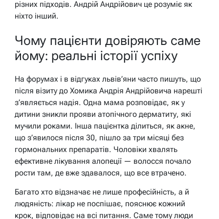
різних підходів. Андрій Андрійович це розуміє як
ніхто інший.
Чому пацієнти довіряють саме
йому: реальні історії успіху
На форумах і в відгуках львів’яни часто пишуть, що
після візиту до Хомика Андрія Андрійовича нарешті
з’являється надія. Одна мама розповідає, як у
дитини зникли прояви атопічного дерматиту, які
мучили роками. Інша пацієнтка ділиться, як акне,
що з’явилося після 30, пішло за три місяці без
гормональних препаратів. Чоловіки хвалять
ефективне лікування алопеції — волосся почало
рости там, де вже здавалося, що все втрачено.
Багато хто відзначає не лише професійність, а й
людяність: лікар не поспішає, пояснює кожний
крок, відповідає на всі питання. Саме тому люди