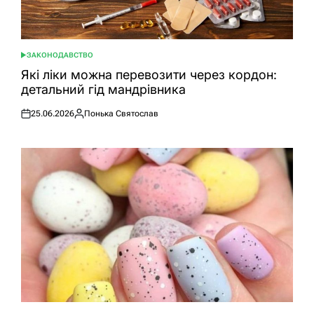
ЗАКОНОДАВСТВО
ОПУБЛІКУВАТИ
У
Які ліки можна перевозити через кордон:
детальний гід мандрівника
25.06.2026
Понька Святослав
Оприлюднено
Опубліковано