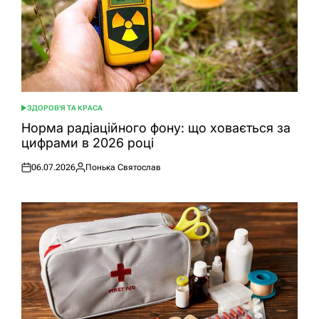
ЗДОРОВ'Я ТА КРАСА
ОПУБЛІКУВАТИ
У
Норма радіаційного фону: що ховається за
цифрами в 2026 році
06.07.2026
Понька Святослав
Оприлюднено
Опубліковано