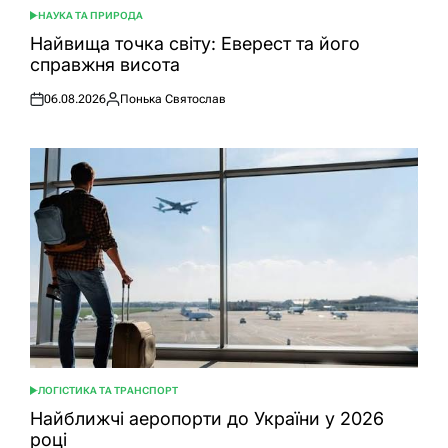
НАУКА ТА ПРИРОДА
ОПУБЛІКУВАТИ
У
Найвища точка світу: Еверест та його
справжня висота
06.08.2026
Понька Святослав
Оприлюднено
Опубліковано
ЛОГІСТИКА ТА ТРАНСПОРТ
ОПУБЛІКУВАТИ
У
Найближчі аеропорти до України у 2026
році