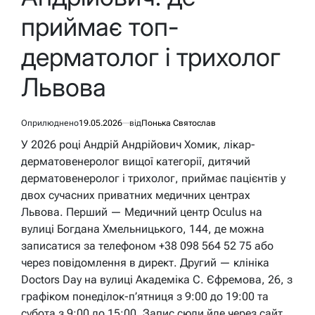
приймає топ-
дерматолог і трихолог
Львова
Оприлюднено
19.05.2026
від
Понька Святослав
У 2026 році Андрій Андрійович Хомик, лікар-
дерматовенеролог вищої категорії, дитячий
дерматовенеролог і трихолог, приймає пацієнтів у
двох сучасних приватних медичних центрах
Львова. Перший — Медичний центр Oculus на
вулиці Богдана Хмельницького, 144, де можна
записатися за телефоном +38 098 564 52 75 або
через повідомлення в директ. Другий — клініка
Doctors Day на вулиці Академіка С. Єфремова, 26, з
графіком понеділок-п’ятниця з 9:00 до 19:00 та
субота з 9:00 до 15:00. Запис сюди йде через сайт