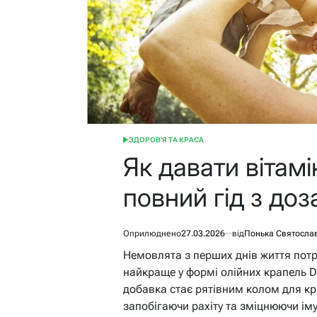
ЗДОРОВ'Я ТА КРАСА
ОПУБЛІКУВАТИ
У
Як давати вітам
повний гід з до
Оприлюднено
27.03.2026
від
Понька Святосла
Немовлята з перших днів життя потр
найкраще у формі олійних крапель D3
добавка стає рятівним колом для кри
запобігаючи рахіту та зміцнюючи іму