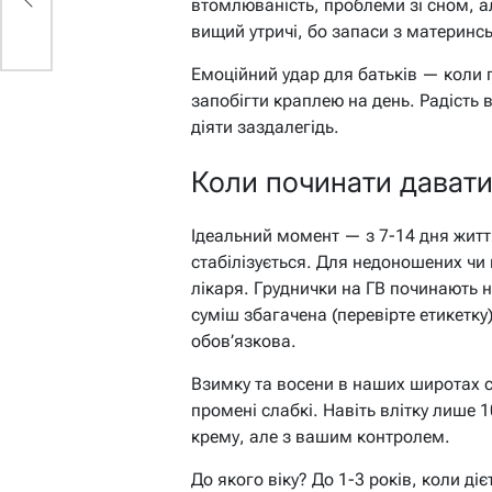
втомлюваність, проблеми зі сном, а
вищий утричі, бо запаси з материнсь
Емоційний удар для батьків — коли п
запобігти краплею на день. Радість 
діяти заздалегідь.
Коли починати давати
Ідеальний момент — з 7-14 дня жит
стабілізується. Для недоношених чи
лікаря. Груднички на ГВ починають н
суміш збагачена (перевірте етикетку
обов’язкова.
Взимку та восени в наших широтах с
промені слабкі. Навіть влітку лише 1
крему, але з вашим контролем.
До якого віку? До 1-3 років, коли д