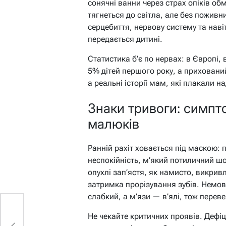
сонячні ванни через страх опіків об
тягнеться до світла, але без поживн
серцебиття, нервову систему та навіт
передається дитині.
Статистика б’є по нервах: в Європі, 
5% дітей першого року, а приховани
а реальні історії мам, які плакали
Знаки тривоги: симпто
малюків
Ранній рахіт ховається під маскою: пі
неспокійність, м’який потиличний шо
опухлі зап’ястя, як намисто, викривл
затримка прорізування зубів. Немовл
слабкий, а м’язи — в’ялі, тож перев
Не чекайте критичних проявів. Дефі