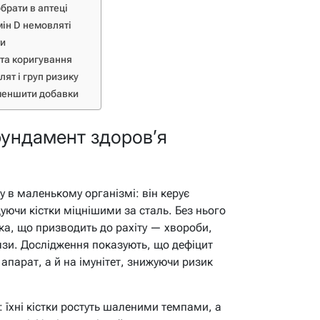
брати в аптеці
мін D немовляті
ти
 та коригування
ят і груп ризику
меншити добавки
фундамент здоров’я
у в маленькому організмі: він керує
уючи кістки міцнішими за сталь. Без нього
бка, що призводить до рахіту — хвороби,
язи. Дослідження показують, що дефіцит
апарат, а й на імунітет, знижуючи ризик
 їхні кістки ростуть шаленими темпами, а