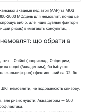
нської академії педіатрії (AAP) та МОЗ
000-2000 МО/день для немовлят, понад це
спрощує вибір, але індивідуальні фактори
 вищий ризик) вимагають консультації.
 немовлят: що обрати в
, точні. Олійні (наприклад, Олідетрим,
 за водні (Аквадетрим), бо імітують
холекальциферол) ефективніший за D2, бо
 ШКТ немовляти, не подразнюють слизову,
, але ризик нудоти; Аквадетрим — 500
рофілактика.