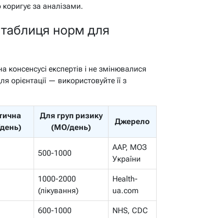
 коригує за аналізами.
: таблиця норм для
а консенсусі експертів і не змінювалися
для орієнтації — використовуйте її з
тична
Для груп ризику
Джерело
день)
(МО/день)
AAP, МОЗ
500-1000
України
1000-2000
Health-
(лікування)
ua.com
600-1000
NHS, CDC