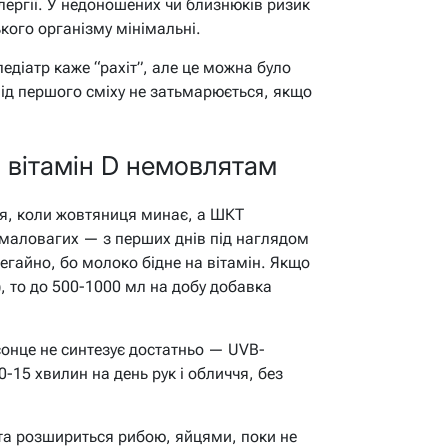
лергії. У недоношених чи близнюків ризик
кого організму мінімальні.
едіатр каже “рахіт”, але це можна було
від першого сміху не затьмарюється, якщо
 вітамін D немовлятам
тя, коли жовтяниця минає, а ШКТ
 маловагих — з перших днів під наглядом
егайно, бо молоко бідне на вітамін. Якщо
), то до 500-1000 мл на добу добавка
онце не синтезує достатньо — UVB-
0-15 хвилин на день рук і обличчя, без
ієта розшириться рибою, яйцями, поки не