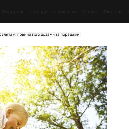
Подорожі
Поради та лайфхаки
Спорт
Фінанси
мовлятам: повний гід з дозами та порадами