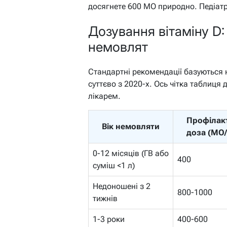
досягнете 600 МО природно. Педіатр
Дозування вітаміну D
немовлят
Стандартні рекомендації базуються н
суттєво з 2020-х. Ось чітка таблиця 
лікарем.
Профілак
Вік немовляти
доза (МО/
0-12 місяців (ГВ або
400
суміш <1 л)
Недоношені з 2
800-1000
тижнів
1-3 роки
400-600