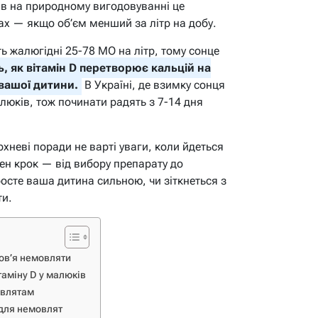
ів на природному вигодовуванні це
шах — якщо об’єм менший за літр на добу.
ть жалюгідні 25-78 МО на літр, тому сонце
ь, як вітамін D перетворює кальцій на
вашої дитини.
В Україні, де взимку сонця
люків, тож починати радять з 7-14 дня
хневі поради не варті уваги, коли йдеться
ен крок — від вибору препарату до
осте ваша дитина сильною, чи зіткнеться з
ти.
ов’я немовляти
таміну D у малюків
овлятам
 для немовлят