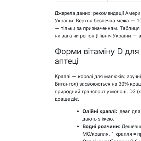
Джерела даних: рекомендації Америка
України. Верхня безпечна межа — 1
— тільки за призначенням. Таблиця 
як вага чи регіон (Північ України —
Форми вітаміну D для
аптеці
Краплі — королі для малюків: зручні
Вигантол) засвоюються на 30% краще
природний транспорт у молоці. D3 (
довше діє.
Олійні краплі:
Ідеал для
дають з їжею.
Водні розчини:
Дешевші
МО/крапля, 1 крапля = п