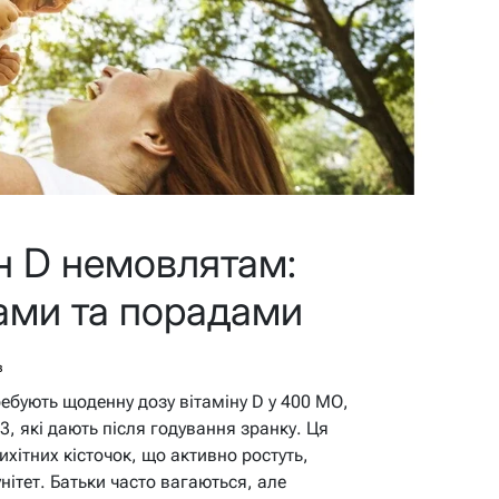
ін D немовлятам:
зами та порадами
в
ебують щоденну дозу вітаміну D у 400 МО,
, які дають після годування зранку. Ця
хітних кісточок, що активно ростуть,
нітет. Батьки часто вагаються, але