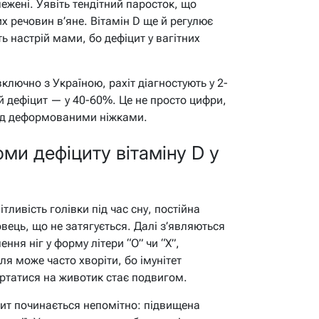
межені. Уявіть тендітний паросток, що
их речовин в’яне. Вітамін D ще й регулює
ь настрій мами, бо дефіцит у вагітних
включно з Україною, рахіт діагностують у 2-
й дефіцит — у 40-60%. Це не просто цифри,
 над деформованими ніжками.
ми дефіциту вітаміну D у
тливість голівки під час сну, постійна
вець, що не затягується. Далі з’являються
ення ніг у форму літери “О” чи “Х”,
я може часто хворіти, бо імунітет
ертатися на животик стає подвигом.
цит починається непомітно: підвищена