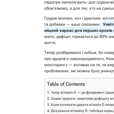
педіатри наполягають: для грудничк
обов’язково, а для тих, хто на сумі
Грудне молоко, хоч і ідеальне, місти
та добавки — ваші союзники.
Уявіт
міцний каркас для перших кроків 
мало, дефіцит торкається до 80% ма
життя.
Тепер розберемося глибше, бо повер
про здоров’я новонародженого. Кож
моніторингу — впливає на те, чи вир
проблемами, які можна було уникну
Table of Contents
Чому вітамін D — це фундамент здор
Знаки тривоги: симптоми дефіциту ві
Коли починати давати вітамін D нем
Дозування вітаміну D: таблиця норм