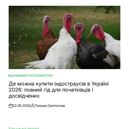
ДОМАШНЄ ГОСПОДАРСТВО
ОПУБЛІКУВАТИ
У
Де можна купити індостраусів в Україні
2026: повний гід для початківців і
досвідчених
22.05.2026
Понька Святослав
Оприлюднено
Опубліковано
Більше від автора