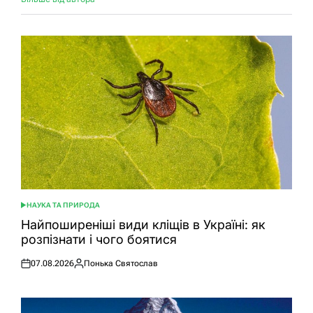
НАУКА ТА ПРИРОДА
ОПУБЛІКУВАТИ
У
Найпоширеніші види кліщів в Україні: як
розпізнати і чого боятися
07.08.2026
Понька Святослав
Оприлюднено
Опубліковано