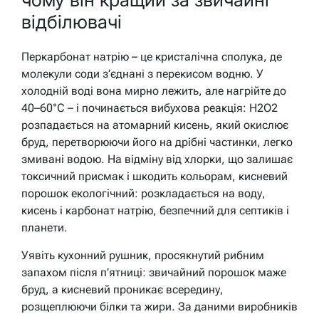
відбілювачі
Перкарбонат натрію – це кристалічна сполука, де
молекули соди з’єднані з перекисом водню. У
холодній воді вона мирно лежить, але нагрійте до
40–60°C – і починається вибухова реакція: H2O2
розпадається на атомарний кисень, який окислює
бруд, перетворюючи його на дрібні частинки, легко
змивані водою. На відміну від хлорки, що залишає
токсичний присмак і шкодить кольорам, кисневий
порошок екологічний: розкладається на воду,
кисень і карбонат натрію, безпечний для септиків і
планети.
Уявіть кухонний рушник, просякнутий рибним
запахом після п’ятниці: звичайний порошок маже
бруд, а кисневий проникає всередину,
розщеплюючи білки та жири. За даними виробників