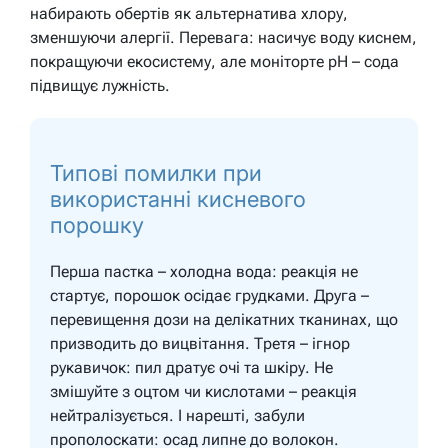
набирають обертів як альтернатива хлору,
зменшуючи алергії. Перевага: насичує воду киснем,
покращуючи екосистему, але моніторте pH – сода
підвищує лужність.
Типові помилки при
використанні кисневого
порошку
Перша пастка – холодна вода: реакція не
стартує, порошок осідає грудками. Друга –
перевищення дози на делікатних тканинах, що
призводить до вицвітання. Третя – ігнор
рукавичок: пил дратує очі та шкіру. Не
змішуйте з оцтом чи кислотами – реакція
нейтралізується. І нарешті, забули
прополоскати: осад липне до волокон.