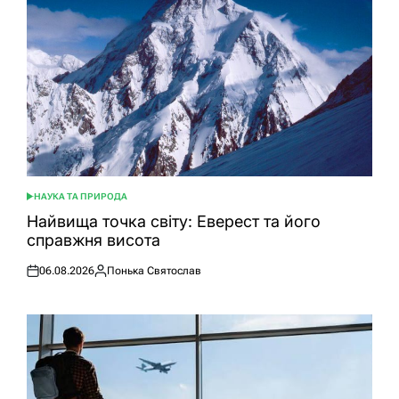
НАУКА ТА ПРИРОДА
ОПУБЛІКУВАТИ
У
Найвища точка світу: Еверест та його
справжня висота
06.08.2026
Понька Святослав
Оприлюднено
Опубліковано