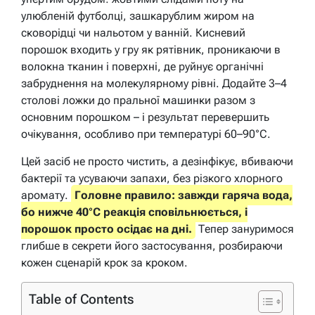
улюбленій футболці, зашкарублим жиром на
сковорідці чи нальотом у ванній. Кисневий
порошок входить у гру як рятівник, проникаючи в
волокна тканин і поверхні, де руйнує органічні
забруднення на молекулярному рівні. Додайте 3–4
столові ложки до пральної машинки разом з
основним порошком – і результат перевершить
очікування, особливо при температурі 60–90°C.
Цей засіб не просто чистить, а дезінфікує, вбиваючи
бактерії та усуваючи запахи, без різкого хлорного
аромату.
Головне правило: завжди гаряча вода,
бо нижче 40°C реакція сповільнюється, і
порошок просто осідає на дні.
Тепер зануримося
глибше в секрети його застосування, розбираючи
кожен сценарій крок за кроком.
Table of Contents