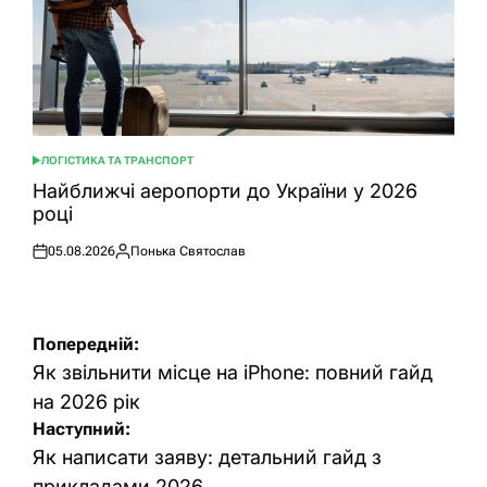
ЛОГІСТИКА ТА ТРАНСПОРТ
ОПУБЛІКУВАТИ
У
Найближчі аеропорти до України у 2026
році
05.08.2026
Понька Святослав
Оприлюднено
Опубліковано
Навігація
Попередній:
записів
Як звільнити місце на iPhone: повний гайд
на 2026 рік
Наступний:
Як написати заяву: детальний гайд з
прикладами 2026