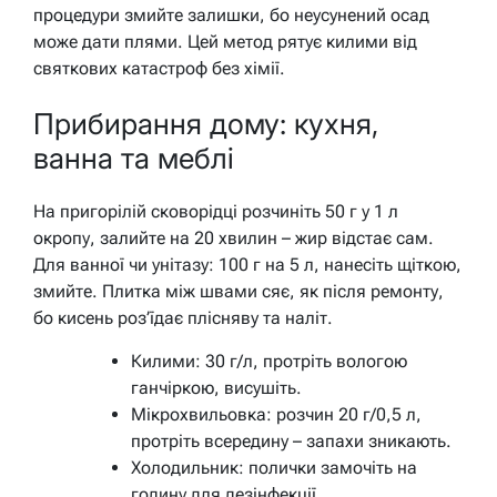
процедури змийте залишки, бо неусунений осад
може дати плями. Цей метод рятує килими від
святкових катастроф без хімії.
Прибирання дому: кухня,
ванна та меблі
На пригорілій сковорідці розчиніть 50 г у 1 л
окропу, залийте на 20 хвилин – жир відстає сам.
Для ванної чи унітазу: 100 г на 5 л, нанесіть щіткою,
змийте. Плитка між швами сяє, як після ремонту,
бо кисень роз’їдає плісняву та наліт.
Килими: 30 г/л, протріть вологою
ганчіркою, висушіть.
Мікрохвильовка: розчин 20 г/0,5 л,
протріть всередину – запахи зникають.
Холодильник: полички замочіть на
годину для дезінфекції.