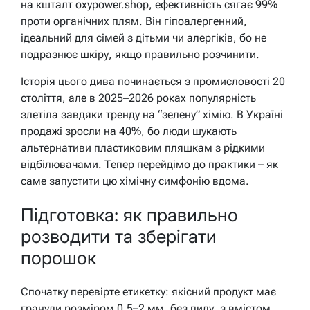
на кшталт oxypower.shop, ефективність сягає 99%
проти органічних плям. Він гіпоалергенний,
ідеальний для сімей з дітьми чи алергіків, бо не
подразнює шкіру, якщо правильно розчинити.
Історія цього дива починається з промисловості 20
століття, але в 2025–2026 роках популярність
злетіла завдяки тренду на “зелену” хімію. В Україні
продажі зросли на 40%, бо люди шукають
альтернативи пластиковим пляшкам з рідкими
відбілювачами. Тепер перейдімо до практики – як
саме запустити цю хімічну симфонію вдома.
Підготовка: як правильно
розводити та зберігати
порошок
Спочатку перевірте етикетку: якісний продукт має
гранули розміром 0,5–2 мм, без пилу, з вмістом