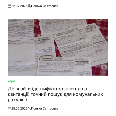
22.07.2026
Понька Святослав
Оприлюднено
Опубліковано
ДІМ
ОПУБЛІКУВАТИ
У
Де знайти ідентифікатор клієнта на
квитанції: точний пошук для комунальних
рахунків
25.05.2026
Понька Святослав
Оприлюднено
Опубліковано