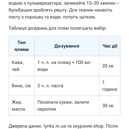
водою з пульверизатора, зачекайте 15–30 хвилин –
бульбашки зроблять решту. Для тканин нанесіть
пасту з порошку та води, потріть щіткою.
Таблиця дозувань для плям полегшить вибір:
Тип
Дозування
Час дії
плями
Кава,
1 ч. л. на пляму + 100 мл
20 хв
чай
води
1
Вино, сік
2 ч. л. паста
година
Жир,
Посипати сухим, залити
30 хв
масло
окропом
Джерела даних: lynks.in.ua та oxypower.shop. Після