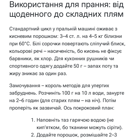
Використання для прання: від
щоденного до складних плям
Стандартний цикл у пральній машині оживає з
кисневим порошком: 3–4 ст. л. на 4–5 кг білизни
при 60°C. Білі сорочки повертають сліпучий блиск,
кольорові речі – насиченість, бо кисень не фіксує
барвники, як хлор. Для кухонних рушників чи
спортивного одягу додайте 50 г – запах поту та
жиру зникає за один раз.
Замочування – король методів для упертих
забруднень. Розчиніть 100 г на 10 л води, занурте
на 2–6 годин (для старих плям – на ніч). Потім
проперіть як зазвичай. Ось покроковий план:
Наповніть таз гарячою водою (не
кип’ятком, бо тканини можуть сіріти).
Додайте порошок, розмішайте 2–3