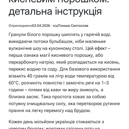
детальна інструкція
Оприлюднено
03.04.2026
від
Понька Святослав
Гранули білого порошку шиплять у гарячій воді,
викидаючи потоки бульбашок, ніби маленьке
вулканічне шоу на кухонному столі. Цей ефект –
перша ознака магії кисневого порошку, або
перкарбонату натрію, який розпадається на кисень,
перекис водню та соду. Для базового використання
візьміть 40 грамів на літр води температурою від
60°C, розчиніть повністю і замочіть речі на 1–3
години – плями від кави чи жиру зникнуть, а
білизна засяє. Така простота ховає за собою
потужну очищувальну силу, яка перетворює рутинне
прання на легку перемогу над брудом.
Кожен день мільйони українців стикаються з
упертим брудом: жовтими слідами поту на