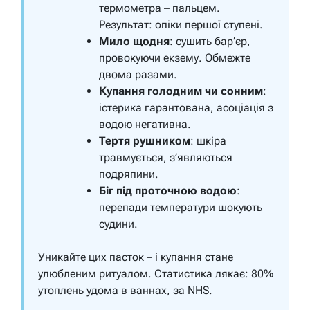
термометра – пальцем.
Результат: опіки першої ступені.
Мило щодня
: сушить бар’єр,
провокуючи екзему. Обмежте
двома разами.
Купання голодним чи сонним
:
істерика гарантована, асоціація з
водою негативна.
Тертя рушником
: шкіра
травмується, з’являються
подряпини.
Біг під проточною водою
:
перепади температури шокують
судини.
Уникайте цих пасток – і купання стане
улюбленим ритуалом. Статистика лякає: 80%
утоплень удома в ваннах, за NHS.