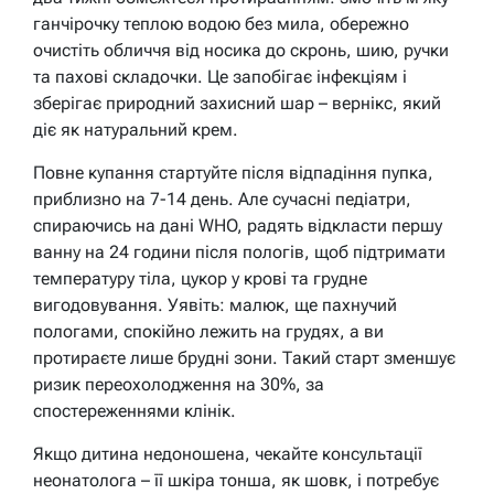
ганчірочку теплою водою без мила, обережно
очистіть обличчя від носика до скронь, шию, ручки
та пахові складочки. Це запобігає інфекціям і
зберігає природний захисний шар – вернікс, який
діє як натуральний крем.
Повне купання стартуйте після відпадіння пупка,
приблизно на 7-14 день. Але сучасні педіатри,
спираючись на дані WHO, радять відкласти першу
ванну на 24 години після пологів, щоб підтримати
температуру тіла, цукор у крові та грудне
вигодовування. Уявіть: малюк, ще пахнучий
пологами, спокійно лежить на грудях, а ви
протираєте лише брудні зони. Такий старт зменшує
ризик переохолодження на 30%, за
спостереженнями клінік.
Якщо дитина недоношена, чекайте консультації
неонатолога – її шкіра тонша, як шовк, і потребує