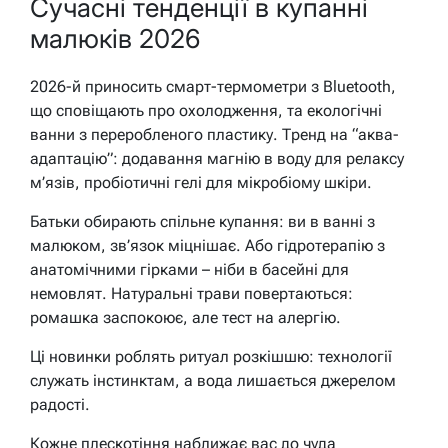
Сучасні тенденції в купанні
малюків 2026
2026-й приносить смарт-термометри з Bluetooth,
що сповіщають про охолодження, та екологічні
ванни з переробленого пластику. Тренд на “аква-
адаптацію”: додавання магнію в воду для релаксу
м’язів, пробіотичні гелі для мікробіому шкіри.
Батьки обирають спільне купання: ви в ванні з
малюком, зв’язок міцнішає. Або гідротерапію з
анатомічними гірками – ніби в басейні для
немовлят. Натуральні трави повертаються:
ромашка заспокоює, але тест на алергію.
Ці новинки роблять ритуал розкішшю: технології
служать інстинктам, а вода лишається джерелом
радості.
Кожне плескотіння наближає вас до чуда