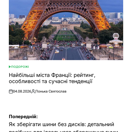
ПОДОРОЖІ
ОПУБЛІКУВАТИ
У
Найбільші міста Франції: рейтинг,
особливості та сучасні тенденції
04.08.2026
Понька Святослав
Оприлюднено
Опубліковано
Навігація
Попередній:
записів
Як зберігати шини без дисків: детальний