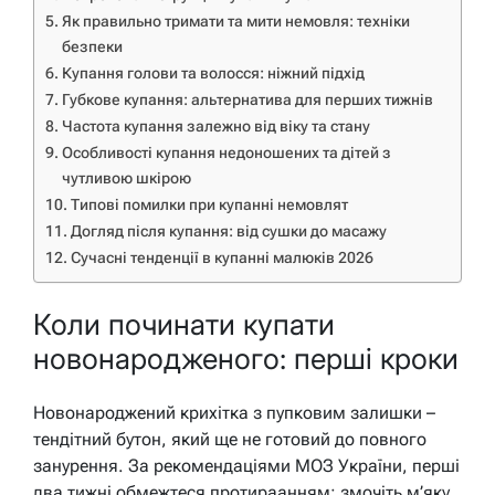
Як правильно тримати та мити немовля: техніки
безпеки
Купання голови та волосся: ніжний підхід
Губкове купання: альтернатива для перших тижнів
Частота купання залежно від віку та стану
Особливості купання недоношених та дітей з
чутливою шкірою
Типові помилки при купанні немовлят
Догляд після купання: від сушки до масажу
Сучасні тенденції в купанні малюків 2026
Коли починати купати
новонародженого: перші кроки
Новонароджений крихітка з пупковим залишки –
тендітний бутон, який ще не готовий до повного
занурення. За рекомендаціями МОЗ України, перші
два тижні обмежтеся протираанням: змочіть м’яку