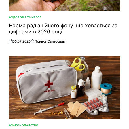
ЗДОРОВ'Я ТА КРАСА
ОПУБЛІКУВАТИ
У
Норма радіаційного фону: що ховається за
цифрами в 2026 році
06.07.2026
Понька Святослав
Оприлюднено
Опубліковано
ЗАКОНОДАВСТВО
ОПУБЛІКУВАТИ