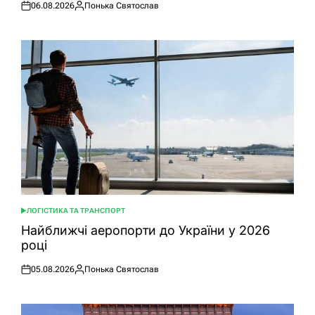
06.08.2026
Понька Святослав
Оприлюднено
Опубліковано
ЛОГІСТИКА ТА ТРАНСПОРТ
ОПУБЛІКУВАТИ
У
Найближчі аеропорти до України у 2026
році
05.08.2026
Понька Святослав
Оприлюднено
Опубліковано