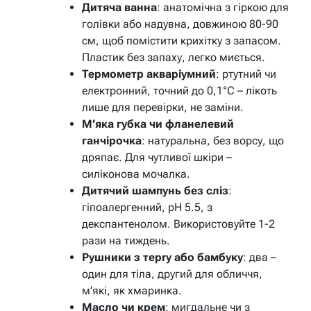
Дитяча ванна
: анатомічна з гіркою для
голівки або надувна, довжиною 80-90
см, щоб помістити крихітку з запасом.
Пластик без запаху, легко миється.
Термометр акваріумний
: ртутний чи
електронний, точний до 0,1°C – лікоть
лише для перевірки, не заміни.
М’яка губка чи фланелевий
ганчірочка
: натуральна, без ворсу, що
дряпає. Для чутливої шкіри –
силіконова мочалка.
Дитячий шампунь без сліз
:
гіпоалергенний, pH 5.5, з
декспантенолом. Використовуйте 1-2
рази на тиждень.
Рушники з терry або бамбуку
: два –
один для тіла, другий для обличчя,
м’які, як хмаринка.
Масло чи крем
: мигдальне чи з