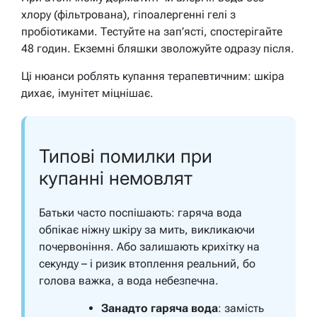
хлору (фільтрована), гіпоалергенні гелі з
пробіотиками. Тестуйте на зап’ясті, спостерігайте
48 годин. Екземні бляшки зволожуйте одразу після.
Ці нюанси роблять купання терапевтичним: шкіра
дихає, імунітет міцнішає.
Типові помилки при
купанні немовлят
Батьки часто поспішають: гаряча вода
обпікає ніжну шкіру за мить, викликаючи
почервоніння. Або залишають крихітку на
секунду – і ризик втоплення реальний, бо
голова важка, а вода небезпечна.
Занадто гаряча вода
: замість