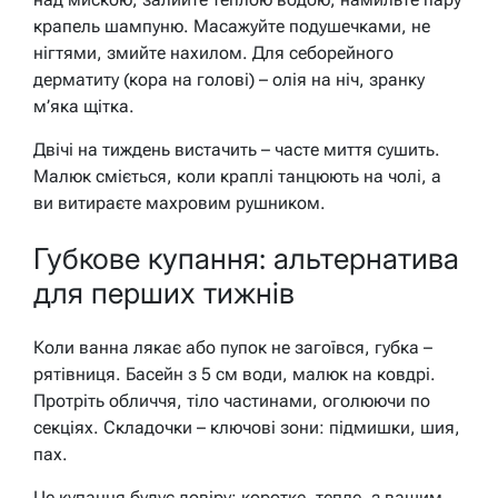
крапель шампуню. Масажуйте подушечками, не
нігтями, змийте нахилом. Для себорейного
дерматиту (кора на голові) – олія на ніч, зранку
м’яка щітка.
Двічі на тиждень вистачить – часте миття сушить.
Малюк сміється, коли краплі танцюють на чолі, а
ви витираєте махровим рушником.
Губкове купання: альтернатива
для перших тижнів
Коли ванна лякає або пупок не загоївся, губка –
рятівниця. Басейн з 5 см води, малюк на ковдрі.
Протріть обличчя, тіло частинами, оголюючи по
секціях. Складочки – ключові зони: підмишки, шия,
пах.
Це купання будує довіру: коротке, тепле, з вашим