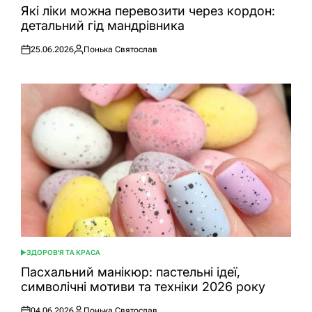
У
Які ліки можна перевозити через кордон:
детальний гід мандрівника
25.06.2026
Понька Святослав
Оприлюднено
Опубліковано
ЗДОРОВ'Я ТА КРАСА
ОПУБЛІКУВАТИ
У
Пасхальний манікюр: пастельні ідеї,
символічні мотиви та техніки 2026 року
04.06.2026
Понька Святослав