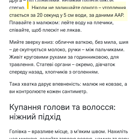
друга – під сідницями, великий палець фіксує
стегно.
Ніколи не залишайте одного – утоплення
стається за 20 секунд у 5 см води, за даними AAP.
Плавайте з малюком: лейте воду на плечики,
співайте, щоб плескіт не лякав.
Мийте зверху вниз: обличчя ваткою, без мила, шия
– де скупчується молоко, ручки – між пальчиками.
Живіт круговими рухами за годинниковою, для
травлення. Статеві органи – окремо, дівчаток
спереду назад, хлопчиків з оголенням.
Така хватка дарує впевненість: малюк не ковзає, а
ви контролюєте кожен сантиметр.
Купання голови та волосся:
ніжний підхід
Голівка – вразливе місце, з м’яким швом. Нахиліть
над мискою, залийте теплою водою, намильте пару