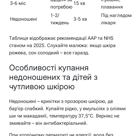
3-6 міс
15 хв
потребою
плавання
1-2/
Під наглядом
Недоношені
3-5 хв
тиждень
лікаря
Таблиця відображає рекомендації AAP та NHS
станом на 2025. Слухайте малюка: якщо шкіра
рожева, сон солодкий – все гаразд.
Особливості купання
недоношених та дітей з
чутливою шкірою
Недоношені – крихітки з прозорою шкірою, де
бар’єр слабкий. Купайте рідко, у емульсіях з оліями
ши чи макадамії, температуру 37,5°C. Вернікс не
змивайте – він антибактеріальний.
При атопічному дерматиті чи алергії: вода без