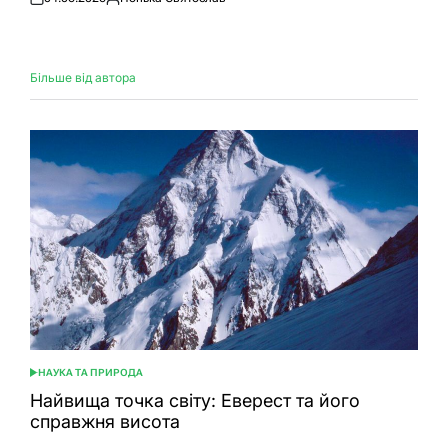
Оприлюднено
Опубліковано
Більше від автора
НАУКА ТА ПРИРОДА
ОПУБЛІКУВАТИ
У
Найвища точка світу: Еверест та його
справжня висота