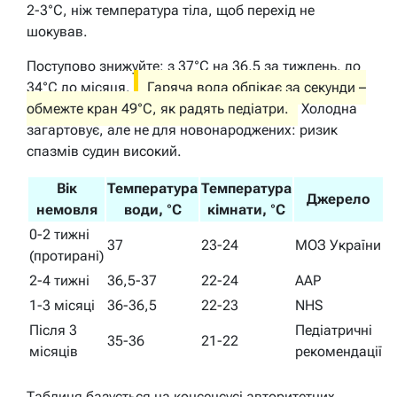
2-3°C, ніж температура тіла, щоб перехід не
шокував.
Поступово знижуйте: з 37°C на 36,5 за тиждень, до
34°C до місяця.
Гаряча вода обпікає за секунди –
обмежте кран 49°C, як радять педіатри.
Холодна
загартовує, але не для новонароджених: ризик
спазмів судин високий.
Вік
Температура
Температура
Джерело
немовля
води, °C
кімнати, °C
0-2 тижні
37
23-24
МОЗ України
(протирані)
2-4 тижні
36,5-37
22-24
AAP
1-3 місяці
36-36,5
22-23
NHS
Після 3
Педіатричні
35-36
21-22
місяців
рекомендації
Таблиця базується на консенсусі авторитетних