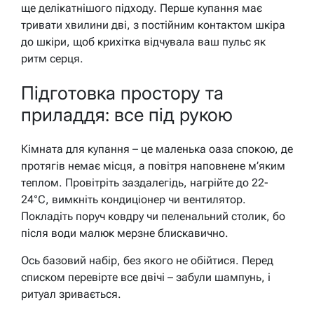
ще делікатнішого підходу. Перше купання має
тривати хвилини дві, з постійним контактом шкіра
до шкіри, щоб крихітка відчувала ваш пульс як
ритм серця.
Підготовка простору та
приладдя: все під рукою
Кімната для купання – це маленька оаза спокою, де
протягів немає місця, а повітря наповнене м’яким
теплом. Провітріть заздалегідь, нагрійте до 22-
24°C, вимкніть кондиціонер чи вентилятор.
Покладіть поруч ковдру чи пеленальний столик, бо
після води малюк мерзне блискавично.
Ось базовий набір, без якого не обійтися. Перед
списком перевірте все двічі – забули шампунь, і
ритуал зривається.