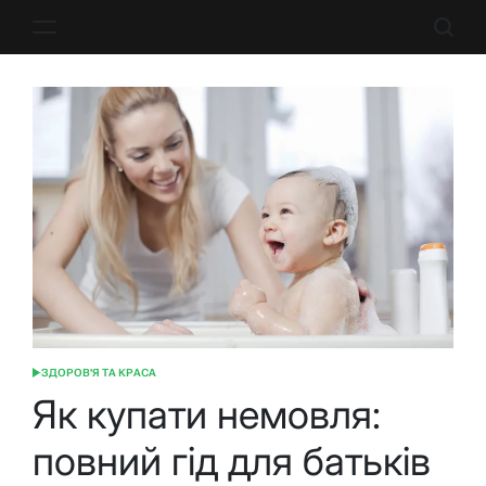
Перейти
до
вмісту
ЗДОРОВ'Я ТА КРАСА
ОПУБЛІКУВАТИ
У
Як купати немовля:
повний гід для батьків