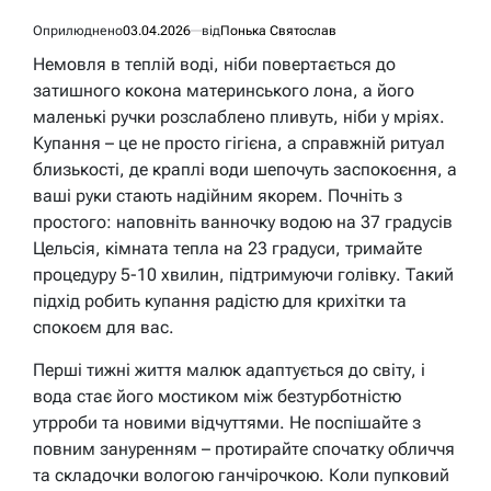
Оприлюднено
03.04.2026
від
Понька Святослав
Немовля в теплій воді, ніби повертається до
затишного кокона материнського лона, а його
маленькі ручки розслаблено пливуть, ніби у мріях.
Купання – це не просто гігієна, а справжній ритуал
близькості, де краплі води шепочуть заспокоєння, а
ваші руки стають надійним якорем. Почніть з
простого: наповніть ванночку водою на 37 градусів
Цельсія, кімната тепла на 23 градуси, тримайте
процедуру 5-10 хвилин, підтримуючи голівку. Такий
підхід робить купання радістю для крихітки та
спокоєм для вас.
Перші тижні життя малюк адаптується до світу, і
вода стає його мостиком між безтурботністю
утрроби та новими відчуттями. Не поспішайте з
повним зануренням – протирайте спочатку обличчя
та складочки вологою ганчірочкою. Коли пупковий