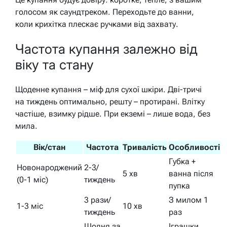
голосом як саундтреком. Переходьте до ванни,
коли крихітка плескає ручками від захвату.
Частота купання залежно від
віку та стану
Щоденне купання – міф для сухої шкіри. Дві-тричі
на тиждень оптимально, решту – протирані. Влітку
частіше, взимку рідше. При екземі – лише вода, без
мила.
Вік/стан
Частота
Тривалість
Особливості
Губка +
Новонароджений
2-3/
5 хв
ванна після
(0-1 міс)
тиждень
пупка
3 рази/
З милом 1
1-3 міс
10 хв
тиждень
раз
Щодня за
Іграшки,