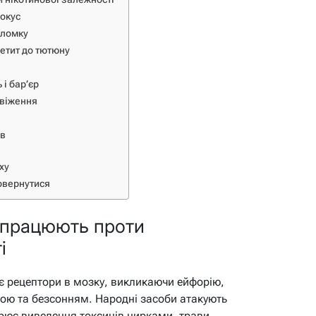
покус
 ломку
петит до тютюну
 і бар’єр
свіження
ів
ху
овернутися
 працюють проти
і
ує рецептори в мозку, викликаючи ейфорію,
отою та безсонням. Народні засоби атакують
корює виведення токсинів нирками, трави