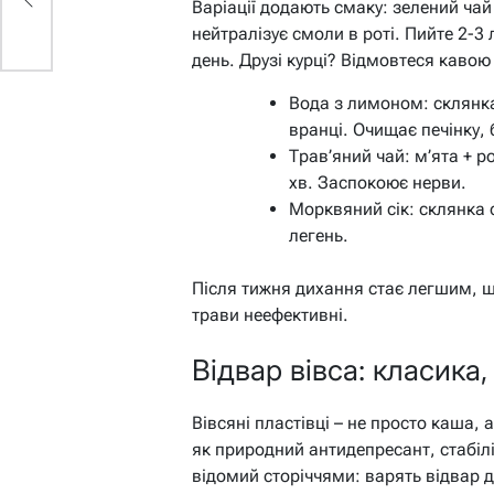
Варіації додають смаку: зелений чай
нейтралізує смоли в роті. Пийте 2-3 
день. Друзі курці? Відмовтеся кавою
Вода з лимоном: склянка
вранці. Очищає печінку,
Трав’яний чай: м’ята + р
хв. Заспокоює нерви.
Морквяний сік: склянка 
легень.
Після тижня дихання стає легшим, шк
трави неефективні.
Відвар вівса: класика
Вівсяні пластівці – не просто каша, а
як природний антидепресант, стабіл
відомий сторіччями: варять відвар д