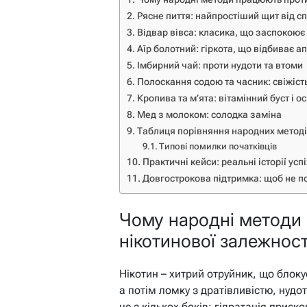
Рясне пиття: найпростіший щит від с
Відвар вівса: класика, що заспокоює
Аїр болотний: гіркота, що відбиває а
Імбирний чай: проти нудоти та втоми
Полоскання содою та часник: свіжість
Кропива та м’ята: вітамінний буст і о
Мед з молоком: солодка заміна
Таблиця порівняння народних метод
Типові помилки початківців
Практичні кейси: реальні історії успі
Довгострокова підтримка: щоб не п
Чому народні методи
нікотинової залежност
Нікотин – хитрий отруйник, що блок
а потім ломку з дратівливістю, нуд
це з кількох боків: гідратація прис