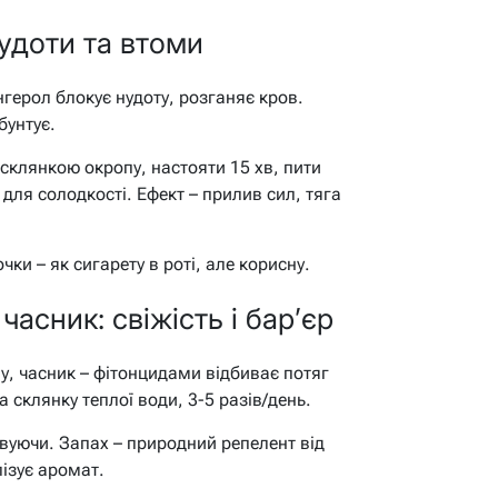
нудоти та втоми
герол блокує нудоту, розганяє кров.
бунтує.
 склянкою окропу, настояти 15 хв, пити
для солодкості. Ефект – прилив сил, тяга
чки – як сигарету в роті, але корисну.
асник: свіжість і бар’єр
ну, часник – фітонцидами відбиває потяг
а склянку теплої води, 3-5 разів/день.
овуючи. Запах – природний репелент від
ізує аромат.