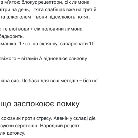
 з м’ятою блокує рецептори, сік лимона
літри на день, і тяга слабшає вже на третій
 та алкоголем – вони підсилюють потяг.
 теплої води + сік половини лимона
 бадьорить.
омашка, 1 ч.л. на склянку, заварювати 10
свіжого – вітамін А відновлює слизову
іра сяє. Це база для всіх методів – без неї
, що заспокоює ломку
 союзник проти стресу. Авенін у складі діє
ізуючи серотонін. Народний рецепт
ля детоксу.