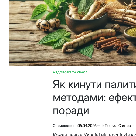
ЗДОРОВ'Я ТА КРАСА
ОПУБЛІКУВАТИ
У
Як кинути пали
методами: ефект
поради
Оприлюднено
06.04.2026
від
Понька Святосла
Кожен день в Україні від наслідків к