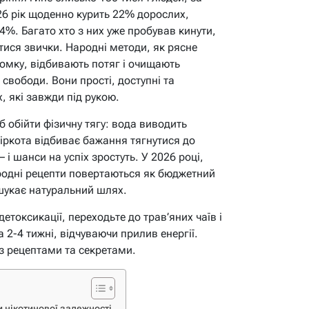
6 рік щоденно курить 22% дорослих,
4%. Багато хто з них уже пробував кинути,
утися звички. Народні методи, як рясне
ломку, відбивають потяг і очищають
свободи. Вони прості, доступні та
, які завжди під рукою.
б обійти фізичну тягу: вода виводить
гіркота відбиває бажання тягнутися до
 і шанси на успіх зростуть. У 2026 році,
ародні рецепти повертаються як бюджетний
шукає натуральний шлях.
детоксикації, переходьте до трав’яних чаїв і
а 2-4 тижні, відчуваючи прилив енергії.
 з рецептами та секретами.
 нікотинової залежності