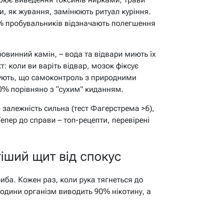
и, як жування, замінюють ритуал куріння.
% пробувальників відзначають полегшення
ровинний камін, – вода та відвари миють їх
: коли ви варіть відвар, мозок фіксує
зують, що самоконтроль з природними
0% порівняно з “сухим” киданням.
 залежність сильна (тест Фагерстрема >6),
Тепер до справи – топ-рецепти, перевірені
тіший щит від спокус
иба. Кожен раз, коли рука тягнеться до
години організм виводить 90% нікотину, а