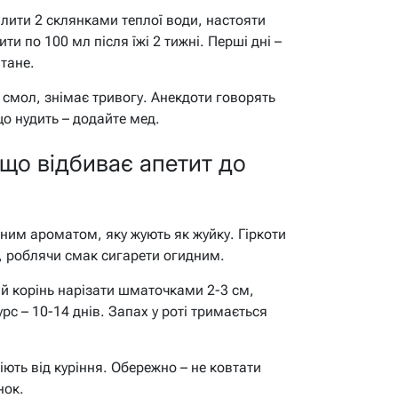
залити 2 склянками теплої води, настояти
ити по 100 мл після їжі 2 тижні. Перші дні –
 тане.
 смол, знімає тривогу. Анекдоти говорять
о нудить – додайте мед.
, що відбиває апетит до
жним ароматом, яку жують як жуйку. Гіркоти
ву, роблячи смак сигарети огидним.
ий корінь нарізати шматочками 2-3 см,
урс – 10-14 днів. Запах у роті тримається
іють від куріння. Обережно – не ковтати
нок.