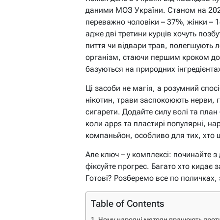
даними МОЗ України. Станом на 202
переважно чоловіки – 37%, жінки – 1
адже дві третини курців хочуть позб
пиття чи відвари трав, полегшують 
організм, стаючи першим кроком до 
базуються на природних інгредієнтах
Ці засоби не магія, а розумний спосі
нікотин, трави заспокоюють нерви, 
сигарети. Додайте силу волі та план –
коли apps та пластирі популярні, н
компаньйон, особливо для тих, хто 
Але ключ – у комплексі: починайте з 
фіксуйте прогрес. Багато хто кидає з
Готові? Розберемо все по поличках,
Table of Contents
Чому народні методи працюють проти