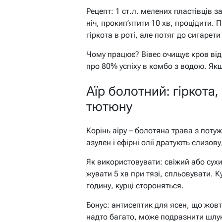
Рецепт: 1 ст.л. мелених пластівців 
ніч, прокип’ятити 10 хв, процідити. П
гіркота в роті, але потяг до сигарети
Чому працює? Вівес очищує кров від
про 80% успіху в комбо з водою. Якщ
Аїр болотний: гіркота
тютюну
Корінь аїру – болотяна трава з поту
азулен і ефірні олії дратують слизо
Як використовувати: свіжий або сух
жувати 5 хв при тязі, спльовувати. К
годину, курці стороняться.
Бонус: антисептик для ясен, що жовт
надто багато, може подразнити шлу