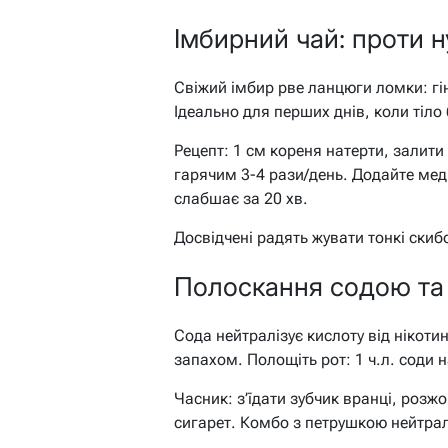
Імбирний чай: проти 
Свіжий імбир рве ланцюги ломки: гін
Ідеально для перших днів, коли тіло 
Рецепт: 1 см кореня натерти, залити
гарячим 3-4 рази/день. Додайте мед 
слабшає за 20 хв.
Досвідчені радять жувати тонкі скибо
Полоскання содою та ч
Сода нейтралізує кислоту від нікоти
запахом. Полощіть рот: 1 ч.л. соди н
Часник: з’їдати зубчик вранці, розж
сигарет. Комбо з петрушкою нейтрал