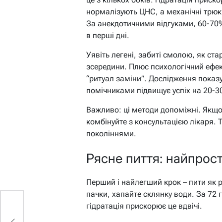
нормалізують ЦНС, а механічні трюк
За анекдотичними відгуками, 60-70
в перші дні.
Уявіть легені, забиті смолою, як ста
зсередини. Плюс психологічний ефект
“ритуал заміни”. Дослідження пока
помічниками підвищує успіх на 20-3
Важливо: ці методи допоміжні. Якщо
комбінуйте з консультацією лікаря. 
поколіннями.
Рясне пиття: найпрос
Перший і найлегший крок – пити як р
пачки, хапайте склянку води. За 72 
гідратація прискорює це вдвічі.
: