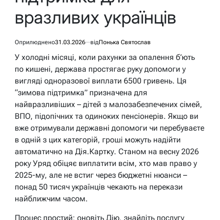
вразливих українців
Оприлюднено
31.03.2026
від
Понька Святослав
У холодні місяці, коли рахунки за опалення б’ють
по кишені, держава простягає руку допомоги у
вигляді одноразової виплати 6500 гривень. Ця
“зимова підтримка” призначена для
найвразливіших – дітей з малозабезпечених сімей,
ВПО, підопічних та одиноких пенсіонерів. Якщо ви
вже отримували державні допомоги чи перебуваєте
в одній з цих категорій, гроші можуть надійти
автоматично на Дія.Картку. Станом на весну 2026
року Уряд обіцяє виплатити всім, хто мав право у
2025-му, але не встиг через бюджетні нюанси –
понад 50 тисяч українців чекають на перекази
найближчим часом.
Процес простий: оновіть Дію, знайдіть послугу