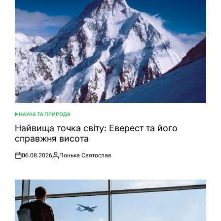
НАУКА ТА ПРИРОДА
ОПУБЛІКУВАТИ
У
Найвища точка світу: Еверест та його
справжня висота
06.08.2026
Понька Святослав
Оприлюднено
Опубліковано