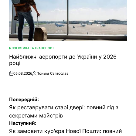
ЛОГІСТИКА ТА ТРАНСПОРТ
ОПУБЛІКУВАТИ
У
Найближчі аеропорти до України у 2026
році
05.08.2026
Понька Святослав
Оприлюднено
Опубліковано
Навігація
Попередній:
записів
Як реставрувати старі двері: повний гід з
секретами майстрів
Наступний:
Як замовити кур’єра Нової Пошти: повний