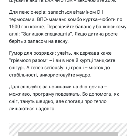
Шукайте акції в EVA чи JYSK – зекономите 20%.
Для пенсіонерів: запасіться вітаміном D і
термосами. ВПО-мамам: комбо куртка+чоботи по
1500 грн кожне. Перевіряйте баланс у банківському
аплі: “Залишок спецкоштів”. Якщо дитина росте –
беріть з запасом на весну.
Гумор для розрядки: уявіть, як держава каже
“гріємося разом” – і ви в новій куртці танцюєте
снігурі. А тепер seriously: ці гроші – місток до
стабільності, використовуйте мудро.
Далі слідкуйте за новинами на diia.gov.ua –
можливо, програму подовжать. Бо допомога, як
сніг, тануть швидко, але спогади про тепло
лишаються надовго.