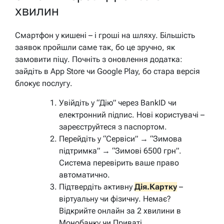
хвилин
Смартфон у кишені – і гроші на шляху. Більшість
заявок пройшли саме так, бо це зручно, як
замовити піцу. Почніть з оновлення додатка:
зайдіть в App Store чи Google Play, бо стара версія
блокує послугу.
Увійдіть у “Дію” через BankID чи
електронний підпис. Нові користувачі –
зареєструйтеся з паспортом.
Перейдіть у “Сервіси” → “Зимова
підтримка” → “Зимові 6500 грн”.
Система перевірить ваше право
автоматично.
Підтвердіть активну
Дія.Картку
–
віртуальну чи фізичну. Немає?
Відкрийте онлайн за 2 хвилини в
Монобанку чи Приваті.