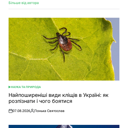
Більше від автора
НАУКА ТА ПРИРОДА
ОПУБЛІКУВАТИ
У
Найпоширеніші види кліщів в Україні: як
розпізнати і чого боятися
07.08.2026
Понька Святослав
Оприлюднено
Опубліковано