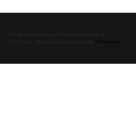
Всі права захищено. З гордістю працює на
WordPress. Тема NewsArc розроблена
WPInterface
.