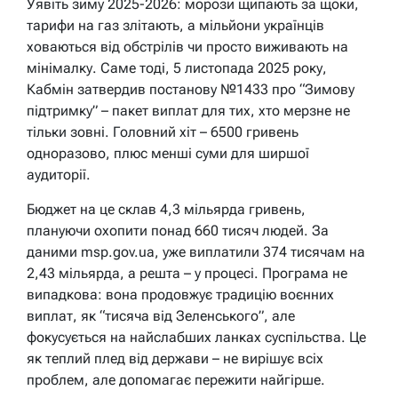
Уявіть зиму 2025-2026: морози щипають за щоки,
тарифи на газ злітають, а мільйони українців
ховаються від обстрілів чи просто виживають на
мінімалку. Саме тоді, 5 листопада 2025 року,
Кабмін затвердив постанову №1433 про “Зимову
підтримку” – пакет виплат для тих, хто мерзне не
тільки зовні. Головний хіт – 6500 гривень
одноразово, плюс менші суми для ширшої
аудиторії.
Бюджет на це склав 4,3 мільярда гривень,
плануючи охопити понад 660 тисяч людей. За
даними msp.gov.ua, уже виплатили 374 тисячам на
2,43 мільярда, а решта – у процесі. Програма не
випадкова: вона продовжує традицію воєнних
виплат, як “тисяча від Зеленського”, але
фокусується на найслабших ланках суспільства. Це
як теплий плед від держави – не вирішує всіх
проблем, але допомагає пережити найгірше.