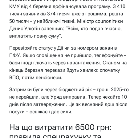
КМУ від 4 березня дофінансувала програму. З 410
тисяч заявників 374 тисячі вже з грошима, решта
50 тисяч – у найближчі тижні. Міністр соцполітики
Денис Улютін запевнив: “Всім, хто подав вчасно,
виплатять повну суму”.
Перевіряйте статус у Дії чи за номером заяви в
ПФУ. Якщо сповіщення не прийшло, телефонуйте –
бази іноді глючать через навантаження. Станом на
кінець березня перекази йдуть хвилею: спочатку
ВПО, потім пенсіонери.
Затримки були через бюджетний рік – гроші 2025-го
не перейшли, але Уряд виправив. Тепер чекайте 10
днів після затвердження. Це як весняний дощ після
посухи – освіжає і дає сили.
На що витратити 6500 грн:
правила спецрахунку та