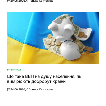
29.06.2026
Понька Святослав
Оприлюднено
Опубліковано
ФІНАНСИ
ОПУБЛІКУВАТИ
У
Що таке ВВП на душу населення: як
вимірюють добробут країни
24.06.2026
Понька Святослав
Оприлюднено
Опубліковано