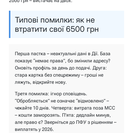
2000 грн – вистачає на двох.
Типові помилки: як не
втратити свої 6500 грн
Перша пастка – неактуальні дані в Дії.
База
показує “немає права”, бо змінили адресу?
Оновіть профіль за день до подачі. Друга:
стара картка без спецрежиму – гроші не
ляжуть, відкрийте нову.
Третя помилка: ігнор сповіщень.
“Обробляється” не означає “відмовлено” –
чекайте 10 днів. Четверта: витрата поза МСС
– кошти заморозять. П’ята: дедлайн минув,
але право є? Зверніться до ПФУ з рішенням –
виплатять у 2026.