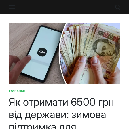
Перейти
до
вмісту
ФІНАНСИ
ОПУБЛІКУВАТИ
У
Як отримати 6500 грн
від держави: зимова
підтримка для