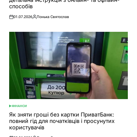
способів
01.07.2026
Понька Святослав
Оприлюднено
Опубліковано
ФІНАНСИ
ОПУБЛІКУВАТИ
У
Як зняти гроші без картки ПриватБанк:
повний гід для початківців і просунутих
користувачів