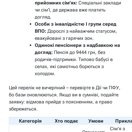
прийомних сім’ях:
Спеціальні заклади
чи сім’ї, де держава вже платить
догляд.
Особи з інвалідністю I групи серед
ВПО:
Дорослі з найважчим статусом,
евакуйовані з гарячих зон.
Одинокі пенсіонери з надбавкою на
догляд:
Пенсія до 9444 грн, без
родичів-підтримки. Типово бабусі в
селах, які самотньо борються з
холодом.
Цей перелік не вичерпний – перевірте в Дії чи ПФУ,
бо бази оновлюються. Якщо ви в сумніві, подайте
заявку: відмова прийде з поясненням, а право
збережеться.
Категорія
Хто подає
Умови
Прикл
Сім’я з