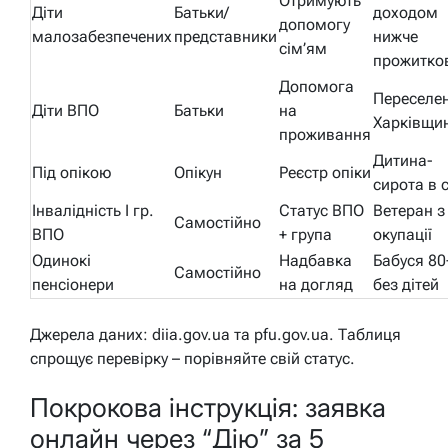
Отримують
Діти
Батьки/
доходом
допомогу
малозабезпечених
представники
нижче
сім’ям
прожитко
Допомога
Переселен
Діти ВПО
Батьки
на
Харківщи
проживання
Дитина-
Під опікою
Опікун
Реєстр опіки
сирота в с
Інвалідність I гр.
Статус ВПО
Ветеран з
Самостійно
ВПО
+ група
окупації
Одинокі
Надбавка
Бабуся 80
Самостійно
пенсіонери
на догляд
без дітей
Джерела даних: diia.gov.ua та pfu.gov.ua. Таблиця
спрощує перевірку – порівняйте свій статус.
Покрокова інструкція: заявка
онлайн через “Дію” за 5