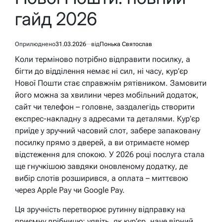
гайд 2026
Оприлюднено
31.03.2026
від
Понька Святослав
Коли терміново потрібно відправити посилку, а
бігти до відділення немає ні сил, ні часу, кур’єр
Нової Пошти стає справжнім рятівником. Замовити
його можна за хвилини через мобільний додаток,
сайт чи телефон – головне, заздалегідь створити
експрес-накладну з адресами та деталями. Кур’єр
приїде у зручний часовий слот, забере запаковану
посилку прямо з дверей, а ви отримаєте номер
відстеження для спокою. У 2026 році послуга стала
ще гнучкішою завдяки оновленому додатку, де
вибір слотів розширився, а оплата – миттєвою
через Apple Pay чи Google Pay.
Ця зручність перетворює рутинну відправку на
приємну дрібницю: уявіть, як кур’єр, наче вірний