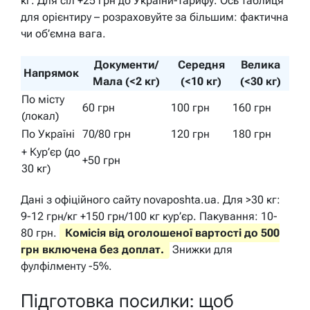
кг. Для сіл +25 грн до України-тарифу. Ось таблиця
для орієнтиру – розраховуйте за більшим: фактична
чи об’ємна вага.
Документи/
Середня
Велика
Напрямок
Мала (<2 кг)
(<10 кг)
(<30 кг)
По місту
60 грн
100 грн
160 грн
(локал)
По Україні
70/80 грн
120 грн
180 грн
+ Кур’єр (до
+50 грн
30 кг)
Дані з офіційного сайту novaposhta.ua. Для >30 кг:
9-12 грн/кг +150 грн/100 кг кур’єр. Пакування: 10-
80 грн.
Комісія від оголошеної вартості до 500
грн включена без доплат.
Знижки для
фулфілменту -5%.
Підготовка посилки: щоб