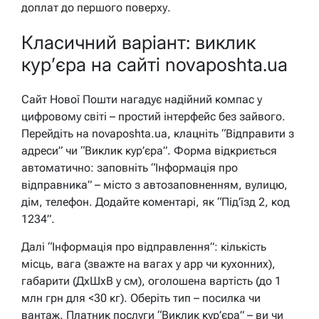
доплат до першого поверху.
Класичний варіант: виклик
кур’єра на сайті novaposhta.ua
Сайт Нової Пошти нагадує надійний компас у
цифровому світі – простий інтерфейс без зайвого.
Перейдіть на novaposhta.ua, клацніть “Відправити з
адреси” чи “Виклик кур’єра”. Форма відкриється
автоматично: заповніть “Інформація про
відправника” – місто з автозаповненням, вулицю,
дім, телефон. Додайте коментарі, як “Під’їзд 2, код
1234”.
Далі “Інформація про відправлення”: кількість
місць, вага (зважте на вагах у app чи кухонних),
габарити (ДxШxВ у см), оголошена вартість (до 1
млн грн для <30 кг). Оберіть тип – посилка чи
вантаж. Платник послуги “Виклик кур’єра” – ви чи