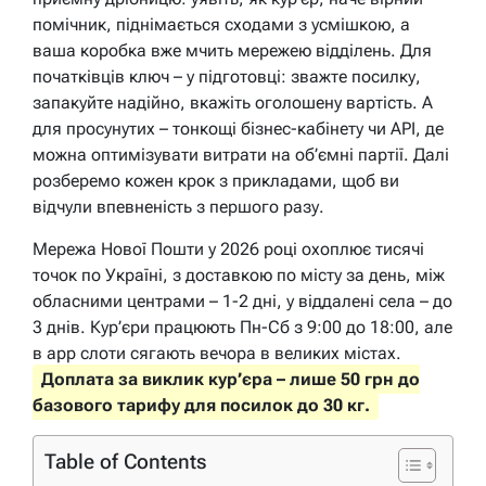
помічник, піднімається сходами з усмішкою, а
ваша коробка вже мчить мережею відділень. Для
початківців ключ – у підготовці: зважте посилку,
запакуйте надійно, вкажіть оголошену вартість. А
для просунутих – тонкощі бізнес-кабінету чи API, де
можна оптимізувати витрати на об’ємні партії. Далі
розберемо кожен крок з прикладами, щоб ви
відчули впевненість з першого разу.
Мережа Нової Пошти у 2026 році охоплює тисячі
точок по Україні, з доставкою по місту за день, між
обласними центрами – 1-2 дні, у віддалені села – до
3 днів. Кур’єри працюють Пн-Сб з 9:00 до 18:00, але
в app слоти сягають вечора в великих містах.
Доплата за виклик кур’єра – лише 50 грн до
базового тарифу для посилок до 30 кг.
Table of Contents