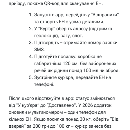
приїзду, покаже QR-код для сканування ЕН.
Запустіть app, перейдіть у “Відправити”
та створіть ЕН з усіма деталями.
У “Кур’єр” оберіть адресу (підтримка
геолокації), вагу, слот.
Підтвердіть – отримайте номер заявки
SMS.
Підготуйте посилку: коробка не
габаритніша 120 см, без заборонених
речей як рідини понад 100 мл чи зброя.
Зустріньте кур’єра, передайте ЕН на
телефоні.
Після цього відстежуйте в app: статус змінюється
від “У кур’єра” до “Доставлено”. У 2026 додаток
оновили мультиномером – один телефон для
кількох ЕН. Якщо посилка понад 30 кг, оберіть “Від
дверей” за 200 грн до 100 кг – кур’єр занесе без