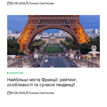
05.08.2026
Понька Святослав
Оприлюднено
Опубліковано
ПОДОРОЖІ
ОПУБЛІКУВАТИ
У
Найбільші міста Франції: рейтинг,
особливості та сучасні тенденції
04.08.2026
Понька Святослав
Оприлюднено
Опубліковано