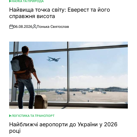
НАУКА ТА ПРИРОДА
ОПУБЛІКУВАТИ
У
Найвища точка світу: Еверест та його
справжня висота
06.08.2026
Понька Святослав
Оприлюднено
Опубліковано
ЛОГІСТИКА ТА ТРАНСПОРТ
ОПУБЛІКУВАТИ
У
Найближчі аеропорти до України у 2026
році