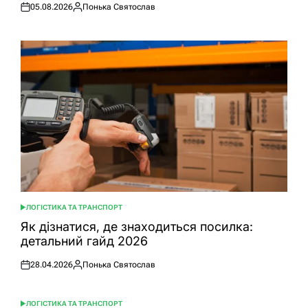
05.08.2026
Понька Святослав
Оприлюднено
Опубліковано
ЛОГІСТИКА ТА ТРАНСПОРТ
ОПУБЛІКУВАТИ
У
Як дізнатися, де знаходиться посилка:
детальний гайд 2026
28.04.2026
Понька Святослав
Оприлюднено
Опубліковано
ЛОГІСТИКА ТА ТРАНСПОРТ
ОПУБЛІКУВАТИ