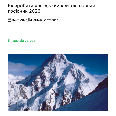
У
Як зробити учнівський квиток: повний
посібник 2026
15.04.2026
Понька Святослав
Оприлюднено
Опубліковано
Більше від автора