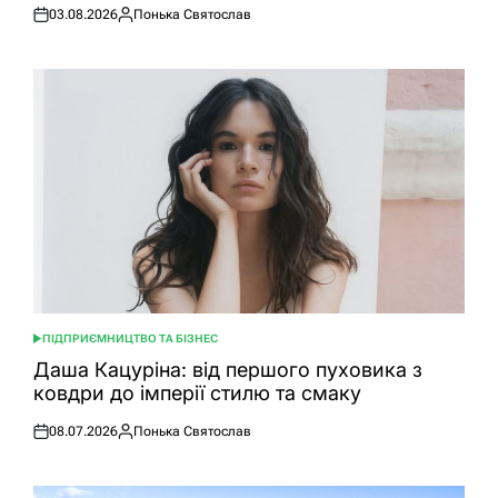
03.08.2026
Понька Святослав
Оприлюднено
Опубліковано
ПІДПРИЄМНИЦТВО ТА БІЗНЕС
ОПУБЛІКУВАТИ
У
Даша Кацуріна: від першого пуховика з
ковдри до імперії стилю та смаку
08.07.2026
Понька Святослав
Оприлюднено
Опубліковано