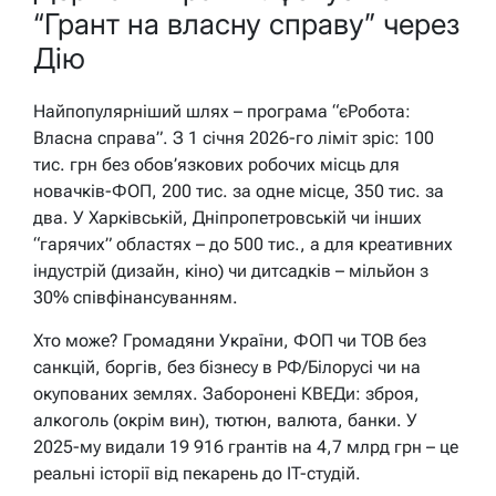
“Грант на власну справу” через
Дію
Найпопулярніший шлях – програма “єРобота:
Власна справа”. З 1 січня 2026-го ліміт зріс: 100
тис. грн без обов’язкових робочих місць для
новачків-ФОП, 200 тис. за одне місце, 350 тис. за
два. У Харківській, Дніпропетровській чи інших
“гарячих” областях – до 500 тис., а для креативних
індустрій (дизайн, кіно) чи дитсадків – мільйон з
30% співфінансуванням.
Хто може? Громадяни України, ФОП чи ТОВ без
санкцій, боргів, без бізнесу в РФ/Білорусі чи на
окупованих землях. Заборонені КВЕДи: зброя,
алкоголь (окрім вин), тютюн, валюта, банки. У
2025-му видали 19 916 грантів на 4,7 млрд грн – це
реальні історії від пекарень до IT-студій.