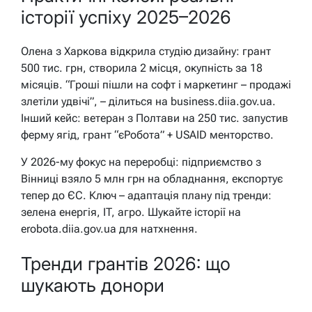
історії успіху 2025–2026
Олена з Харкова відкрила студію дизайну: грант
500 тис. грн, створила 2 місця, окупність за 18
місяців. “Гроші пішли на софт і маркетинг – продажі
злетіли удвічі”, – ділиться на business.diia.gov.ua.
Інший кейс: ветеран з Полтави на 250 тис. запустив
ферму ягід, грант “єРобота” + USAID менторство.
У 2026-му фокус на переробці: підприємство з
Вінниці взяло 5 млн грн на обладнання, експортує
тепер до ЄС. Ключ – адаптація плану під тренди:
зелена енергія, IT, агро. Шукайте історії на
erobota.diia.gov.ua для натхнення.
Тренди грантів 2026: що
шукають донори