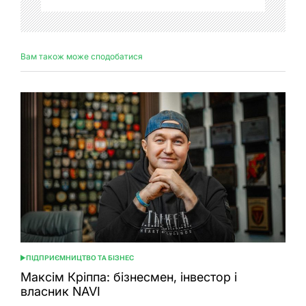
Вам також може сподобатися
ПІДПРИЄМНИЦТВО ТА БІЗНЕС
ОПУБЛІКУВАТИ
У
Максім Кріппа: бізнесмен, інвестор і
власник NAVI