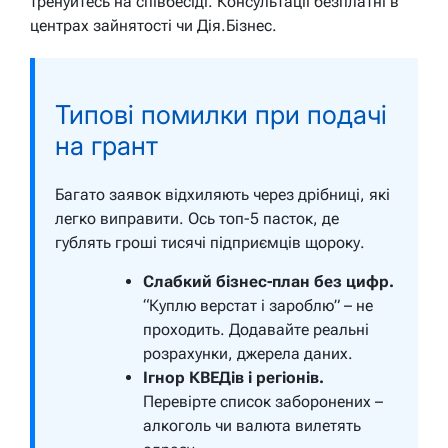
тренуйтесь на співбесіді. Консультації безплатні в
центрах зайнятості чи Дія.Бізнес.
Типові помилки при подачі
на грант
Багато заявок відхиляють через дрібниці, які
легко виправити. Ось топ-5 пасток, де
гублять гроші тисячі підприємців щороку.
Слабкий бізнес-план без цифр.
“Куплю верстат і зароблю” – не
проходить. Додавайте реальні
розрахунки, джерела даних.
Ігнор КВЕДів і регіонів.
Перевірте список заборонених –
алкоголь чи валюта вилетять