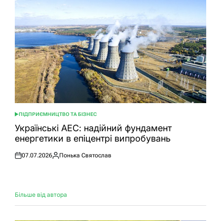
ПІДПРИЄМНИЦТВО ТА БІЗНЕС
ОПУБЛІКУВАТИ
У
Українські АЕС: надійний фундамент
енергетики в епіцентрі випробувань
07.07.2026
Понька Святослав
Оприлюднено
Опубліковано
Більше від автора