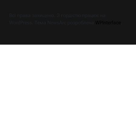
Всі права захищено. З гордістю працює на
WordPress. Тема NewsArc розроблена
WPInterface
.