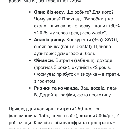
робочі місця, рентабельність 20%+.
Опис бізнесу.
Що робите? Для кого?
Чому зараз? Приклад: “Виробництво
екологічних свічок з воску – попит +30%
у 2025-му через тренд zero waste”.
Аналіз ринку.
Конкуренти (3–5), SWOT,
обсяг ринку (дані з Ukrstat). Цільова
аудиторія: демографія, болі.
Фінанси.
Витрати (таблиця), доходи
(прогноз 3 роки), окупність <2 років.
Формула: прибуток = виручка – витрати,
з грантом.
Ризики та команда.
Ваш досвід, план
B. Додайте графіки, фото прототипу.
Приклад для кав’ярні: витрати 250 тис. грн
(кавомашина 150к, ремонт 50к), доходи 500к/рік, 2
роб. місця. Комісія любить цифри та пристрасть –