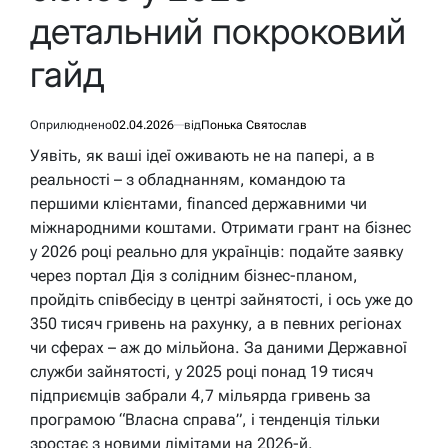
детальний покроковий
гайд
Оприлюднено
02.04.2026
від
Понька Святослав
Уявіть, як ваші ідеї оживають не на папері, а в
реальності – з обладнанням, командою та
першими клієнтами, financed державними чи
міжнародними коштами. Отримати грант на бізнес
у 2026 році реально для українців: подайте заявку
через портал Дія з солідним бізнес-планом,
пройдіть співбесіду в центрі зайнятості, і ось уже до
350 тисяч гривень на рахунку, а в певних регіонах
чи сферах – аж до мільйона. За даними Державної
служби зайнятості, у 2025 році понад 19 тисяч
підприємців забрали 4,7 мільярда гривень за
програмою “Власна справа”, і тенденція тільки
зростає з новими лімітами на 2026-й.