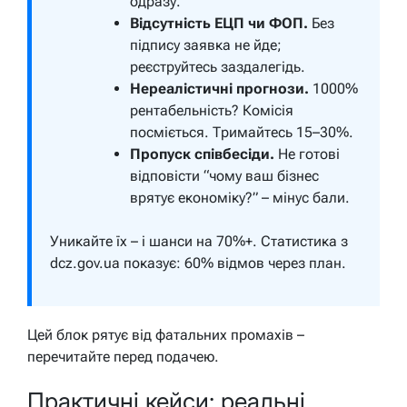
одразу.
Відсутність ЕЦП чи ФОП.
Без
підпису заявка не йде;
реєструйтесь заздалегідь.
Нереалістичні прогнози.
1000%
рентабельність? Комісія
посміється. Тримайтесь 15–30%.
Пропуск співбесіди.
Не готові
відповісти “чому ваш бізнес
врятує економіку?” – мінус бали.
Уникайте їх – і шанси на 70%+. Статистика з
dcz.gov.ua показує: 60% відмов через план.
Цей блок рятує від фатальних промахів –
перечитайте перед подачею.
Практичні кейси: реальні