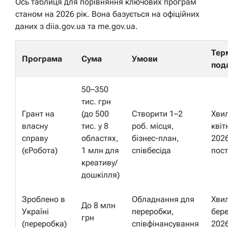
Ось таблиця для порівняння ключових програм
станом на 2026 рік. Вона базується на офіційних
даних з diia.gov.ua та me.gov.ua.
Тер
Програма
Сума
Умови
под
50–350
тис. грн
Грант на
(до 500
Створити 1–2
Хвил
власну
тис. у 8
роб. місця,
квіт
справу
областях,
бізнес-план,
2026
(єРобота)
1 млн для
співбесіда
пост
креативу/
дошкілля)
Зроблено в
Обладнання для
Хвил
До 8 млн
Україні
переробки,
бер
грн
(переробка)
співфінансування
202