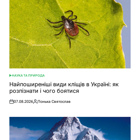
НАУКА ТА ПРИРОДА
ОПУБЛІКУВАТИ
У
Найпоширеніші види кліщів в Україні: як
розпізнати і чого боятися
07.08.2026
Понька Святослав
Оприлюднено
Опубліковано