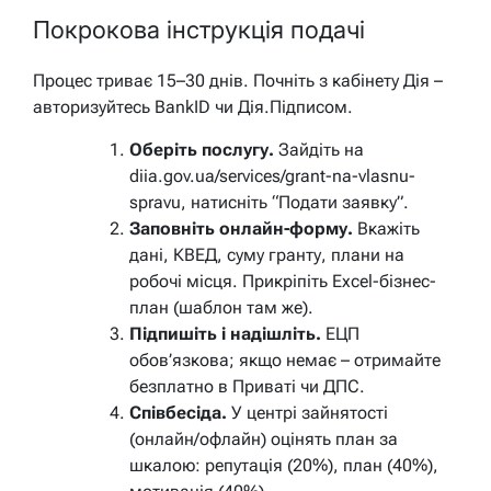
Покрокова інструкція подачі
Процес триває 15–30 днів. Почніть з кабінету Дія –
авторизуйтесь BankID чи Дія.Підписом.
Оберіть послугу.
Зайдіть на
diia.gov.ua/services/grant-na-vlasnu-
spravu, натисніть “Подати заявку”.
Заповніть онлайн-форму.
Вкажіть
дані, КВЕД, суму гранту, плани на
робочі місця. Прикріпіть Excel-бізнес-
план (шаблон там же).
Підпишіть і надішліть.
ЕЦП
обов’язкова; якщо немає – отримайте
безплатно в Приваті чи ДПС.
Співбесіда.
У центрі зайнятості
(онлайн/офлайн) оцінять план за
шкалою: репутація (20%), план (40%),