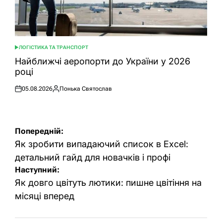
ЛОГІСТИКА ТА ТРАНСПОРТ
ОПУБЛІКУВАТИ
У
Найближчі аеропорти до України у 2026
році
05.08.2026
Понька Святослав
Оприлюднено
Опубліковано
Навігація
Попередній:
записів
Як зробити випадаючий список в Excel:
детальний гайд для новачків і профі
Наступний:
Як довго цвітуть лютики: пишне цвітіння на
місяці вперед