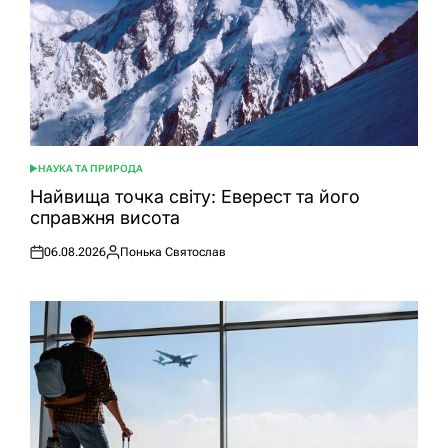
НАУКА ТА ПРИРОДА
ОПУБЛІКУВАТИ
У
Найвища точка світу: Еверест та його
справжня висота
06.08.2026
Понька Святослав
Оприлюднено
Опубліковано