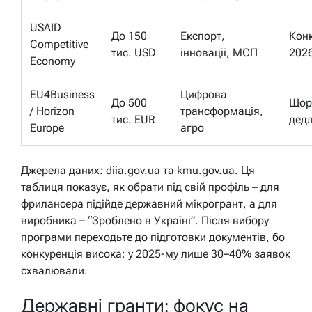
USAID
До 150
Експорт,
Кон
Competitive
тис. USD
інновації, МСП
202
Economy
EU4Business
Цифрова
До 500
Щор
/ Horizon
трансформація,
тис. EUR
дед
Europe
агро
Джерела даних: diia.gov.ua та kmu.gov.ua. Ця
таблиця показує, як обрати під свій профіль – для
фрилансера підійде державний мікрогрант, а для
виробника – “Зроблено в Україні”. Після вибору
програми переходьте до підготовки документів, бо
конкуренція висока: у 2025-му лише 30–40% заявок
схвалювали.
Державні гранти: фокус на