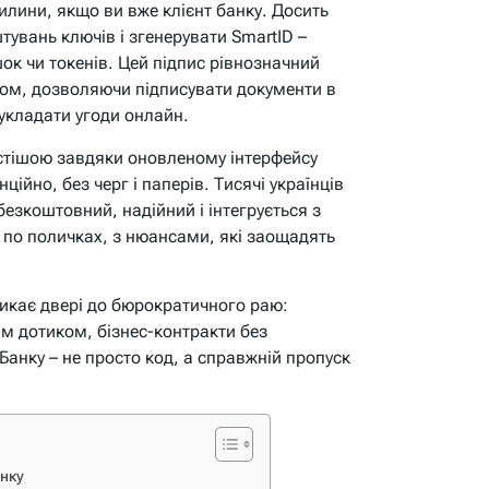
вилини, якщо ви вже клієнт банку. Досить
тувань ключів і згенерувати SmartID –
к чи токенів. Цей підпис рівнозначний
ом, дозволяючи підписувати документи в
 укладати угоди онлайн.
остішою завдяки оновленому інтерфейсу
ційно, без черг і паперів. Тисячі українців
езкоштовний, надійний і інтегрується з
 по поличках, з нюансами, які заощадять
икає двері до бюрократичного раю:
им дотиком, бізнес-контракти без
Банку – не просто код, а справжній пропуск
нку