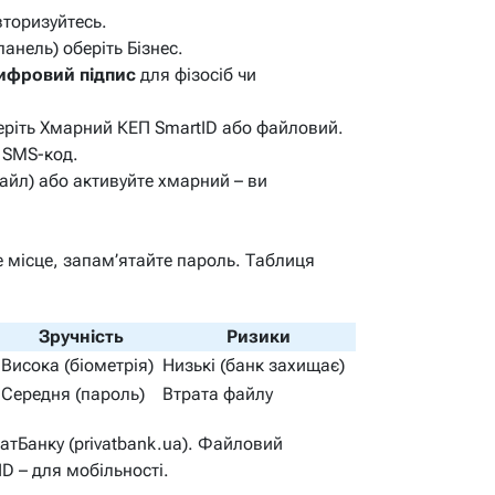
авторизуйтесь.
панель) оберіть
Бізнес
.
ифровий підпис
для фізосіб чи
.
еріть
Хмарний КЕП SmartID
або файловий.
ь SMS-код.
айл) або активуйте хмарний – ви
е місце, запам’ятайте пароль. Таблиця
Зручність
Ризики
Висока (біометрія)
Низькі (банк захищає)
Середня (пароль)
Втрата файлу
атБанку (privatbank.ua). Файловий
D – для мобільності.