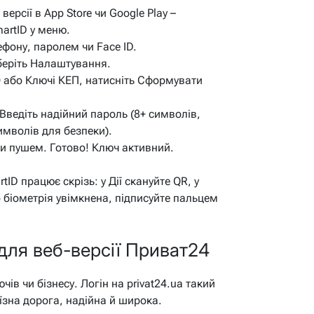
версії в App Store чи Google Play –
martID у меню.
ефону, паролем чи Face ID.
беріть
Налаштування
.
D
або
Ключі КЕП
, натисніть
Сформувати
. Введіть надійний пароль (8+ символів,
имволів для безпеки).
и пушем. Готово! Ключ активний.
tID працює скрізь: у Дії скануйте QR, у
 біометрія увімкнена, підписуйте пальцем
для веб-версії Приват24
в чи бізнесу. Логін на privat24.ua такий
їзна дорога, надійна й широка.