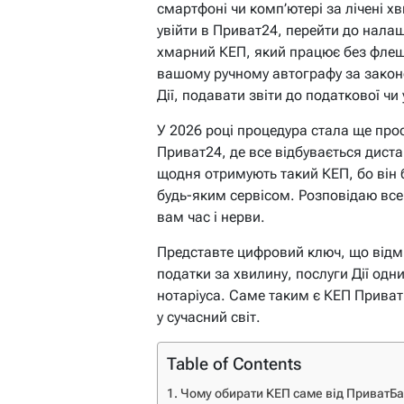
смартфоні чи комп’ютері за лічені х
увійти в Приват24, перейти до налаш
хмарний КЕП, який працює без флешо
вашому ручному автографу за закон
Дії, подавати звіти до податкової чи
У 2026 році процедура стала ще пр
Приват24, де все відбувається дистан
щодня отримують такий КЕП, бо він б
будь-яким сервісом. Розповідаю все
вам час і нерви.
Представте цифровий ключ, що відм
податки за хвилину, послуги Дії одн
нотаріуса. Саме таким є КЕП Приват
у сучасний світ.
Table of Contents
Чому обирати КЕП саме від ПриватБа