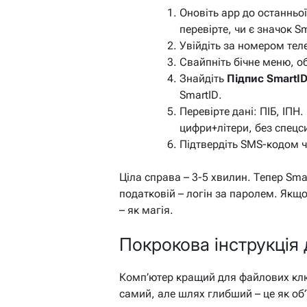
Оновіть app до останньої 
перевірте, чи є значок S
Увійдіть за номером тел
Свайпніть бічне меню, о
Знайдіть
Підпис SmartI
SmartID
.
Перевірте дані: ПІБ, ІПН
цифри+літери, без спецс
Підтвердіть SMS-кодом ч
Ціла справа – 3-5 хвилин. Тепер Smar
податковій – логін за паролем. Якщо
– як магія.
Покрокова інструкція 
Комп’ютер кращий для файлових ключі
самий, але шлях глибший – це як об’