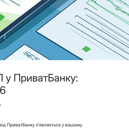
 у ПриватБанку:
26
в
від ПриватБанку з’являється у вашому