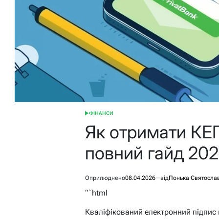
ФІНАНСИ
ОПУБЛІКУВАТИ
У
Як отримати КЕП
повний гайд 20
Оприлюднено
08.04.2026
від
Понька Святосла
“`html
Кваліфікований електронний підпис 