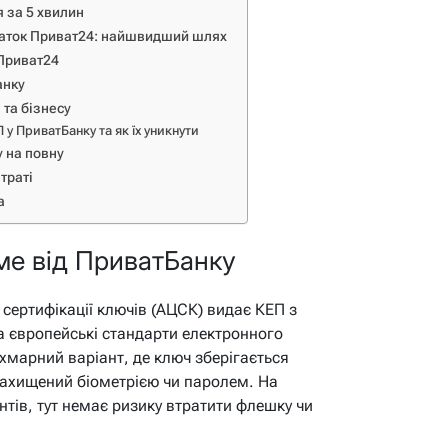
 за 5 хвилин
даток Приват24: найшвидший шлях
 Приват24
анку
та бізнесу
у ПриватБанку та як їх уникнути
 на повну
траті
а
ме від ПриватБанку
сертифікації ключів (АЦСК) видає КЕП з
а європейські стандарти електронного
е хмарний варіант, де ключ зберігається
ахищений біометрією чи паролем. На
нтів, тут немає ризику втратити флешку чи