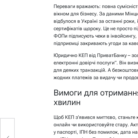
Переваги вражають: повна сумісніст
вікном для бізнесу. За даними Мінц
відбулося в Україні за останні роки,
сертифікатів щороку. Це не просто п
ФОПи підписують чеки в інвойсингу,
підприємці закривають угоди за кав
Юридично КЕП від ПриватБанку – зо
електронні довірчі послуги”. Він виз
для деяких транзакцій. А безкоштовн
жодних платежів за видачу чи продо
Вимоги для отримання
хвилин
Щоб КЕП з’явився миттєво, станьте 
онлайн чи використовуйте стару. Акту
у паспорті, ІПН без помилок, дата 