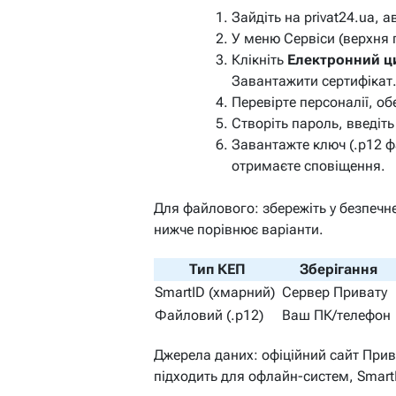
Зайдіть на privat24.ua, 
У меню
Сервіси
(верхня 
Клікніть
Електронний ц
Завантажити сертифікат
Перевірте персоналії, об
Створіть пароль, введіт
Завантажте ключ (.p12 ф
отримаєте сповіщення.
Для файлового: збережіть у безпечн
нижче порівнює варіанти.
Тип КЕП
Зберігання
SmartID (хмарний)
Сервер Привату
Файловий (.p12)
Ваш ПК/телефон
Джерела даних: офіційний сайт Прив
підходить для офлайн-систем, SmartI