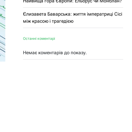
Найвища гора Європи: Ельбрус чи Монблан?
Єлизавета Баварська: життя імператриці Сісі
між красою і трагедією
Останні коментарі
Немає коментарів до показу.