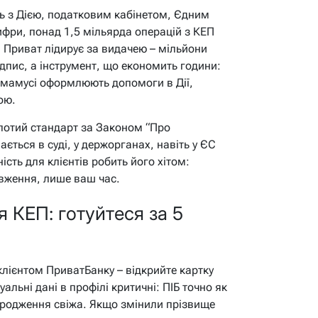
ь з Дією, податковим кабінетом, Єдним
ифри, понад 1,5 мільярда операцій з КЕП
 і Приват лідирує за видачею – мільйони
ідпис, а інструмент, що економить години:
 мамусі оформлюють допомоги в Дії,
ою.
лотий стандарт за Законом “Про
нається в суді, у держорганах, навіть у ЄС
ість для клієнтів робить його хітом:
вження, лише ваш час.
 КЕП: готуйтеся за 5
клієнтом ПриватБанку – відкрийте картку
альні дані в профілі критичні: ПІБ точно як
народження свіжа. Якщо змінили прізвище