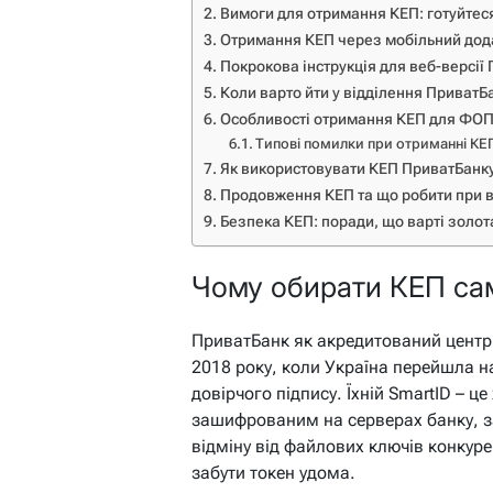
Вимоги для отримання КЕП: готуйтеся
Отримання КЕП через мобільний до
Покрокова інструкція для веб-версії
Коли варто йти у відділення ПриватБ
Особливості отримання КЕП для ФОП 
Типові помилки при отриманні КЕП 
Як використовувати КЕП ПриватБанку
Продовження КЕП та що робити при в
Безпека КЕП: поради, що варті золот
Чому обирати КЕП са
ПриватБанк як акредитований центр 
2018 року, коли Україна перейшла н
довірчого підпису. Їхній SmartID – ц
зашифрованим на серверах банку, з
відміну від файлових ключів конкуре
забути токен удома.