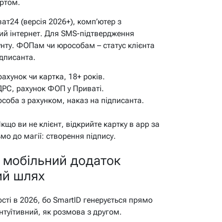
артом.
ат24 (версія 2026+), комп’ютер з
ий інтернет. Для SMS-підтвердження
унту. ФОПам чи юрособам – статус клієнта
ідписанта.
ахунок чи картка, 18+ років.
ДРС, рахунок ФОП у Приваті.
соба з рахунком, наказ на підписанта.
що ви не клієнт, відкрийте картку в app за
мо до магії: створення підпису.
 мобільний додаток
ий шлях
сті в 2026, бо SmartID генерується прямо
інтуїтивний, як розмова з другом.