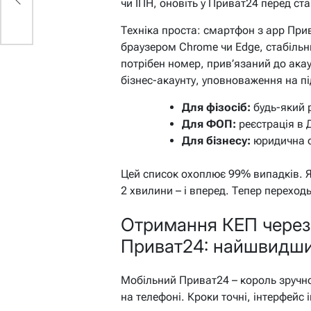
чи ІПН, оновіть у Приват24 перед ст
Техніка проста: смартфон з app Прив
браузером Chrome чи Edge, стабільн
потрібен номер, прив’язаний до ака
бізнес-акаунту, уповноваження на п
Для фізосіб:
будь-який р
Для ФОП:
реєстрація в 
Для бізнесу:
юридична о
Цей список охоплює 99% випадків. Як
2 хвилини – і вперед. Тепер переходь
Отримання КЕП через
Приват24: найшвидш
Мобільний Приват24 – король зручно
на телефоні. Кроки точні, інтерфейс 