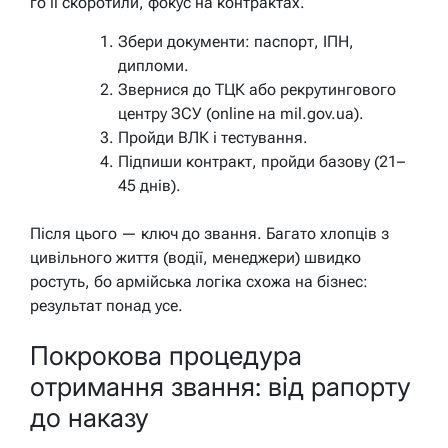
го її скоротили, фокус на контрактах.
Збери документи: паспорт, ІПН,
дипломи.
Звернися до ТЦК або рекрутингового
центру ЗСУ (online на mil.gov.ua).
Пройди ВЛК і тестування.
Підпиши контракт, пройди базову (21–
45 днів).
Після цього — ключ до звання. Багато хлопців з
цивільного життя (водії, менеджери) швидко
ростуть, бо армійська логіка схожа на бізнес:
результат понад усе.
Покрокова процедура
отримання звання: від рапорту
до наказу