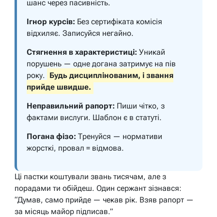
шанс через пасивність.
Ігнор курсів:
Без сертифіката комісія
відхиляє. Записуйся негайно.
Стягнення в характеристиці:
Уникай
порушень — одне догана затримує на пів
року.
Будь дисциплінованим, і звання
прийде швидше.
Неправильний рапорт:
Пиши чітко, з
фактами вислуги. Шаблон є в статуті.
Погана фізо:
Тренуйся — нормативи
жорсткі, провал = відмова.
Ці пастки коштували звань тисячам, але з
порадами ти обійдеш. Один сержант зізнався:
“Думав, само прийде — чекав рік. Взяв рапорт —
за місяць майор підписав.”