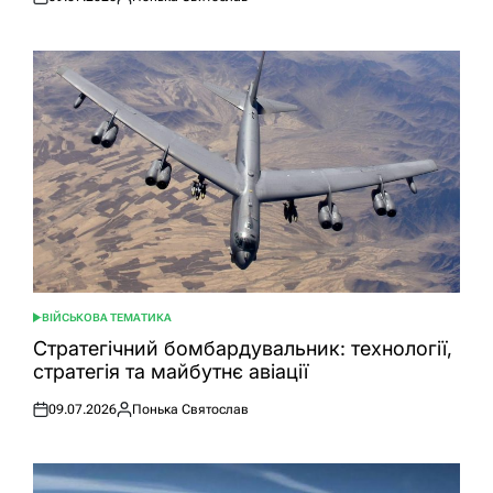
Оприлюднено
Опубліковано
ВІЙСЬКОВА ТЕМАТИКА
ОПУБЛІКУВАТИ
У
Стратегічний бомбардувальник: технології,
стратегія та майбутнє авіації
09.07.2026
Понька Святослав
Оприлюднено
Опубліковано