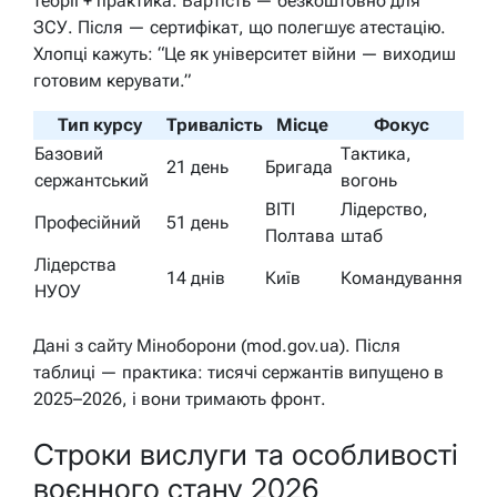
теорії + практика. Вартість — безкоштовно для
ЗСУ. Після — сертифікат, що полегшує атестацію.
Хлопці кажуть: “Це як університет війни — виходиш
готовим керувати.”
Тип курсу
Тривалість
Місце
Фокус
Базовий
Тактика,
21 день
Бригада
сержантський
вогонь
ВІТІ
Лідерство,
Професійний
51 день
Полтава
штаб
Лідерства
14 днів
Київ
Командування
НУОУ
Дані з сайту Міноборони (mod.gov.ua). Після
таблиці — практика: тисячі сержантів випущено в
2025–2026, і вони тримають фронт.
Строки вислуги та особливості
воєнного стану 2026