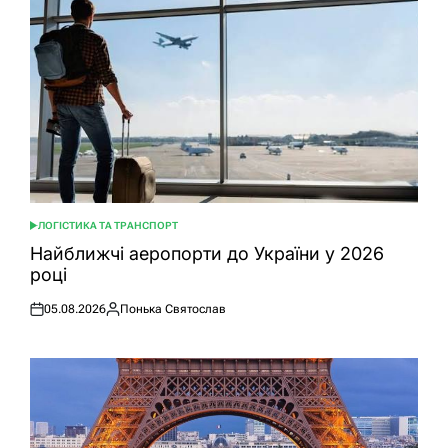
ЛОГІСТИКА ТА ТРАНСПОРТ
ОПУБЛІКУВАТИ
У
Найближчі аеропорти до України у 2026
році
05.08.2026
Понька Святослав
Оприлюднено
Опубліковано