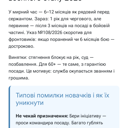
У мирний час — 6–12 місяців як рядовий перед
сержантом. Зараз: 1 рік для чергового, але
первинне — після 3 місяців на посаді в бойовій
частині. Указ №108/2026 скоротив для
фронтовиків: якщо поранений чи 6 місяців бою —
достроково.
Винятки: стягнення блокує на рік, суд —
позбавлення. Для 60+ — те саме, з гарантією
посади. Це мотивує: служба окупається званням і
грошима.
Типові помилки новачків і як їх
уникнути
Не чекай призначення:
Бери ініціативу —
проси командира посаду. Багато гублять