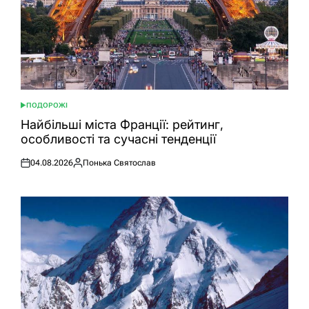
ПОДОРОЖІ
ОПУБЛІКУВАТИ
У
Найбільші міста Франції: рейтинг,
особливості та сучасні тенденції
04.08.2026
Понька Святослав
Оприлюднено
Опубліковано