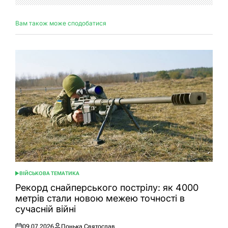
Вам також може сподобатися
ВІЙСЬКОВА ТЕМАТИКА
ОПУБЛІКУВАТИ
У
Рекорд снайперського пострілу: як 4000
метрів стали новою межею точності в
сучасній війні
09.07.2026
Понька Святослав