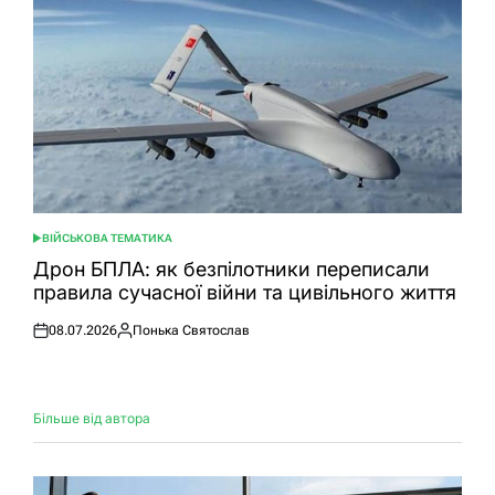
ВІЙСЬКОВА ТЕМАТИКА
ОПУБЛІКУВАТИ
У
Дрон БПЛА: як безпілотники переписали
правила сучасної війни та цивільного життя
08.07.2026
Понька Святослав
Оприлюднено
Опубліковано
Більше від автора