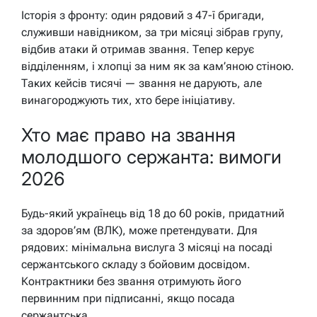
Історія з фронту: один рядовий з 47-ї бригади,
служивши навідником, за три місяці зібрав групу,
відбив атаки й отримав звання. Тепер керує
відділенням, і хлопці за ним як за кам’яною стіною.
Таких кейсів тисячі — звання не дарують, але
винагороджують тих, хто бере ініціативу.
Хто має право на звання
молодшого сержанта: вимоги
2026
Будь-який українець від 18 до 60 років, придатний
за здоров’ям (ВЛК), може претендувати. Для
рядових: мінімальна вислуга 3 місяці на посаді
сержантського складу з бойовим досвідом.
Контрактники без звання отримують його
первинним при підписанні, якщо посада
сержантська.