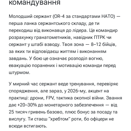
командування
Молодший сержант (OR-4 за стандартами НАТО) —
перша ланка сержантського складу, де ти
переходиш від виконавця до лідера. Це командир
розрахунку гранатометників, навідник ПТРК чи
сержант у штабі взводу. Твоя зона — 8–12 бійців,
за яких ти відповідаєш життям і виконанням
завдань. У бою це означає розподіл вогню,
евакуацію поранених і мотивацію команди перед
штурмом.
У мирний час сержант веде тренування, перевіряє
спорядження, але зараз, у 2026-му, акцент на
практиці: дрони, FPV, тактика окопної війни. Звання
дає +20–30% до монетарного забезпечення — від
25 тисяч гривень базово, плюс бонус за посаду та
вислугу. Ти стаєш “хребтом” роти, бо офіцери не
всюди встигають.