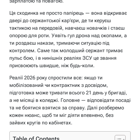
зарплатою та повагою.
Ця сходинка не просто папірець — вона відкриває
двері до сержантської кар’єри, де ти керуєш
тактикою на передовій, навчаєш новачків і стаєш
опорою для роти. Уявіть гул дрона над окопами, а
ти роздаєш накази, тримаючи ситуацію під
контролем. Саме так молодший сержант тримає
пульс бою, і в нинішніх реаліях ЗСУ це звання
присвоюють швидше, ніж будь-коли.
Реалії 2026 року спростили все: якщо ти
мобілізований чи контрактник з досвідом,
підготовка може тривати всього 21 день у бригаді,
а не місяці в коледжі. Головне — відповідати посаді
та не боятися взятися за справу. Далі розберемо
кожен нюанс, щоб ти міг діяти впевнено, без
зайвих кругів по кабінетах.
Table of Contents