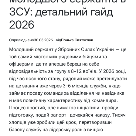
ЗСУ: детальний гайд
2026
Оприлюднено
30.03.2026
від
Понька Святослав
Молодший сержант у Збройних Силах України — це
той самий місток між рядовими бійцями та
офіцерами, де ти вперше береш на себе
відповідальність за групу з 8–12 воїнів. У 2026 році,
під час воєнного стану, рядовий може претендувати
на це звання вже через 3–6 місяців служби, якщо
займає посаду командира відділення чи навідника
й має позитивну характеристику від командира.
Процес простий, але вимагає ініціативи: пройди
підготовку, подай рапорт і дочекайся наказу. Тисячі
хлопців уже зробили цей крок, перетворивши
базову службу на лідерську роль з вищою