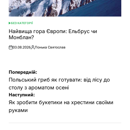
БЕЗ КАТЕГОРІЇ
ОПУБЛІКУВАТИ
У
Найвища гора Європи: Ельбрус чи
Монблан?
03.08.2026
Понька Святослав
Оприлюднено
Опубліковано
Навігація
Попередній:
записів
Польський гриб як готувати: від лісу до
столу з ароматом осені
Наступний:
Як зробити букетики на хрестини своїми
руками