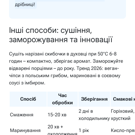
дрібниці!
Інші способи: сушіння,
заморожування та інновації
Сушіть нарізані скибочки в духовці при 50°C 6-8
годин – компактно, зберігає аромат. Заморожуйте
відварені порціями – до року. Тренд 2026: веган-
чіпси з польським грибом, мариновані в соєвому
соусі з імбиром.
Час
Спосіб
Зберігання
Смакові 
обробки
2 дні в
Горіховий,
Смаження
15-20 хв
холодильнику
хрусткий
20 хв +
Маринування
1 рік
Кисло-пря
охолодження