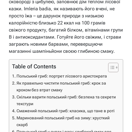
сковороді з цибулею, заповнює дім теплом лісової
казки. Imleria badia, як називають його вчені, не
просто їжа – це дарунок природи з низькою
калорійністю близько 22 ккал на 100 грамів
свіжого продукту, багатий білком, вітамінами групи
B і антиоксидантами. Готуйте його свіжим, і страви
заграють новими барвами, перевершуючи
магазинні шампіньйони своєю глибиною смаку.
Table of Contents
Польський гриб: портрет лісового аристократа
Як правильно чистити польський гриб: крок за
кроком без втрат смаку
Скільки варити польський гриб: безпека та секрети
текстури
Смажений польський гриб: класика, що тане в роті
Маринований польський гриб на зиму: хрусткий
скарб
Польський гриб у супах і рагу: глибокий смак для