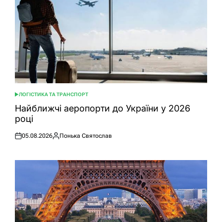
ЛОГІСТИКА ТА ТРАНСПОРТ
ОПУБЛІКУВАТИ
У
Найближчі аеропорти до України у 2026
році
05.08.2026
Понька Святослав
Оприлюднено
Опубліковано