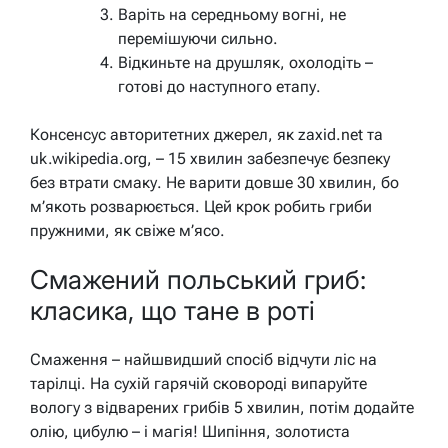
Варіть на середньому вогні, не
перемішуючи сильно.
Відкиньте на друшляк, охолодіть –
готові до наступного етапу.
Консенсус авторитетних джерел, як zaxid.net та
uk.wikipedia.org, – 15 хвилин забезпечує безпеку
без втрати смаку. Не варити довше 30 хвилин, бо
м’якоть розварюється. Цей крок робить гриби
пружними, як свіже м’ясо.
Смажений польський гриб:
класика, що тане в роті
Смаження – найшвидший спосіб відчути ліс на
тарілці. На сухій гарячій сковороді випаруйте
вологу з відварених грибів 5 хвилин, потім додайте
олію, цибулю – і магія! Шипіння, золотиста