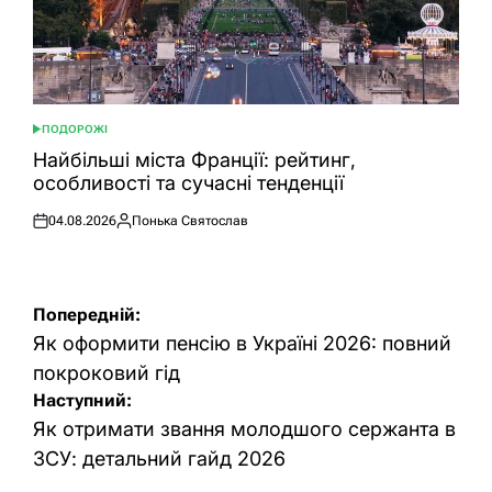
ПОДОРОЖІ
ОПУБЛІКУВАТИ
У
Найбільші міста Франції: рейтинг,
особливості та сучасні тенденції
04.08.2026
Понька Святослав
Оприлюднено
Опубліковано
Навігація
Попередній:
записів
Як оформити пенсію в Україні 2026: повний
покроковий гід
Наступний:
Як отримати звання молодшого сержанта в
ЗСУ: детальний гайд 2026