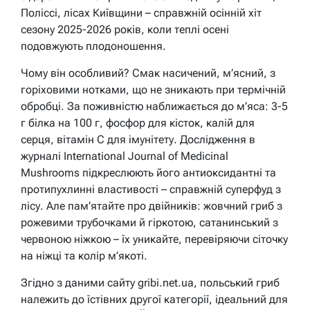
Поліссі, лісах Київщини – справжній осінній хіт
сезону 2025-2026 років, коли теплі осені
подовжують плодоношення.
Чому він особливий? Смак насичений, м’ясний, з
горіховими нотками, що не зникають при термічній
обробці. За поживністю наближається до м’яса: 3-5
г білка на 100 г, фосфор для кісток, калій для
серця, вітамін C для імунітету. Дослідження в
журналі International Journal of Medicinal
Mushrooms підкреслюють його антиоксидантні та
протипухлинні властивості – справжній суперфуд з
лісу. Але пам’ятайте про двійників: жовчний гриб з
рожевими трубочками й гіркотою, сатанинський з
червоною ніжкою – їх уникайте, перевіряючи сіточку
на ніжці та колір м’якоті.
Згідно з даними сайту gribi.net.ua, польський гриб
належить до їстівних другої категорії, ідеальний для