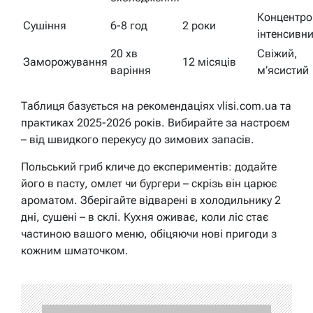
Концентро
Сушіння
6-8 год
2 роки
інтенсивн
20 хв
Свіжий,
Заморожування
12 місяців
варіння
м’ясистий
Таблиця базується на рекомендаціях vlisi.com.ua та
практиках 2025-2026 років. Вибирайте за настроєм
– від швидкого перекусу до зимових запасів.
Польський гриб кличе до експериментів: додайте
його в пасту, омлет чи бургери – скрізь він царює
ароматом. Зберігайте відварені в холодильнику 2
дні, сушені – в склі. Кухня оживає, коли ліс стає
частиною вашого меню, обіцяючи нові пригоди з
кожним шматочком.