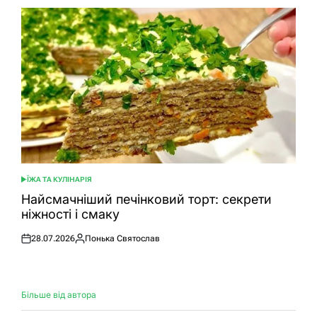
ЇЖА ТА КУЛІНАРІЯ
ОПУБЛІКУВАТИ
У
Найсмачніший печінковий торт: секрети
ніжності і смаку
28.07.2026
Понька Святослав
Оприлюднено
Опубліковано
Більше від автора