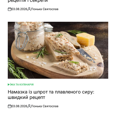
рецепти і секрети
03.08.2026
Понька Святослав
Оприлюднено
Опубліковано
ЇЖА ТА КУЛІНАРІЯ
ОПУБЛІКУВАТИ
У
Намазка із шпрот та плавленого сиру:
швидкий рецепт
03.08.2026
Понька Святослав
Оприлюднено
Опубліковано