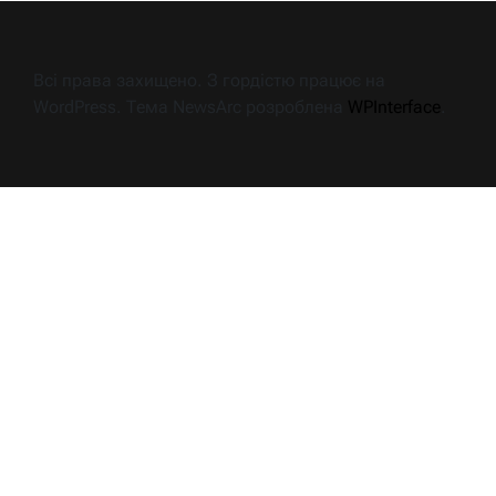
Всі права захищено. З гордістю працює на
WordPress. Тема NewsArc розроблена
WPInterface
.