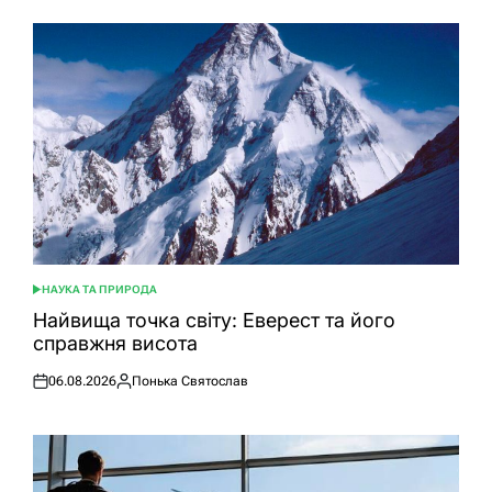
НАУКА ТА ПРИРОДА
ОПУБЛІКУВАТИ
У
Найвища точка світу: Еверест та його
справжня висота
06.08.2026
Понька Святослав
Оприлюднено
Опубліковано