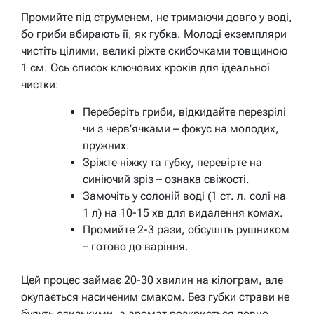
Промийте під струменем, не тримаючи довго у воді,
бо гриби вбирають її, як губка. Молоді екземпляри
чистіть цілими, великі ріжте скибочками товщиною
1 см. Ось список ключових кроків для ідеальної
чистки:
Переберіть гриби, відкидайте перезрілі
чи з черв’ячками – фокус на молодих,
пружних.
Зріжте ніжку та губку, перевірте на
синіючий зріз – ознака свіжості.
Замочіть у солоній воді (1 ст. л. солі на
1 л) на 10-15 хв для видалення комах.
Промийте 2-3 рази, обсушіть рушником
– готово до варіння.
Цей процес займає 20-30 хвилин на кілограм, але
окупається насиченим смаком. Без губки страви не
будуть слизькими, а аромат розкриється повно.