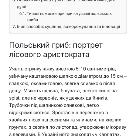
душі
Типові помилки при приготуванні польського
гриба
Інші способи: сушіння, заморожування та інновації
Польський гриб: портрет
лісового аристократа
Уявіть струнку ніжку висотою 5-10 сантиметрів,
увінчану каштановою шапкою діаметром до 15 см –
гладкою, оксамитовою, злегка слизькою після
дощу. М’якоть щільна, білувата, злегка синіє на
зрізі, але не червоніє, як у деяких двійників.
Трубочки під шапинкою оливкові, легко
відокремлюються. Зростає він переважно в
хвойних лісах під соснами та ялинами, на кислих
ґрунтах, з серпня по листопад, утворюючи мікоризу
з деревами. В Україні його знаходять у Карпатах,