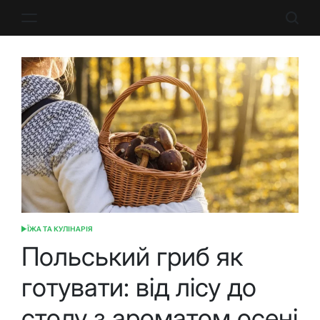
Перейти
до
вмісту
ЇЖА ТА КУЛІНАРІЯ
ОПУБЛІКУВАТИ
У
Польський гриб як
готувати: від лісу до
столу з ароматом осені