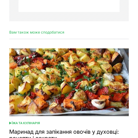
Вам також може сподобатися
ЇЖА ТА КУЛІНАРІЯ
ОПУБЛІКУВАТИ
У
Маринад для запікання овочів у духовці: