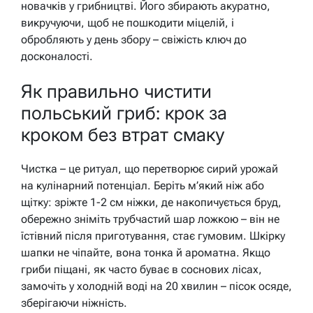
новачків у грибництві. Його збирають акуратно,
викручуючи, щоб не пошкодити міцелій, і
обробляють у день збору – свіжість ключ до
досконалості.
Як правильно чистити
польський гриб: крок за
кроком без втрат смаку
Чистка – це ритуал, що перетворює сирий урожай
на кулінарний потенціал. Беріть м’який ніж або
щітку: зріжте 1-2 см ніжки, де накопичується бруд,
обережно зніміть трубчастий шар ложкою – він не
їстівний після приготування, стає гумовим. Шкірку
шапки не чіпайте, вона тонка й ароматна. Якщо
гриби піщані, як часто буває в соснових лісах,
замочіть у холодній воді на 20 хвилин – пісок осяде,
зберігаючи ніжність.