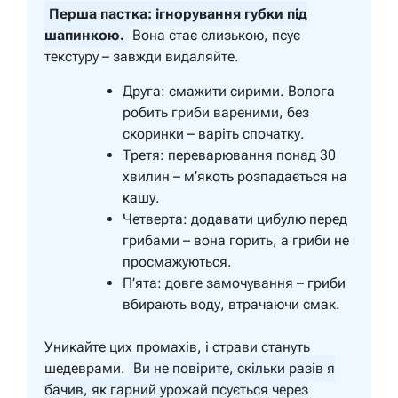
Перша пастка: ігнорування губки під
шапинкою.
Вона стає слизькою, псує
текстуру – завжди видаляйте.
Друга: смажити сирими. Волога
робить гриби вареними, без
скоринки – варіть спочатку.
Третя: переварювання понад 30
хвилин – м’якоть розпадається на
кашу.
Четверта: додавати цибулю перед
грибами – вона горить, а гриби не
просмажуються.
П’ята: довге замочування – гриби
вбирають воду, втрачаючи смак.
Уникайте цих промахів, і страви стануть
шедеврами.
Ви не повірите, скільки разів я
бачив, як гарний урожай псується через