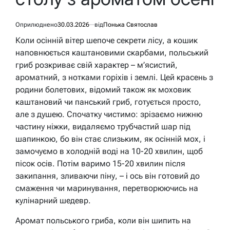
Оприлюднено
30.03.2026
від
Понька Святослав
Коли осінній вітер шепоче секрети лісу, а кошик
наповнюється каштановими скарбами, польський
гриб розкриває свій характер – м’ясистий,
ароматний, з нотками горіхів і землі. Цей красень з
родини болетових, відомий також як моховик
каштановий чи панський гриб, готується просто,
але з душею. Спочатку чистимо: зрізаємо нижню
частину ніжки, видаляємо трубчастий шар під
шапинкою, бо він стає слизьким, як осінній мох, і
замочуємо в холодній воді на 10-20 хвилин, щоб
пісок осів. Потім варимо 15-20 хвилин після
закипання, зливаючи піну, – і ось він готовий до
смаження чи маринування, перетворюючись на
кулінарний шедевр.
Аромат польського гриба, коли він шипить на