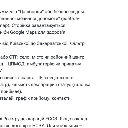
іть у меню “Дашборди” або безпосередньо
рвинної медичної допомоги” (edata.e-
-map). Сторінка завантажується
 ніби Google Maps для здоров’я.
– від Київської до Закарпатської. Фільтр
або ОТГ: село, місто чи районний центр.
ад – ЦПМСД, амбулаторію чи приватну
У.
 список лікарів: ПІБ, спеціальність
атр), кількість декларацій і статус (галочка
 приймає).
еталей: графік прийому, контакти,
і Реєстру декларацій ЕСОЗ. Якщо заклад
ає він договір з НСЗУ. Для мобільних –