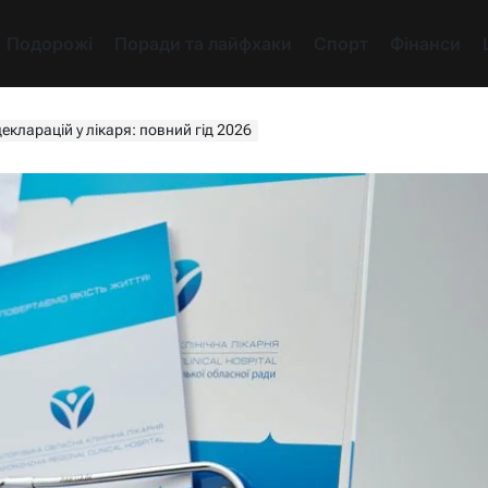
Подорожі
Поради та лайфхаки
Спорт
Фінанси
декларацій у лікаря: повний гід 2026