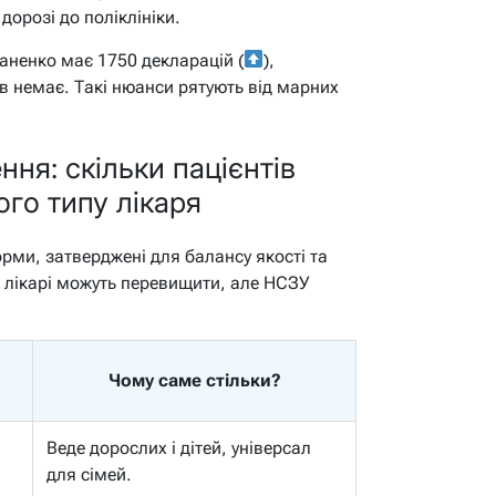
дорозі до поліклініки.
ваненко має 1750 декларацій (
),
тів немає. Такі нюанси рятують від марних
ня: скільки пацієнтів
го типу лікаря
рми, затверджені для балансу якості та
 – лікарі можуть перевищити, але НСЗУ
Чому саме стільки?
Веде дорослих і дітей, універсал
для сімей.