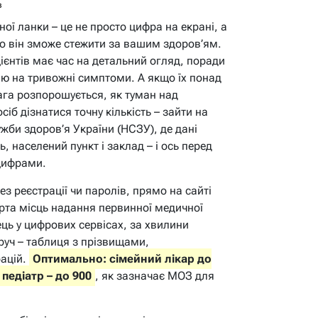
в
ної ланки – це не просто цифра на екрані, а
о він зможе стежити за вашим здоров’ям.
цієнтів має час на детальний огляд, поради
ю на тривожні симптоми. А якщо їх понад
вага розпорошується, як туман над
б дізнатися точну кількість – зайти на
жби здоров’я України (НСЗУ), де дані
 населений пункт і заклад – і ось перед
 цифрами.
з реєстрації чи паролів, прямо на сайті
арта місць надання первинної медичної
ць у цифрових сервісах, за хвилини
руч – таблиця з прізвищами,
рацій.
Оптимально: сімейний лікар до
 педіатр – до 900
, як зазначає МОЗ для