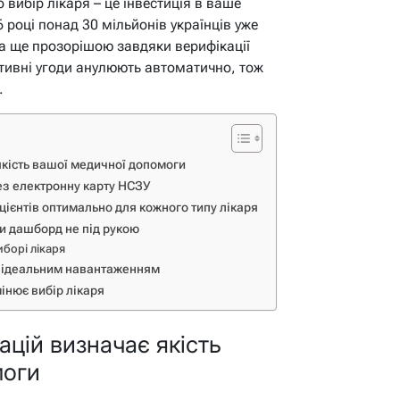
вибір лікаря – це інвестиція в ваше
 році понад 30 мільйонів українців уже
ла ще прозорішою завдяки верифікації
ктивні угоди анулюють автоматично, тож
.
якість вашої медичної допомоги
ез електронну карту НСЗУ
ієнтів оптимально для кожного типу лікаря
и дашборд не під рукою
иборі лікаря
 з ідеальним навантаженням
інює вибір лікаря
ацій визначає якість
моги