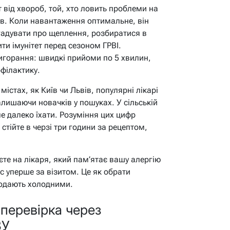
 від хвороб, той, хто ловить проблеми на
ців. Коли навантаження оптимальне, він
агадувати про щеплення, розбиратися в
ити імунітет перед сезоном ГРВІ.
горання: швидкі прийоми по 5 хвилин,
філактику.
істах, як Київ чи Львів, популярні лікарі
алишаючи новачків у пошуках. У сільській
ле далеко їхати. Розуміння цих цифр
стійте в черзі три години за рецептом,
єте на лікаря, який пам’ятає вашу алергію
ас уперше за візитом. Це як обрати
подають холодними.
 перевірка через
ЗУ