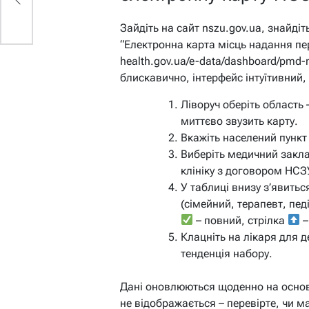
6
Зайдіть на сайт nszu.gov.ua, знайд
“Електронна карта місць надання пе
health.gov.ua/e-data/dashboard/pmd
блискавично, інтерфейс інтуїтивний,
Ліворуч оберіть область 
миттєво звузить карту.
Вкажіть населений пункт 
Виберіть медичний закл
клініку з договором НСЗ
У таблиці внизу з’явиться
(сімейний, терапевт, педі
– повний, стрілка
–
Клацніть на лікаря для д
тенденція набору.
Дані оновлюються щоденно на основ
не відображається – перевірте, чи м