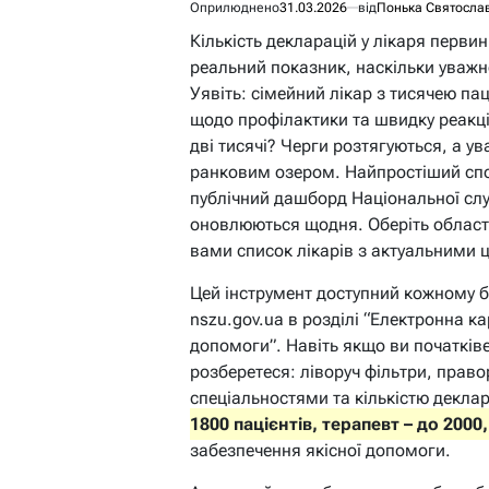
Оприлюднено
31.03.2026
від
Понька Святосла
Кількість декларацій у лікаря первин
реальний показник, наскільки уважн
Уявіть: сімейний лікар з тисячею па
щодо профілактики та швидку реакці
дві тисячі? Черги розтягуються, а у
ранковим озером. Найпростіший спосі
публічний дашборд Національної слу
оновлюються щодня. Оберіть область,
вами список лікарів з актуальними
Цей інструмент доступний кожному бе
nszu.gov.ua в розділі “Електронна к
допомоги”. Навіть якщо ви початківе
розберетеся: ліворуч фільтри, право
спеціальностями та кількістю декла
1800 пацієнтів, терапевт – до 2000,
забезпечення якісної допомоги.