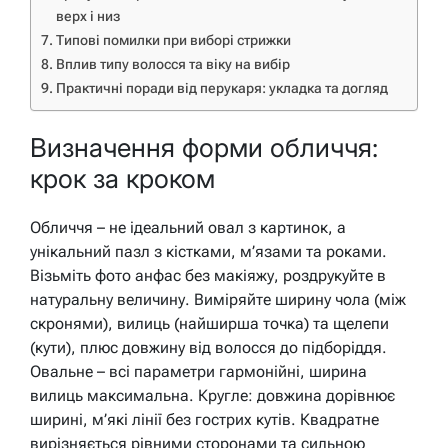
верх і низ
Типові помилки при виборі стрижки
Вплив типу волосся та віку на вибір
Практичні поради від перукаря: укладка та догляд
Визначення форми обличчя:
крок за кроком
Обличчя – не ідеальний овал з картинок, а
унікальний пазл з кістками, м’язами та роками.
Візьміть фото анфас без макіяжу, роздрукуйте в
натуральну величину. Виміряйте ширину чола (між
скронями), вилиць (найширша точка) та щелепи
(кути), плюс довжину від волосся до підборіддя.
Овальне – всі параметри гармонійні, ширина
вилиць максимальна. Кругле: довжина дорівнює
ширині, м’які лінії без гострих кутів. Квадратне
вирізняється рівними сторонами та сильною