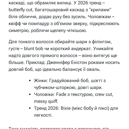
каскаді, що обрамляє вилиці. У 2026 тренд –
butterfly cut, багатошаровий каскад з “крилами”
біля обличчя, додає руху без зусиль. Чоловікам –
квіфф чи помпадур з об’ємом зверху, підкреслюють
симетрію, роблячи щелепу чіткішою.
Для тонкого волосся обирайте шари з філінгом,
густе – blunt bob чи короткий андеркат. Уникайте
надто довгого прямого волосся – воно витягує ще
більше. Приклад: Дженніфер Еністон роками носить
довгий боб, що ідеально балансує її оваль.
Жінки: Градуйований боб, шэггі з
чубчиком-шторкою, довгі шари.
Чоловіки: Fade з текстурою, crew cut,
messy quiff.
Тренд 2026: Bixie (мікс бобу й піксі) для
легкості.
Така гнучкість дозволяє грати з довжиною: від