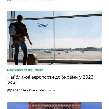
Оприлюднено
Опубліковано
ЛОГІСТИКА ТА ТРАНСПОРТ
ОПУБЛІКУВАТИ
У
Найближчі аеропорти до України у 2026
році
05.08.2026
Понька Святослав
Оприлюднено
Опубліковано