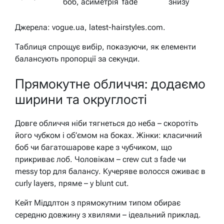
боб, асиметрія
fade
знизу
Джерела: vogue.ua, latest-hairstyles.com.
Таблиця спрощує вибір, показуючи, як елементи
балансують пропорції за секунди.
Прямокутне обличчя: додаємо
ширини та округлості
Довге обличчя ніби тягнеться до неба – скоротіть
його чубком і об’ємом на боках. Жінки: класичний
боб чи багатошарове каре з чубчиком, що
прикриває лоб. Чоловікам – crew cut з fade чи
messy top для балансу. Кучеряве волосся оживає в
curly layers, пряме – у blunt cut.
Кейт Міддлтон з прямокутним типом обирає
середню довжину з хвилями – ідеальний приклад.