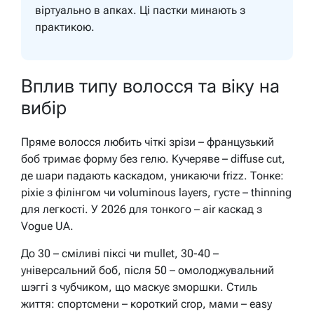
віртуально в апках. Ці пастки минають з
практикою.
Вплив типу волосся та віку на
вибір
Пряме волосся любить чіткі зрізи – французький
боб тримає форму без гелю. Кучеряве – diffuse cut,
де шари падають каскадом, уникаючи frizz. Тонке:
pixie з філінгом чи voluminous layers, густе – thinning
для легкості. У 2026 для тонкого – air каскад з
Vogue UA.
До 30 – сміливі піксі чи mullet, 30-40 –
універсальний боб, після 50 – омолоджувальний
шэггі з чубчиком, що маскує зморшки. Стиль
життя: спортсмени – короткий crop, мами – easy