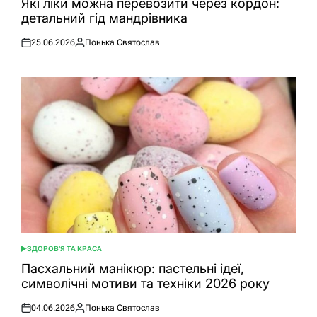
Які ліки можна перевозити через кордон:
детальний гід мандрівника
25.06.2026
Понька Святослав
Оприлюднено
Опубліковано
ЗДОРОВ'Я ТА КРАСА
ОПУБЛІКУВАТИ
У
Пасхальний манікюр: пастельні ідеї,
символічні мотиви та техніки 2026 року
04.06.2026
Понька Святослав
Оприлюднено
Опубліковано