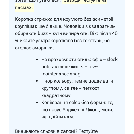
зрізи, що путаються.
Завжди тестуйте на
пасмах.
Коротка стрижка для круглого без асиметрії –
круглішає ще більше. Чоловіки з квадратним
обирають buzz – кути випирають. Вік: після 40
уникайте ультракороткого без текстури, бо
оголює зморшки.
Не враховувати стиль: офіс – sleek
bob, активне життя – low-
maintenance shag.
Ігнор кольору: темне додає ваги
круглому, світле – легкості
квадратному.
Копіювання celeb без форми: те,
що пасує Анджеліні Джолі, може
не підійти вам.
Виникають сльози в салоні? Тестуйте