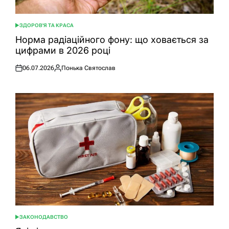
ЗДОРОВ'Я ТА КРАСА
ОПУБЛІКУВАТИ
У
Норма радіаційного фону: що ховається за
цифрами в 2026 році
06.07.2026
Понька Святослав
Оприлюднено
Опубліковано
ЗАКОНОДАВСТВО
ОПУБЛІКУВАТИ
У