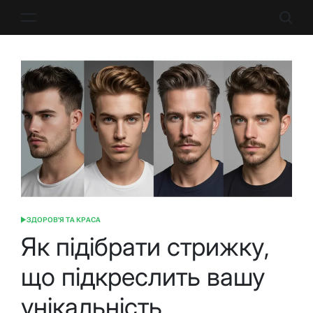
Перейти
до
вмісту
ЗДОРОВ'Я ТА КРАСА
ОПУБЛІКУВАТИ
У
Як підібрати стрижку,
що підкреслить вашу
унікальність