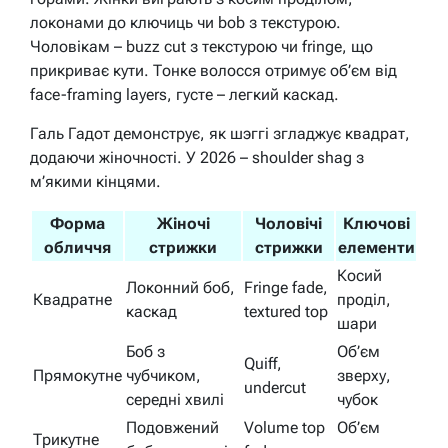
локонами до ключиць чи bob з текстурою.
Чоловікам – buzz cut з текстурою чи fringe, що
прикриває кути. Тонке волосся отримує об’єм від
face-framing layers, густе – легкий каскад.
Галь Гадот демонструє, як шэггі згладжує квадрат,
додаючи жіночності. У 2026 – shoulder shag з
м’якими кінцями.
Форма
Жіночі
Чоловічі
Ключові
обличчя
стрижки
стрижки
елементи
Косий
Локонний боб,
Fringe fade,
Квадратне
проділ,
каскад
textured top
шари
Боб з
Об’єм
Quiff,
Прямокутне
чубчиком,
зверху,
undercut
середні хвилі
чубок
Подовжений
Volume top
Об’єм
Трикутне