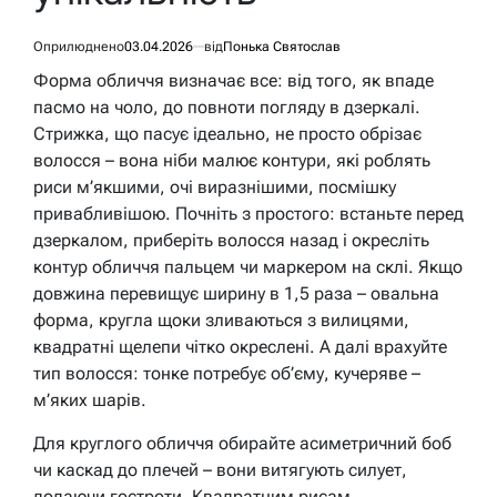
Оприлюднено
03.04.2026
від
Понька Святослав
Форма обличчя визначає все: від того, як впаде
пасмо на чоло, до повноти погляду в дзеркалі.
Стрижка, що пасує ідеально, не просто обрізає
волосся – вона ніби малює контури, які роблять
риси м’якшими, очі виразнішими, посмішку
привабливішою. Почніть з простого: встаньте перед
дзеркалом, приберіть волосся назад і окресліть
контур обличчя пальцем чи маркером на склі. Якщо
довжина перевищує ширину в 1,5 раза – овальна
форма, кругла щоки зливаються з вилицями,
квадратні щелепи чітко окреслені. А далі врахуйте
тип волосся: тонке потребує об’єму, кучеряве –
м’яких шарів.
Для круглого обличчя обирайте асиметричний боб
чи каскад до плечей – вони витягують силует,
додаючи гостроти. Квадратним рисам