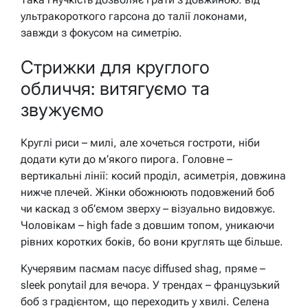
ультракороткого гарсона до талії локонами,
завжди з фокусом на симетрію.
Стрижки для круглого
обличчя: витягуємо та
звужуємо
Круглі риси – милі, але хочеться гостроти, ніби
додати кути до м’якого пирога. Головне –
вертикальні лінії: косий проділ, асиметрія, довжина
нижче плечей. Жінки обожнюють подовжений боб
чи каскад з об’ємом зверху – візуально видовжує.
Чоловікам – high fade з довшим топом, уникаючи
рівних коротких боків, бо вони круглять ще більше.
Кучерявим пасмам пасує diffused shag, пряме –
sleek ponytail для вечора. У трендах – французький
боб з градієнтом, що переходить у хвилі. Селена