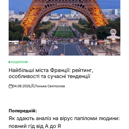
ПОДОРОЖІ
ОПУБЛІКУВАТИ
У
Найбільші міста Франції: рейтинг,
особливості та сучасні тенденції
04.08.2026
Понька Святослав
Оприлюднено
Опубліковано
Навігація
Попередній:
записів
Як здають аналіз на вірус папіломи людини:
повний гід від А до Я