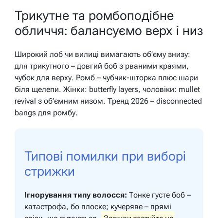
Трикутне та ромбоподібне
обличчя: балансуємо верх і низ
Широкий лоб чи вилиці вимагають об’єму знизу:
для трикутного – довгий боб з рваними краями,
чубок для верху. Ромб – чубчик-шторка плюс шари
біля щелепи. Жінки: butterfly layers, чоловіки: mullet
revival з об’ємним низом. Тренд 2026 – disconnected
bangs для ромбу.
Типові помилки при виборі
стрижки
Ігнорування типу волосся:
Тонке густе боб –
катастрофа, бо плоске; кучеряве – прямі