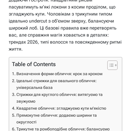
пасуватимуть м’які локони з косим проділом, що
згладжують кути. Чоловікам з трикутним типом
ідеально undercut з об’ємом зверху, балансуючи
широкий лоб. Ці базові правила вже перетворять
вас, але справжня магія ховається в деталях:
трендах 2026, типі волосся та повсякденному ритмі
життя.
Table of Contents
Визначення форми обличчя: крок за кроком
Ідеальні стрижки для овального обличчя:
універсальна база
Стрижки для круглого обличчя: витягуємо та
звужуємо
Квадратне обличчя: згладжуємо кути м’якістю
Прямокутне обличчя: додаємо ширини та
округлості
Трикутне та ромбоподібне обличчя: балансуємо