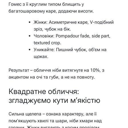
Гомес з її круглим типом блищить у
багатошаровому каре, додаючи висоти.
Жінки: Асиметричне каре, V-подібний
зріз, чубок на бік.
Чоловіки: Pompadour fade, side part,
textured crop.
Уникайте: Пишний чубок, об’єм на
щоках.
Результат – обличчя ніби витягнуте на 10%, з
акцентом на очі та губи, а не на повноту.
Квадратне обличчя:
згладжуємо кути м’якістю
Сильна щелепа – ознака характеру, але її
пом’якшують хвилі та шари, ніби хмари над
горами. Жінки виграють з косим проділом,