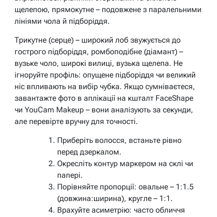
щелепою, прямокутне – подовжене з паралельними
лініями чола й підборіддя.
Трикутне (серце) – широкий лоб звужується до
гострого підборіддя, ромбоподібне (діамант) –
вузьке чоло, широкі вилиці, вузька щелепа. Не
ігноруйте профіль: опущене підборіддя чи великий
ніс впливають на вибір чубка. Якщо сумніваєтеся,
завантажте фото в аплікації на кшталт FaceShape
чи YouCam Makeup – вони аналізують за секунди,
але перевірте вручну для точності.
Приберіть волосся, встаньте рівно
перед дзеркалом.
Окресліть контур маркером на склі чи
папері.
Порівняйте пропорції: овальне – 1:1.5
(довжина:ширина), кругле – 1:1.
Врахуйте асиметрію: часто обличчя