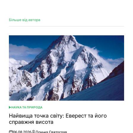
Більше від автора
НАУКА ТА ПРИРОДА
ОПУБЛІКУВАТИ
У
Найвища точка світу: Еверест та його
справжня висота
06.08.2026
Понька Святослав