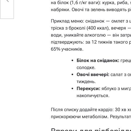
на білок (1,6 г/кг ваги): курка, риб
набряки. Овочі та зелень виводять рід
Приклад меню: сніданок — омлет з ш
тріска з броколі (400 ккал), вечеря —
води, уникайте алкоголю — він затр
підтверджують: за 12 тижнів такого 
65% учасників.
Білок на сніданок:
грець
солодке.
Овочі ввечері:
салат з ог
тиждень.
Перекуси:
яблуко з мигд
накопичується.
Після списку додайте кардіо: 30 хв 
прискорюючи метаболізм. Результат —