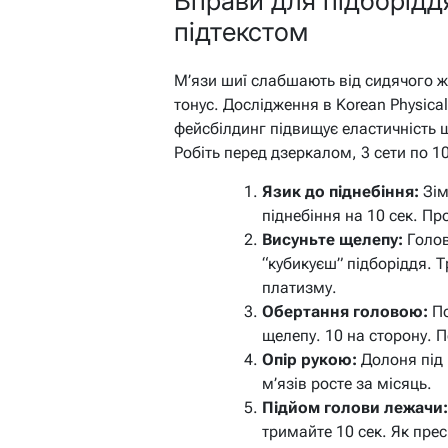
Вправи для підборідд
підтекстом
М’язи шиї слабшають від сидячого ж
тонус. Дослідження в Korean Physica
фейсбілдинг підвищує еластичність 
Робіть перед дзеркалом, 3 сети по 10
Язик до піднебіння:
Зім
піднебіння на 10 сек. Пр
Висуньте щелепу:
Голов
“кубикуєш” підборіддя. Т
платизму.
Обертання головою:
По
щелепу. 10 на сторону. 
Опір рукою:
Долоня під 
м’язів росте за місяць.
Підйом голови лежачи:
тримайте 10 сек. Як прес