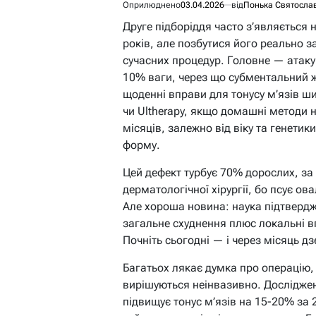
Оприлюднено
03.04.2026
від
Понька Святосла
Друге підборіддя часто з’являється н
років, але позбутися його реально з
сучасних процедур. Головне — атакув
10% ваги, через що субментальний 
щоденні вправи для тонусу м’язів ши
чи Ultherapy, якщо домашні методи н
місяців, залежно від віку та генети
форму.
Цей дефект турбує 70% дорослих, з
дерматологічної хірургії, бо псує ов
Але хороша новина: наука підтверджу
загальне схуднення плюс локальні в
Почніть сьогодні — і через місяць д
Багатьох лякає думка про операцію,
вирішуються неінвазивно. Дослідже
підвищує тонус м’язів на 15-20% за 2