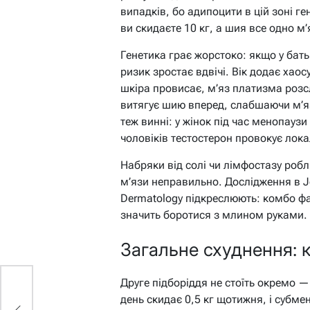
випадків, бо адипоцити в цій зоні г
ви скидаєте 10 кг, а шия все одно м
Генетика грає жорстоко: якщо у бат
ризик зростає вдвічі. Вік додає хао
шкіра провисає, м’яз платизма розс
витягує шию вперед, слабшаючи м’яз
теж винні: у жінок під час менопаузи
чоловіків тестостерон провокує лока
Набряки від солі чи лімфостазу робл
м’язи неправильно. Дослідження в Jo
Dermatology підкреслюють: комбо фа
значить боротися з млином руками.
Загальне схуднення: к
Друге підборіддя не стоїть окремо —
день скидає 0,5 кг щотижня, і субме