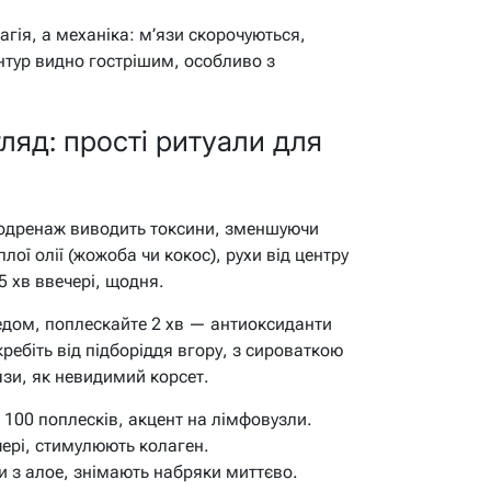
гія, а механіка: м’язи скорочуються,
онтур видно гострішим, особливо з
ляд: прості ритуали для
фодренаж виводить токсини, зменшуючи
плої олії (жожоба чи кокос), рухи від центру
5 хв ввечері, щодня.
едом, поплескайте 2 хв — антиоксиданти
ребіть від підборіддя вгору, з сироваткою
’язи, як невидимий корсет.
100 поплесків, акцент на лімфовузли.
ері, стимулюють колаген.
и з алое, знімають набряки миттєво.