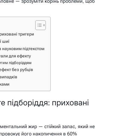
оловне — зрозуміти корінь проблеми, щоб
приховані тригери
ї шиї
з науковим підтекстом
уали для ефекту
угим підборіддям
ефект без рубців
 випадків
оками
е підборіддя: приховані
бментальний жир — стійкий запас, який не
 провокує його накопичення в 60%