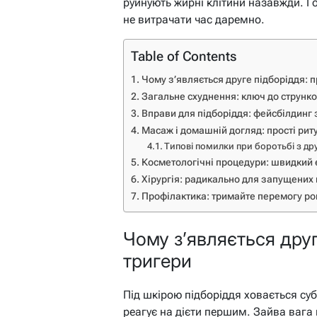
руйнують жирні клітини назавжди. Г
не витрачати час даремно.
Table of Contents
Чому з’являється друге підборіддя: 
Загальне схуднення: ключ до струнко
Вправи для підборіддя: фейсбілдинг 
Масаж і домашній догляд: прості рит
Типові помилки при боротьбі з др
Косметологічні процедури: швидкий 
Хірургія: радикально для запущених
Профілактика: тримайте перемогу р
Чому з’являється друг
тригери
Під шкірою підборіддя ховається су
реагує на дієти першим. Зайва вага