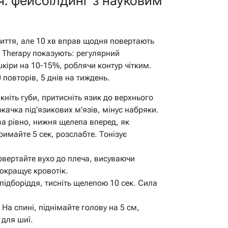
я: фейсбілдинг з науковим
иття, але 10 хв вправ щодня повертають
l Therapy показують: регулярний
шкіри на 10-15%, роблячи контур чітким.
 повторів, 5 днів на тиждень.
кніть губи, притисніть язик до верхнього
окачка під’язикових м’язів, мінус набряки.
а рівно, нижня щелепа вперед, як
римайте 5 сек, розслабте. Тонізує
вертайте вухо до плеча, висуваючи
Покращує кровотік.
підборіддя, тисніть щелепою 10 сек. Сила
На спині, піднімайте голову на 5 см,
 для шиї.