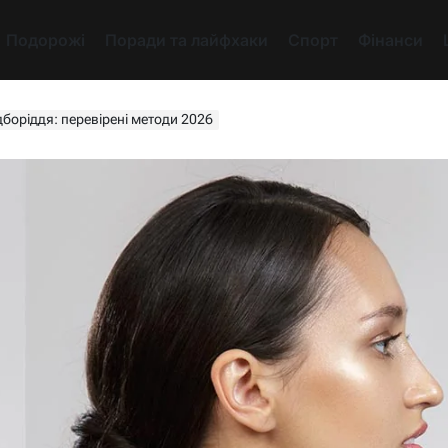
Подорожі
Поради та лайфхаки
Спорт
Фінанси
дборіддя: перевірені методи 2026