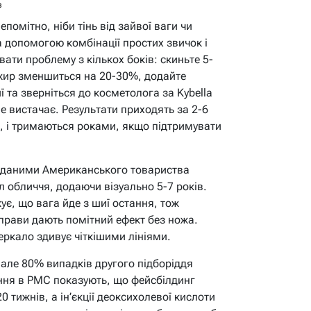
в
епомітно, ніби тінь від зайвої ваги чи
а допомогою комбінації простих звичок і
ати проблему з кількох боків: скиньте 5-
жир зменшиться на 20-30%, додайте
ї та зверніться до косметолога за Kybella
е вистачає. Результати приходять за 2-6
ки, і тримаються роками, якщо підтримувати
а даними Американського товариства
ал обличчя, додаючи візуально 5-7 років.
є, що вага йде з шиї остання, тож
прави дають помітний ефект без ножа.
зеркало здивує чіткішими лініями.
 але 80% випадків другого підборіддя
ння в PMC показують, що фейсбілдинг
0 тижнів, а ін’єкції деоксихолевої кислоти