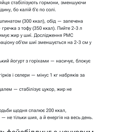
а, яйця стабілізують гормони, зменшуючи
ину, бо калій б’є по солі.
пинатом (300 ккал), обід — запечена
 гречка з тофу (350 ккал). Пийте 2-3 л
имує жир у шиї. Дослідження PMC
раціону об’єм шиї зменшується на 2-3 см у
кий йогурт з горіхами — насичує, блокує
ірків і селери — мінус 1 кг набряків за
алем — стабілізує цукор, жир не
ходьби щодня спалює 200 ккал,
 не тільки шия, а й енергія на весь день.