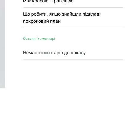
між красою і трагедією
Що робити, якщо знайшли підклад:
покроковий план
Останні коментарі
Немає коментарів до показу.