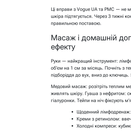
Ці вправи з Vogue UA та PMC — не ма
шкіра підтягується. Через 3 тижні к
правильною поставою.
Масаж і домашній дог
ефекту
Руки — найкращий інструмент: лім
об’єм на 1 см за місяць. Почніть з те
підборіддя до вух, вниз до ключиць. 
Медовий масаж: розітріть теплим м
живлять шкіру. Гуаша з нефритом: ск
гіалуронки. Тейпи на ніч фіксують м
Щоденний лімфодренаж: 
Креми з ретинолом: ввеч
Холодні компреси: кубик