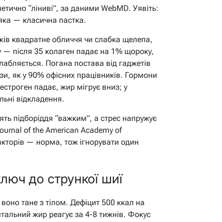
енетично “ліниві”, за даними WebMD. Уявіть:
’яка — класична пастка.
ьків квадратне обличчя чи слабка щелепа,
су — після 35 колаген падає на 1% щороку,
лабляється. Погана постава від гаджетів
и, як у 90% офісних працівників. Гормони
 естроген падає, жир мігрує вниз; у
льні відкладення.
ять підборіддя “важким”, а стрес напружує
urnal of the American Academy of
кторів — норма, тож ігнорувати один
люч до стрункої шиї
 воно тане з тілом. Дефіцит 500 ккал на
нтальний жир реагує за 4-8 тижнів. Фокус