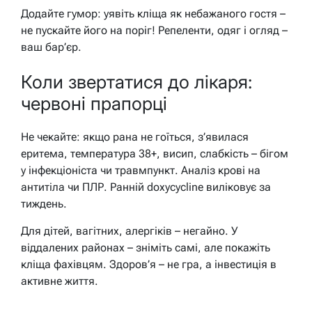
Додайте гумор: уявіть кліща як небажаного гостя –
не пускайте його на поріг! Репеленти, одяг і огляд –
ваш бар’єр.
Коли звертатися до лікаря:
червоні прапорці
Не чекайте: якщо рана не гоїться, з’явилася
еритема, температура 38+, висип, слабкість – бігом
у інфекціоніста чи травмпункт. Аналіз крові на
антитіла чи ПЛР. Ранній doxycycline виліковує за
тиждень.
Для дітей, вагітних, алергіків – негайно. У
віддалених районах – зніміть самі, але покажіть
кліща фахівцям. Здоров’я – не гра, а інвестиція в
активне життя.