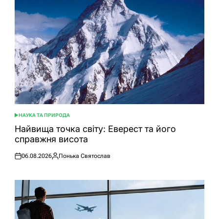
НАУКА ТА ПРИРОДА
ОПУБЛІКУВАТИ
У
Найвища точка світу: Еверест та його
справжня висота
06.08.2026
Понька Святослав
Оприлюднено
Опубліковано