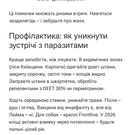
Ці помилки множать ризики втричі. Навчіться
заздалегідь – і забудьте про жахи.
Профілактика: як уникнути
зустрічі з паразитами
Краще запобігти, ніж лікувати. В ендемічних зонах
(ліси Київщини, Карпати) одягайте довгі штани,
закриту сорочку, світлі тони – кліщів видно.
Заправте штани в шкарпетки, обробіть
репелентами з DEET 30% чи перметрином.
Ходіть серединою стежки, уникайте трави. Після –
душ і огляд. Вакцина від енцефаліту є, але від
Лайма – ні. Для собак – краплі Frontline. У 2026
кліщі активні взимку через потепління – будьте
пильні цілий рік.