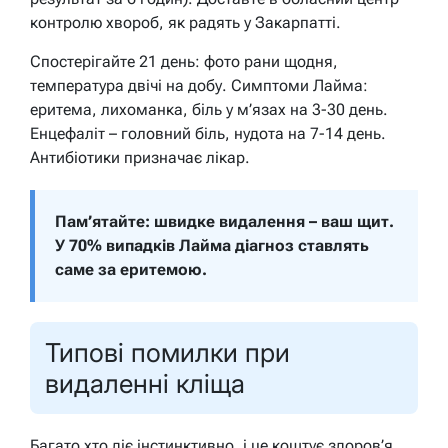
контролю хвороб, як радять у Закарпатті.
Спостерігайте 21 день: фото рани щодня,
температура двічі на добу. Симптоми Лайма:
еритема, лихоманка, біль у м’язах на 3-30 день.
Енцефаліт – головний біль, нудота на 7-14 день.
Антибіотики призначає лікар.
Пам’ятайте: швидке видалення – ваш щит.
У 70% випадків Лайма діагноз ставлять
саме за еритемою.
Типові помилки при
видаленні кліща
Багато хто діє інстинктивно, і це коштує здоров’я.