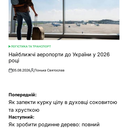
ЛОГІСТИКА ТА ТРАНСПОРТ
ОПУБЛІКУВАТИ
У
Найближчі аеропорти до України у 2026
році
05.08.2026
Понька Святослав
Оприлюднено
Опубліковано
Навігація
Попередній:
записів
Як запекти курку цілу в духовці соковитою
та хрусткою
Наступний:
Як зробити родинне дерево: повний