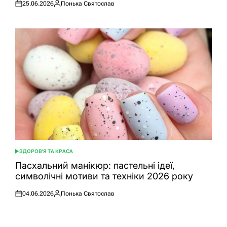
25.06.2026
Понька Святослав
Оприлюднено
Опубліковано
ЗДОРОВ'Я ТА КРАСА
ОПУБЛІКУВАТИ
У
Пасхальний манікюр: пастельні ідеї,
символічні мотиви та техніки 2026 року
04.06.2026
Понька Святослав
Оприлюднено
Опубліковано