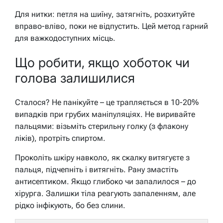
Для нитки: петля на шиїну, затягніть, розхитуйте
вправо-вліво, поки не відпустить. Цей метод гарний
для важкодоступних місць.
Що робити, якщо хоботок чи
голова залишилися
Сталося? Не панікуйте – це трапляється в 10-20%
випадків при грубих маніпуляціях. Не виривайте
пальцями: візьміть стерильну голку (з флакону
ліків), протріть спиртом.
Проколіть шкіру навколо, як скалку витягуєте з
пальця, підчепніть і витягніть. Рану змастіть
антисептиком. Якщо глибоко чи запалилося – до
хірурга. Залишки тіла реагують запаленням, але
рідко інфікують, бо без слини.