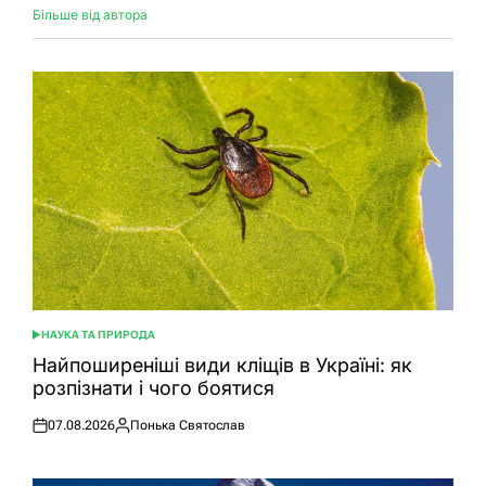
Більше від автора
НАУКА ТА ПРИРОДА
ОПУБЛІКУВАТИ
У
Найпоширеніші види кліщів в Україні: як
розпізнати і чого боятися
07.08.2026
Понька Святослав
Оприлюднено
Опубліковано