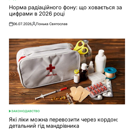
ОПУБЛІКУВАТИ
У
Норма радіаційного фону: що ховається за
цифрами в 2026 році
06.07.2026
Понька Святослав
Оприлюднено
Опубліковано
ЗАКОНОДАВСТВО
ОПУБЛІКУВАТИ
У
Які ліки можна перевозити через кордон:
детальний гід мандрівника