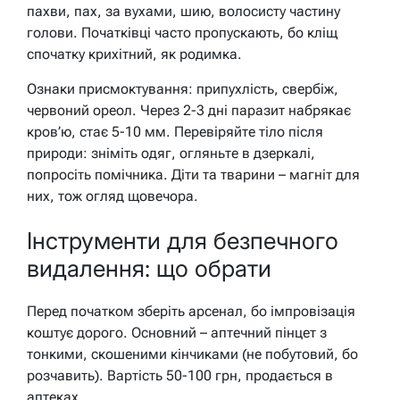
пахви, пах, за вухами, шию, волосисту частину
голови. Початківці часто пропускають, бо кліщ
спочатку крихітний, як родимка.
Ознаки присмоктування: припухлість, свербіж,
червоний ореол. Через 2-3 дні паразит набрякає
кров’ю, стає 5-10 мм. Перевіряйте тіло після
природи: зніміть одяг, огляньте в дзеркалі,
попросіть помічника. Діти та тварини – магніт для
них, тож огляд щовечора.
Інструменти для безпечного
видалення: що обрати
Перед початком зберіть арсенал, бо імпровізація
коштує дорого. Основний – аптечний пінцет з
тонкими, скошеними кінчиками (не побутовий, бо
розчавить). Вартість 50-100 грн, продається в
аптеках.