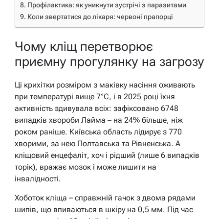
Профілактика: як уникнути зустрічі з паразитами
Коли звертатися до лікаря: червоні прапорці
Чому кліщ перетворює
приємну прогулянку на загрозу
Ці крихітки розміром з маківку насіння оживають
при температурі вище 7°C, і в 2025 році їхня
активність здивувала всіх: зафіксовано 6748
випадків хвороби Лайма – на 24% більше, ніж
роком раніше. Київська область лідирує з 770
хворими, за нею Полтавська та Рівненська. А
кліщовий енцефаліт, хоч і рідший (лише 6 випадків
торік), вражає мозок і може лишити на
інвалідності.
Хоботок кліща – справжній гачок з двома рядами
шипів, що впиваються в шкіру на 0,5 мм. Під час