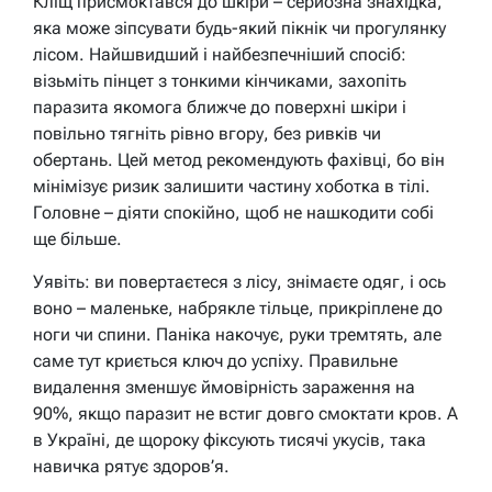
Кліщ присмоктався до шкіри – серйозна знахідка,
яка може зіпсувати будь-який пікнік чи прогулянку
лісом. Найшвидший і найбезпечніший спосіб:
візьміть пінцет з тонкими кінчиками, захопіть
паразита якомога ближче до поверхні шкіри і
повільно тягніть рівно вгору, без ривків чи
обертань. Цей метод рекомендують фахівці, бо він
мінімізує ризик залишити частину хоботка в тілі.
Головне – діяти спокійно, щоб не нашкодити собі
ще більше.
Уявіть: ви повертаєтеся з лісу, знімаєте одяг, і ось
воно – маленьке, набрякле тільце, прикріплене до
ноги чи спини. Паніка накочує, руки тремтять, але
саме тут криється ключ до успіху. Правильне
видалення зменшує ймовірність зараження на
90%, якщо паразит не встиг довго смоктати кров. А
в Україні, де щороку фіксують тисячі укусів, така
навичка рятує здоров’я.