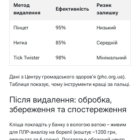
Метод
Ризик
Ефективність
видалення
залишку
Пінцет
95%
Низький
Нитка
85%
Середній
Tick Twister
98%
Мінімальний
Дані з Центру громадського здоров’я (phc.org.ua).
Таблиця показує, чому інструменти кращі за пальці.
Після видалення: обробка,
збереження та спостереження
Кліща покладіть у банку з вологою ватою – живим
для ПЛР-аналізу на борелії (коштує ~1200 грн,
результат за 6 годин). Доставте в обласний центр