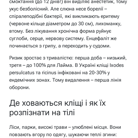
смоктання (до 12 днів!) він виділяє анестетик, тому
укус безболісний. Але слюна несе борелії –
спіралеподібні бактерії, які викликають еритему
(червоне кільце діаметром до 30 см), лихоманку,
втому. Без лікування хронічна форма руйнує
суглоби, серце, нервову систему. Енцефаліт же
починається з грипу, а переходить у судоми.
Ризик зростає з тривалістю: перша доба – низький,
третя – до 100% для Лайма. В Україні кліщі Ixodes
persulcatus та ricinus інфіковані на 20-30% у
ендемічних зонах. Тому видалення – перша лінія
оборони.
Де ховаються кліщі і як їх
розпізнати на тілі
Ліси, парки, високі трави – улюблені місця. Вони
повзають вгору по одягу, шукаючи теплі згини: