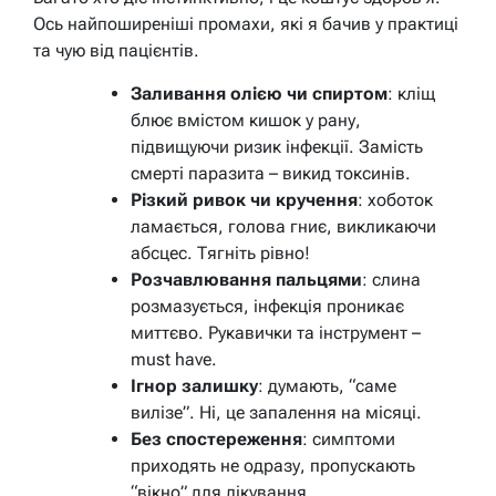
Ось найпоширеніші промахи, які я бачив у практиці
та чую від пацієнтів.
Заливання олією чи спиртом
: кліщ
блює вмістом кишок у рану,
підвищуючи ризик інфекції. Замість
смерті паразита – викид токсинів.
Різкий ривок чи кручення
: хоботок
ламається, голова гниє, викликаючи
абсцес. Тягніть рівно!
Розчавлювання пальцями
: слина
розмазується, інфекція проникає
миттєво. Рукавички та інструмент –
must have.
Ігнор залишку
: думають, “саме
вилізе”. Ні, це запалення на місяці.
Без спостереження
: симптоми
приходять не одразу, пропускають
“вікно” для лікування.