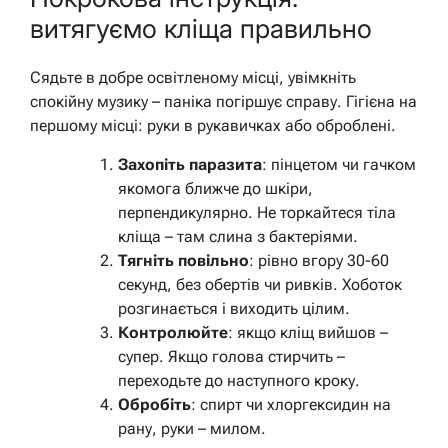
витягуємо кліща правильно
Сядьте в добре освітленому місці, увімкніть
спокійну музику – паніка погіршує справу. Гігієна на
першому місці: руки в рукавичках або оброблені.
Захопіть паразита
: пінцетом чи гачком
якомога ближче до шкіри,
перпендикулярно. Не торкайтеся тіла
кліща – там слина з бактеріями.
Тягніть повільно
: рівно вгору 30-60
секунд, без обертів чи ривків. Хоботок
розгинається і виходить цілим.
Контролюйте
: якщо кліщ вийшов –
супер. Якщо голова стирчить –
переходьте до наступного кроку.
Обробіть
: спирт чи хлоргексидин на
рану, руки – милом.