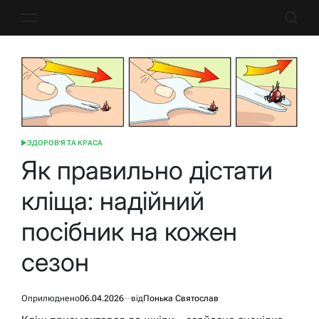
Перейти
до
вмісту
ЗДОРОВ'Я ТА КРАСА
ОПУБЛІКУВАТИ
У
Як правильно дістати
кліща: надійний
посібник на кожен
сезон
Оприлюднено
06.04.2026
від
Понька Святослав